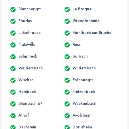
Blancherupt
La Broque
Fouday
Grandfontaine
Lutzelhouse
Muhlbach-sur-Bruche
Natzwiller
Russ
Schirmeck
Solbach
Waldersbach
Wildersbach
Wisches
Fréconrupt
Hersbach
Netzenbach
Steinbach 67
Wackenbach
Altorf
Avolsheim
Dachstein
Dorlisheim