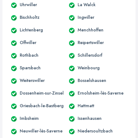
Uhrwiller
La Walck
Bischholtz
Ingwiller
Lichtenberg
Menchhoffen
Offwiller
Reipertswiller
Rothbach
Schillersdorf
Sparsbach
Weinbourg
Weiterswiller
Bosselshausen
Dossenheim-sur-Zinsel
Ernolsheim-lès-Saverne
Griesbach-le-Bastberg
Hattmatt
Imbsheim
Issenhausen
Neuwiller-lès-Saverne
Niedersoultzbach