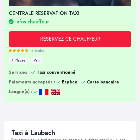
CENTRALE RESERVATION TAXI
Infos chauffeur
RÉSERVEZ CE CHAUFFEUR
5 étoiles
7 Places
Van
Services :
Taxi conventionné
Paiements acceptés :
Espèce
Carte bancaire
Langue(s) :
Taxi à Laubach
Pour trouver un taxi proche de chez vous, faites appel à un des