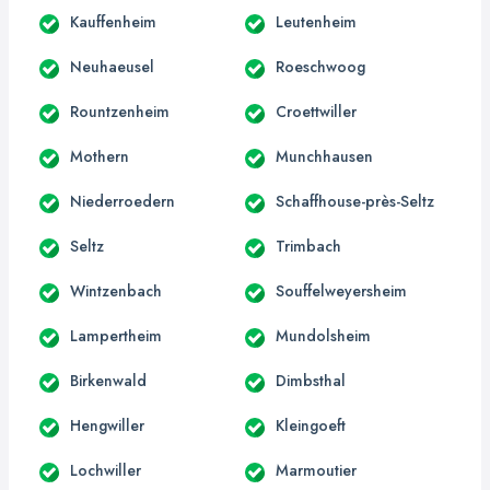
Kauffenheim
Leutenheim
Neuhaeusel
Roeschwoog
Rountzenheim
Croettwiller
Mothern
Munchhausen
Niederroedern
Schaffhouse-près-Seltz
Seltz
Trimbach
Wintzenbach
Souffelweyersheim
Lampertheim
Mundolsheim
Birkenwald
Dimbsthal
Hengwiller
Kleingoeft
Lochwiller
Marmoutier