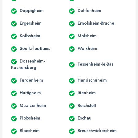
Duppigheim
Duttlenheim
Ergersheim
Ernolsheim-Bruche
Kolbsheim
Molsheim
Soultz-les-Bains
Wolxheim
Dossenheim-
Fessenheim-le-Bas
Kochersberg
Furdenheim
Handschuheim
Hurtigheim
Ittenheim
Quatzenheim
Reichstett
Plobsheim
Eschau
Blaesheim
Breuschwickersheim