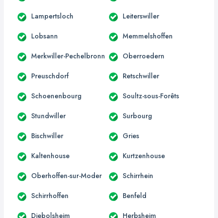
Lampertsloch
Leiterswiller
Lobsann
Memmelshoffen
Merkwiller-Pechelbronn
Oberroedern
Preuschdorf
Retschwiller
Schoenenbourg
Soultz-sous-Forêts
Stundwiller
Surbourg
Bischwiller
Gries
Kaltenhouse
Kurtzenhouse
Oberhoffen-sur-Moder
Schirrhein
Schirrhoffen
Benfeld
Diebolsheim
Herbsheim