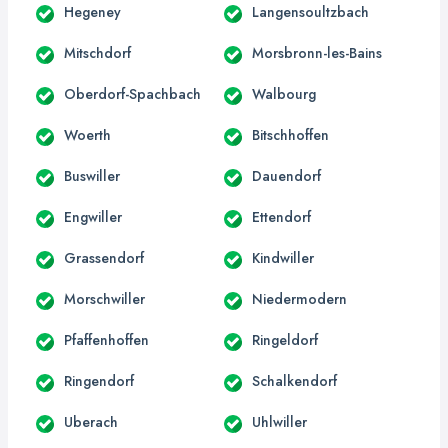
Hegeney
Langensoultzbach
Mitschdorf
Morsbronn-les-Bains
Oberdorf-Spachbach
Walbourg
Woerth
Bitschhoffen
Buswiller
Dauendorf
Engwiller
Ettendorf
Grassendorf
Kindwiller
Morschwiller
Niedermodern
Pfaffenhoffen
Ringeldorf
Ringendorf
Schalkendorf
Uberach
Uhlwiller