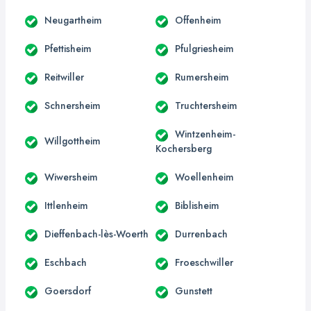
Neugartheim
Offenheim
Pfettisheim
Pfulgriesheim
Reitwiller
Rumersheim
Schnersheim
Truchtersheim
Wintzenheim-
Willgottheim
Kochersberg
Wiwersheim
Woellenheim
Ittlenheim
Biblisheim
Dieffenbach-lès-Woerth
Durrenbach
Eschbach
Froeschwiller
Goersdorf
Gunstett