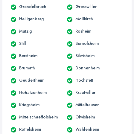
Grendelbruch
Gresswiller
Heiligenberg
Mollkirch
Mutzig
Rosheim
Still
Bernolsheim
Berstheim
Bilwisheim
Brumath
Donnenheim
Geudertheim
Hochstett
Hohatzenheim
Krautwiller
Kriegsheim
Mittelhausen
Mittelschaeffolsheim
Olwisheim
Rottelsheim
Wahlenheim