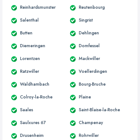
Reinhardsmunster
Reutenbourg
Salenthal
Singrist
Butten
Dehlingen
Diemeringen
Domfessel
Lorentzen
Mackwiller
Ratzwiller
Voellerdingen
Waldhambach
Bourg-Bruche
Colroy-la-Roche
Plaine
Saales
Saint-Blaise-la-Roche
Saulxures 67
Champenay
Drusenheim
Rohrwiller