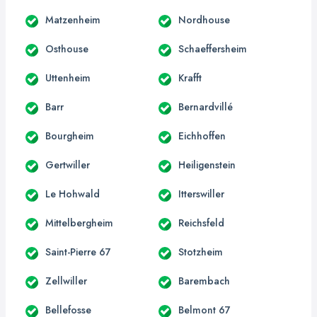
Matzenheim
Nordhouse
Osthouse
Schaeffersheim
Uttenheim
Krafft
Barr
Bernardvillé
Bourgheim
Eichhoffen
Gertwiller
Heiligenstein
Le Hohwald
Itterswiller
Mittelbergheim
Reichsfeld
Saint-Pierre 67
Stotzheim
Zellwiller
Barembach
Bellefosse
Belmont 67