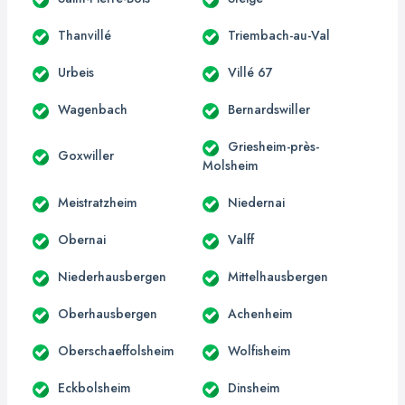
Thanvillé
Triembach-au-Val
Urbeis
Villé 67
Wagenbach
Bernardswiller
Griesheim-près-
Goxwiller
Molsheim
Meistratzheim
Niedernai
Obernai
Valff
Niederhausbergen
Mittelhausbergen
Oberhausbergen
Achenheim
Oberschaeffolsheim
Wolfisheim
Eckbolsheim
Dinsheim