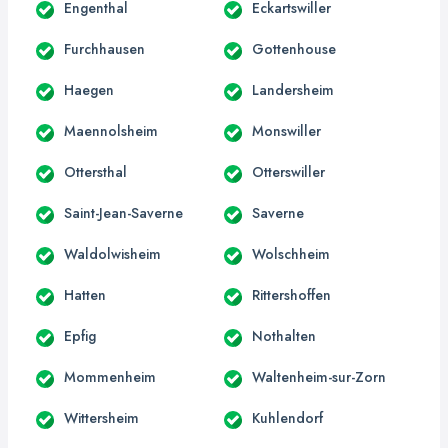
Engenthal
Eckartswiller
Furchhausen
Gottenhouse
Haegen
Landersheim
Maennolsheim
Monswiller
Ottersthal
Otterswiller
Saint-Jean-Saverne
Saverne
Waldolwisheim
Wolschheim
Hatten
Rittershoffen
Epfig
Nothalten
Mommenheim
Waltenheim-sur-Zorn
Wittersheim
Kuhlendorf