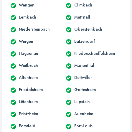
Wangen
Climbach
Lembach
Mattstall
Niedersteinbach
Obersteinbach
Wingen
Batzendorf
Haguenau
Niederschaeffolsheim
Weitbruch
Marienthal
Altenheim
Dettwiller
Friedolsheim
Gottesheim
Littenheim
Lupstein
Printzheim
Auenheim
Forstfeld
Fort-Louis