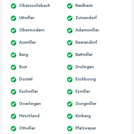
Obersoultzbach
Riedheim
Uttwiller
Zutzendorf
Obermodern
Adamswiller
Asswiller
Baerendorf
Berg
Bettwiller
Bust
Drulingen
Durstel
Eschbourg
Eschwiller
Eywiller
Goerlingen
Gungwiller
Hirschland
Kirrberg
Ottwiller
Pfalzweyer