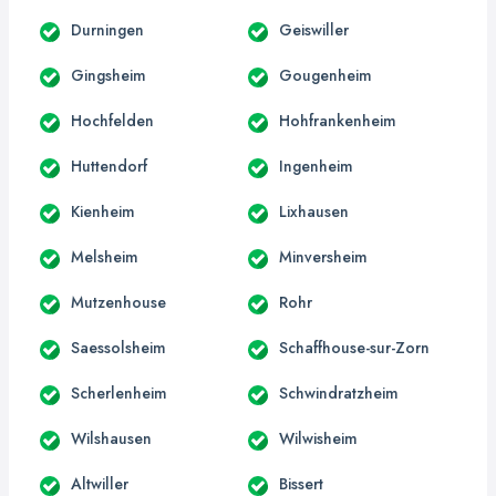
Durningen
Geiswiller
Gingsheim
Gougenheim
Hochfelden
Hohfrankenheim
Huttendorf
Ingenheim
Kienheim
Lixhausen
Melsheim
Minversheim
Mutzenhouse
Rohr
Saessolsheim
Schaffhouse-sur-Zorn
Scherlenheim
Schwindratzheim
Wilshausen
Wilwisheim
Altwiller
Bissert