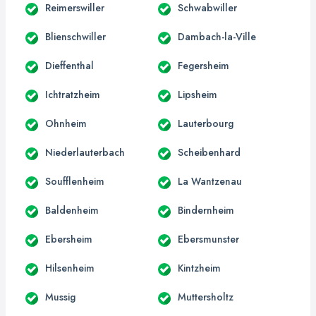
Reimerswiller
Schwabwiller
Blienschwiller
Dambach-la-Ville
Dieffenthal
Fegersheim
Ichtratzheim
Lipsheim
Ohnheim
Lauterbourg
Niederlauterbach
Scheibenhard
Soufflenheim
La Wantzenau
Baldenheim
Bindernheim
Ebersheim
Ebersmunster
Hilsenheim
Kintzheim
Mussig
Muttersholtz