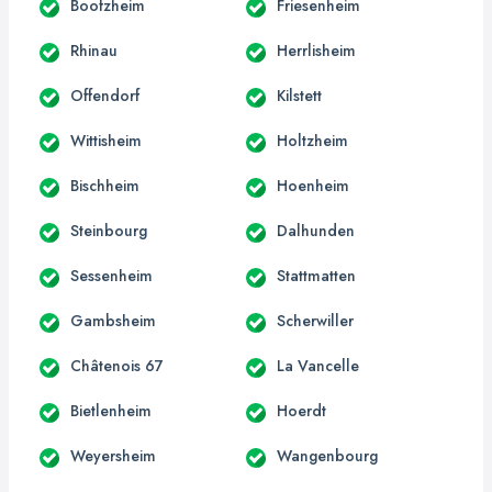
Boofzheim
Friesenheim
Rhinau
Herrlisheim
Offendorf
Kilstett
Wittisheim
Holtzheim
Bischheim
Hoenheim
Steinbourg
Dalhunden
Sessenheim
Stattmatten
Gambsheim
Scherwiller
Châtenois 67
La Vancelle
Bietlenheim
Hoerdt
Weyersheim
Wangenbourg