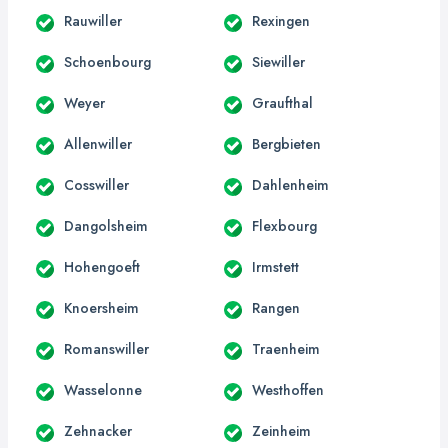
Rauwiller
Rexingen
Schoenbourg
Siewiller
Weyer
Graufthal
Allenwiller
Bergbieten
Cosswiller
Dahlenheim
Dangolsheim
Flexbourg
Hohengoeft
Irmstett
Knoersheim
Rangen
Romanswiller
Traenheim
Wasselonne
Westhoffen
Zehnacker
Zeinheim