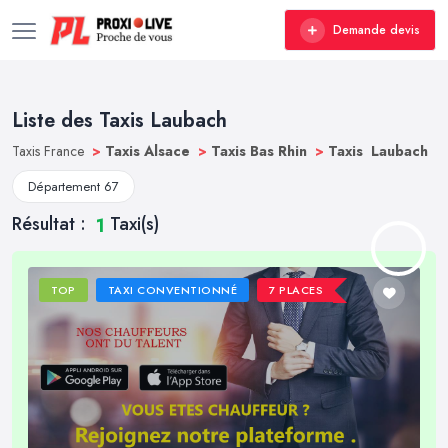
Demande devis
Liste des Taxis Laubach
Taxis France
>
Taxis Alsace
>
Taxis Bas Rhin
>
Taxis Laubach
Département 67
Résultat :
Taxi(s)
1
TOP
TAXI CONVENTIONNÉ
7 PLACES