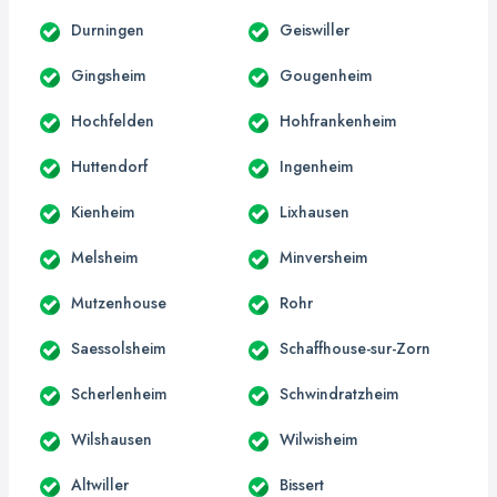
Durningen
Geiswiller
Gingsheim
Gougenheim
Hochfelden
Hohfrankenheim
Huttendorf
Ingenheim
Kienheim
Lixhausen
Melsheim
Minversheim
Mutzenhouse
Rohr
Saessolsheim
Schaffhouse-sur-Zorn
Scherlenheim
Schwindratzheim
Wilshausen
Wilwisheim
Altwiller
Bissert