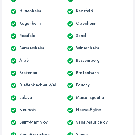
Huttenheim
Kertzfeld
Kogenheim
Obenheim
Rossfeld
Sand
Sermersheim
Witternheim
Albé
Bassemberg
Breitenau
Breitenbach
Dieffenbach-au-Val
Fouchy
Lalaye
Maisonsgoutte
Neubois
Neuve-Église
Saint-Martin 67
Saint-Maurice 67
Saint-Pierre-Bois
Steige