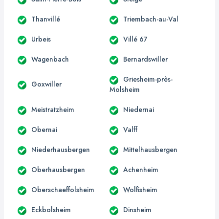
Thanvillé
Triembach-au-Val
Urbeis
Villé 67
Wagenbach
Bernardswiller
Griesheim-près-
Goxwiller
Molsheim
Meistratzheim
Niedernai
Obernai
Valff
Niederhausbergen
Mittelhausbergen
Oberhausbergen
Achenheim
Oberschaeffolsheim
Wolfisheim
Eckbolsheim
Dinsheim