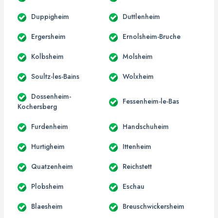
Duppigheim
Duttlenheim
Ergersheim
Ernolsheim-Bruche
Kolbsheim
Molsheim
Soultz-les-Bains
Wolxheim
Dossenheim-
Fessenheim-le-Bas
Kochersberg
Furdenheim
Handschuheim
Hurtigheim
Ittenheim
Quatzenheim
Reichstett
Plobsheim
Eschau
Blaesheim
Breuschwickersheim