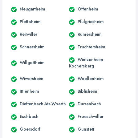
Neugartheim
Offenheim
Pfettisheim
Pfulgriesheim
Reitwiller
Rumersheim
Schnersheim
Truchtersheim
Wintzenheim-
Willgottheim
Kochersberg
Wiwersheim
Woellenheim
Ittlenheim
Biblisheim
Dieffenbach-lès-Woerth
Durrenbach
Eschbach
Froeschwiller
Goersdorf
Gunstett