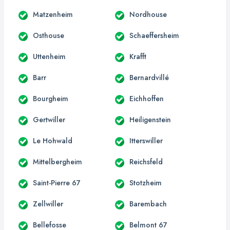
Matzenheim
Nordhouse
Osthouse
Schaeffersheim
Uttenheim
Krafft
Barr
Bernardvillé
Bourgheim
Eichhoffen
Gertwiller
Heiligenstein
Le Hohwald
Itterswiller
Mittelbergheim
Reichsfeld
Saint-Pierre 67
Stotzheim
Zellwiller
Barembach
Bellefosse
Belmont 67