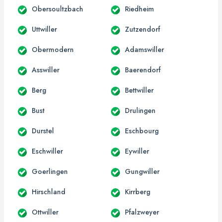
Obersoultzbach
Riedheim
Uttwiller
Zutzendorf
Obermodern
Adamswiller
Asswiller
Baerendorf
Berg
Bettwiller
Bust
Drulingen
Durstel
Eschbourg
Eschwiller
Eywiller
Goerlingen
Gungwiller
Hirschland
Kirrberg
Ottwiller
Pfalzweyer