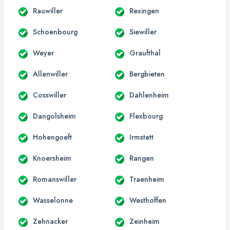
Rauwiller
Rexingen
Schoenbourg
Siewiller
Weyer
Graufthal
Allenwiller
Bergbieten
Cosswiller
Dahlenheim
Dangolsheim
Flexbourg
Hohengoeft
Irmstett
Knoersheim
Rangen
Romanswiller
Traenheim
Wasselonne
Westhoffen
Zehnacker
Zeinheim