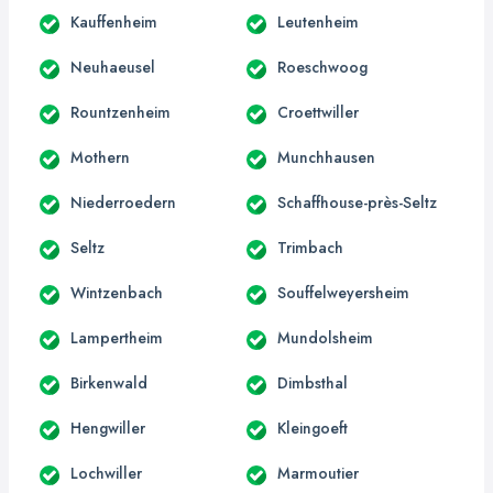
Kauffenheim
Leutenheim
Neuhaeusel
Roeschwoog
Rountzenheim
Croettwiller
Mothern
Munchhausen
Niederroedern
Schaffhouse-près-Seltz
Seltz
Trimbach
Wintzenbach
Souffelweyersheim
Lampertheim
Mundolsheim
Birkenwald
Dimbsthal
Hengwiller
Kleingoeft
Lochwiller
Marmoutier