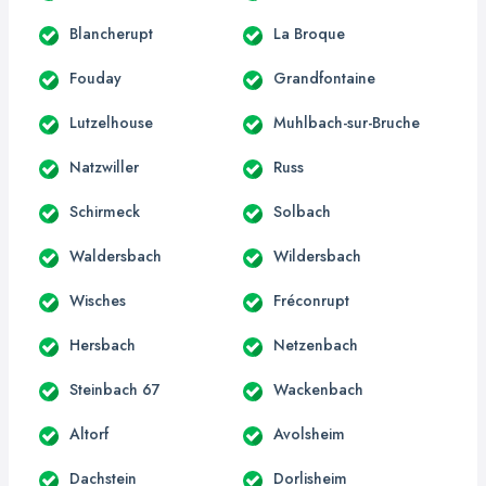
Blancherupt
La Broque
Fouday
Grandfontaine
Lutzelhouse
Muhlbach-sur-Bruche
Natzwiller
Russ
Schirmeck
Solbach
Waldersbach
Wildersbach
Wisches
Fréconrupt
Hersbach
Netzenbach
Steinbach 67
Wackenbach
Altorf
Avolsheim
Dachstein
Dorlisheim