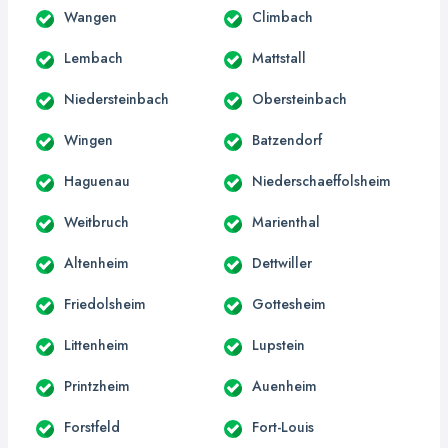
Wangen
Climbach
Lembach
Mattstall
Niedersteinbach
Obersteinbach
Wingen
Batzendorf
Haguenau
Niederschaeffolsheim
Weitbruch
Marienthal
Altenheim
Dettwiller
Friedolsheim
Gottesheim
Littenheim
Lupstein
Printzheim
Auenheim
Forstfeld
Fort-Louis