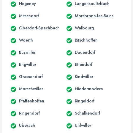
Hegeney
Langensoultzbach
Mitschdorf
Morsbronn-les-Bains
Oberdorf-Spachbach
Walbourg
Woerth
Bitschhoffen
Buswiller
Dauendorf
Engwiller
Ettendorf
Grassendorf
Kindwiller
Morschwiller
Niedermodern
Pfaffenhoffen
Ringeldorf
Ringendorf
Schalkendorf
Uberach
Uhlwiller