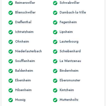
Reimerswiller
Schwabwiller
Blienschwiller
Dambach-la-Ville
Dieffenthal
Fegersheim
Ichtratzheim
Lipsheim
Ohnheim
Lauterbourg
Niederlauterbach
Scheibenhard
Soufflenheim
La Wantzenau
Baldenheim
Bindernheim
Ebersheim
Ebersmunster
Hilsenheim
Kintzheim
Mussig
Muttersholtz