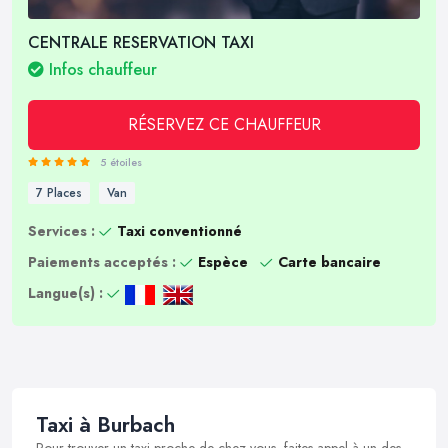
CENTRALE RESERVATION TAXI
Infos chauffeur
RÉSERVEZ CE CHAUFFEUR
5 étoiles
7 Places
Van
Services :
Taxi conventionné
Paiements acceptés :
Espèce
Carte bancaire
Langue(s) :
Taxi à Burbach
Pour trouver un taxi proche de chez vous, faites appel à un des