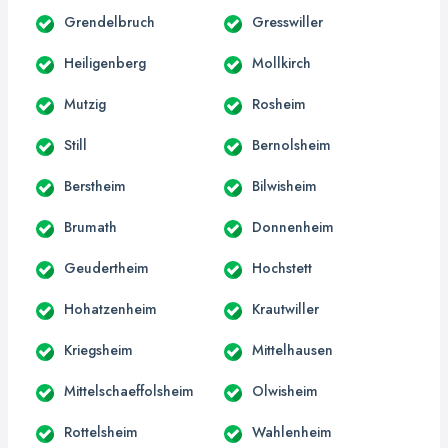
Grendelbruch
Gresswiller
Heiligenberg
Mollkirch
Mutzig
Rosheim
Still
Bernolsheim
Berstheim
Bilwisheim
Brumath
Donnenheim
Geudertheim
Hochstett
Hohatzenheim
Krautwiller
Kriegsheim
Mittelhausen
Mittelschaeffolsheim
Olwisheim
Rottelsheim
Wahlenheim