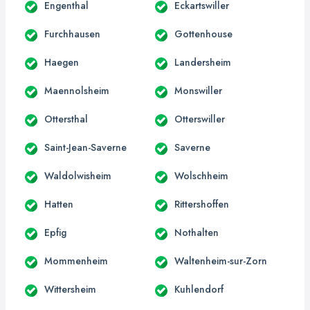
Engenthal
Eckartswiller
Furchhausen
Gottenhouse
Haegen
Landersheim
Maennolsheim
Monswiller
Ottersthal
Otterswiller
Saint-Jean-Saverne
Saverne
Waldolwisheim
Wolschheim
Hatten
Rittershoffen
Epfig
Nothalten
Mommenheim
Waltenheim-sur-Zorn
Wittersheim
Kuhlendorf