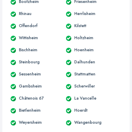
Boofzheim
Friesenheim
Rhinau
Herrlisheim
Offendorf
Kilstett
Wittisheim
Holtzheim
Bischheim
Hoenheim
Steinbourg
Dalhunden
Sessenheim
Stattmatten
Gambsheim
Scherwiller
Châtenois 67
La Vancelle
Bietlenheim
Hoerdt
Weyersheim
Wangenbourg