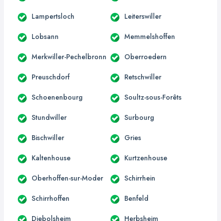
Lampertsloch
Leiterswiller
Lobsann
Memmelshoffen
Merkwiller-Pechelbronn
Oberroedern
Preuschdorf
Retschwiller
Schoenenbourg
Soultz-sous-Forêts
Stundwiller
Surbourg
Bischwiller
Gries
Kaltenhouse
Kurtzenhouse
Oberhoffen-sur-Moder
Schirrhein
Schirrhoffen
Benfeld
Diebolsheim
Herbsheim