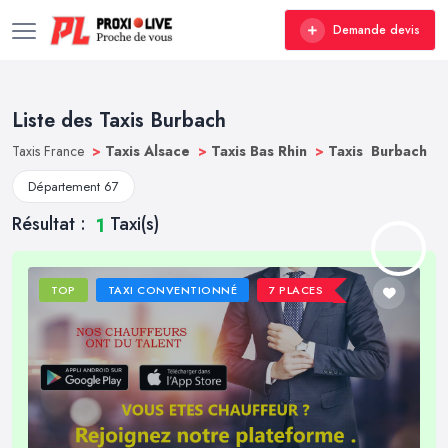
Demande devis
Liste des Taxis Burbach
Taxis France
>
Taxis Alsace
>
Taxis Bas Rhin
>
Taxis Burbach
Département 67
Résultat :
Taxi(s)
1
TOP
TAXI CONVENTIONNÉ
7 PLACES