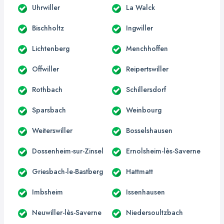
Uhrwiller
La Walck
Bischholtz
Ingwiller
Lichtenberg
Menchhoffen
Offwiller
Reipertswiller
Rothbach
Schillersdorf
Sparsbach
Weinbourg
Weiterswiller
Bosselshausen
Dossenheim-sur-Zinsel
Ernolsheim-lès-Saverne
Griesbach-le-Bastberg
Hattmatt
Imbsheim
Issenhausen
Neuwiller-lès-Saverne
Niedersoultzbach