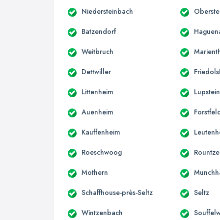
Niedersteinbach
Oberste
Batzendorf
Haguen
Weitbruch
Marient
Dettwiller
Friedol
Littenheim
Lupstei
Auenheim
Forstfel
Kauffenheim
Leutenh
Roeschwoog
Rountz
Mothern
Munchh
Schaffhouse-près-Seltz
Seltz
Wintzenbach
Souffel