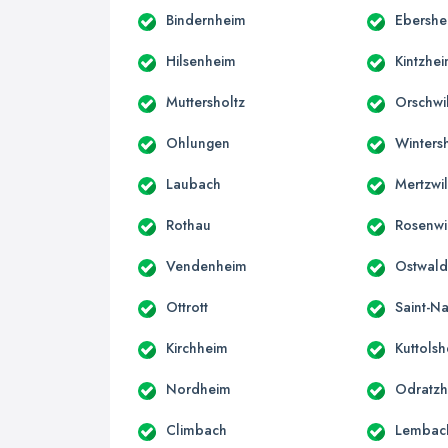
Bindernheim
Ebershe
Hilsenheim
Kintzhe
Muttersholtz
Orschwil
Ohlungen
Winters
Laubach
Mertzwil
Rothau
Rosenwi
Vendenheim
Ostwal
Ottrott
Saint-N
Kirchheim
Kuttols
Nordheim
Odratz
Climbach
Lembac