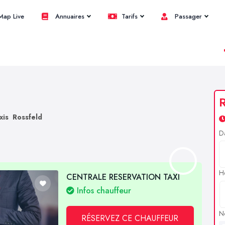
ap Live
Annuaires
Tarifs
Passager
R
xis Rossfeld
D
H
CENTRALE RESERVATION TAXI
Infos chauffeur
N
RÉSERVEZ CE CHAUFFEUR