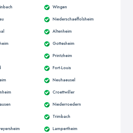
inbach
Wingen
au
Niederschaeffolsheim
hal
Altenheim
sheim
Gottesheim
n
Printzheim
d
Fort-Louis
eim
Neuhaeusel
enheim
Croettwiller
ausen
Niederroedern
Trimbach
weyersheim
Lampertheim