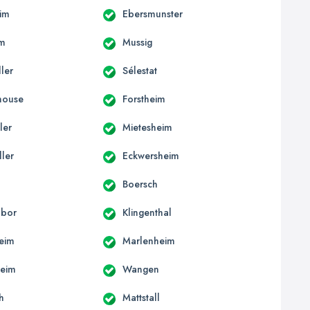
im
Ebersmunster
im
Mussig
ler
Sélestat
house
Forstheim
ler
Mietesheim
ller
Eckwersheim
d
Boersch
abor
Klingenthal
heim
Marlenheim
heim
Wangen
h
Mattstall