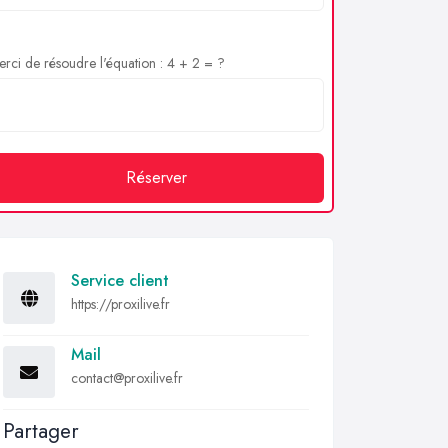
rci de résoudre l'équation : 4 + 2 = ?
Réserver
Service client
https://proxilive.fr
Mail
contact@proxilive.fr
Partager