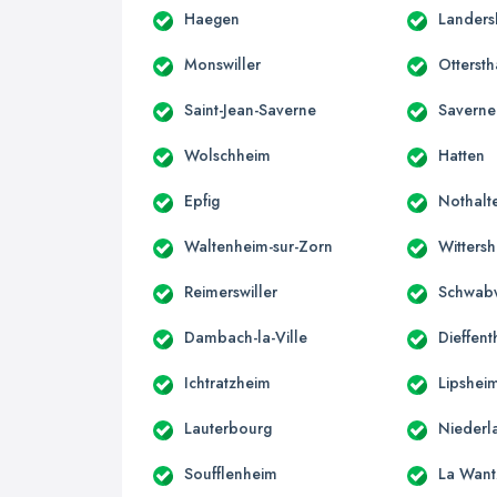
Haegen
Landers
Monswiller
Ottersth
Saint-Jean-Saverne
Saverne
Wolschheim
Hatten
Epfig
Nothalt
Waltenheim-sur-Zorn
Witters
Reimerswiller
Schwabw
Dambach-la-Ville
Dieffent
Ichtratzheim
Lipshei
Lauterbourg
Niederl
Soufflenheim
La Wan