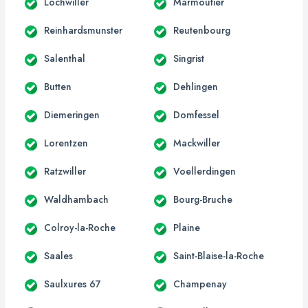
Lochwiller
Marmoutier
Reinhardsmunster
Reutenbourg
Salenthal
Singrist
Butten
Dehlingen
Diemeringen
Domfessel
Lorentzen
Mackwiller
Ratzwiller
Voellerdingen
Waldhambach
Bourg-Bruche
Colroy-la-Roche
Plaine
Saales
Saint-Blaise-la-Roche
Saulxures 67
Champenay