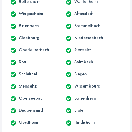
Rottelsheim
Wahlenheim
Wingersheim
Altenstadt
Birlenbach
Bremmelbach
Cleebourg
Niederseebach
Oberlauterbach
Riedseltz
Rott
Salmbach
Schleithal
Siegen
Steinseltz
Wissembourg
Oberseebach
Bolsenheim
Daubensand
Erstein
Gerstheim
Hindisheim