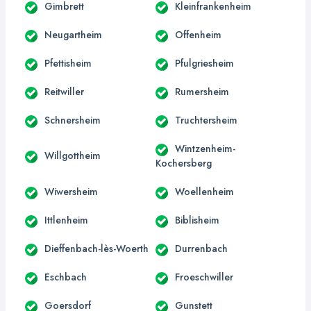
Gimbrett
Kleinfrankenheim
Neugartheim
Offenheim
Pfettisheim
Pfulgriesheim
Reitwiller
Rumersheim
Schnersheim
Truchtersheim
Wintzenheim-
Willgottheim
Kochersberg
Wiwersheim
Woellenheim
Ittlenheim
Biblisheim
Dieffenbach-lès-Woerth
Durrenbach
Eschbach
Froeschwiller
Goersdorf
Gunstett