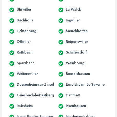
Uhrwiller
La Walck
Bischholtz
Ingwiller
Lichtenberg
Menchhoffen
Offwiller
Reipertswiller
Rothbach
Schillersdorf
Sparsbach
Weinbourg
Weiterswiller
Bosselshausen
Dossenheim-sur-Zinsel
Ernolsheim-lès-Saverne
Griesbach-le-Bastberg
Hattmatt
Imbsheim
Issenhausen
Neuwiller-lès-Saverne
Niedersoultzbach