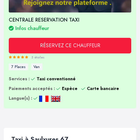
CENTRALE RESERVATION TAXI
Infos chauffeur
RÉSERVEZ CE CHAUFFEUR
5 étoiles
7 Places
Van
Services :
Taxi conventionné
Paiements acceptés :
Espèce
Carte bancaire
Langue(s) :
Taxi à Saulxures 67