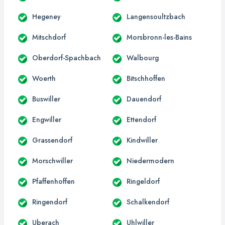
Hegeney
Langensoultzbach
Mitschdorf
Morsbronn-les-Bains
Oberdorf-Spachbach
Walbourg
Woerth
Bitschhoffen
Buswiller
Dauendorf
Engwiller
Ettendorf
Grassendorf
Kindwiller
Morschwiller
Niedermodern
Pfaffenhoffen
Ringeldorf
Ringendorf
Schalkendorf
Uberach
Uhlwiller