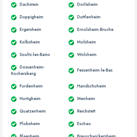
Dachstein
Dorlisheim
Duppigheim
Duttlenheim
Ergersheim
Ernolsheim-Bruche
Kolbsheim
Molsheim
Soultz-les-Bains
Wolxheim
Dossenheim-
Fessenheim-le-Bas
Kochersberg
Furdenheim
Handschuheim
Hurtigheim
Ittenheim
Quatzenheim
Reichstett
Plobsheim
Eschau
Blaesheim
Breuschwickersheim