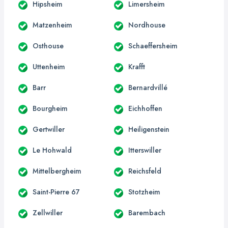
Hipsheim
Limersheim
Matzenheim
Nordhouse
Osthouse
Schaeffersheim
Uttenheim
Krafft
Barr
Bernardvillé
Bourgheim
Eichhoffen
Gertwiller
Heiligenstein
Le Hohwald
Itterswiller
Mittelbergheim
Reichsfeld
Saint-Pierre 67
Stotzheim
Zellwiller
Barembach