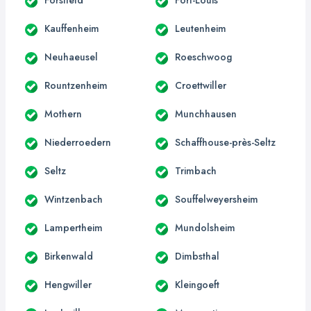
Kauffenheim
Leutenheim
Neuhaeusel
Roeschwoog
Rountzenheim
Croettwiller
Mothern
Munchhausen
Niederroedern
Schaffhouse-près-Seltz
Seltz
Trimbach
Wintzenbach
Souffelweyersheim
Lampertheim
Mundolsheim
Birkenwald
Dimbsthal
Hengwiller
Kleingoeft