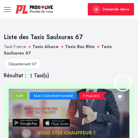
Demande devis
Liste des Taxis Saulxures 67
Taxis France
>
Taxis Alsace
>
Taxis Bas Rhin
>
Taxis
Saulxures 67
Département 67
Résultat :
Taxi(s)
1
TOP
TAXI CONVENTIONNÉ
7 PLACES