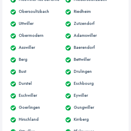
Obersoultzbach
Riedheim
Uttwiller
Zutzendorf
Obermodern
Adamswiller
Asswiller
Baerendorf
Berg
Bettwiller
Bust
Drulingen
Durstel
Eschbourg
Eschwiller
Eywiller
Goerlingen
Gungwiller
Hirschland
Kirrberg