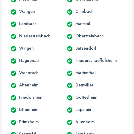
Wangen
Climbach
Lembach
Mattstall
Niedersteinbach
Obersteinbach
Wingen
Batzendorf
Haguenau
Niederschaeffolsheim
Weitbruch
Marienthal
Altenheim
Dettwiller
Friedolsheim
Gottesheim
Littenheim
Lupstein
Printzheim
Auenheim
Forstfeld
Fort-Louis