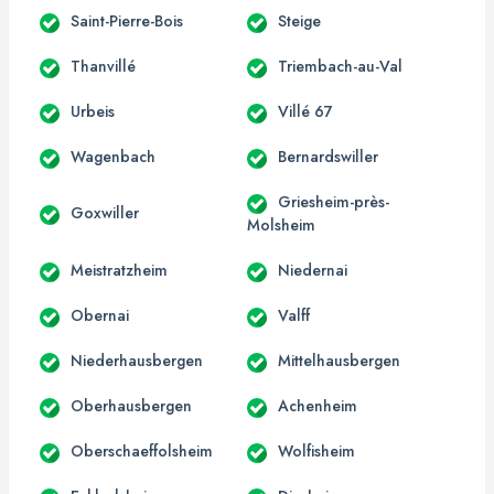
Saint-Pierre-Bois
Steige
Thanvillé
Triembach-au-Val
Urbeis
Villé 67
Wagenbach
Bernardswiller
Griesheim-près-
Goxwiller
Molsheim
Meistratzheim
Niedernai
Obernai
Valff
Niederhausbergen
Mittelhausbergen
Oberhausbergen
Achenheim
Oberschaeffolsheim
Wolfisheim