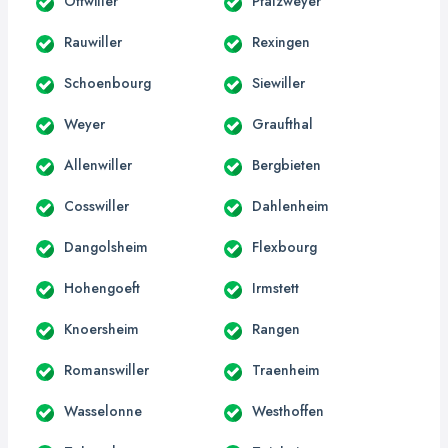
Ottwiller
Pfalzweyer
Rauwiller
Rexingen
Schoenbourg
Siewiller
Weyer
Graufthal
Allenwiller
Bergbieten
Cosswiller
Dahlenheim
Dangolsheim
Flexbourg
Hohengoeft
Irmstett
Knoersheim
Rangen
Romanswiller
Traenheim
Wasselonne
Westhoffen