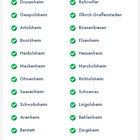
Drusenheim
Rohrwiller
Geispolsheim
Illkirch-Graffenstaden
Artolsheim
Boesenbiesen
Bootzheim
Elsenheim
Heidolsheim
Hessenheim
Mackenheim
Marckolsheim
Ohnenheim
Richtolsheim
Saasenheim
Schoenau
Schwobsheim
Lingolsheim
Avenheim
Behlenheim
Berstett
Dingsheim