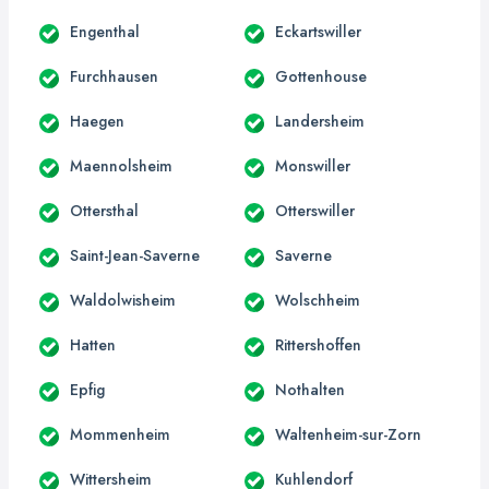
Engenthal
Eckartswiller
Furchhausen
Gottenhouse
Haegen
Landersheim
Maennolsheim
Monswiller
Ottersthal
Otterswiller
Saint-Jean-Saverne
Saverne
Waldolwisheim
Wolschheim
Hatten
Rittershoffen
Epfig
Nothalten
Mommenheim
Waltenheim-sur-Zorn
Wittersheim
Kuhlendorf