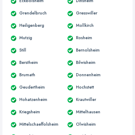
Eckbolsheim
Dinsheim
Grendelbruch
Gresswiller
Heiligenberg
Mollkirch
Mutzig
Rosheim
Still
Bernolsheim
Berstheim
Bilwisheim
Brumath
Donnenheim
Geudertheim
Hochstett
Hohatzenheim
Krautwiller
Kriegsheim
Mittelhausen
Mittelschaeffolsheim
Olwisheim