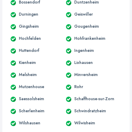
Bossendorf
Duntzenheim
Durningen
Geiswiller
Gingsheim
Gougenheim
Hochfelden
Hohfrankenheim
Huttendorf
Ingenheim
Kienheim
Lixhausen
Melsheim
Minversheim
Mutzenhouse
Rohr
Saessolsheim
Schaffhouse-sur-Zorn
Scherlenheim
Schwindratzheim
Wilshausen
Wilwisheim