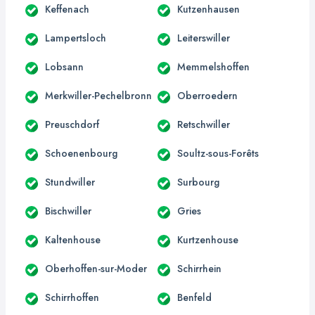
Keffenach
Kutzenhausen
Lampertsloch
Leiterswiller
Lobsann
Memmelshoffen
Merkwiller-Pechelbronn
Oberroedern
Preuschdorf
Retschwiller
Schoenenbourg
Soultz-sous-Forêts
Stundwiller
Surbourg
Bischwiller
Gries
Kaltenhouse
Kurtzenhouse
Oberhoffen-sur-Moder
Schirrhein
Schirrhoffen
Benfeld