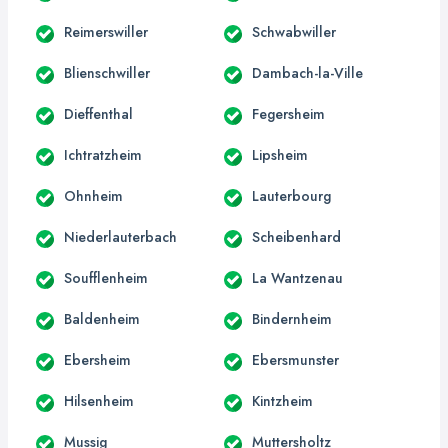
Reimerswiller
Schwabwiller
Blienschwiller
Dambach-la-Ville
Dieffenthal
Fegersheim
Ichtratzheim
Lipsheim
Ohnheim
Lauterbourg
Niederlauterbach
Scheibenhard
Soufflenheim
La Wantzenau
Baldenheim
Bindernheim
Ebersheim
Ebersmunster
Hilsenheim
Kintzheim
Mussig
Muttersholtz