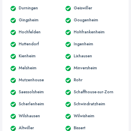
Durningen
Geiswiller
Gingsheim
Gougenheim
Hochfelden
Hohfrankenheim
Huttendorf
Ingenheim
Kienheim
Lixhausen
Melsheim
Minversheim
Mutzenhouse
Rohr
Saessolsheim
Schaffhouse-sur-Zorn
Scherlenheim
Schwindratzheim
Wilshausen
Wilwisheim
Altwiller
Bissert