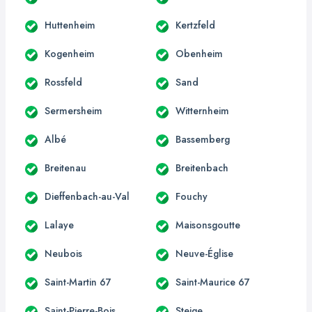
Huttenheim
Kertzfeld
Kogenheim
Obenheim
Rossfeld
Sand
Sermersheim
Witternheim
Albé
Bassemberg
Breitenau
Breitenbach
Dieffenbach-au-Val
Fouchy
Lalaye
Maisonsgoutte
Neubois
Neuve-Église
Saint-Martin 67
Saint-Maurice 67
Saint-Pierre-Bois
Steige