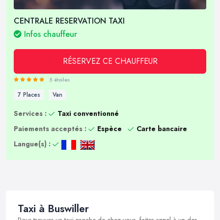
CENTRALE RESERVATION TAXI
Infos chauffeur
RÉSERVEZ CE CHAUFFEUR
5 étoiles
7 Places
Van
Services :
Taxi conventionné
Paiements acceptés :
Espèce
Carte bancaire
Langue(s) :
Taxi à Buswiller
Pour trouver un taxi proche de chez vous, faites appel à un des