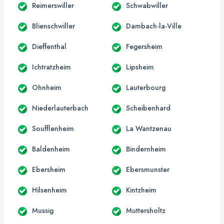
Reimerswiller
Schwabwiller
Blienschwiller
Dambach-la-Ville
Dieffenthal
Fegersheim
Ichtratzheim
Lipsheim
Ohnheim
Lauterbourg
Niederlauterbach
Scheibenhard
Soufflenheim
La Wantzenau
Baldenheim
Bindernheim
Ebersheim
Ebersmunster
Hilsenheim
Kintzheim
Mussig
Muttersholtz