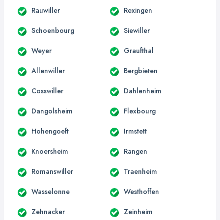
Rauwiller
Rexingen
Schoenbourg
Siewiller
Weyer
Graufthal
Allenwiller
Bergbieten
Cosswiller
Dahlenheim
Dangolsheim
Flexbourg
Hohengoeft
Irmstett
Knoersheim
Rangen
Romanswiller
Traenheim
Wasselonne
Westhoffen
Zehnacker
Zeinheim