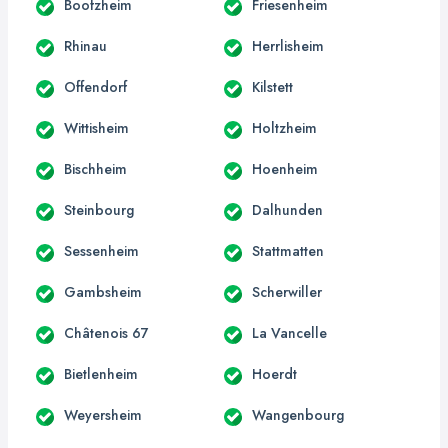
Boofzheim
Friesenheim
Rhinau
Herrlisheim
Offendorf
Kilstett
Wittisheim
Holtzheim
Bischheim
Hoenheim
Steinbourg
Dalhunden
Sessenheim
Stattmatten
Gambsheim
Scherwiller
Châtenois 67
La Vancelle
Bietlenheim
Hoerdt
Weyersheim
Wangenbourg