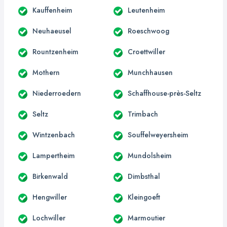
Kauffenheim
Leutenheim
Neuhaeusel
Roeschwoog
Rountzenheim
Croettwiller
Mothern
Munchhausen
Niederroedern
Schaffhouse-près-Seltz
Seltz
Trimbach
Wintzenbach
Souffelweyersheim
Lampertheim
Mundolsheim
Birkenwald
Dimbsthal
Hengwiller
Kleingoeft
Lochwiller
Marmoutier