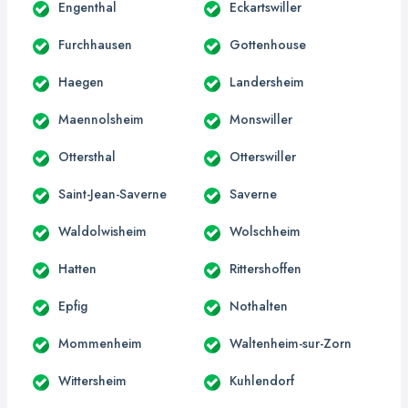
Engenthal
Eckartswiller
Furchhausen
Gottenhouse
Haegen
Landersheim
Maennolsheim
Monswiller
Ottersthal
Otterswiller
Saint-Jean-Saverne
Saverne
Waldolwisheim
Wolschheim
Hatten
Rittershoffen
Epfig
Nothalten
Mommenheim
Waltenheim-sur-Zorn
Wittersheim
Kuhlendorf