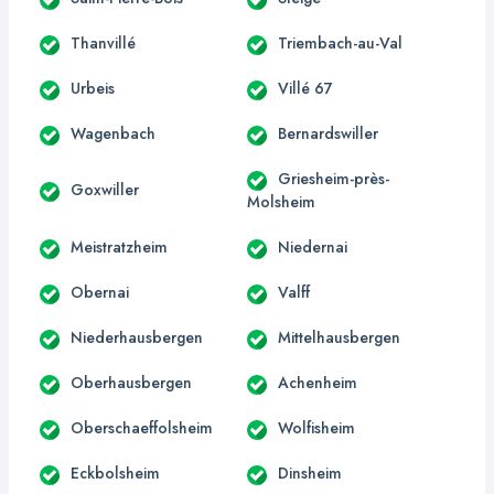
Thanvillé
Triembach-au-Val
Urbeis
Villé 67
Wagenbach
Bernardswiller
Griesheim-près-
Goxwiller
Molsheim
Meistratzheim
Niedernai
Obernai
Valff
Niederhausbergen
Mittelhausbergen
Oberhausbergen
Achenheim
Oberschaeffolsheim
Wolfisheim
Eckbolsheim
Dinsheim