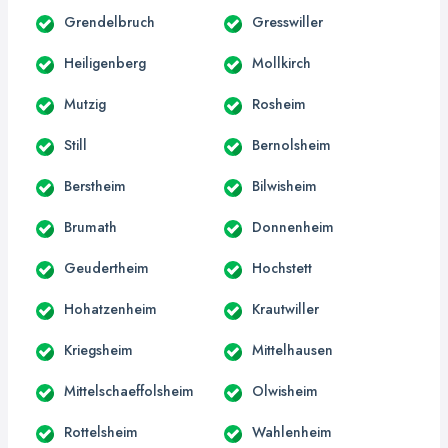
Grendelbruch
Gresswiller
Heiligenberg
Mollkirch
Mutzig
Rosheim
Still
Bernolsheim
Berstheim
Bilwisheim
Brumath
Donnenheim
Geudertheim
Hochstett
Hohatzenheim
Krautwiller
Kriegsheim
Mittelhausen
Mittelschaeffolsheim
Olwisheim
Rottelsheim
Wahlenheim