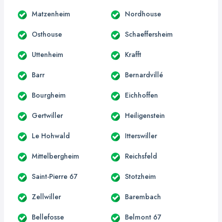
Matzenheim
Nordhouse
Osthouse
Schaeffersheim
Uttenheim
Krafft
Barr
Bernardvillé
Bourgheim
Eichhoffen
Gertwiller
Heiligenstein
Le Hohwald
Itterswiller
Mittelbergheim
Reichsfeld
Saint-Pierre 67
Stotzheim
Zellwiller
Barembach
Bellefosse
Belmont 67