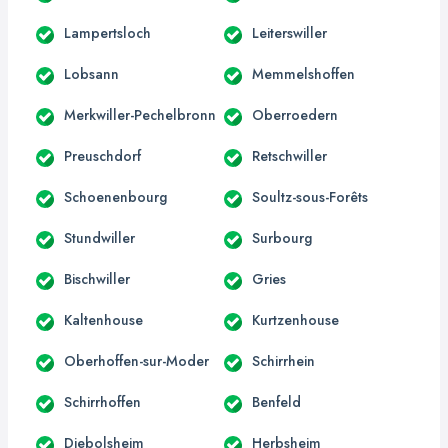
Lampertsloch
Leiterswiller
Lobsann
Memmelshoffen
Merkwiller-Pechelbronn
Oberroedern
Preuschdorf
Retschwiller
Schoenenbourg
Soultz-sous-Forêts
Stundwiller
Surbourg
Bischwiller
Gries
Kaltenhouse
Kurtzenhouse
Oberhoffen-sur-Moder
Schirrhein
Schirrhoffen
Benfeld
Diebolsheim
Herbsheim