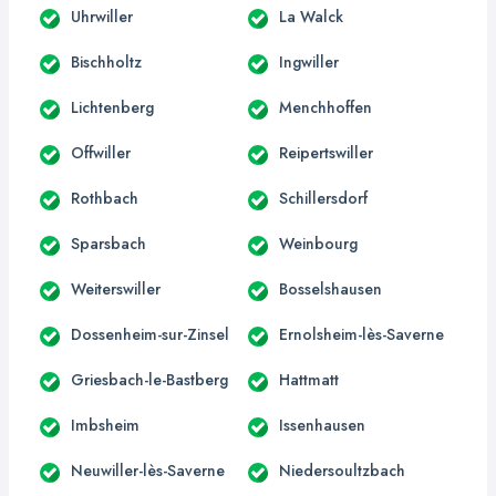
Uhrwiller
La Walck
Bischholtz
Ingwiller
Lichtenberg
Menchhoffen
Offwiller
Reipertswiller
Rothbach
Schillersdorf
Sparsbach
Weinbourg
Weiterswiller
Bosselshausen
Dossenheim-sur-Zinsel
Ernolsheim-lès-Saverne
Griesbach-le-Bastberg
Hattmatt
Imbsheim
Issenhausen
Neuwiller-lès-Saverne
Niedersoultzbach