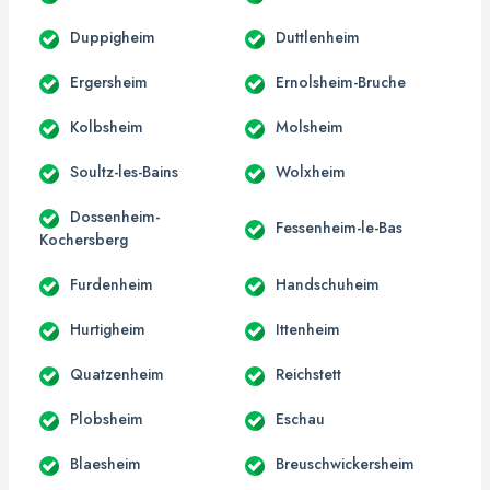
Duppigheim
Duttlenheim
Ergersheim
Ernolsheim-Bruche
Kolbsheim
Molsheim
Soultz-les-Bains
Wolxheim
Dossenheim-
Fessenheim-le-Bas
Kochersberg
Furdenheim
Handschuheim
Hurtigheim
Ittenheim
Quatzenheim
Reichstett
Plobsheim
Eschau
Blaesheim
Breuschwickersheim