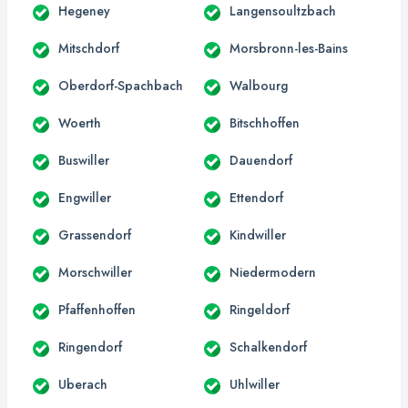
Hegeney
Langensoultzbach
Mitschdorf
Morsbronn-les-Bains
Oberdorf-Spachbach
Walbourg
Woerth
Bitschhoffen
Buswiller
Dauendorf
Engwiller
Ettendorf
Grassendorf
Kindwiller
Morschwiller
Niedermodern
Pfaffenhoffen
Ringeldorf
Ringendorf
Schalkendorf
Uberach
Uhlwiller