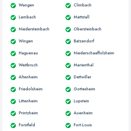
Wangen
Climbach
Lembach
Mattstall
Niedersteinbach
Obersteinbach
Wingen
Batzendorf
Haguenau
Niederschaeffolsheim
Weitbruch
Marienthal
Altenheim
Dettwiller
Friedolsheim
Gottesheim
Littenheim
Lupstein
Printzheim
Auenheim
Forstfeld
Fort-Louis