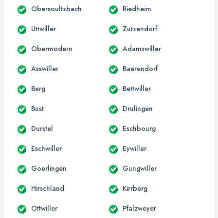
Obersoultzbach
Riedheim
Uttwiller
Zutzendorf
Obermodern
Adamswiller
Asswiller
Baerendorf
Berg
Bettwiller
Bust
Drulingen
Durstel
Eschbourg
Eschwiller
Eywiller
Goerlingen
Gungwiller
Hirschland
Kirrberg
Ottwiller
Pfalzweyer