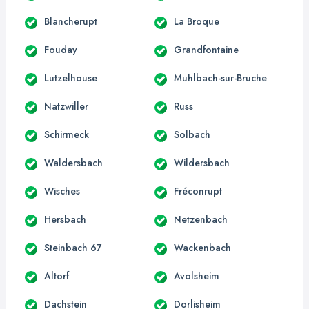
Blancherupt
La Broque
Fouday
Grandfontaine
Lutzelhouse
Muhlbach-sur-Bruche
Natzwiller
Russ
Schirmeck
Solbach
Waldersbach
Wildersbach
Wisches
Fréconrupt
Hersbach
Netzenbach
Steinbach 67
Wackenbach
Altorf
Avolsheim
Dachstein
Dorlisheim