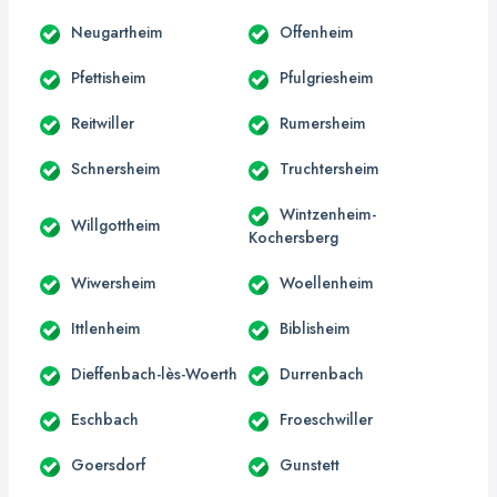
Neugartheim
Offenheim
Pfettisheim
Pfulgriesheim
Reitwiller
Rumersheim
Schnersheim
Truchtersheim
Wintzenheim-
Willgottheim
Kochersberg
Wiwersheim
Woellenheim
Ittlenheim
Biblisheim
Dieffenbach-lès-Woerth
Durrenbach
Eschbach
Froeschwiller
Goersdorf
Gunstett