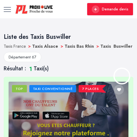
Demande devis
Liste des Taxis Buswiller
Taxis France
>
Taxis Alsace
>
Taxis Bas Rhin
>
Taxis Buswiller
Département 67
Résultat :
Taxi(s)
1
TOP
TAXI CONVENTIONNÉ
7 PLACES