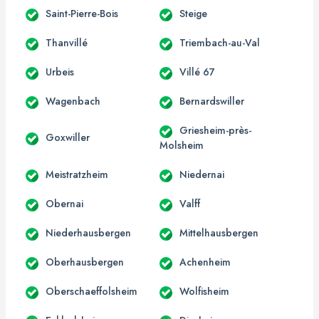
Saint-Pierre-Bois
Steige
Thanvillé
Triembach-au-Val
Urbeis
Villé 67
Wagenbach
Bernardswiller
Griesheim-près-
Goxwiller
Molsheim
Meistratzheim
Niedernai
Obernai
Valff
Niederhausbergen
Mittelhausbergen
Oberhausbergen
Achenheim
Oberschaeffolsheim
Wolfisheim