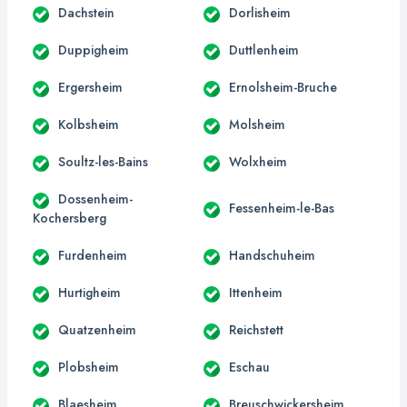
Dachstein
Dorlisheim
Duppigheim
Duttlenheim
Ergersheim
Ernolsheim-Bruche
Kolbsheim
Molsheim
Soultz-les-Bains
Wolxheim
Dossenheim-
Fessenheim-le-Bas
Kochersberg
Furdenheim
Handschuheim
Hurtigheim
Ittenheim
Quatzenheim
Reichstett
Plobsheim
Eschau
Blaesheim
Breuschwickersheim