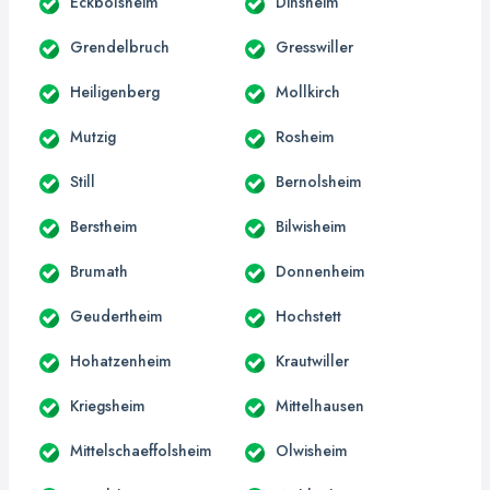
Eckbolsheim
Dinsheim
Grendelbruch
Gresswiller
Heiligenberg
Mollkirch
Mutzig
Rosheim
Still
Bernolsheim
Berstheim
Bilwisheim
Brumath
Donnenheim
Geudertheim
Hochstett
Hohatzenheim
Krautwiller
Kriegsheim
Mittelhausen
Mittelschaeffolsheim
Olwisheim