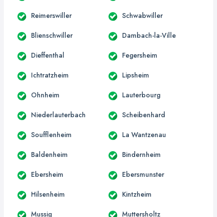
Reimerswiller
Schwabwiller
Blienschwiller
Dambach-la-Ville
Dieffenthal
Fegersheim
Ichtratzheim
Lipsheim
Ohnheim
Lauterbourg
Niederlauterbach
Scheibenhard
Soufflenheim
La Wantzenau
Baldenheim
Bindernheim
Ebersheim
Ebersmunster
Hilsenheim
Kintzheim
Mussig
Muttersholtz