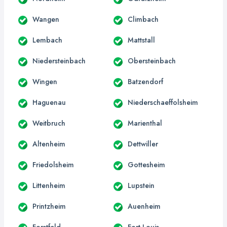
Wangen
Climbach
Lembach
Mattstall
Niedersteinbach
Obersteinbach
Wingen
Batzendorf
Haguenau
Niederschaeffolsheim
Weitbruch
Marienthal
Altenheim
Dettwiller
Friedolsheim
Gottesheim
Littenheim
Lupstein
Printzheim
Auenheim
Forstfeld
Fort-Louis