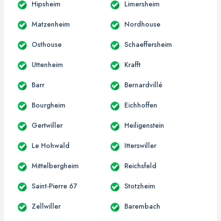
Hipsheim
Limersheim
Matzenheim
Nordhouse
Osthouse
Schaeffersheim
Uttenheim
Krafft
Barr
Bernardvillé
Bourgheim
Eichhoffen
Gertwiller
Heiligenstein
Le Hohwald
Itterswiller
Mittelbergheim
Reichsfeld
Saint-Pierre 67
Stotzheim
Zellwiller
Barembach