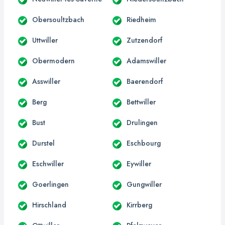
Obersoultzbach
Riedheim
Uttwiller
Zutzendorf
Obermodern
Adamswiller
Asswiller
Baerendorf
Berg
Bettwiller
Bust
Drulingen
Durstel
Eschbourg
Eschwiller
Eywiller
Goerlingen
Gungwiller
Hirschland
Kirrberg