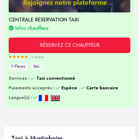
CENTRALE RESERVATION TAXI
Infos chauffeur
RÉSERVEZ CE CHAUFFEUR
5 étoiles
7 Places
Van
Services :
Taxi conventionné
Paiements acceptés :
Espèce
Carte bancaire
Langue(s) :
Taxi à Hurtigheim