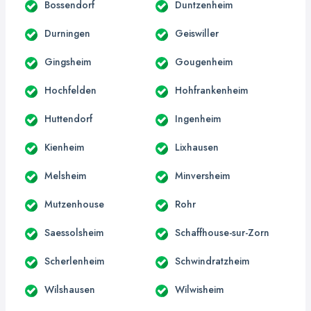
Bossendorf
Duntzenheim
Durningen
Geiswiller
Gingsheim
Gougenheim
Hochfelden
Hohfrankenheim
Huttendorf
Ingenheim
Kienheim
Lixhausen
Melsheim
Minversheim
Mutzenhouse
Rohr
Saessolsheim
Schaffhouse-sur-Zorn
Scherlenheim
Schwindratzheim
Wilshausen
Wilwisheim