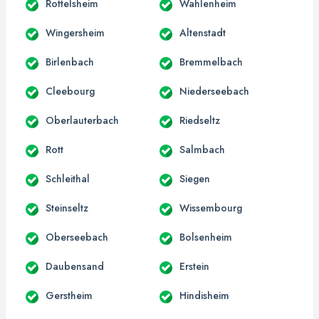
Rottelsheim
Wahlenheim
Wingersheim
Altenstadt
Birlenbach
Bremmelbach
Cleebourg
Niederseebach
Oberlauterbach
Riedseltz
Rott
Salmbach
Schleithal
Siegen
Steinseltz
Wissembourg
Oberseebach
Bolsenheim
Daubensand
Erstein
Gerstheim
Hindisheim