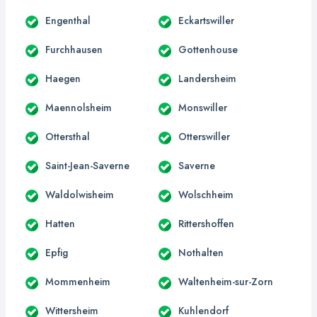
Engenthal
Eckartswiller
Furchhausen
Gottenhouse
Haegen
Landersheim
Maennolsheim
Monswiller
Ottersthal
Otterswiller
Saint-Jean-Saverne
Saverne
Waldolwisheim
Wolschheim
Hatten
Rittershoffen
Epfig
Nothalten
Mommenheim
Waltenheim-sur-Zorn
Wittersheim
Kuhlendorf