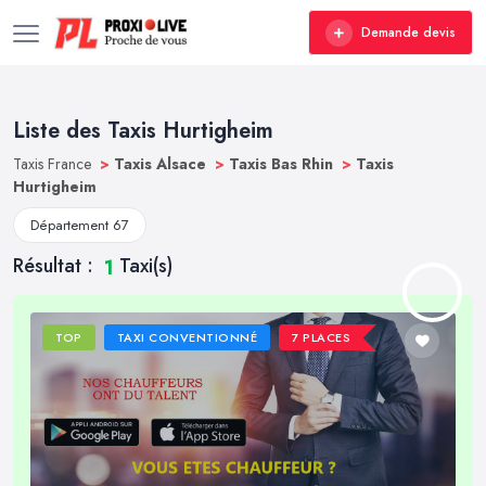
Demande devis
Liste des Taxis Hurtigheim
Taxis France
>
Taxis Alsace
>
Taxis Bas Rhin
>
Taxis
Hurtigheim
Département 67
Résultat :
Taxi(s)
1
TOP
TAXI CONVENTIONNÉ
7 PLACES