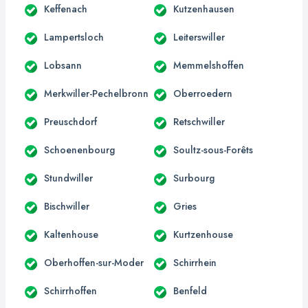
Keffenach
Kutzenhausen
Lampertsloch
Leiterswiller
Lobsann
Memmelshoffen
Merkwiller-Pechelbronn
Oberroedern
Preuschdorf
Retschwiller
Schoenenbourg
Soultz-sous-Forêts
Stundwiller
Surbourg
Bischwiller
Gries
Kaltenhouse
Kurtzenhouse
Oberhoffen-sur-Moder
Schirrhein
Schirrhoffen
Benfeld