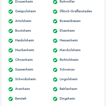
Drusenheim
Rohrwiller
Geispolsheim
Illkirch-Graffenstaden
Artolsheim
Boesenbiesen
Bootzheim
Elsenheim
Heidolsheim
Hessenheim
Mackenheim
Marckolsheim
Ohnenheim
Richtolsheim
Saasenheim
Schoenau
Schwobsheim
Lingolsheim
Avenheim
Behlenheim
Berstett
Dingsheim