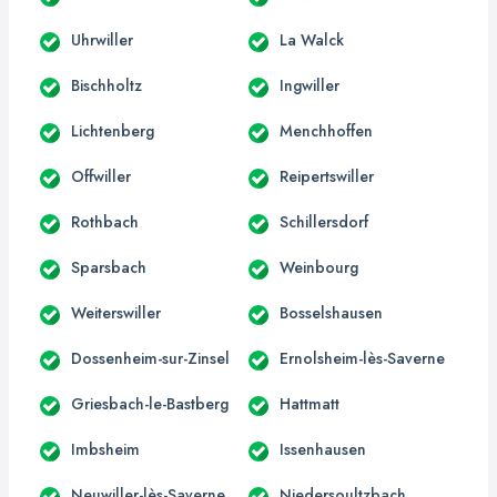
Uhrwiller
La Walck
Bischholtz
Ingwiller
Lichtenberg
Menchhoffen
Offwiller
Reipertswiller
Rothbach
Schillersdorf
Sparsbach
Weinbourg
Weiterswiller
Bosselshausen
Dossenheim-sur-Zinsel
Ernolsheim-lès-Saverne
Griesbach-le-Bastberg
Hattmatt
Imbsheim
Issenhausen
Neuwiller-lès-Saverne
Niedersoultzbach