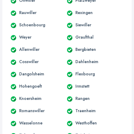
Ottwiller
Pfalzweyer
Rauwiller
Rexingen
Schoenbourg
Siewiller
Weyer
Graufthal
Allenwiller
Bergbieten
Cosswiller
Dahlenheim
Dangolsheim
Flexbourg
Hohengoeft
Irmstett
Knoersheim
Rangen
Romanswiller
Traenheim
Wasselonne
Westhoffen