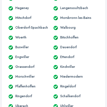
Hegeney
Langensoultzbach
Mitschdorf
Morsbronn-les-Bains
Oberdorf-Spachbach
Walbourg
Woerth
Bitschhoffen
Buswiller
Dauendorf
Engwiller
Ettendorf
Grassendorf
Kindwiller
Morschwiller
Niedermodern
Pfaffenhoffen
Ringeldorf
Ringendorf
Schalkendorf
Uberach
Uhlwiller