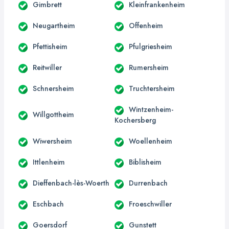
Gimbrett
Kleinfrankenheim
Neugartheim
Offenheim
Pfettisheim
Pfulgriesheim
Reitwiller
Rumersheim
Schnersheim
Truchtersheim
Wintzenheim-
Willgottheim
Kochersberg
Wiwersheim
Woellenheim
Ittlenheim
Biblisheim
Dieffenbach-lès-Woerth
Durrenbach
Eschbach
Froeschwiller
Goersdorf
Gunstett