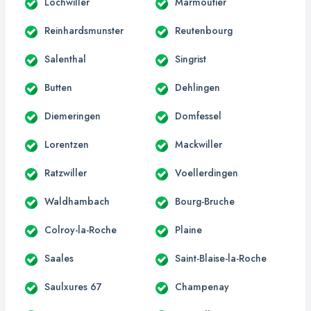
Lochwiller
Marmoutier
Reinhardsmunster
Reutenbourg
Salenthal
Singrist
Butten
Dehlingen
Diemeringen
Domfessel
Lorentzen
Mackwiller
Ratzwiller
Voellerdingen
Waldhambach
Bourg-Bruche
Colroy-la-Roche
Plaine
Saales
Saint-Blaise-la-Roche
Saulxures 67
Champenay