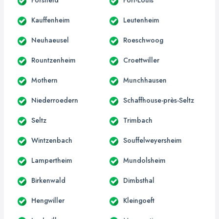
Kauffenheim
Leutenheim
Neuhaeusel
Roeschwoog
Rountzenheim
Croettwiller
Mothern
Munchhausen
Niederroedern
Schaffhouse-près-Seltz
Seltz
Trimbach
Wintzenbach
Souffelweyersheim
Lampertheim
Mundolsheim
Birkenwald
Dimbsthal
Hengwiller
Kleingoeft