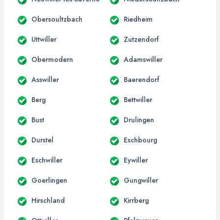
Obersoultzbach
Riedheim
Uttwiller
Zutzendorf
Obermodern
Adamswiller
Asswiller
Baerendorf
Berg
Bettwiller
Bust
Drulingen
Durstel
Eschbourg
Eschwiller
Eywiller
Goerlingen
Gungwiller
Hirschland
Kirrberg