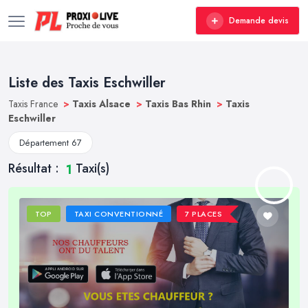
Demande devis
Liste des Taxis Eschwiller
Taxis France
>
Taxis Alsace
>
Taxis Bas Rhin
>
Taxis
Eschwiller
Département 67
Résultat :
Taxi(s)
1
TOP
TAXI CONVENTIONNÉ
7 PLACES