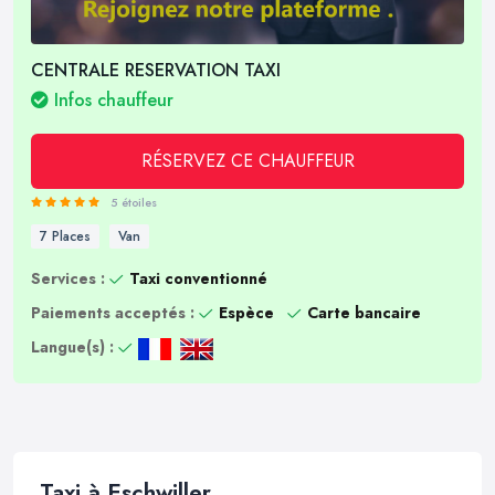
CENTRALE RESERVATION TAXI
Infos chauffeur
RÉSERVEZ CE CHAUFFEUR
5 étoiles
7 Places
Van
Services :
Taxi conventionné
Paiements acceptés :
Espèce
Carte bancaire
Langue(s) :
Taxi à Eschwiller