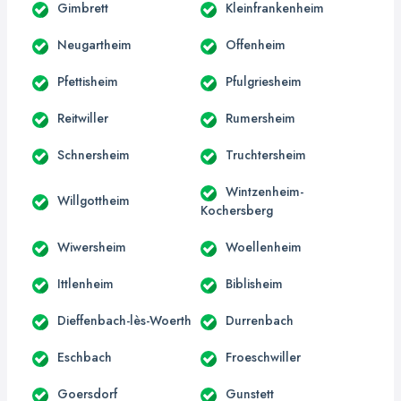
Gimbrett
Kleinfrankenheim
Neugartheim
Offenheim
Pfettisheim
Pfulgriesheim
Reitwiller
Rumersheim
Schnersheim
Truchtersheim
Wintzenheim-
Willgottheim
Kochersberg
Wiwersheim
Woellenheim
Ittlenheim
Biblisheim
Dieffenbach-lès-Woerth
Durrenbach
Eschbach
Froeschwiller
Goersdorf
Gunstett