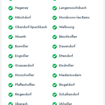
Hegeney
Langensoultzbach
Mitschdorf
Morsbronn-les-Bains
Oberdorf-Spachbach
Walbourg
Woerth
Bitschhoffen
Buswiller
Dauendorf
Engwiller
Ettendorf
Grassendorf
Kindwiller
Morschwiller
Niedermodern
Pfaffenhoffen
Ringeldorf
Ringendorf
Schalkendorf
Uberach
Uhlwiller