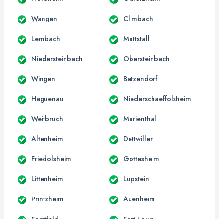
Wangen
Climbach
Lembach
Mattstall
Niedersteinbach
Obersteinbach
Wingen
Batzendorf
Haguenau
Niederschaeffolsheim
Weitbruch
Marienthal
Altenheim
Dettwiller
Friedolsheim
Gottesheim
Littenheim
Lupstein
Printzheim
Auenheim
Forstfeld
Fort-Louis