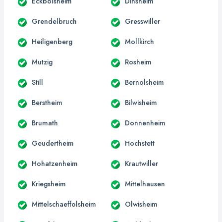
Eckbolsheim
Dinsheim
Grendelbruch
Gresswiller
Heiligenberg
Mollkirch
Mutzig
Rosheim
Still
Bernolsheim
Berstheim
Bilwisheim
Brumath
Donnenheim
Geudertheim
Hochstett
Hohatzenheim
Krautwiller
Kriegsheim
Mittelhausen
Mittelschaeffolsheim
Olwisheim