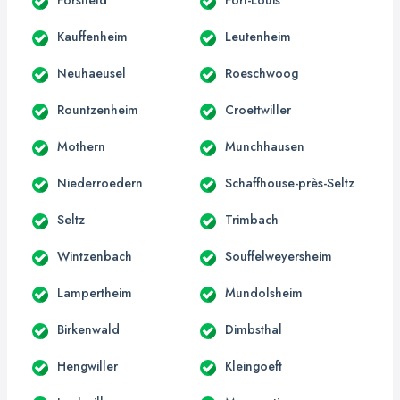
Kauffenheim
Leutenheim
Neuhaeusel
Roeschwoog
Rountzenheim
Croettwiller
Mothern
Munchhausen
Niederroedern
Schaffhouse-près-Seltz
Seltz
Trimbach
Wintzenbach
Souffelweyersheim
Lampertheim
Mundolsheim
Birkenwald
Dimbsthal
Hengwiller
Kleingoeft