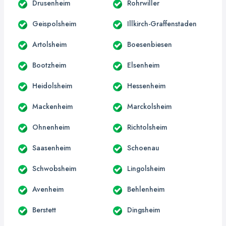
Drusenheim
Rohrwiller
Geispolsheim
Illkirch-Graffenstaden
Artolsheim
Boesenbiesen
Bootzheim
Elsenheim
Heidolsheim
Hessenheim
Mackenheim
Marckolsheim
Ohnenheim
Richtolsheim
Saasenheim
Schoenau
Schwobsheim
Lingolsheim
Avenheim
Behlenheim
Berstett
Dingsheim