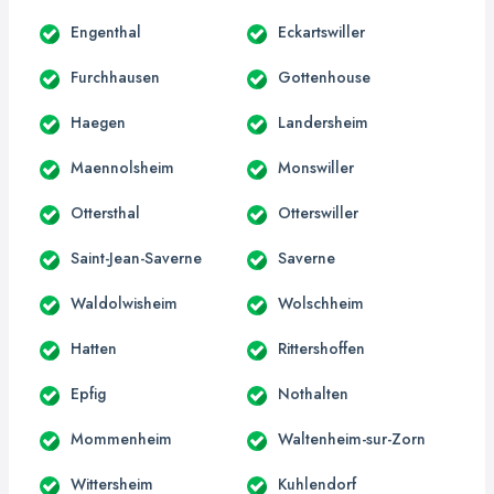
Engenthal
Eckartswiller
Furchhausen
Gottenhouse
Haegen
Landersheim
Maennolsheim
Monswiller
Ottersthal
Otterswiller
Saint-Jean-Saverne
Saverne
Waldolwisheim
Wolschheim
Hatten
Rittershoffen
Epfig
Nothalten
Mommenheim
Waltenheim-sur-Zorn
Wittersheim
Kuhlendorf