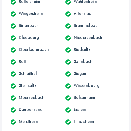
Rottelsheim
Wahlenheim
Wingersheim
Altenstadt
Birlenbach
Bremmelbach
Cleebourg
Niederseebach
Oberlauterbach
Riedseltz
Rott
Salmbach
Schleithal
Siegen
Steinseltz
Wissembourg
Oberseebach
Bolsenheim
Daubensand
Erstein
Gerstheim
Hindisheim