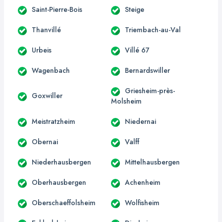
Saint-Pierre-Bois
Steige
Thanvillé
Triembach-au-Val
Urbeis
Villé 67
Wagenbach
Bernardswiller
Griesheim-près-
Goxwiller
Molsheim
Meistratzheim
Niedernai
Obernai
Valff
Niederhausbergen
Mittelhausbergen
Oberhausbergen
Achenheim
Oberschaeffolsheim
Wolfisheim