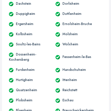
Dachstein
Dorlisheim
Duppigheim
Duttlenheim
Ergersheim
Ernolsheim-Bruche
Kolbsheim
Molsheim
Soultz-les-Bains
Wolxheim
Dossenheim-
Fessenheim-le-Bas
Kochersberg
Furdenheim
Handschuheim
Hurtigheim
Ittenheim
Quatzenheim
Reichstett
Plobsheim
Eschau
Blaesheim
Breuschwickersheim