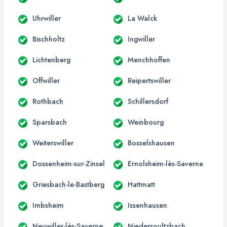
Uhrwiller
La Walck
Bischholtz
Ingwiller
Lichtenberg
Menchhoffen
Offwiller
Reipertswiller
Rothbach
Schillersdorf
Sparsbach
Weinbourg
Weiterswiller
Bosselshausen
Dossenheim-sur-Zinsel
Ernolsheim-lès-Saverne
Griesbach-le-Bastberg
Hattmatt
Imbsheim
Issenhausen
Neuwiller-lès-Saverne
Niedersoultzbach