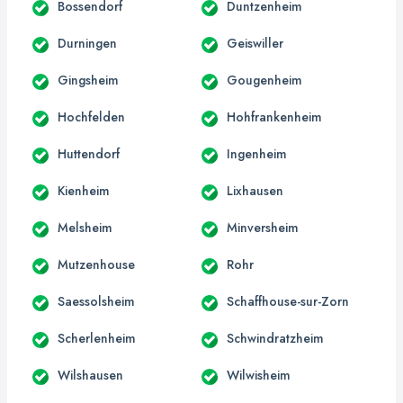
Bossendorf
Duntzenheim
Durningen
Geiswiller
Gingsheim
Gougenheim
Hochfelden
Hohfrankenheim
Huttendorf
Ingenheim
Kienheim
Lixhausen
Melsheim
Minversheim
Mutzenhouse
Rohr
Saessolsheim
Schaffhouse-sur-Zorn
Scherlenheim
Schwindratzheim
Wilshausen
Wilwisheim