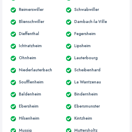
Reimerswiller
Schwabwiller
Blienschwiller
Dambach-la-Ville
Dieffenthal
Fegersheim
Ichtratzheim
Lipsheim
Ohnheim
Lauterbourg
Niederlauterbach
Scheibenhard
Soufflenheim
La Wantzenau
Baldenheim
Bindernheim
Ebersheim
Ebersmunster
Hilsenheim
Kintzheim
Mussig
Muttersholtz