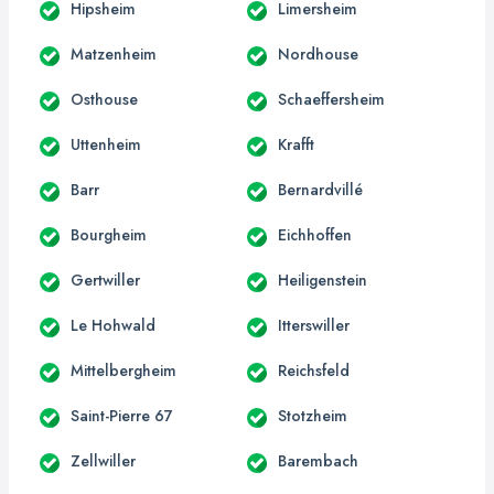
Hipsheim
Limersheim
Matzenheim
Nordhouse
Osthouse
Schaeffersheim
Uttenheim
Krafft
Barr
Bernardvillé
Bourgheim
Eichhoffen
Gertwiller
Heiligenstein
Le Hohwald
Itterswiller
Mittelbergheim
Reichsfeld
Saint-Pierre 67
Stotzheim
Zellwiller
Barembach