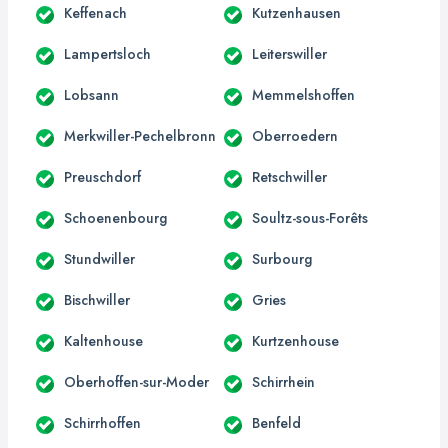
Keffenach
Kutzenhausen
Lampertsloch
Leiterswiller
Lobsann
Memmelshoffen
Merkwiller-Pechelbronn
Oberroedern
Preuschdorf
Retschwiller
Schoenenbourg
Soultz-sous-Forêts
Stundwiller
Surbourg
Bischwiller
Gries
Kaltenhouse
Kurtzenhouse
Oberhoffen-sur-Moder
Schirrhein
Schirrhoffen
Benfeld