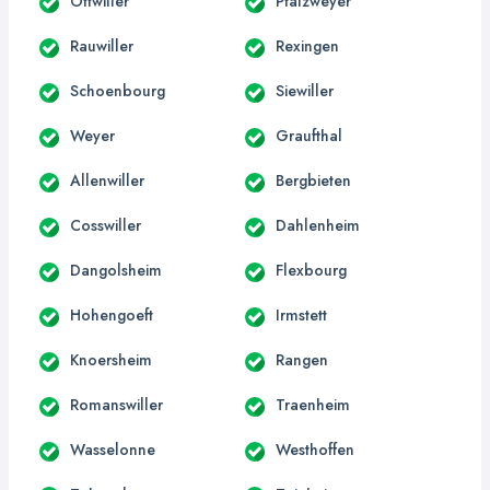
Ottwiller
Pfalzweyer
Rauwiller
Rexingen
Schoenbourg
Siewiller
Weyer
Graufthal
Allenwiller
Bergbieten
Cosswiller
Dahlenheim
Dangolsheim
Flexbourg
Hohengoeft
Irmstett
Knoersheim
Rangen
Romanswiller
Traenheim
Wasselonne
Westhoffen