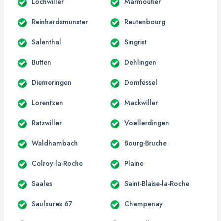
Lochwiller
Marmoutier
Reinhardsmunster
Reutenbourg
Salenthal
Singrist
Butten
Dehlingen
Diemeringen
Domfessel
Lorentzen
Mackwiller
Ratzwiller
Voellerdingen
Waldhambach
Bourg-Bruche
Colroy-la-Roche
Plaine
Saales
Saint-Blaise-la-Roche
Saulxures 67
Champenay