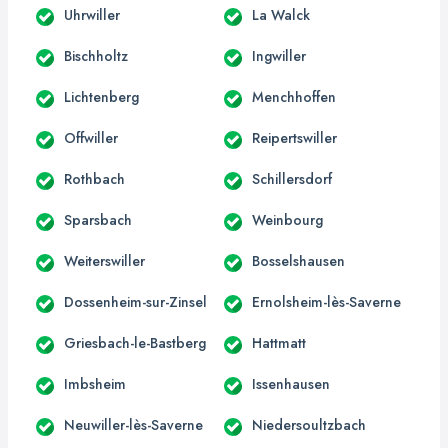
Uhrwiller
La Walck
Bischholtz
Ingwiller
Lichtenberg
Menchhoffen
Offwiller
Reipertswiller
Rothbach
Schillersdorf
Sparsbach
Weinbourg
Weiterswiller
Bosselshausen
Dossenheim-sur-Zinsel
Ernolsheim-lès-Saverne
Griesbach-le-Bastberg
Hattmatt
Imbsheim
Issenhausen
Neuwiller-lès-Saverne
Niedersoultzbach