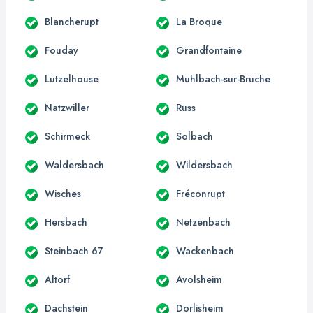
Blancherupt
La Broque
Fouday
Grandfontaine
Lutzelhouse
Muhlbach-sur-Bruche
Natzwiller
Russ
Schirmeck
Solbach
Waldersbach
Wildersbach
Wisches
Fréconrupt
Hersbach
Netzenbach
Steinbach 67
Wackenbach
Altorf
Avolsheim
Dachstein
Dorlisheim