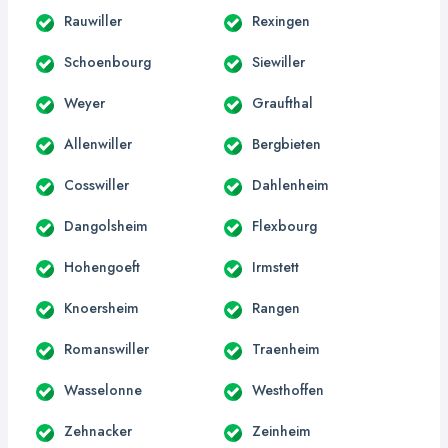
Rauwiller
Rexingen
Schoenbourg
Siewiller
Weyer
Graufthal
Allenwiller
Bergbieten
Cosswiller
Dahlenheim
Dangolsheim
Flexbourg
Hohengoeft
Irmstett
Knoersheim
Rangen
Romanswiller
Traenheim
Wasselonne
Westhoffen
Zehnacker
Zeinheim