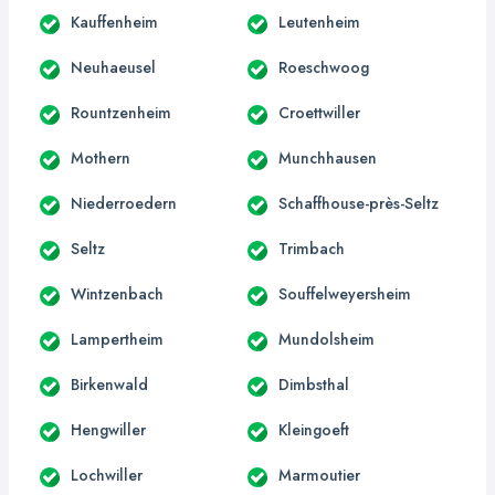
Kauffenheim
Leutenheim
Neuhaeusel
Roeschwoog
Rountzenheim
Croettwiller
Mothern
Munchhausen
Niederroedern
Schaffhouse-près-Seltz
Seltz
Trimbach
Wintzenbach
Souffelweyersheim
Lampertheim
Mundolsheim
Birkenwald
Dimbsthal
Hengwiller
Kleingoeft
Lochwiller
Marmoutier