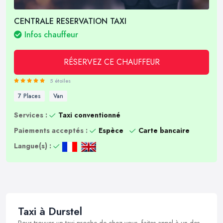
CENTRALE RESERVATION TAXI
Infos chauffeur
RÉSERVEZ CE CHAUFFEUR
5 étoiles
7 Places
Van
Services :
Taxi conventionné
Paiements acceptés :
Espèce
Carte bancaire
Langue(s) :
Taxi à Durstel
Pour trouver un taxi proche de chez vous, faites appel à un des