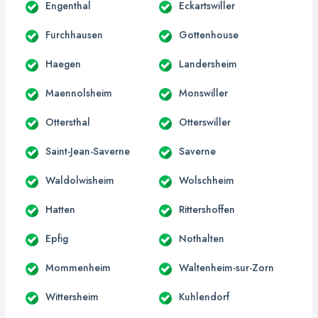
Engenthal
Eckartswiller
Furchhausen
Gottenhouse
Haegen
Landersheim
Maennolsheim
Monswiller
Ottersthal
Otterswiller
Saint-Jean-Saverne
Saverne
Waldolwisheim
Wolschheim
Hatten
Rittershoffen
Epfig
Nothalten
Mommenheim
Waltenheim-sur-Zorn
Wittersheim
Kuhlendorf