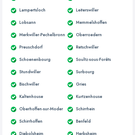
Lampertsloch
Leiterswiller
Lobsann
Memmelshoffen
Merkwiller-Pechelbronn
Oberroedern
Preuschdorf
Retschwiller
Schoenenbourg
Soultz-sous-Forêts
Stundwiller
Surbourg
Bischwiller
Gries
Kaltenhouse
Kurtzenhouse
Oberhoffen-sur-Moder
Schirrhein
Schirrhoffen
Benfeld
Diebolsheim
Herbsheim