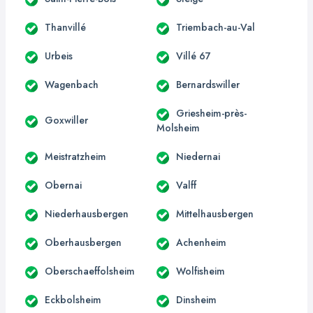
Thanvillé
Triembach-au-Val
Urbeis
Villé 67
Wagenbach
Bernardswiller
Griesheim-près-
Goxwiller
Molsheim
Meistratzheim
Niedernai
Obernai
Valff
Niederhausbergen
Mittelhausbergen
Oberhausbergen
Achenheim
Oberschaeffolsheim
Wolfisheim
Eckbolsheim
Dinsheim