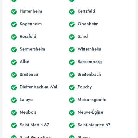
Huttenheim
Kertzfeld
Kogenheim
Obenheim
Rossfeld
Sand
Sermersheim
Witternheim
Albé
Bassemberg
Breitenau
Breitenbach
Dieffenbach-au-Val
Fouchy
Lalaye
Maisonsgoutte
Neubois
Neuve-Église
Saint-Martin 67
Saint-Maurice 67
Saint-Pierre-Bois
Steige