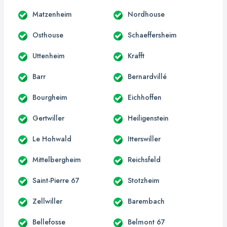
Matzenheim
Nordhouse
Osthouse
Schaeffersheim
Uttenheim
Krafft
Barr
Bernardvillé
Bourgheim
Eichhoffen
Gertwiller
Heiligenstein
Le Hohwald
Itterswiller
Mittelbergheim
Reichsfeld
Saint-Pierre 67
Stotzheim
Zellwiller
Barembach
Bellefosse
Belmont 67