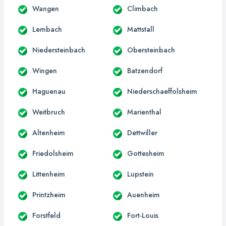
Wangen
Climbach
Lembach
Mattstall
Niedersteinbach
Obersteinbach
Wingen
Batzendorf
Haguenau
Niederschaeffolsheim
Weitbruch
Marienthal
Altenheim
Dettwiller
Friedolsheim
Gottesheim
Littenheim
Lupstein
Printzheim
Auenheim
Forstfeld
Fort-Louis