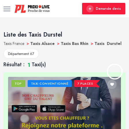
Demande devis
Liste des Taxis Durstel
Taxis France
>
Taxis Alsace
>
Taxis Bas Rhin
>
Taxis Durstel
Département 67
Résultat :
Taxi(s)
1
TOP
TAXI CONVENTIONNÉ
7 PLACES