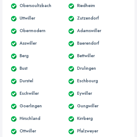
Obersoultzbach
Riedheim
Uttwiller
Zutzendorf
Obermodern
Adamswiller
Asswiller
Baerendorf
Berg
Bettwiller
Bust
Drulingen
Durstel
Eschbourg
Eschwiller
Eywiller
Goerlingen
Gungwiller
Hirschland
Kirrberg
Ottwiller
Pfalzweyer