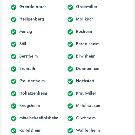
Grendelbruch
Gresswiller
Heiligenberg
Mollkirch
Mutzig
Rosheim
Still
Bernolsheim
Berstheim
Bilwisheim
Brumath
Donnenheim
Geudertheim
Hochstett
Hohatzenheim
Krautwiller
Kriegsheim
Mittelhausen
Mittelschaeffolsheim
Olwisheim
Rottelsheim
Wahlenheim