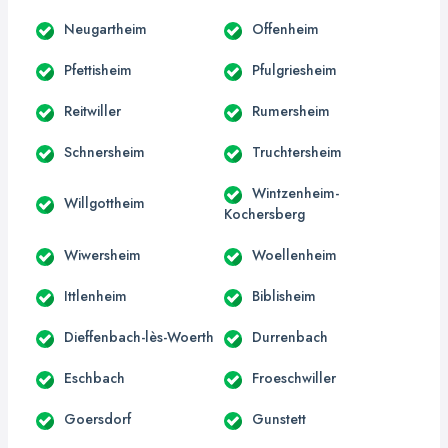
Neugartheim
Offenheim
Pfettisheim
Pfulgriesheim
Reitwiller
Rumersheim
Schnersheim
Truchtersheim
Wintzenheim-
Willgottheim
Kochersberg
Wiwersheim
Woellenheim
Ittlenheim
Biblisheim
Dieffenbach-lès-Woerth
Durrenbach
Eschbach
Froeschwiller
Goersdorf
Gunstett