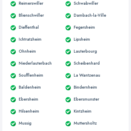
Reimerswiller
Schwabwiller
Blienschwiller
Dambach-la-Ville
Dieffenthal
Fegersheim
Ichtratzheim
Lipsheim
Ohnheim
Lauterbourg
Niederlauterbach
Scheibenhard
Soufflenheim
La Wantzenau
Baldenheim
Bindernheim
Ebersheim
Ebersmunster
Hilsenheim
Kintzheim
Mussig
Muttersholtz