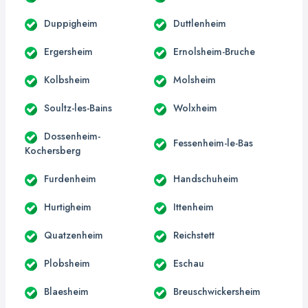
Duppigheim
Duttlenheim
Ergersheim
Ernolsheim-Bruche
Kolbsheim
Molsheim
Soultz-les-Bains
Wolxheim
Dossenheim-
Fessenheim-le-Bas
Kochersberg
Furdenheim
Handschuheim
Hurtigheim
Ittenheim
Quatzenheim
Reichstett
Plobsheim
Eschau
Blaesheim
Breuschwickersheim