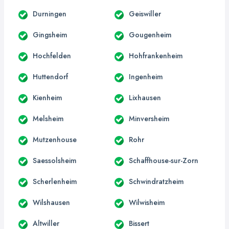
Durningen
Geiswiller
Gingsheim
Gougenheim
Hochfelden
Hohfrankenheim
Huttendorf
Ingenheim
Kienheim
Lixhausen
Melsheim
Minversheim
Mutzenhouse
Rohr
Saessolsheim
Schaffhouse-sur-Zorn
Scherlenheim
Schwindratzheim
Wilshausen
Wilwisheim
Altwiller
Bissert