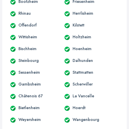
Boofzheim
Friesenheim
Rhinau
Herrlisheim
Offendorf
Kilstett
Wittisheim
Holtzheim
Bischheim
Hoenheim
Steinbourg
Dalhunden
Sessenheim
Stattmatten
Gambsheim
Scherwiller
Châtenois 67
La Vancelle
Bietlenheim
Hoerdt
Weyersheim
Wangenbourg