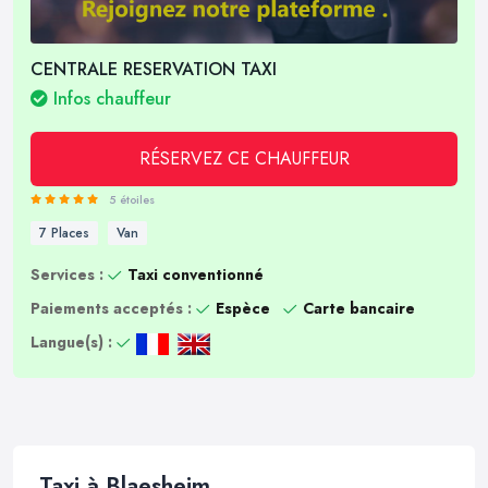
CENTRALE RESERVATION TAXI
Infos chauffeur
RÉSERVEZ CE CHAUFFEUR
5 étoiles
7 Places
Van
Services :
Taxi conventionné
Paiements acceptés :
Espèce
Carte bancaire
Langue(s) :
Taxi à Blaesheim