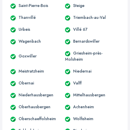
Saint-Pierre-Bois
Steige
Thanvillé
Triembach-au-Val
Urbeis
Villé 67
Wagenbach
Bernardswiller
Griesheim-près-
Goxwiller
Molsheim
Meistratzheim
Niedernai
Obernai
Valff
Niederhausbergen
Mittelhausbergen
Oberhausbergen
Achenheim
Oberschaeffolsheim
Wolfisheim