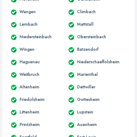
Wangen
Climbach
Lembach
Mattstall
Niedersteinbach
Obersteinbach
Wingen
Batzendorf
Haguenau
Niederschaeffolsheim
Weitbruch
Marienthal
Altenheim
Dettwiller
Friedolsheim
Gottesheim
Littenheim
Lupstein
Printzheim
Auenheim
Forstfeld
Fort-Louis