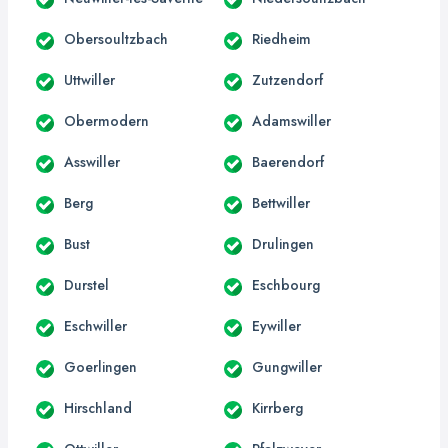
Obersoultzbach
Riedheim
Uttwiller
Zutzendorf
Obermodern
Adamswiller
Asswiller
Baerendorf
Berg
Bettwiller
Bust
Drulingen
Durstel
Eschbourg
Eschwiller
Eywiller
Goerlingen
Gungwiller
Hirschland
Kirrberg