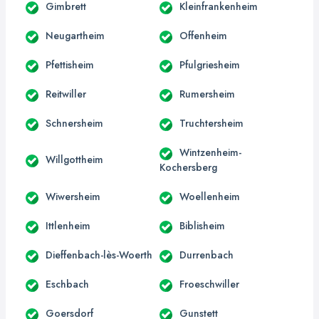
Gimbrett
Kleinfrankenheim
Neugartheim
Offenheim
Pfettisheim
Pfulgriesheim
Reitwiller
Rumersheim
Schnersheim
Truchtersheim
Wintzenheim-
Willgottheim
Kochersberg
Wiwersheim
Woellenheim
Ittlenheim
Biblisheim
Dieffenbach-lès-Woerth
Durrenbach
Eschbach
Froeschwiller
Goersdorf
Gunstett