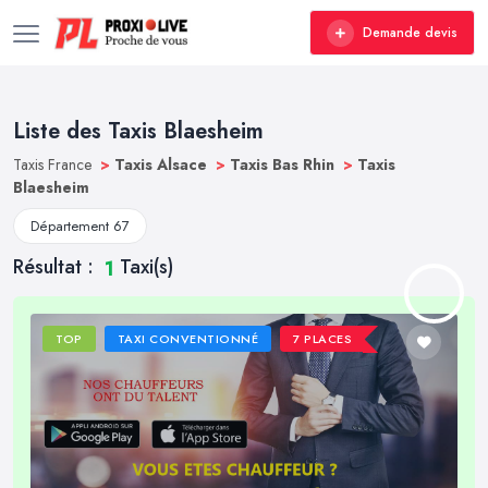
Demande devis
Liste des Taxis Blaesheim
Taxis France
>
Taxis Alsace
>
Taxis Bas Rhin
>
Taxis
Blaesheim
Département 67
Résultat :
Taxi(s)
1
TOP
TAXI CONVENTIONNÉ
7 PLACES