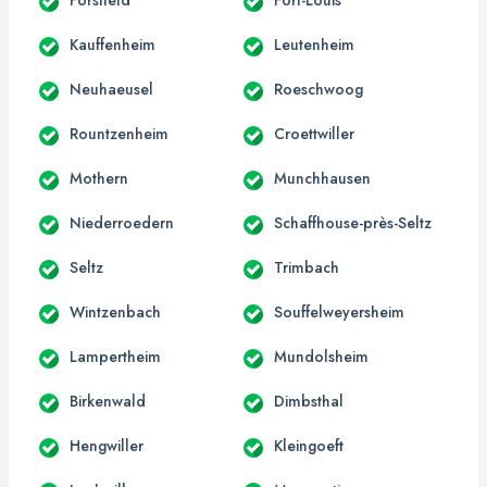
Kauffenheim
Leutenheim
Neuhaeusel
Roeschwoog
Rountzenheim
Croettwiller
Mothern
Munchhausen
Niederroedern
Schaffhouse-près-Seltz
Seltz
Trimbach
Wintzenbach
Souffelweyersheim
Lampertheim
Mundolsheim
Birkenwald
Dimbsthal
Hengwiller
Kleingoeft