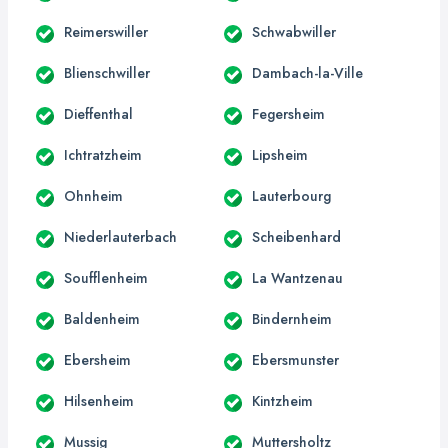
Reimerswiller
Schwabwiller
Blienschwiller
Dambach-la-Ville
Dieffenthal
Fegersheim
Ichtratzheim
Lipsheim
Ohnheim
Lauterbourg
Niederlauterbach
Scheibenhard
Soufflenheim
La Wantzenau
Baldenheim
Bindernheim
Ebersheim
Ebersmunster
Hilsenheim
Kintzheim
Mussig
Muttersholtz