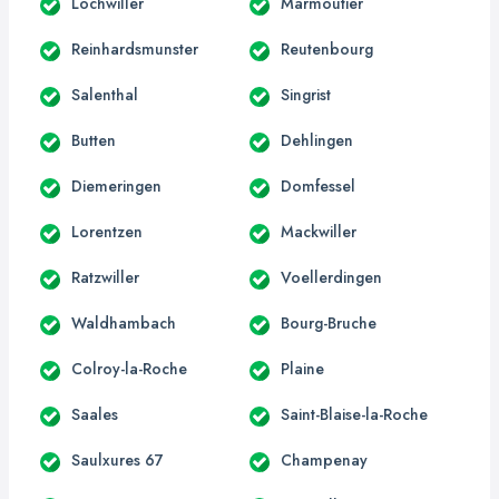
Lochwiller
Marmoutier
Reinhardsmunster
Reutenbourg
Salenthal
Singrist
Butten
Dehlingen
Diemeringen
Domfessel
Lorentzen
Mackwiller
Ratzwiller
Voellerdingen
Waldhambach
Bourg-Bruche
Colroy-la-Roche
Plaine
Saales
Saint-Blaise-la-Roche
Saulxures 67
Champenay