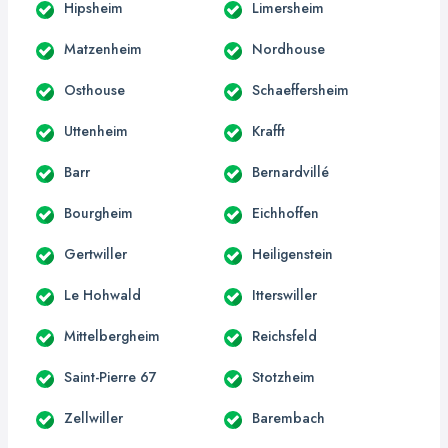
Hipsheim
Limersheim
Matzenheim
Nordhouse
Osthouse
Schaeffersheim
Uttenheim
Krafft
Barr
Bernardvillé
Bourgheim
Eichhoffen
Gertwiller
Heiligenstein
Le Hohwald
Itterswiller
Mittelbergheim
Reichsfeld
Saint-Pierre 67
Stotzheim
Zellwiller
Barembach