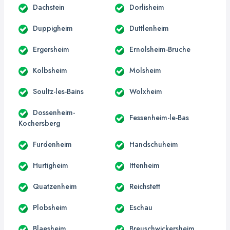
Dachstein
Dorlisheim
Duppigheim
Duttlenheim
Ergersheim
Ernolsheim-Bruche
Kolbsheim
Molsheim
Soultz-les-Bains
Wolxheim
Dossenheim-
Fessenheim-le-Bas
Kochersberg
Furdenheim
Handschuheim
Hurtigheim
Ittenheim
Quatzenheim
Reichstett
Plobsheim
Eschau
Blaesheim
Breuschwickersheim