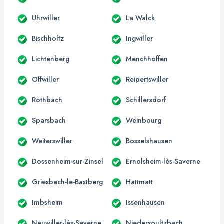
Uhrwiller
La Walck
Bischholtz
Ingwiller
Lichtenberg
Menchhoffen
Offwiller
Reipertswiller
Rothbach
Schillersdorf
Sparsbach
Weinbourg
Weiterswiller
Bosselshausen
Dossenheim-sur-Zinsel
Ernolsheim-lès-Saverne
Griesbach-le-Bastberg
Hattmatt
Imbsheim
Issenhausen
Neuwiller-lès-Saverne
Niedersoultzbach