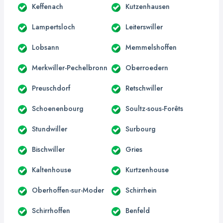
Keffenach
Kutzenhausen
Lampertsloch
Leiterswiller
Lobsann
Memmelshoffen
Merkwiller-Pechelbronn
Oberroedern
Preuschdorf
Retschwiller
Schoenenbourg
Soultz-sous-Forêts
Stundwiller
Surbourg
Bischwiller
Gries
Kaltenhouse
Kurtzenhouse
Oberhoffen-sur-Moder
Schirrhein
Schirrhoffen
Benfeld