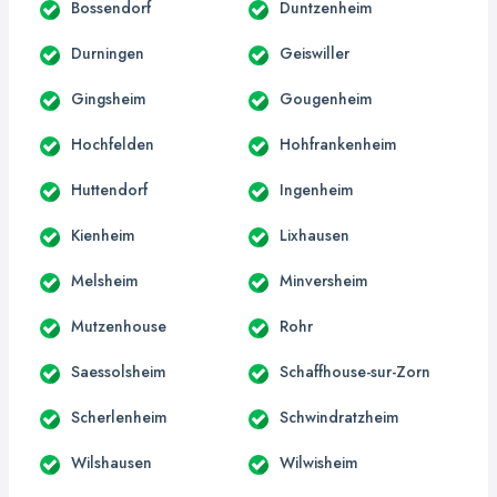
Bossendorf
Duntzenheim
Durningen
Geiswiller
Gingsheim
Gougenheim
Hochfelden
Hohfrankenheim
Huttendorf
Ingenheim
Kienheim
Lixhausen
Melsheim
Minversheim
Mutzenhouse
Rohr
Saessolsheim
Schaffhouse-sur-Zorn
Scherlenheim
Schwindratzheim
Wilshausen
Wilwisheim