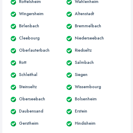
Rottelsheim
Wahlenheim
Wingersheim
Altenstadt
Birlenbach
Bremmelbach
Cleebourg
Niederseebach
Oberlauterbach
Riedseltz
Rott
Salmbach
Schleithal
Siegen
Steinseltz
Wissembourg
Oberseebach
Bolsenheim
Daubensand
Erstein
Gerstheim
Hindisheim