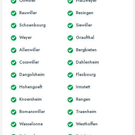
Ottwiller
Pfalzweyer
Rauwiller
Rexingen
Schoenbourg
Siewiller
Weyer
Graufthal
Allenwiller
Bergbieten
Cosswiller
Dahlenheim
Dangolsheim
Flexbourg
Hohengoeft
Irmstett
Knoersheim
Rangen
Romanswiller
Traenheim
Wasselonne
Westhoffen