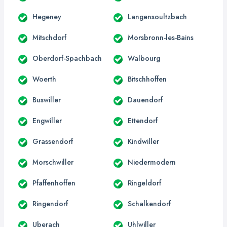
Hegeney
Langensoultzbach
Mitschdorf
Morsbronn-les-Bains
Oberdorf-Spachbach
Walbourg
Woerth
Bitschhoffen
Buswiller
Dauendorf
Engwiller
Ettendorf
Grassendorf
Kindwiller
Morschwiller
Niedermodern
Pfaffenhoffen
Ringeldorf
Ringendorf
Schalkendorf
Uberach
Uhlwiller