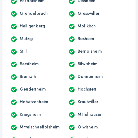
Eckbolsheim
Dinsheim
Grendelbruch
Gresswiller
Heiligenberg
Mollkirch
Mutzig
Rosheim
Still
Bernolsheim
Berstheim
Bilwisheim
Brumath
Donnenheim
Geudertheim
Hochstett
Hohatzenheim
Krautwiller
Kriegsheim
Mittelhausen
Mittelschaeffolsheim
Olwisheim