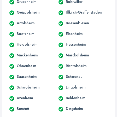
Drusenheim
Rohrwiller
Geispolsheim
Illkirch-Graffenstaden
Artolsheim
Boesenbiesen
Bootzheim
Elsenheim
Heidolsheim
Hessenheim
Mackenheim
Marckolsheim
Ohnenheim
Richtolsheim
Saasenheim
Schoenau
Schwobsheim
Lingolsheim
Avenheim
Behlenheim
Berstett
Dingsheim