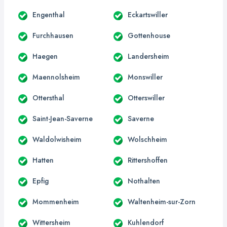
Engenthal
Eckartswiller
Furchhausen
Gottenhouse
Haegen
Landersheim
Maennolsheim
Monswiller
Ottersthal
Otterswiller
Saint-Jean-Saverne
Saverne
Waldolwisheim
Wolschheim
Hatten
Rittershoffen
Epfig
Nothalten
Mommenheim
Waltenheim-sur-Zorn
Wittersheim
Kuhlendorf