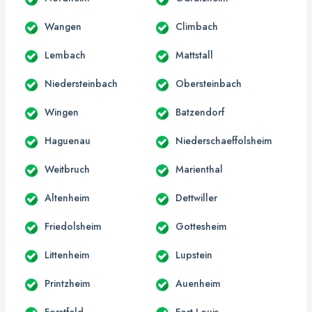
Wangen
Climbach
Lembach
Mattstall
Niedersteinbach
Obersteinbach
Wingen
Batzendorf
Haguenau
Niederschaeffolsheim
Weitbruch
Marienthal
Altenheim
Dettwiller
Friedolsheim
Gottesheim
Littenheim
Lupstein
Printzheim
Auenheim
Forstfeld
Fort-Louis