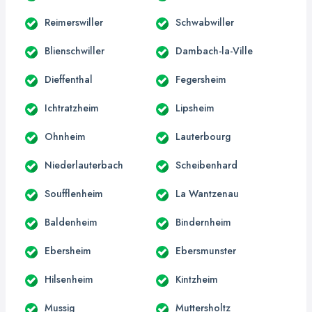
Reimerswiller
Schwabwiller
Blienschwiller
Dambach-la-Ville
Dieffenthal
Fegersheim
Ichtratzheim
Lipsheim
Ohnheim
Lauterbourg
Niederlauterbach
Scheibenhard
Soufflenheim
La Wantzenau
Baldenheim
Bindernheim
Ebersheim
Ebersmunster
Hilsenheim
Kintzheim
Mussig
Muttersholtz