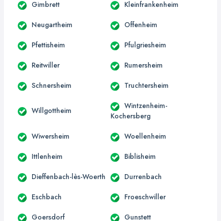
Gimbrett
Kleinfrankenheim
Neugartheim
Offenheim
Pfettisheim
Pfulgriesheim
Reitwiller
Rumersheim
Schnersheim
Truchtersheim
Wintzenheim-
Willgottheim
Kochersberg
Wiwersheim
Woellenheim
Ittlenheim
Biblisheim
Dieffenbach-lès-Woerth
Durrenbach
Eschbach
Froeschwiller
Goersdorf
Gunstett