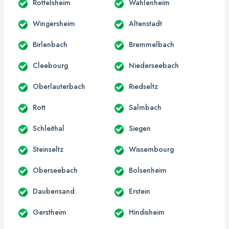
Rottelsheim
Wahlenheim
Wingersheim
Altenstadt
Birlenbach
Bremmelbach
Cleebourg
Niederseebach
Oberlauterbach
Riedseltz
Rott
Salmbach
Schleithal
Siegen
Steinseltz
Wissembourg
Oberseebach
Bolsenheim
Daubensand
Erstein
Gerstheim
Hindisheim