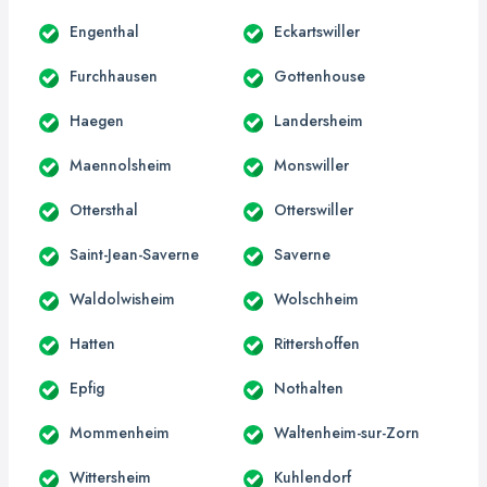
Engenthal
Eckartswiller
Furchhausen
Gottenhouse
Haegen
Landersheim
Maennolsheim
Monswiller
Ottersthal
Otterswiller
Saint-Jean-Saverne
Saverne
Waldolwisheim
Wolschheim
Hatten
Rittershoffen
Epfig
Nothalten
Mommenheim
Waltenheim-sur-Zorn
Wittersheim
Kuhlendorf