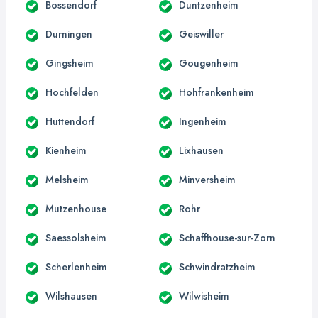
Bossendorf
Duntzenheim
Durningen
Geiswiller
Gingsheim
Gougenheim
Hochfelden
Hohfrankenheim
Huttendorf
Ingenheim
Kienheim
Lixhausen
Melsheim
Minversheim
Mutzenhouse
Rohr
Saessolsheim
Schaffhouse-sur-Zorn
Scherlenheim
Schwindratzheim
Wilshausen
Wilwisheim