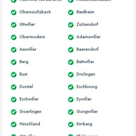
Obersoultzbach
Riedheim
Uttwiller
Zutzendorf
Obermodern
Adamswiller
Asswiller
Baerendorf
Berg
Bettwiller
Bust
Drulingen
Durstel
Eschbourg
Eschwiller
Eywiller
Goerlingen
Gungwiller
Hirschland
Kirrberg