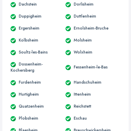
Dachstein
Dorlisheim
Duppigheim
Duttlenheim
Ergersheim
Ernolsheim-Bruche
Kolbsheim
Molsheim
Soultz-les-Bains
Wolxheim
Dossenheim-
Fessenheim-le-Bas
Kochersberg
Furdenheim
Handschuheim
Hurtigheim
Ittenheim
Quatzenheim
Reichstett
Plobsheim
Eschau
Blaesheim
Breuschwickersheim