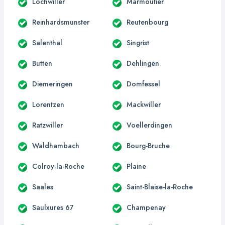
Lochwiller
Marmoutier
Reinhardsmunster
Reutenbourg
Salenthal
Singrist
Butten
Dehlingen
Diemeringen
Domfessel
Lorentzen
Mackwiller
Ratzwiller
Voellerdingen
Waldhambach
Bourg-Bruche
Colroy-la-Roche
Plaine
Saales
Saint-Blaise-la-Roche
Saulxures 67
Champenay