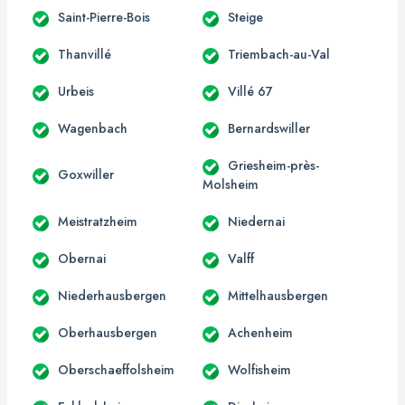
Saint-Pierre-Bois
Steige
Thanvillé
Triembach-au-Val
Urbeis
Villé 67
Wagenbach
Bernardswiller
Griesheim-près-
Goxwiller
Molsheim
Meistratzheim
Niedernai
Obernai
Valff
Niederhausbergen
Mittelhausbergen
Oberhausbergen
Achenheim
Oberschaeffolsheim
Wolfisheim