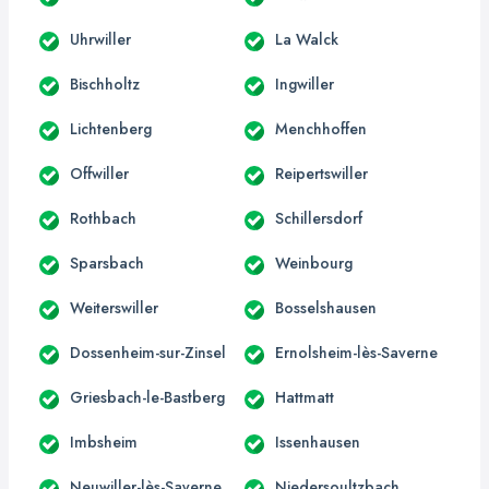
Uhrwiller
La Walck
Bischholtz
Ingwiller
Lichtenberg
Menchhoffen
Offwiller
Reipertswiller
Rothbach
Schillersdorf
Sparsbach
Weinbourg
Weiterswiller
Bosselshausen
Dossenheim-sur-Zinsel
Ernolsheim-lès-Saverne
Griesbach-le-Bastberg
Hattmatt
Imbsheim
Issenhausen
Neuwiller-lès-Saverne
Niedersoultzbach