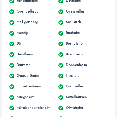
Eckbolsheim
Dinsheim
Grendelbruch
Gresswiller
Heiligenberg
Mollkirch
Mutzig
Rosheim
Still
Bernolsheim
Berstheim
Bilwisheim
Brumath
Donnenheim
Geudertheim
Hochstett
Hohatzenheim
Krautwiller
Kriegsheim
Mittelhausen
Mittelschaeffolsheim
Olwisheim