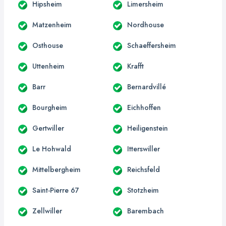
Hipsheim
Limersheim
Matzenheim
Nordhouse
Osthouse
Schaeffersheim
Uttenheim
Krafft
Barr
Bernardvillé
Bourgheim
Eichhoffen
Gertwiller
Heiligenstein
Le Hohwald
Itterswiller
Mittelbergheim
Reichsfeld
Saint-Pierre 67
Stotzheim
Zellwiller
Barembach