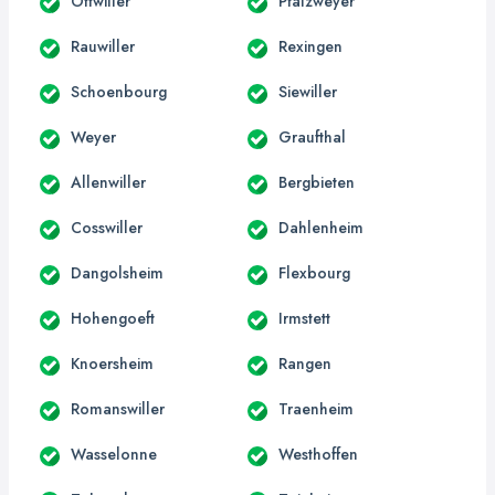
Ottwiller
Pfalzweyer
Rauwiller
Rexingen
Schoenbourg
Siewiller
Weyer
Graufthal
Allenwiller
Bergbieten
Cosswiller
Dahlenheim
Dangolsheim
Flexbourg
Hohengoeft
Irmstett
Knoersheim
Rangen
Romanswiller
Traenheim
Wasselonne
Westhoffen