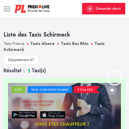
Demande devis
Liste des Taxis Schirmeck
Taxis France
>
Taxis Alsace
>
Taxis Bas Rhin
>
Taxis
Schirmeck
Département 67
Résultat :
Taxi(s)
1
TOP
TAXI CONVENTIONNÉ
7 PLACES