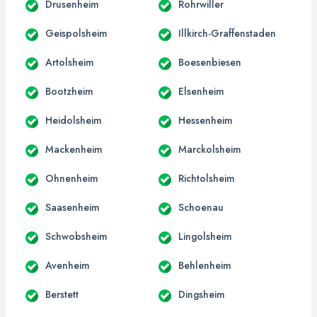
Drusenheim
Rohrwiller
Geispolsheim
Illkirch-Graffenstaden
Artolsheim
Boesenbiesen
Bootzheim
Elsenheim
Heidolsheim
Hessenheim
Mackenheim
Marckolsheim
Ohnenheim
Richtolsheim
Saasenheim
Schoenau
Schwobsheim
Lingolsheim
Avenheim
Behlenheim
Berstett
Dingsheim