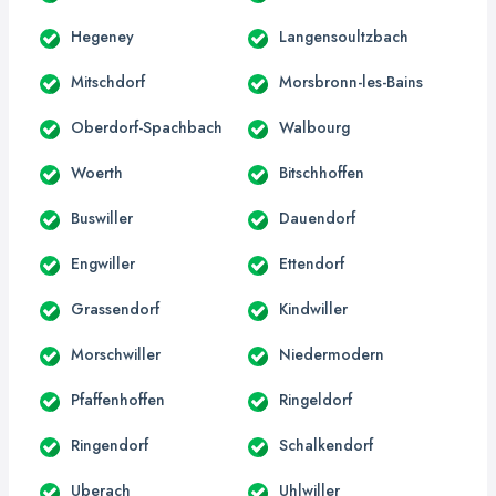
Hegeney
Langensoultzbach
Mitschdorf
Morsbronn-les-Bains
Oberdorf-Spachbach
Walbourg
Woerth
Bitschhoffen
Buswiller
Dauendorf
Engwiller
Ettendorf
Grassendorf
Kindwiller
Morschwiller
Niedermodern
Pfaffenhoffen
Ringeldorf
Ringendorf
Schalkendorf
Uberach
Uhlwiller