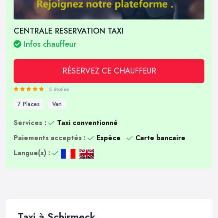
CENTRALE RESERVATION TAXI
Infos chauffeur
RÉSERVEZ CE CHAUFFEUR
5 étoiles
7 Places
Van
Services :
Taxi conventionné
Paiements acceptés :
Espèce
Carte bancaire
Langue(s) :
Taxi à Schirmeck