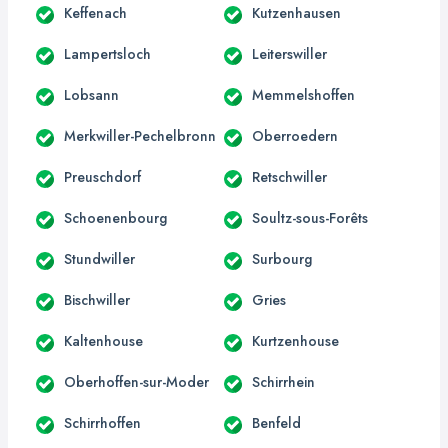
Keffenach
Kutzenhausen
Lampertsloch
Leiterswiller
Lobsann
Memmelshoffen
Merkwiller-Pechelbronn
Oberroedern
Preuschdorf
Retschwiller
Schoenenbourg
Soultz-sous-Forêts
Stundwiller
Surbourg
Bischwiller
Gries
Kaltenhouse
Kurtzenhouse
Oberhoffen-sur-Moder
Schirrhein
Schirrhoffen
Benfeld