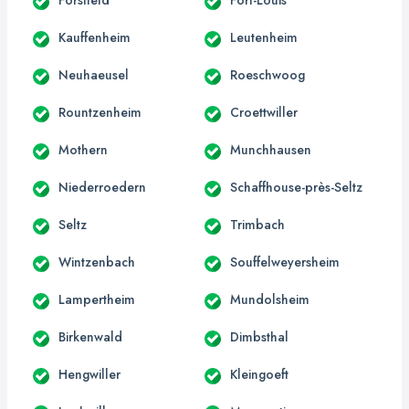
Kauffenheim
Leutenheim
Neuhaeusel
Roeschwoog
Rountzenheim
Croettwiller
Mothern
Munchhausen
Niederroedern
Schaffhouse-près-Seltz
Seltz
Trimbach
Wintzenbach
Souffelweyersheim
Lampertheim
Mundolsheim
Birkenwald
Dimbsthal
Hengwiller
Kleingoeft