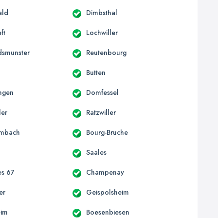
ald
Dimbsthal
ft
Lochwiller
dsmunster
Reutenbourg
Butten
ngen
Domfessel
ler
Ratzwiller
mbach
Bourg-Bruche
Saales
es 67
Champenay
er
Geispolsheim
eim
Boesenbiesen