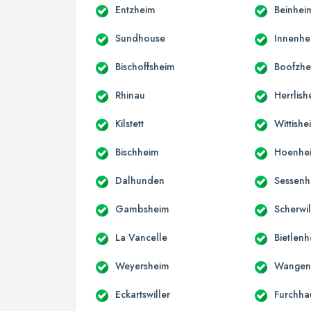
Entzheim
Beinhei
Sundhouse
Innenhe
Bischoffsheim
Boofzh
Rhinau
Herrlish
Kilstett
Wittishe
Bischheim
Hoenhe
Dalhunden
Sessenh
Gambsheim
Scherwil
La Vancelle
Bietlen
Weyersheim
Wangen
Eckartswiller
Furchha