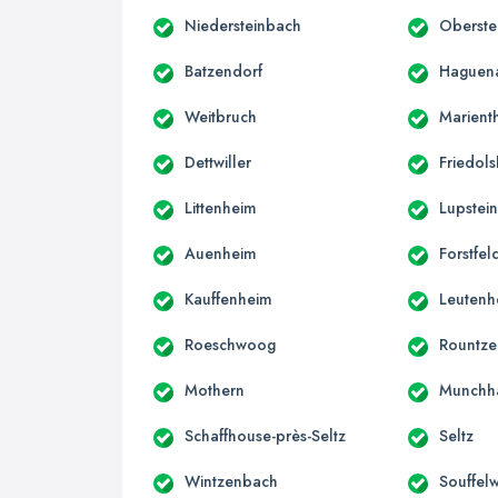
Niedersteinbach
Oberste
Batzendorf
Haguen
Weitbruch
Marient
Dettwiller
Friedol
Littenheim
Lupstei
Auenheim
Forstfel
Kauffenheim
Leutenh
Roeschwoog
Rountz
Mothern
Munchh
Schaffhouse-près-Seltz
Seltz
Wintzenbach
Souffel