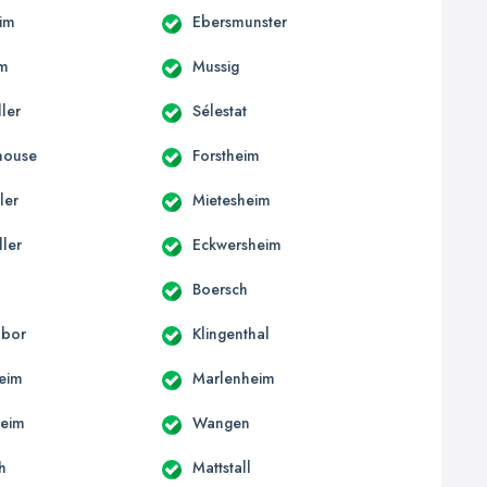
im
Ebersmunster
im
Mussig
ler
Sélestat
house
Forstheim
ler
Mietesheim
ller
Eckwersheim
d
Boersch
abor
Klingenthal
heim
Marlenheim
heim
Wangen
h
Mattstall