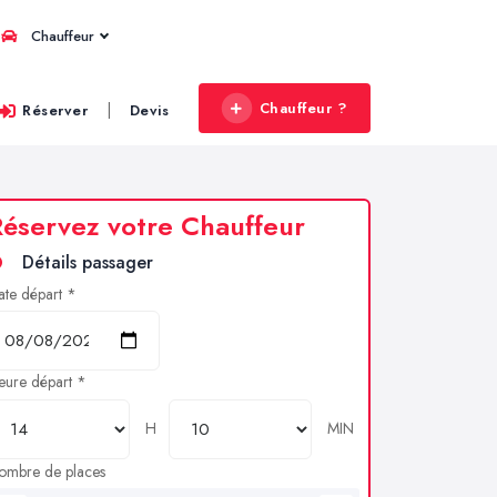
Chauffeur
Chauffeur ?
|
Réserver
Devis
éservez votre Chauffeur
Détails passager
ate départ *
eure départ *
H
MIN
ombre de places