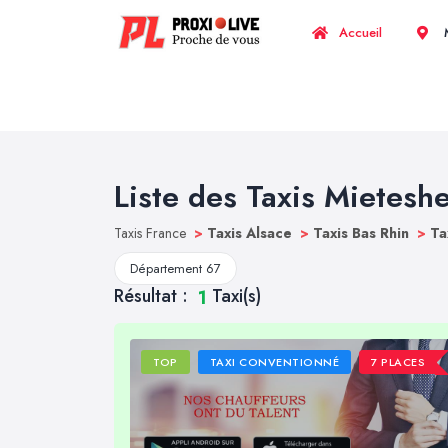
Accueil
M
Liste des Taxis Mietesh
Taxis France
>
Taxis Alsace
>
Taxis Bas Rhin
>
Ta
Département 67
Résultat :
Taxi(s)
1
TOP
TAXI CONVENTIONNÉ
7 PLACES