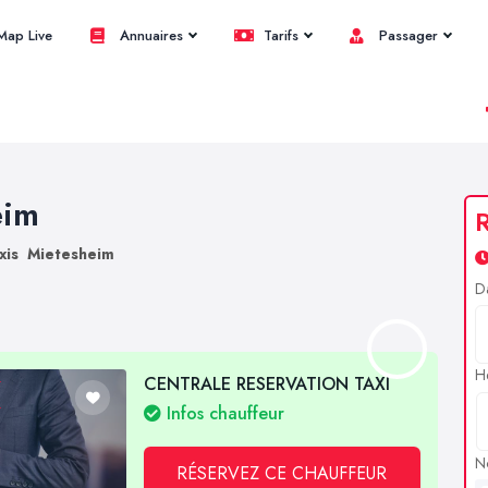
ap Live
Annuaires
Tarifs
Passager
eim
R
xis Mietesheim
D
H
CENTRALE RESERVATION TAXI
Infos chauffeur
N
RÉSERVEZ CE CHAUFFEUR