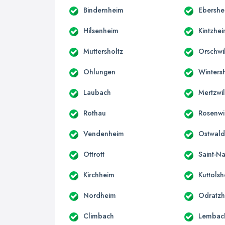
Bindernheim
Ebershe
Hilsenheim
Kintzhe
Muttersholtz
Orschwil
Ohlungen
Winters
Laubach
Mertzwil
Rothau
Rosenwi
Vendenheim
Ostwal
Ottrott
Saint-N
Kirchheim
Kuttols
Nordheim
Odratz
Climbach
Lembac