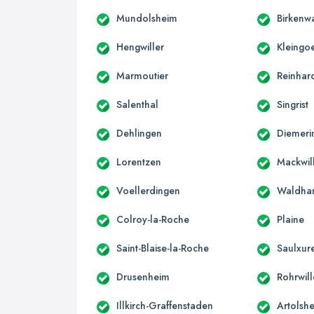
Mundolsheim
Birkenw
Hengwiller
Kleingoe
Marmoutier
Reinhar
Salenthal
Singrist
Dehlingen
Diemeri
Lorentzen
Mackwil
Voellerdingen
Waldha
Colroy-la-Roche
Plaine
Saint-Blaise-la-Roche
Saulxur
Drusenheim
Rohrwill
Illkirch-Graffenstaden
Artolsh