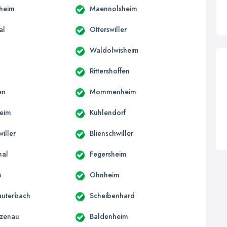
heim
Maennolsheim
al
Otterswiller
Waldolwisheim
Rittershoffen
en
Mommenheim
heim
Kuhlendorf
iller
Blienschwiller
hal
Fegersheim
m
Ohnheim
auterbach
Scheibenhard
tzenau
Baldenheim