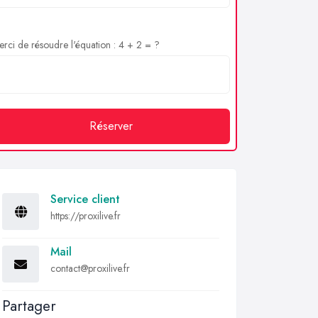
rci de résoudre l'équation : 4 + 2 = ?
Réserver
Service client
https://proxilive.fr
Mail
contact@proxilive.fr
Partager