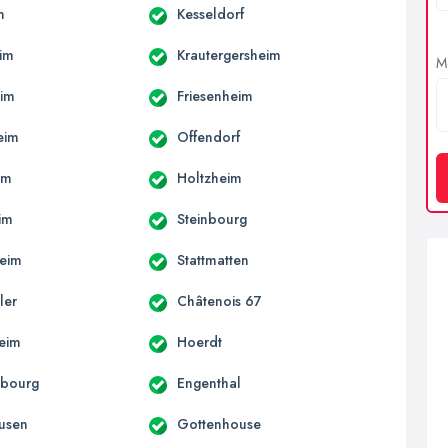
m
Kesseldorf
im
Krautergersheim
Me
eim
Friesenheim
eim
Offendorf
im
Holtzheim
im
Steinbourg
eim
Stattmatten
ler
Châtenois 67
heim
Hoerdt
bourg
Engenthal
usen
Gottenhouse