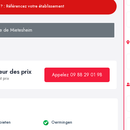
? : Référencez votre établissement
e de Mietesheim
ur des prix
Appelez 09 88 29 01 98
t prix
ieten
Oermingen