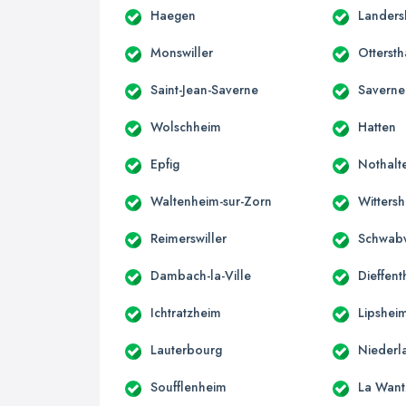
Haegen
Landers
Monswiller
Ottersth
Saint-Jean-Saverne
Saverne
Wolschheim
Hatten
Epfig
Nothalt
Waltenheim-sur-Zorn
Witters
Reimerswiller
Schwabw
Dambach-la-Ville
Dieffent
Ichtratzheim
Lipshei
Lauterbourg
Niederl
Soufflenheim
La Wan