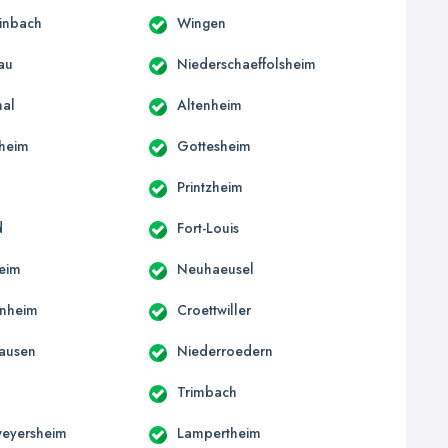
inbach
Wingen
au
Niederschaeffolsheim
hal
Altenheim
sheim
Gottesheim
n
Printzheim
d
Fort-Louis
eim
Neuhaeusel
enheim
Croettwiller
ausen
Niederroedern
Trimbach
weyersheim
Lampertheim