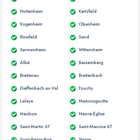
Huttenheim
Kertzfeld
Kogenheim
Obenheim
Rossfeld
Sand
Sermersheim
Witternheim
Albé
Bassemberg
Breitenau
Breitenbach
Dieffenbach-au-Val
Fouchy
Lalaye
Maisonsgoutte
Neubois
Neuve-Église
Saint-Martin 67
Saint-Maurice 67
Saint-Pierre-Bois
Steige