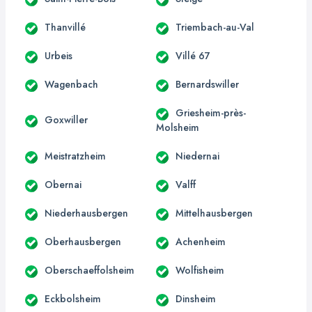
Thanvillé
Triembach-au-Val
Urbeis
Villé 67
Wagenbach
Bernardswiller
Griesheim-près-
Goxwiller
Molsheim
Meistratzheim
Niedernai
Obernai
Valff
Niederhausbergen
Mittelhausbergen
Oberhausbergen
Achenheim
Oberschaeffolsheim
Wolfisheim
Eckbolsheim
Dinsheim