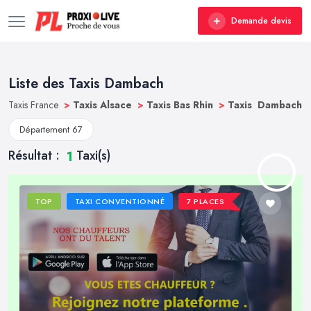
Demande devis
Liste des Taxis Dambach
Taxis France
>
Taxis Alsace
>
Taxis Bas Rhin
>
Taxis Dambach
Département 67
Résultat :
Taxi(s)
1
TOP
TAXI CONVENTIONNÉ
7 PLACES