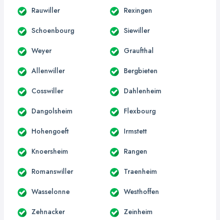
Rauwiller
Rexingen
Schoenbourg
Siewiller
Weyer
Graufthal
Allenwiller
Bergbieten
Cosswiller
Dahlenheim
Dangolsheim
Flexbourg
Hohengoeft
Irmstett
Knoersheim
Rangen
Romanswiller
Traenheim
Wasselonne
Westhoffen
Zehnacker
Zeinheim