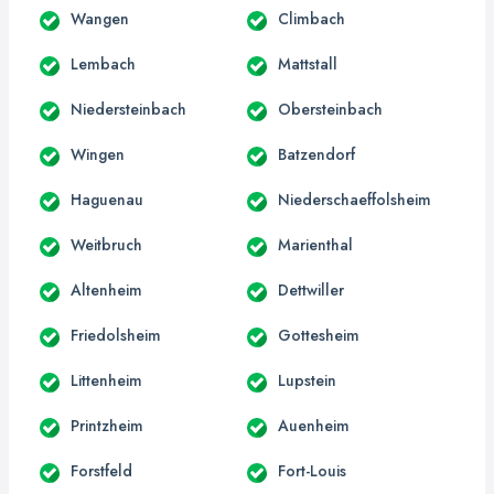
Wangen
Climbach
Lembach
Mattstall
Niedersteinbach
Obersteinbach
Wingen
Batzendorf
Haguenau
Niederschaeffolsheim
Weitbruch
Marienthal
Altenheim
Dettwiller
Friedolsheim
Gottesheim
Littenheim
Lupstein
Printzheim
Auenheim
Forstfeld
Fort-Louis