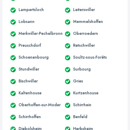
Lampertsloch
Leiterswiller
Lobsann
Memmelshoffen
Merkwiller-Pechelbronn
Oberroedern
Preuschdorf
Retschwiller
Schoenenbourg
Soultz-sous-Forêts
Stundwiller
Surbourg
Bischwiller
Gries
Kaltenhouse
Kurtzenhouse
Oberhoffen-sur-Moder
Schirrhein
Schirrhoffen
Benfeld
Diebolsheim
Herbsheim