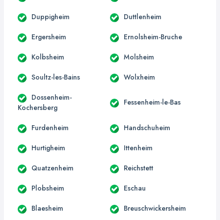
Duppigheim
Duttlenheim
Ergersheim
Ernolsheim-Bruche
Kolbsheim
Molsheim
Soultz-les-Bains
Wolxheim
Dossenheim-
Fessenheim-le-Bas
Kochersberg
Furdenheim
Handschuheim
Hurtigheim
Ittenheim
Quatzenheim
Reichstett
Plobsheim
Eschau
Blaesheim
Breuschwickersheim