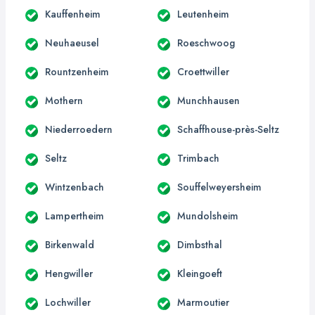
Kauffenheim
Leutenheim
Neuhaeusel
Roeschwoog
Rountzenheim
Croettwiller
Mothern
Munchhausen
Niederroedern
Schaffhouse-près-Seltz
Seltz
Trimbach
Wintzenbach
Souffelweyersheim
Lampertheim
Mundolsheim
Birkenwald
Dimbsthal
Hengwiller
Kleingoeft
Lochwiller
Marmoutier