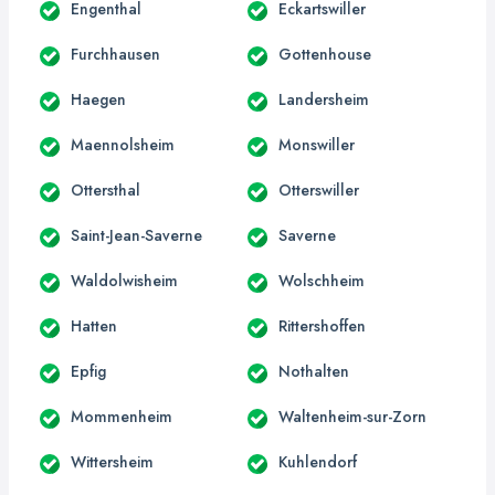
Engenthal
Eckartswiller
Furchhausen
Gottenhouse
Haegen
Landersheim
Maennolsheim
Monswiller
Ottersthal
Otterswiller
Saint-Jean-Saverne
Saverne
Waldolwisheim
Wolschheim
Hatten
Rittershoffen
Epfig
Nothalten
Mommenheim
Waltenheim-sur-Zorn
Wittersheim
Kuhlendorf