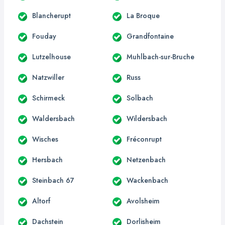
Blancherupt
La Broque
Fouday
Grandfontaine
Lutzelhouse
Muhlbach-sur-Bruche
Natzwiller
Russ
Schirmeck
Solbach
Waldersbach
Wildersbach
Wisches
Fréconrupt
Hersbach
Netzenbach
Steinbach 67
Wackenbach
Altorf
Avolsheim
Dachstein
Dorlisheim