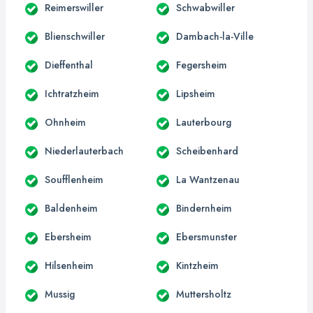
Reimerswiller
Schwabwiller
Blienschwiller
Dambach-la-Ville
Dieffenthal
Fegersheim
Ichtratzheim
Lipsheim
Ohnheim
Lauterbourg
Niederlauterbach
Scheibenhard
Soufflenheim
La Wantzenau
Baldenheim
Bindernheim
Ebersheim
Ebersmunster
Hilsenheim
Kintzheim
Mussig
Muttersholtz