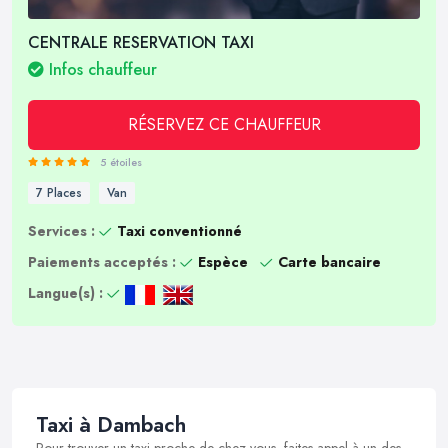
CENTRALE RESERVATION TAXI
Infos chauffeur
RÉSERVEZ CE CHAUFFEUR
5 étoiles
7 Places
Van
Services :
Taxi conventionné
Paiements acceptés :
Espèce
Carte bancaire
Langue(s) :
Taxi à Dambach
Pour trouver un taxi proche de chez vous, faites appel à un des