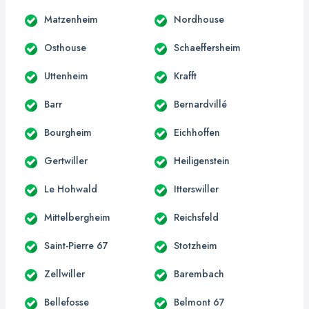
Matzenheim
Nordhouse
Osthouse
Schaeffersheim
Uttenheim
Krafft
Barr
Bernardvillé
Bourgheim
Eichhoffen
Gertwiller
Heiligenstein
Le Hohwald
Itterswiller
Mittelbergheim
Reichsfeld
Saint-Pierre 67
Stotzheim
Zellwiller
Barembach
Bellefosse
Belmont 67