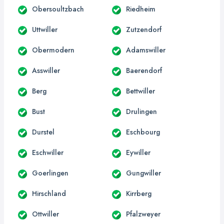
Obersoultzbach
Riedheim
Uttwiller
Zutzendorf
Obermodern
Adamswiller
Asswiller
Baerendorf
Berg
Bettwiller
Bust
Drulingen
Durstel
Eschbourg
Eschwiller
Eywiller
Goerlingen
Gungwiller
Hirschland
Kirrberg
Ottwiller
Pfalzweyer