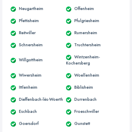
Neugartheim
Offenheim
Pfettisheim
Pfulgriesheim
Reitwiller
Rumersheim
Schnersheim
Truchtersheim
Wintzenheim-
Willgottheim
Kochersberg
Wiwersheim
Woellenheim
Ittlenheim
Biblisheim
Dieffenbach-lès-Woerth
Durrenbach
Eschbach
Froeschwiller
Goersdorf
Gunstett