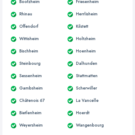
Boofzheim
Friesenheim
Rhinau
Herrlisheim
Offendorf
Kilstett
Wittisheim
Holtzheim
Bischheim
Hoenheim
Steinbourg
Dalhunden
Sessenheim
Stattmatten
Gambsheim
Scherwiller
Châtenois 67
La Vancelle
Bietlenheim
Hoerdt
Weyersheim
Wangenbourg