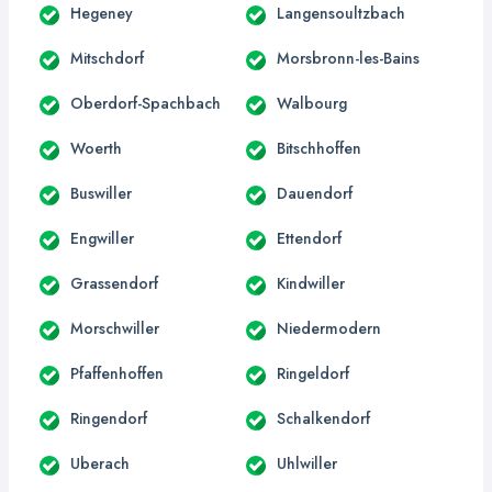
Hegeney
Langensoultzbach
Mitschdorf
Morsbronn-les-Bains
Oberdorf-Spachbach
Walbourg
Woerth
Bitschhoffen
Buswiller
Dauendorf
Engwiller
Ettendorf
Grassendorf
Kindwiller
Morschwiller
Niedermodern
Pfaffenhoffen
Ringeldorf
Ringendorf
Schalkendorf
Uberach
Uhlwiller