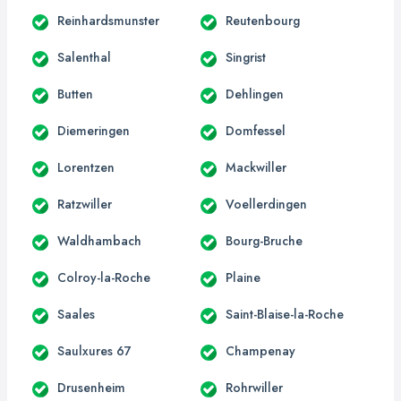
Reinhardsmunster
Reutenbourg
Salenthal
Singrist
Butten
Dehlingen
Diemeringen
Domfessel
Lorentzen
Mackwiller
Ratzwiller
Voellerdingen
Waldhambach
Bourg-Bruche
Colroy-la-Roche
Plaine
Saales
Saint-Blaise-la-Roche
Saulxures 67
Champenay
Drusenheim
Rohrwiller