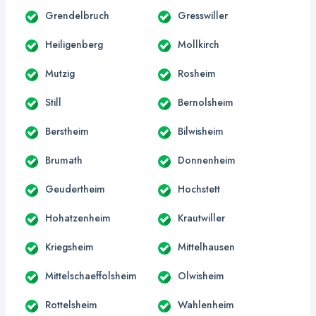
Grendelbruch
Gresswiller
Heiligenberg
Mollkirch
Mutzig
Rosheim
Still
Bernolsheim
Berstheim
Bilwisheim
Brumath
Donnenheim
Geudertheim
Hochstett
Hohatzenheim
Krautwiller
Kriegsheim
Mittelhausen
Mittelschaeffolsheim
Olwisheim
Rottelsheim
Wahlenheim