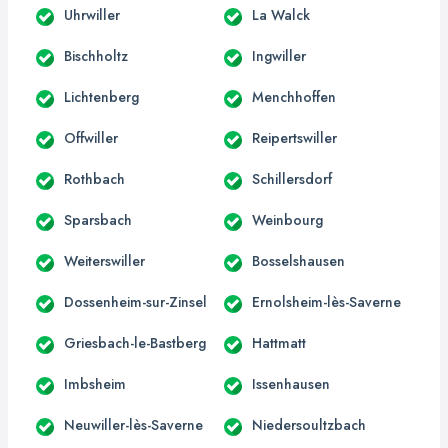
Uhrwiller
La Walck
Bischholtz
Ingwiller
Lichtenberg
Menchhoffen
Offwiller
Reipertswiller
Rothbach
Schillersdorf
Sparsbach
Weinbourg
Weiterswiller
Bosselshausen
Dossenheim-sur-Zinsel
Ernolsheim-lès-Saverne
Griesbach-le-Bastberg
Hattmatt
Imbsheim
Issenhausen
Neuwiller-lès-Saverne
Niedersoultzbach