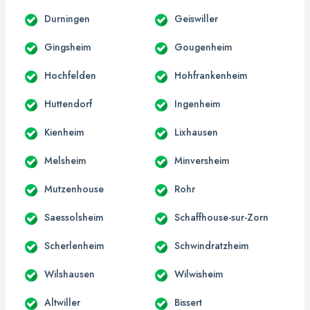
Durningen
Geiswiller
Gingsheim
Gougenheim
Hochfelden
Hohfrankenheim
Huttendorf
Ingenheim
Kienheim
Lixhausen
Melsheim
Minversheim
Mutzenhouse
Rohr
Saessolsheim
Schaffhouse-sur-Zorn
Scherlenheim
Schwindratzheim
Wilshausen
Wilwisheim
Altwiller
Bissert