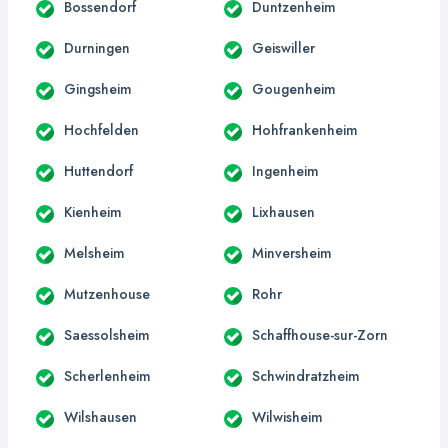
Bossendorf
Duntzenheim
Durningen
Geiswiller
Gingsheim
Gougenheim
Hochfelden
Hohfrankenheim
Huttendorf
Ingenheim
Kienheim
Lixhausen
Melsheim
Minversheim
Mutzenhouse
Rohr
Saessolsheim
Schaffhouse-sur-Zorn
Scherlenheim
Schwindratzheim
Wilshausen
Wilwisheim