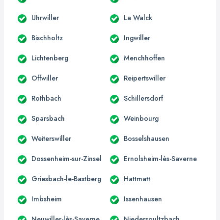
Uhrwiller
La Walck
Bischholtz
Ingwiller
Lichtenberg
Menchhoffen
Offwiller
Reipertswiller
Rothbach
Schillersdorf
Sparsbach
Weinbourg
Weiterswiller
Bosselshausen
Dossenheim-sur-Zinsel
Ernolsheim-lès-Saverne
Griesbach-le-Bastberg
Hattmatt
Imbsheim
Issenhausen
Neuwiller-lès-Saverne
Niedersoultzbach