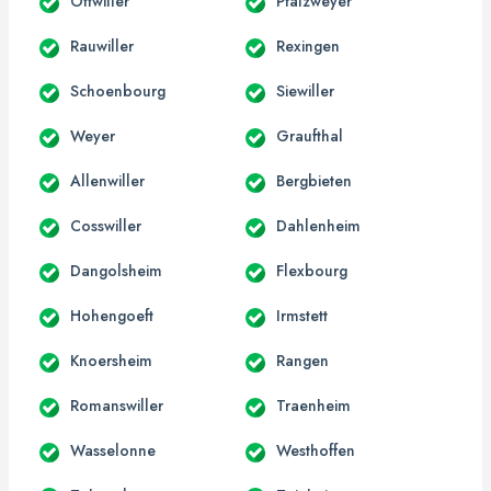
Ottwiller
Pfalzweyer
Rauwiller
Rexingen
Schoenbourg
Siewiller
Weyer
Graufthal
Allenwiller
Bergbieten
Cosswiller
Dahlenheim
Dangolsheim
Flexbourg
Hohengoeft
Irmstett
Knoersheim
Rangen
Romanswiller
Traenheim
Wasselonne
Westhoffen