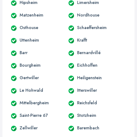
Hipsheim
Limersheim
Matzenheim
Nordhouse
Osthouse
Schaeffersheim
Uttenheim
Krafft
Barr
Bernardvillé
Bourgheim
Eichhoffen
Gertwiller
Heiligenstein
Le Hohwald
Itterswiller
Mittelbergheim
Reichsfeld
Saint-Pierre 67
Stotzheim
Zellwiller
Barembach