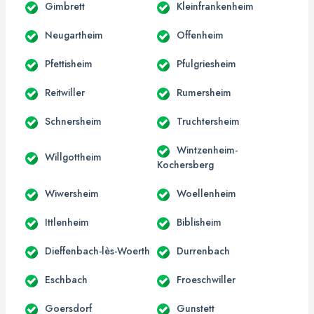
Gimbrett
Kleinfrankenheim
Neugartheim
Offenheim
Pfettisheim
Pfulgriesheim
Reitwiller
Rumersheim
Schnersheim
Truchtersheim
Wintzenheim-
Willgottheim
Kochersberg
Wiwersheim
Woellenheim
Ittlenheim
Biblisheim
Dieffenbach-lès-Woerth
Durrenbach
Eschbach
Froeschwiller
Goersdorf
Gunstett