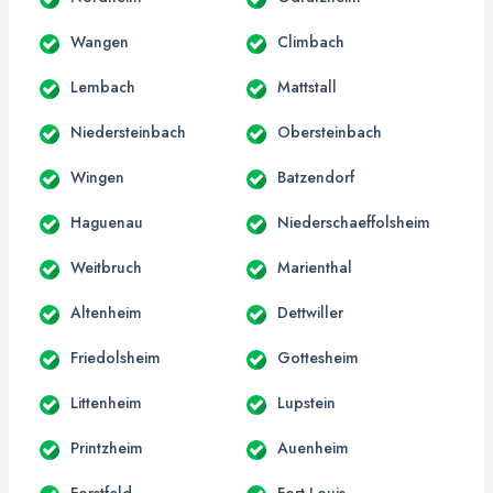
Wangen
Climbach
Lembach
Mattstall
Niedersteinbach
Obersteinbach
Wingen
Batzendorf
Haguenau
Niederschaeffolsheim
Weitbruch
Marienthal
Altenheim
Dettwiller
Friedolsheim
Gottesheim
Littenheim
Lupstein
Printzheim
Auenheim
Forstfeld
Fort-Louis