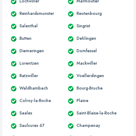
Lochwiller
Marmoutier
Reinhardsmunster
Reutenbourg
Salenthal
Singrist
Butten
Dehlingen
Diemeringen
Domfessel
Lorentzen
Mackwiller
Ratzwiller
Voellerdingen
Waldhambach
Bourg-Bruche
Colroy-la-Roche
Plaine
Saales
Saint-Blaise-la-Roche
Saulxures 67
Champenay