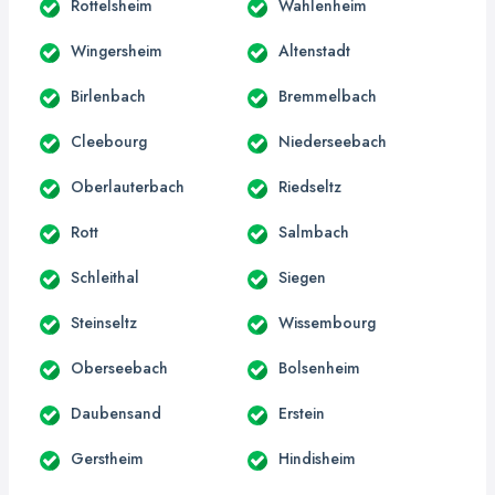
Rottelsheim
Wahlenheim
Wingersheim
Altenstadt
Birlenbach
Bremmelbach
Cleebourg
Niederseebach
Oberlauterbach
Riedseltz
Rott
Salmbach
Schleithal
Siegen
Steinseltz
Wissembourg
Oberseebach
Bolsenheim
Daubensand
Erstein
Gerstheim
Hindisheim