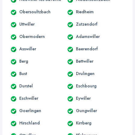
Obersoultzbach
Riedheim
Uttwiller
Zutzendorf
Obermodern
Adamswiller
Asswiller
Baerendorf
Berg
Bettwiller
Bust
Drulingen
Durstel
Eschbourg
Eschwiller
Eywiller
Goerlingen
Gungwiller
Hirschland
Kirrberg