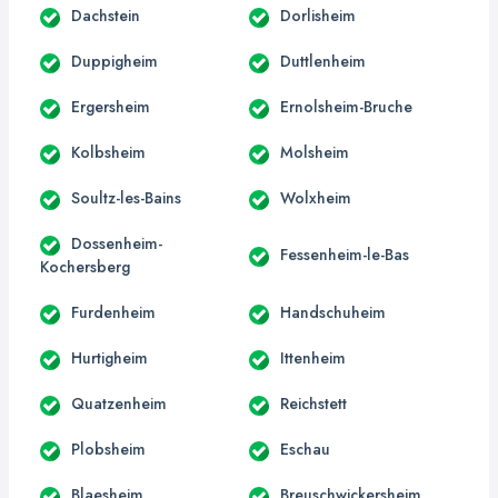
Dachstein
Dorlisheim
Duppigheim
Duttlenheim
Ergersheim
Ernolsheim-Bruche
Kolbsheim
Molsheim
Soultz-les-Bains
Wolxheim
Dossenheim-
Fessenheim-le-Bas
Kochersberg
Furdenheim
Handschuheim
Hurtigheim
Ittenheim
Quatzenheim
Reichstett
Plobsheim
Eschau
Blaesheim
Breuschwickersheim