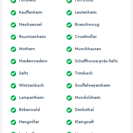
Kauffenheim
Leutenheim
Neuhaeusel
Roeschwoog
Rountzenheim
Croettwiller
Mothern
Munchhausen
Niederroedern
Schaffhouse-près-Seltz
Seltz
Trimbach
Wintzenbach
Souffelweyersheim
Lampertheim
Mundolsheim
Birkenwald
Dimbsthal
Hengwiller
Kleingoeft