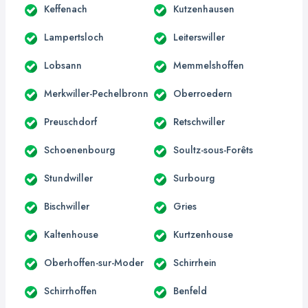
Keffenach
Kutzenhausen
Lampertsloch
Leiterswiller
Lobsann
Memmelshoffen
Merkwiller-Pechelbronn
Oberroedern
Preuschdorf
Retschwiller
Schoenenbourg
Soultz-sous-Forêts
Stundwiller
Surbourg
Bischwiller
Gries
Kaltenhouse
Kurtzenhouse
Oberhoffen-sur-Moder
Schirrhein
Schirrhoffen
Benfeld