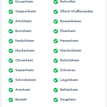
Drusenheim
Rohrwiller
Geispolsheim
Illkirch-Graffenstaden
Artolsheim
Boesenbiesen
Bootzheim
Elsenheim
Heidolsheim
Hessenheim
Mackenheim
Marckolsheim
Ohnenheim
Richtolsheim
Saasenheim
Schoenau
Schwobsheim
Lingolsheim
Avenheim
Behlenheim
Berstett
Dingsheim