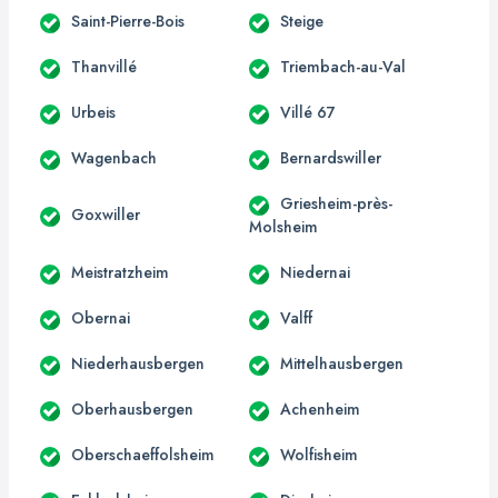
Saint-Pierre-Bois
Steige
Thanvillé
Triembach-au-Val
Urbeis
Villé 67
Wagenbach
Bernardswiller
Griesheim-près-
Goxwiller
Molsheim
Meistratzheim
Niedernai
Obernai
Valff
Niederhausbergen
Mittelhausbergen
Oberhausbergen
Achenheim
Oberschaeffolsheim
Wolfisheim