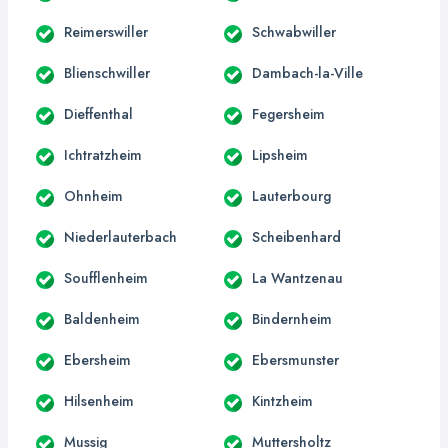
Reimerswiller
Schwabwiller
Blienschwiller
Dambach-la-Ville
Dieffenthal
Fegersheim
Ichtratzheim
Lipsheim
Ohnheim
Lauterbourg
Niederlauterbach
Scheibenhard
Soufflenheim
La Wantzenau
Baldenheim
Bindernheim
Ebersheim
Ebersmunster
Hilsenheim
Kintzheim
Mussig
Muttersholtz