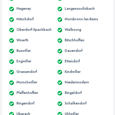
Hegeney
Langensoultzbach
Mitschdorf
Morsbronn-les-Bains
Oberdorf-Spachbach
Walbourg
Woerth
Bitschhoffen
Buswiller
Dauendorf
Engwiller
Ettendorf
Grassendorf
Kindwiller
Morschwiller
Niedermodern
Pfaffenhoffen
Ringeldorf
Ringendorf
Schalkendorf
Uberach
Uhlwiller