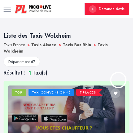
Demande devis
Liste des Taxis Wolxheim
Taxis France
>
Taxis Alsace
>
Taxis Bas Rhin
>
Taxis
Wolxheim
Département 67
Résultat :
Taxi(s)
1
TOP
TAXI CONVENTIONNÉ
7 PLACES