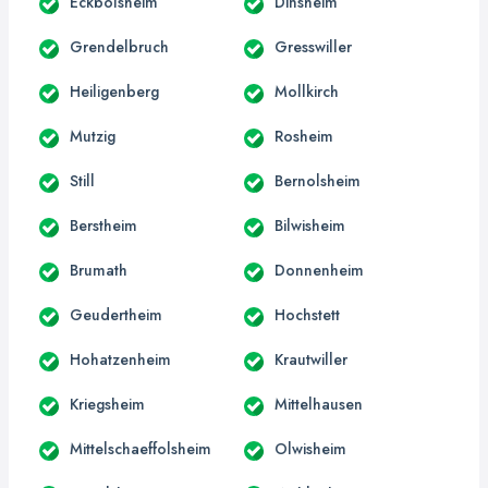
Eckbolsheim
Dinsheim
Grendelbruch
Gresswiller
Heiligenberg
Mollkirch
Mutzig
Rosheim
Still
Bernolsheim
Berstheim
Bilwisheim
Brumath
Donnenheim
Geudertheim
Hochstett
Hohatzenheim
Krautwiller
Kriegsheim
Mittelhausen
Mittelschaeffolsheim
Olwisheim