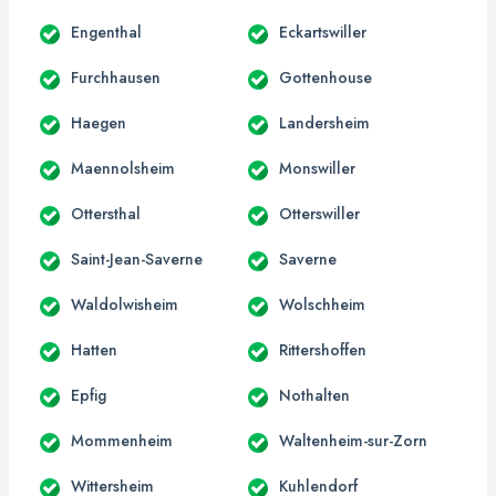
Engenthal
Eckartswiller
Furchhausen
Gottenhouse
Haegen
Landersheim
Maennolsheim
Monswiller
Ottersthal
Otterswiller
Saint-Jean-Saverne
Saverne
Waldolwisheim
Wolschheim
Hatten
Rittershoffen
Epfig
Nothalten
Mommenheim
Waltenheim-sur-Zorn
Wittersheim
Kuhlendorf