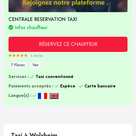
CENTRALE RESERVATION TAXI
Infos chauffeur
RÉSERVEZ CE CHAUFFEUR
5 étoiles
7 Places
Van
Services :
Taxi conventionné
Paiements acceptés :
Espèce
Carte bancaire
Langue(s) :
Taxi à Wolxheim