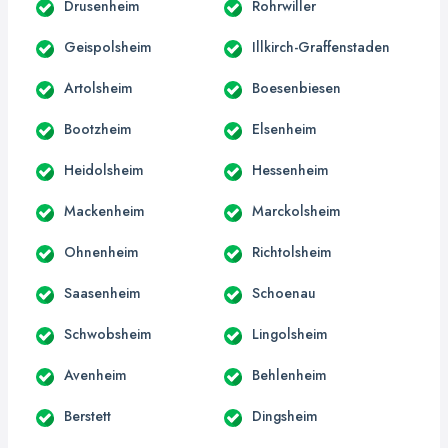
Drusenheim
Rohrwiller
Geispolsheim
Illkirch-Graffenstaden
Artolsheim
Boesenbiesen
Bootzheim
Elsenheim
Heidolsheim
Hessenheim
Mackenheim
Marckolsheim
Ohnenheim
Richtolsheim
Saasenheim
Schoenau
Schwobsheim
Lingolsheim
Avenheim
Behlenheim
Berstett
Dingsheim