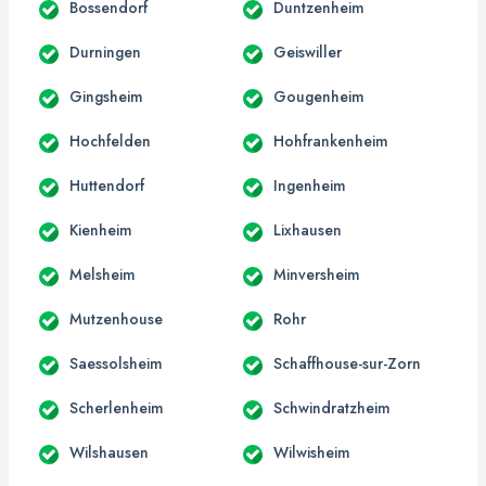
Bossendorf
Duntzenheim
Durningen
Geiswiller
Gingsheim
Gougenheim
Hochfelden
Hohfrankenheim
Huttendorf
Ingenheim
Kienheim
Lixhausen
Melsheim
Minversheim
Mutzenhouse
Rohr
Saessolsheim
Schaffhouse-sur-Zorn
Scherlenheim
Schwindratzheim
Wilshausen
Wilwisheim