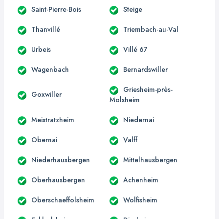
Saint-Pierre-Bois
Steige
Thanvillé
Triembach-au-Val
Urbeis
Villé 67
Wagenbach
Bernardswiller
Griesheim-près-
Goxwiller
Molsheim
Meistratzheim
Niedernai
Obernai
Valff
Niederhausbergen
Mittelhausbergen
Oberhausbergen
Achenheim
Oberschaeffolsheim
Wolfisheim