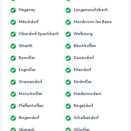
Hegeney
Langensoultzbach
Mitschdorf
Morsbronn-les-Bains
Oberdorf-Spachbach
Walbourg
Woerth
Bitschhoffen
Buswiller
Dauendorf
Engwiller
Ettendorf
Grassendorf
Kindwiller
Morschwiller
Niedermodern
Pfaffenhoffen
Ringeldorf
Ringendorf
Schalkendorf
Uberach
Uhlwiller