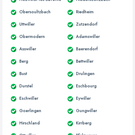
Obersoultzbach
Riedheim
Uttwiller
Zutzendorf
Obermodern
Adamswiller
Asswiller
Baerendorf
Berg
Bettwiller
Bust
Drulingen
Durstel
Eschbourg
Eschwiller
Eywiller
Goerlingen
Gungwiller
Hirschland
Kirrberg