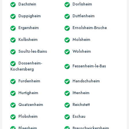
Dachstein
Dorlisheim
Duppigheim
Duttlenheim
Ergersheim
Ernolsheim-Bruche
Kolbsheim
Molsheim
Soultz-les-Bains
Wolxheim
Dossenheim-
Fessenheim-le-Bas
Kochersberg
Furdenheim
Handschuheim
Hurtigheim
Ittenheim
Quatzenheim
Reichstett
Plobsheim
Eschau
Blaesheim
Breuschwickersheim