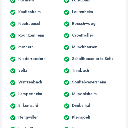
Kauffenheim
Leutenheim
Neuhaeusel
Roeschwoog
Rountzenheim
Croettwiller
Mothern
Munchhausen
Niederroedern
Schaffhouse-près-Seltz
Seltz
Trimbach
Wintzenbach
Souffelweyersheim
Lampertheim
Mundolsheim
Birkenwald
Dimbsthal
Hengwiller
Kleingoeft