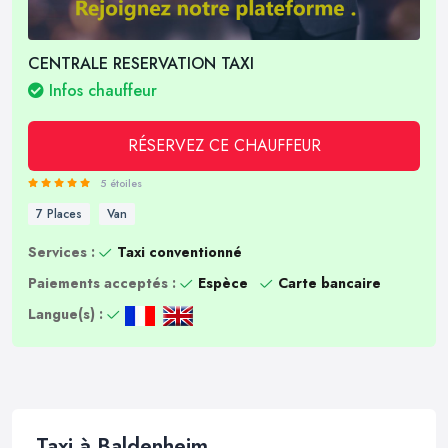
CENTRALE RESERVATION TAXI
Infos chauffeur
RÉSERVEZ CE CHAUFFEUR
5 étoiles
7 Places
Van
Services :
Taxi conventionné
Paiements acceptés :
Espèce
Carte bancaire
Langue(s) :
Taxi à Baldenheim