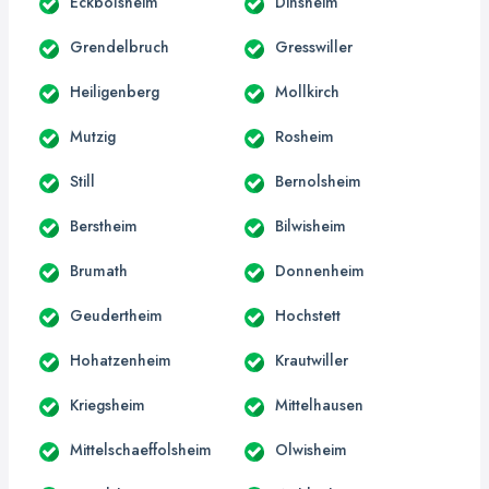
Eckbolsheim
Dinsheim
Grendelbruch
Gresswiller
Heiligenberg
Mollkirch
Mutzig
Rosheim
Still
Bernolsheim
Berstheim
Bilwisheim
Brumath
Donnenheim
Geudertheim
Hochstett
Hohatzenheim
Krautwiller
Kriegsheim
Mittelhausen
Mittelschaeffolsheim
Olwisheim