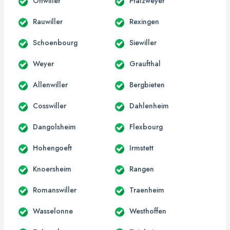
Ottwiller
Pfalzweyer
Rauwiller
Rexingen
Schoenbourg
Siewiller
Weyer
Graufthal
Allenwiller
Bergbieten
Cosswiller
Dahlenheim
Dangolsheim
Flexbourg
Hohengoeft
Irmstett
Knoersheim
Rangen
Romanswiller
Traenheim
Wasselonne
Westhoffen