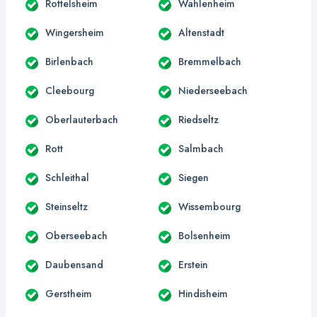
Rottelsheim
Wahlenheim
Wingersheim
Altenstadt
Birlenbach
Bremmelbach
Cleebourg
Niederseebach
Oberlauterbach
Riedseltz
Rott
Salmbach
Schleithal
Siegen
Steinseltz
Wissembourg
Oberseebach
Bolsenheim
Daubensand
Erstein
Gerstheim
Hindisheim