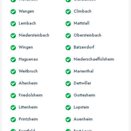
Wangen
Climbach
Lembach
Mattstall
Niedersteinbach
Obersteinbach
Wingen
Batzendorf
Haguenau
Niederschaeffolsheim
Weitbruch
Marienthal
Altenheim
Dettwiller
Friedolsheim
Gottesheim
Littenheim
Lupstein
Printzheim
Auenheim
Forstfeld
Fort-Louis