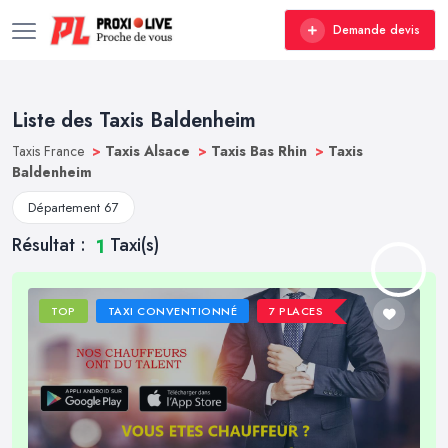
Demande devis
Liste des Taxis Baldenheim
Taxis France
>
Taxis Alsace
>
Taxis Bas Rhin
>
Taxis
Baldenheim
Département 67
Résultat :
Taxi(s)
1
TOP
TAXI CONVENTIONNÉ
7 PLACES