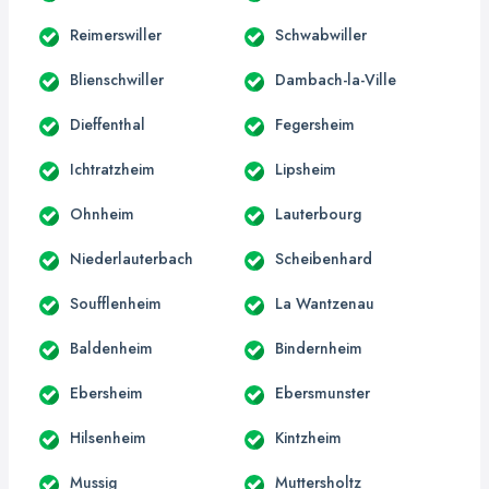
Reimerswiller
Schwabwiller
Blienschwiller
Dambach-la-Ville
Dieffenthal
Fegersheim
Ichtratzheim
Lipsheim
Ohnheim
Lauterbourg
Niederlauterbach
Scheibenhard
Soufflenheim
La Wantzenau
Baldenheim
Bindernheim
Ebersheim
Ebersmunster
Hilsenheim
Kintzheim
Mussig
Muttersholtz