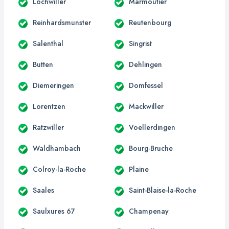
Lochwiller
Marmoutier
Reinhardsmunster
Reutenbourg
Salenthal
Singrist
Butten
Dehlingen
Diemeringen
Domfessel
Lorentzen
Mackwiller
Ratzwiller
Voellerdingen
Waldhambach
Bourg-Bruche
Colroy-la-Roche
Plaine
Saales
Saint-Blaise-la-Roche
Saulxures 67
Champenay