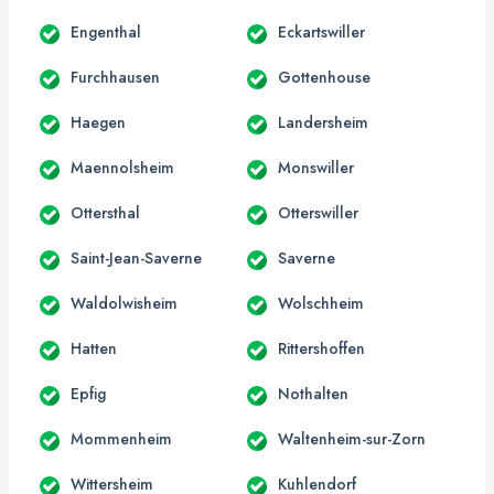
Engenthal
Eckartswiller
Furchhausen
Gottenhouse
Haegen
Landersheim
Maennolsheim
Monswiller
Ottersthal
Otterswiller
Saint-Jean-Saverne
Saverne
Waldolwisheim
Wolschheim
Hatten
Rittershoffen
Epfig
Nothalten
Mommenheim
Waltenheim-sur-Zorn
Wittersheim
Kuhlendorf