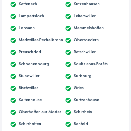
Keffenach
Kutzenhausen
Lampertsloch
Leiterswiller
Lobsann
Memmelshoffen
Merkwiller-Pechelbronn
Oberroedern
Preuschdorf
Retschwiller
Schoenenbourg
Soultz-sous-Forêts
Stundwiller
Surbourg
Bischwiller
Gries
Kaltenhouse
Kurtzenhouse
Oberhoffen-sur-Moder
Schirrhein
Schirrhoffen
Benfeld