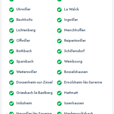
Uhrwiller
La Walck
Bischholtz
Ingwiller
Lichtenberg
Menchhoffen
Offwiller
Reipertswiller
Rothbach
Schillersdorf
Sparsbach
Weinbourg
Weiterswiller
Bosselshausen
Dossenheim-sur-Zinsel
Ernolsheim-lès-Saverne
Griesbach-le-Bastberg
Hattmatt
Imbsheim
Issenhausen
Neuwiller-lès-Saverne
Niedersoultzbach