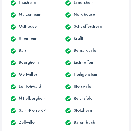
Hipsheim
Limersheim
Matzenheim
Nordhouse
Osthouse
Schaeffersheim
Uttenheim
Krafft
Barr
Bernardvillé
Bourgheim
Eichhoffen
Gertwiller
Heiligenstein
Le Hohwald
Itterswiller
Mittelbergheim
Reichsfeld
Saint-Pierre 67
Stotzheim
Zellwiller
Barembach