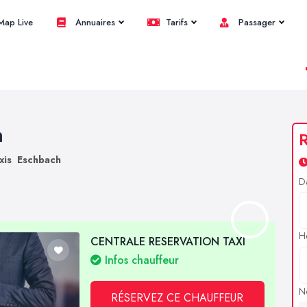
ap Live
Annuaires
Tarifs
Passager
h
R
xis Eschbach
D
H
CENTRALE RESERVATION TAXI
Infos chauffeur
N
RÉSERVEZ CE CHAUFFEUR