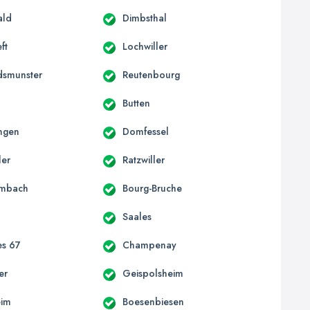
ald
Dimbsthal
ft
Lochwiller
dsmunster
Reutenbourg
Butten
ngen
Domfessel
ler
Ratzwiller
mbach
Bourg-Bruche
Saales
es 67
Champenay
er
Geispolsheim
eim
Boesenbiesen