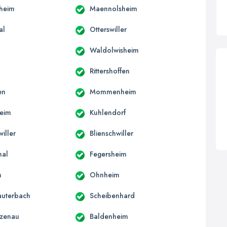
heim
Maennolsheim
al
Otterswiller
Waldolwisheim
Rittershoffen
en
Mommenheim
heim
Kuhlendorf
iller
Blienschwiller
hal
Fegersheim
m
Ohnheim
auterbach
Scheibenhard
tzenau
Baldenheim