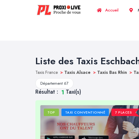
Accueil
M
Liste des Taxis Eschbac
Taxis France
>
Taxis Alsace
>
Taxis Bas Rhin
>
Ta
Département 67
Résultat :
Taxi(s)
1
TOP
TAXI CONVENTIONNÉ
7 PLACES