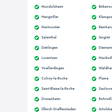
Mundolsheim
Birkenw
Hengwiller
Kleingoe
Marmoutier
Reinhar
Salenthal
Singrist
Dehlingen
Diemeri
Lorentzen
Mackwil
Voellerdingen
Waldha
Colroy-la-Roche
Plaine
Saint-Blaise-la-Roche
Saulxur
Drusenheim
Rohrwill
Illkirch-Graffenstaden
Artolsh