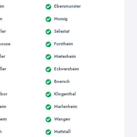
im
Ebersmunster
im
Mussig
ler
Sélestat
house
Forstheim
ler
Mietesheim
ller
Eckwersheim
d
Boersch
abor
Klingenthal
heim
Marlenheim
heim
Wangen
h
Mattstall