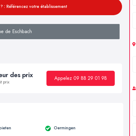
? : Référencez votre établissement
he de Eschbach
ur des prix
Appelez 09 88 29 01 98
t prix
ieten
Oermingen