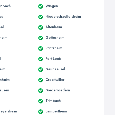
inbach
Wingen
au
Niederschaeffolsheim
hal
Altenheim
sheim
Gottesheim
n
Printzheim
d
Fort-Louis
eim
Neuhaeusel
enheim
Croettwiller
ausen
Niederroedern
Trimbach
weyersheim
Lampertheim