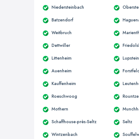
Niedersteinbach
Oberste
Batzendorf
Haguen
Weitbruch
Marient
Dettwiller
Friedol
Littenheim
Lupstei
Auenheim
Forstfel
Kauffenheim
Leutenh
Roeschwoog
Rountz
Mothern
Munchh
Schaffhouse-près-Seltz
Seltz
Wintzenbach
Souffel