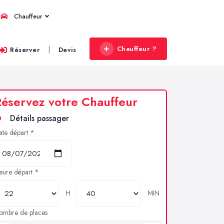
Chauffeur
Chauffeur ?
|
Réserver
Devis
éservez votre Chauffeur
Détails passager
ate départ *
eure départ *
H
MIN
ombre de places