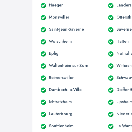
Haegen
Landers
Monswiller
Ottersth
Saint-Jean-Saverne
Saverne
Wolschheim
Hatten
Epfig
Nothalt
Waltenheim-sur-Zorn
Witters
Reimerswiller
Schwabw
Dambach-la-Ville
Dieffent
Ichtratzheim
Lipshei
Lauterbourg
Niederl
Soufflenheim
La Wan