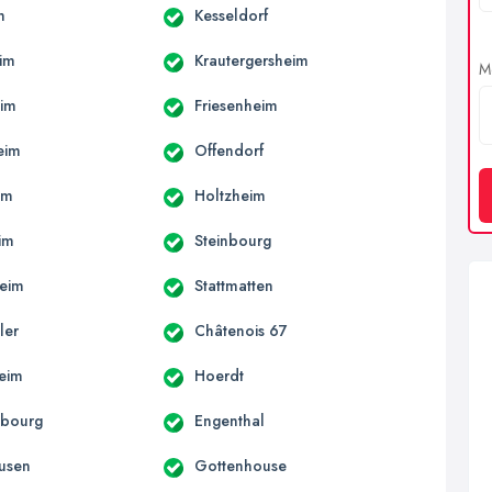
m
Kesseldorf
im
Krautergersheim
Me
eim
Friesenheim
eim
Offendorf
im
Holtzheim
im
Steinbourg
eim
Stattmatten
ler
Châtenois 67
heim
Hoerdt
bourg
Engenthal
usen
Gottenhouse