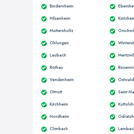
Bindernheim
Ebershe
Hilsenheim
Kintzhe
Muttersholtz
Orschwil
Ohlungen
Winters
Laubach
Mertzwil
Rothau
Rosenwi
Vendenheim
Ostwal
Ottrott
Saint-N
Kirchheim
Kuttols
Nordheim
Odratz
Climbach
Lembac