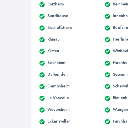
Entzheim
Beinhei
Sundhouse
Innenhe
Bischoffsheim
Boofzh
Rhinau
Herrlish
Kilstett
Wittishe
Bischheim
Hoenhe
Dalhunden
Sessenh
Gambsheim
Scherwil
La Vancelle
Bietlen
Weyersheim
Wangen
Eckartswiller
Furchha