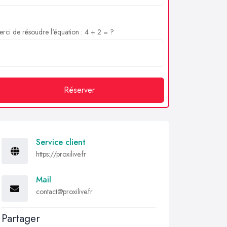
rci de résoudre l'équation : 4 + 2 = ?
Réserver
Service client
https://proxilive.fr
Mail
contact@proxilive.fr
Partager