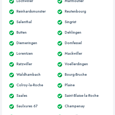
Lochwiller
Marmoutier
Reinhardsmunster
Reutenbourg
Salenthal
Singrist
Butten
Dehlingen
Diemeringen
Domfessel
Lorentzen
Mackwiller
Ratzwiller
Voellerdingen
Waldhambach
Bourg-Bruche
Colroy-la-Roche
Plaine
Saales
Saint-Blaise-la-Roche
Saulxures 67
Champenay