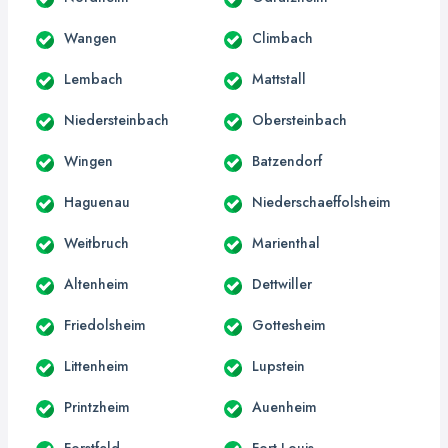
Wangen
Climbach
Lembach
Mattstall
Niedersteinbach
Obersteinbach
Wingen
Batzendorf
Haguenau
Niederschaeffolsheim
Weitbruch
Marienthal
Altenheim
Dettwiller
Friedolsheim
Gottesheim
Littenheim
Lupstein
Printzheim
Auenheim
Forstfeld
Fort-Louis