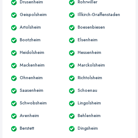
Drusenheim
Rohrwiller
Geispolsheim
Illkirch-Graffenstaden
Artolsheim
Boesenbiesen
Bootzheim
Elsenheim
Heidolsheim
Hessenheim
Mackenheim
Marckolsheim
Ohnenheim
Richtolsheim
Saasenheim
Schoenau
Schwobsheim
Lingolsheim
Avenheim
Behlenheim
Berstett
Dingsheim