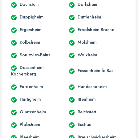
Dachstein
Dorlisheim
Duppigheim
Duttlenheim
Ergersheim
Ernolsheim-Bruche
Kolbsheim
Molsheim
Soultz-les-Bains
Wolxheim
Dossenheim-
Fessenheim-le-Bas
Kochersberg
Furdenheim
Handschuheim
Hurtigheim
Ittenheim
Quatzenheim
Reichstett
Plobsheim
Eschau
Blaesheim
Breuschwickersheim