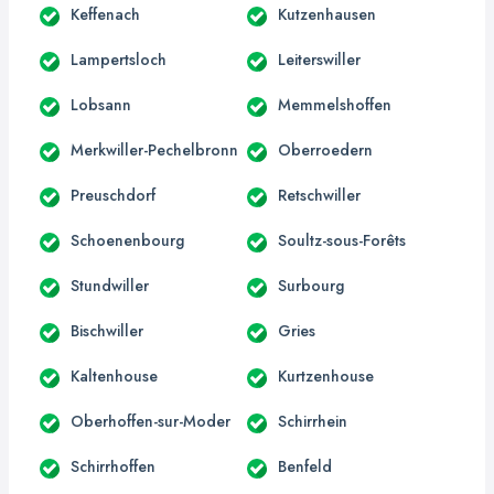
Keffenach
Kutzenhausen
Lampertsloch
Leiterswiller
Lobsann
Memmelshoffen
Merkwiller-Pechelbronn
Oberroedern
Preuschdorf
Retschwiller
Schoenenbourg
Soultz-sous-Forêts
Stundwiller
Surbourg
Bischwiller
Gries
Kaltenhouse
Kurtzenhouse
Oberhoffen-sur-Moder
Schirrhein
Schirrhoffen
Benfeld