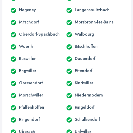
Hegeney
Langensoultzbach
Mitschdorf
Morsbronn-les-Bains
Oberdorf-Spachbach
Walbourg
Woerth
Bitschhoffen
Buswiller
Dauendorf
Engwiller
Ettendorf
Grassendorf
Kindwiller
Morschwiller
Niedermodern
Pfaffenhoffen
Ringeldorf
Ringendorf
Schalkendorf
Uberach
Uhlwiller