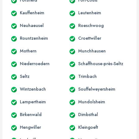
Kauffenheim
Leutenheim
Neuhaeusel
Roeschwoog
Rountzenheim
Croettwiller
Mothern
Munchhausen
Niederroedern
Schaffhouse-près-Seltz
Seltz
Trimbach
Wintzenbach
Souffelweyersheim
Lampertheim
Mundolsheim
Birkenwald
Dimbsthal
Hengwiller
Kleingoeft