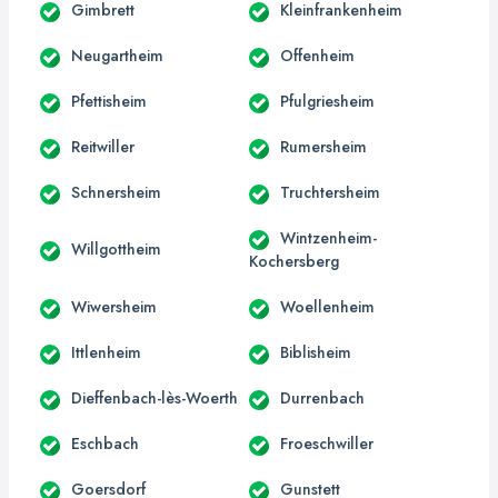
Gimbrett
Kleinfrankenheim
Neugartheim
Offenheim
Pfettisheim
Pfulgriesheim
Reitwiller
Rumersheim
Schnersheim
Truchtersheim
Wintzenheim-
Willgottheim
Kochersberg
Wiwersheim
Woellenheim
Ittlenheim
Biblisheim
Dieffenbach-lès-Woerth
Durrenbach
Eschbach
Froeschwiller
Goersdorf
Gunstett