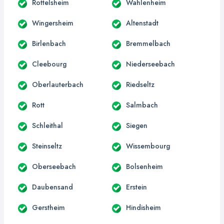
Rottelsheim
Wahlenheim
Wingersheim
Altenstadt
Birlenbach
Bremmelbach
Cleebourg
Niederseebach
Oberlauterbach
Riedseltz
Rott
Salmbach
Schleithal
Siegen
Steinseltz
Wissembourg
Oberseebach
Bolsenheim
Daubensand
Erstein
Gerstheim
Hindisheim