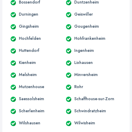
Bossendorf
Duntzenheim
Durningen
Geiswiller
Gingsheim
Gougenheim
Hochfelden
Hohfrankenheim
Huttendorf
Ingenheim
Kienheim
Lixhausen
Melsheim
Minversheim
Mutzenhouse
Rohr
Saessolsheim
Schaffhouse-sur-Zorn
Scherlenheim
Schwindratzheim
Wilshausen
Wilwisheim