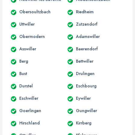
Obersoultzbach
Riedheim
Uttwiller
Zutzendorf
Obermodern
Adamswiller
Asswiller
Baerendorf
Berg
Bettwiller
Bust
Drulingen
Durstel
Eschbourg
Eschwiller
Eywiller
Goerlingen
Gungwiller
Hirschland
Kirrberg