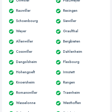
Ottwiller
Pfalzweyer
Rauwiller
Rexingen
Schoenbourg
Siewiller
Weyer
Graufthal
Allenwiller
Bergbieten
Cosswiller
Dahlenheim
Dangolsheim
Flexbourg
Hohengoeft
Irmstett
Knoersheim
Rangen
Romanswiller
Traenheim
Wasselonne
Westhoffen