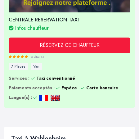
CENTRALE RESERVATION TAXI
Infos chauffeur
RÉSERVEZ CE CHAUFFEUR
5 étoiles
7 Places
Van
Services :
Taxi conventionné
Paiements acceptés :
Espèce
Carte bancaire
Langue(s) :
Taxi à Wahlenheim