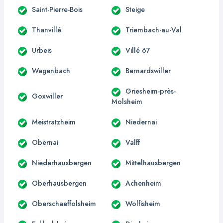
Saint-Pierre-Bois
Steige
Thanvillé
Triembach-au-Val
Urbeis
Villé 67
Wagenbach
Bernardswiller
Griesheim-près-
Goxwiller
Molsheim
Meistratzheim
Niedernai
Obernai
Valff
Niederhausbergen
Mittelhausbergen
Oberhausbergen
Achenheim
Oberschaeffolsheim
Wolfisheim