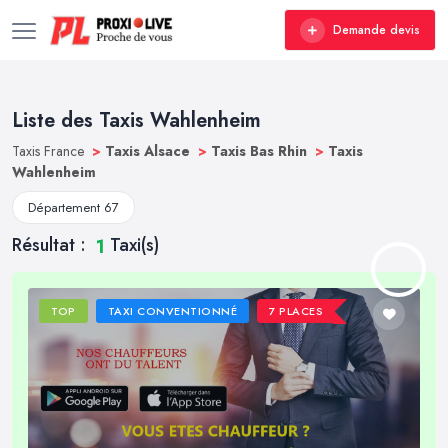
Demande devis
Liste des Taxis Wahlenheim
Taxis France
>
Taxis Alsace
>
Taxis Bas Rhin
>
Taxis
Wahlenheim
Département 67
Résultat :
Taxi(s)
1
TOP
TAXI CONVENTIONNÉ
7 PLACES