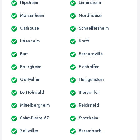
Hipsheim
Limersheim
Matzenheim
Nordhouse
Osthouse
Schaeffersheim
Uttenheim
Krafft
Barr
Bernardvillé
Bourgheim
Eichhoffen
Gertwiller
Heiligenstein
Le Hohwald
Itterswiller
Mittelbergheim
Reichsfeld
Saint-Pierre 67
Stotzheim
Zellwiller
Barembach