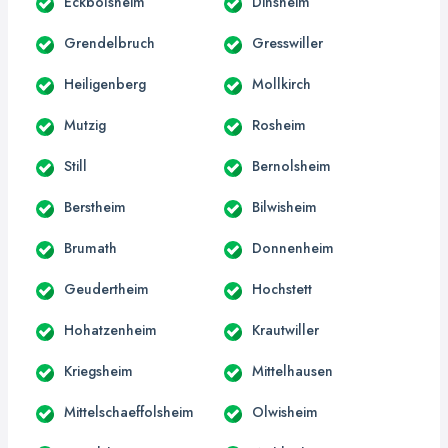
Eckbolsheim
Dinsheim
Grendelbruch
Gresswiller
Heiligenberg
Mollkirch
Mutzig
Rosheim
Still
Bernolsheim
Berstheim
Bilwisheim
Brumath
Donnenheim
Geudertheim
Hochstett
Hohatzenheim
Krautwiller
Kriegsheim
Mittelhausen
Mittelschaeffolsheim
Olwisheim