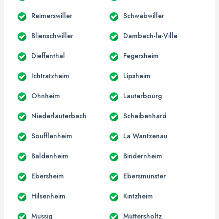
Reimerswiller
Schwabwiller
Blienschwiller
Dambach-la-Ville
Dieffenthal
Fegersheim
Ichtratzheim
Lipsheim
Ohnheim
Lauterbourg
Niederlauterbach
Scheibenhard
Soufflenheim
La Wantzenau
Baldenheim
Bindernheim
Ebersheim
Ebersmunster
Hilsenheim
Kintzheim
Mussig
Muttersholtz