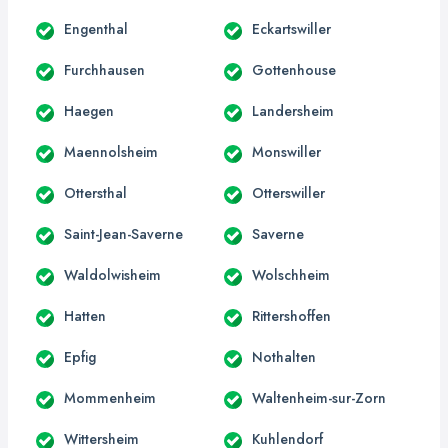
Engenthal
Eckartswiller
Furchhausen
Gottenhouse
Haegen
Landersheim
Maennolsheim
Monswiller
Ottersthal
Otterswiller
Saint-Jean-Saverne
Saverne
Waldolwisheim
Wolschheim
Hatten
Rittershoffen
Epfig
Nothalten
Mommenheim
Waltenheim-sur-Zorn
Wittersheim
Kuhlendorf