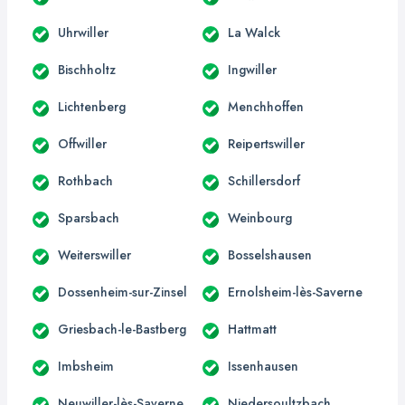
Uhrwiller
La Walck
Bischholtz
Ingwiller
Lichtenberg
Menchhoffen
Offwiller
Reipertswiller
Rothbach
Schillersdorf
Sparsbach
Weinbourg
Weiterswiller
Bosselshausen
Dossenheim-sur-Zinsel
Ernolsheim-lès-Saverne
Griesbach-le-Bastberg
Hattmatt
Imbsheim
Issenhausen
Neuwiller-lès-Saverne
Niedersoultzbach