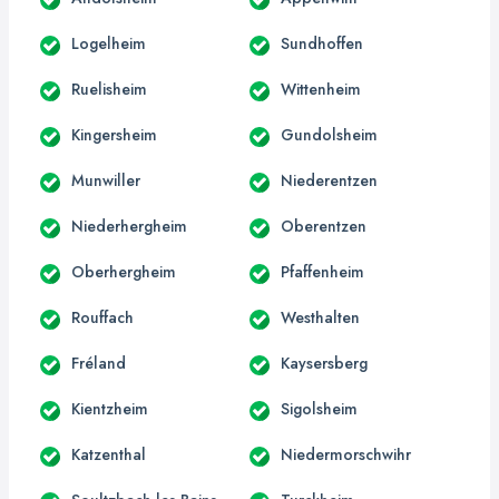
Logelheim
Sundhoffen
Ruelisheim
Wittenheim
Kingersheim
Gundolsheim
Munwiller
Niederentzen
Niederhergheim
Oberentzen
Oberhergheim
Pfaffenheim
Rouffach
Westhalten
Fréland
Kaysersberg
Kientzheim
Sigolsheim
Katzenthal
Niedermorschwihr