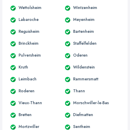
Wettolsheim
Wintzenheim
Labaroche
Meyenheim
Reguisheim
Bartenheim
Brinckheim
Staffelfelden
Pulversheim
Oderen
Kruth
Wildenstein
Leimbach
Rammersmatt
Roderen
Thann
Vieux-Thann
Morschwiller-le-Bas
Bretten
Diefmatten
Mortzwiller
Sentheim