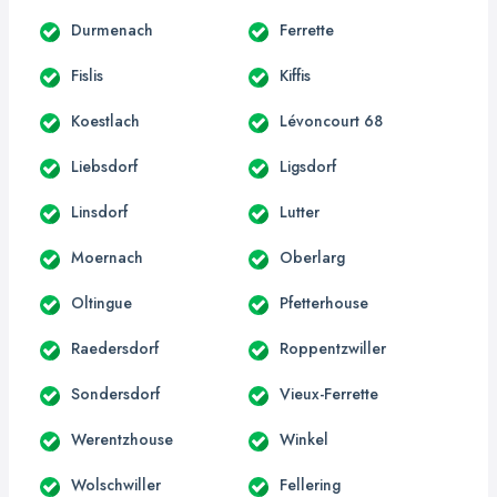
Durmenach
Ferrette
Fislis
Kiffis
Koestlach
Lévoncourt 68
Liebsdorf
Ligsdorf
Linsdorf
Lutter
Moernach
Oberlarg
Oltingue
Pfetterhouse
Raedersdorf
Roppentzwiller
Sondersdorf
Vieux-Ferrette
Werentzhouse
Winkel
Wolschwiller
Fellering