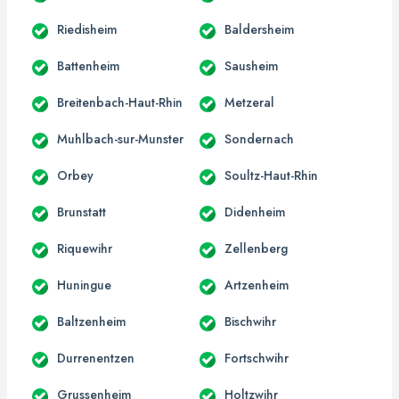
Riedisheim
Baldersheim
Battenheim
Sausheim
Breitenbach-Haut-Rhin
Metzeral
Muhlbach-sur-Munster
Sondernach
Orbey
Soultz-Haut-Rhin
Brunstatt
Didenheim
Riquewihr
Zellenberg
Huningue
Artzenheim
Baltzenheim
Bischwihr
Durrenentzen
Fortschwihr
Grussenheim
Holtzwihr