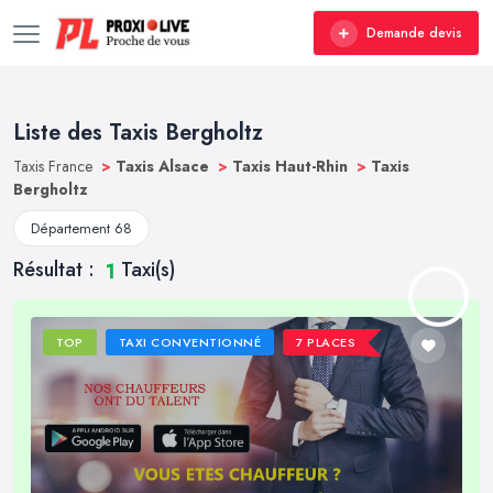
Demande devis
Liste des Taxis Bergholtz
Taxis France
>
Taxis Alsace
>
Taxis Haut-Rhin
>
Taxis
Bergholtz
Département 68
Résultat :
Taxi(s)
1
TOP
TAXI CONVENTIONNÉ
7 PLACES