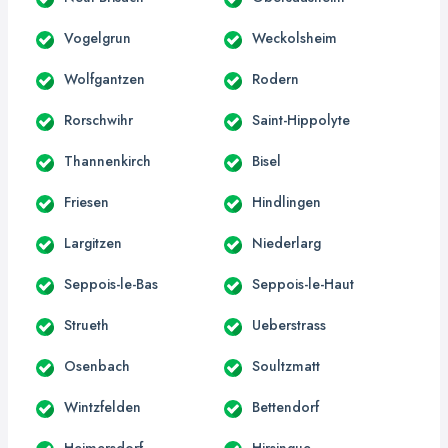
Vogelgrun
Weckolsheim
Wolfgantzen
Rodern
Rorschwihr
Saint-Hippolyte
Thannenkirch
Bisel
Friesen
Hindlingen
Largitzen
Niederlarg
Seppois-le-Bas
Seppois-le-Haut
Strueth
Ueberstrass
Osenbach
Soultzmatt
Wintzfelden
Bettendorf
Heimersdorf
Hirsingue