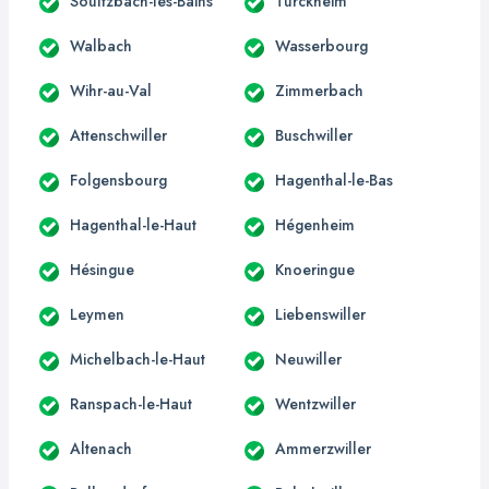
Soultzbach-les-Bains
Turckheim
Walbach
Wasserbourg
Wihr-au-Val
Zimmerbach
Attenschwiller
Buschwiller
Folgensbourg
Hagenthal-le-Bas
Hagenthal-le-Haut
Hégenheim
Hésingue
Knoeringue
Leymen
Liebenswiller
Michelbach-le-Haut
Neuwiller
Ranspach-le-Haut
Wentzwiller
Altenach
Ammerzwiller