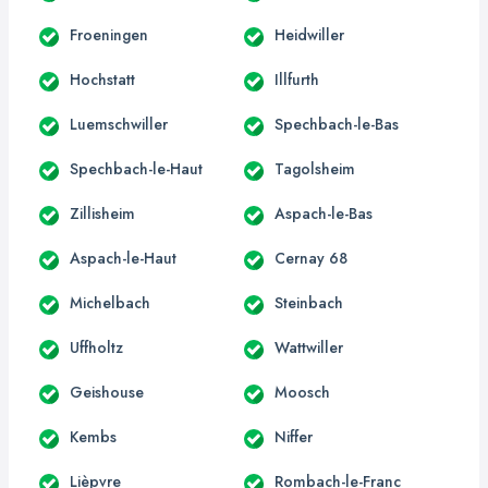
Froeningen
Heidwiller
Hochstatt
Illfurth
Luemschwiller
Spechbach-le-Bas
Spechbach-le-Haut
Tagolsheim
Zillisheim
Aspach-le-Bas
Aspach-le-Haut
Cernay 68
Michelbach
Steinbach
Uffholtz
Wattwiller
Geishouse
Moosch
Kembs
Niffer
Lièpvre
Rombach-le-Franc