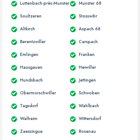
Luttenbach-près-Munster
Munster 68
Soultzeren
Stosswihr
Altkirch
Aspach 68
Berentzwiller
Carspach
Emlingen
Franken
Hausgauen
Heiwiller
Hundsbach
Jettingen
Obermorschwiller
Schwoben
Tagsdorf
Wahlbach
Walheim
Wittersdorf
Zaessingue
Rosenau