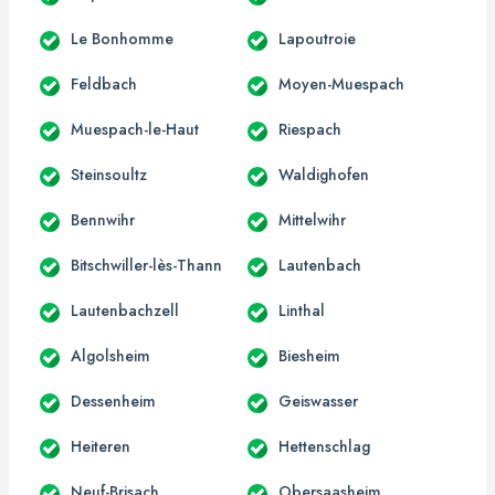
Le Bonhomme
Lapoutroie
Feldbach
Moyen-Muespach
Muespach-le-Haut
Riespach
Steinsoultz
Waldighofen
Bennwihr
Mittelwihr
Bitschwiller-lès-Thann
Lautenbach
Lautenbachzell
Linthal
Algolsheim
Biesheim
Dessenheim
Geiswasser
Heiteren
Hettenschlag
Neuf-Brisach
Obersaasheim