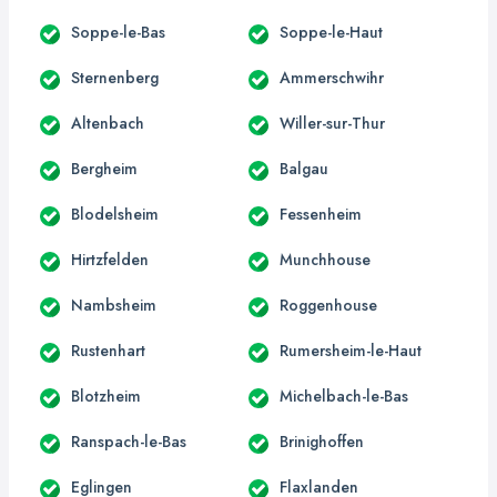
Soppe-le-Bas
Soppe-le-Haut
Sternenberg
Ammerschwihr
Altenbach
Willer-sur-Thur
Bergheim
Balgau
Blodelsheim
Fessenheim
Hirtzfelden
Munchhouse
Nambsheim
Roggenhouse
Rustenhart
Rumersheim-le-Haut
Blotzheim
Michelbach-le-Bas
Ranspach-le-Bas
Brinighoffen
Eglingen
Flaxlanden