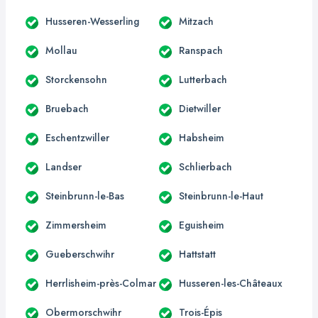
Husseren-Wesserling
Mitzach
Mollau
Ranspach
Storckensohn
Lutterbach
Bruebach
Dietwiller
Eschentzwiller
Habsheim
Landser
Schlierbach
Steinbrunn-le-Bas
Steinbrunn-le-Haut
Zimmersheim
Eguisheim
Gueberschwihr
Hattstatt
Herrlisheim-près-Colmar
Husseren-les-Châteaux
Obermorschwihr
Trois-Épis