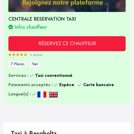
CENTRALE RESERVATION TAXI
Infos chauffeur
RÉSERVEZ CE CHAUFFEUR
5 étoiles
7 Places
Van
Services :
Taxi conventionné
Paiements acceptés :
Espèce
Carte bancaire
Langue(s) :
Taxi à Bergholtz