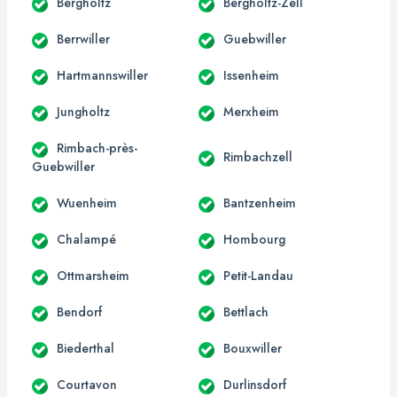
Bergholtz
Bergholtz-Zell
Berrwiller
Guebwiller
Hartmannswiller
Issenheim
Jungholtz
Merxheim
Rimbach-près-
Rimbachzell
Guebwiller
Wuenheim
Bantzenheim
Chalampé
Hombourg
Ottmarsheim
Petit-Landau
Bendorf
Bettlach
Biederthal
Bouxwiller
Courtavon
Durlinsdorf