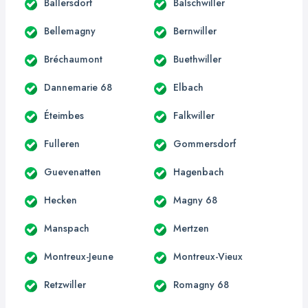
Ballersdorf
Balschwiller
Bellemagny
Bernwiller
Bréchaumont
Buethwiller
Dannemarie 68
Elbach
Éteimbes
Falkwiller
Fulleren
Gommersdorf
Guevenatten
Hagenbach
Hecken
Magny 68
Manspach
Mertzen
Montreux-Jeune
Montreux-Vieux
Retzwiller
Romagny 68