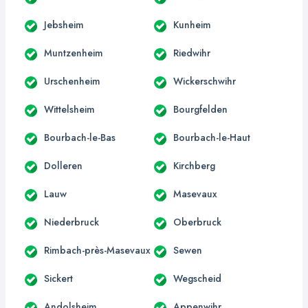
Jebsheim
Kunheim
Muntzenheim
Riedwihr
Urschenheim
Wickerschwihr
Wittelsheim
Bourgfelden
Bourbach-le-Bas
Bourbach-le-Haut
Dolleren
Kirchberg
Lauw
Masevaux
Niederbruck
Oberbruck
Rimbach-près-Masevaux
Sewen
Sickert
Wegscheid
Andolsheim
Appenwihr