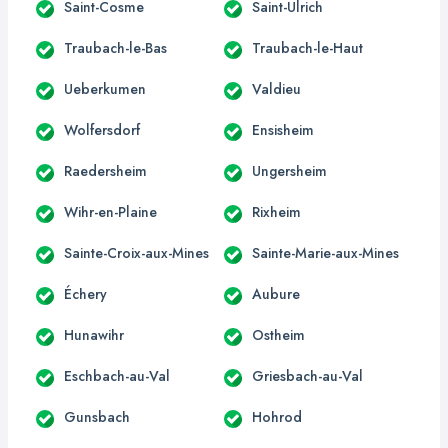
Saint-Cosme
Saint-Ulrich
Traubach-le-Bas
Traubach-le-Haut
Ueberkumen
Valdieu
Wolfersdorf
Ensisheim
Raedersheim
Ungersheim
Wihr-en-Plaine
Rixheim
Sainte-Croix-aux-Mines
Sainte-Marie-aux-Mines
Échery
Aubure
Hunawihr
Ostheim
Eschbach-au-Val
Griesbach-au-Val
Gunsbach
Hohrod