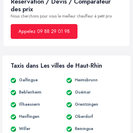
Réservation / Devis / Comparateur
des prix
Nous cherchons pour vous le meilleur chauffeur à petit prix
Appelez 09 88 29 01 98
Taxis dans Les villes de Haut-Rhin
Galfingue
Heimsbrunn
Beblenheim
Guémar
Illhaeusern
Grentzingen
Henflingen
Oberdorf
Willer
Reiningue