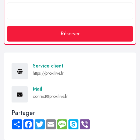
Réserver
Service client
https://proxilive.fr
Mail
contact@proxilive.fr
Partager
Share
Facebook
Twitter
Email
Message
Skype
Viber