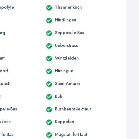
ppolyte
Thannenkirch
Hindlingen
arg
Seppois-le-Bas
Ueberstrass
att
Wintzfelden
dorf
Hirsingue
spach
Saint-Amarin
h
Buhl
pt-le-Bas
Burnhaupt-le-Haut
zkirch
Kappelen
-le-Bas
Magstatt-le-Haut