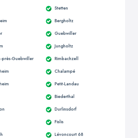
Stetten
heim
Bergholtz
er
Guebwiller
im
Jungholtz
-près-Guebwiller
Rimbachzell
heim
Chalampé
heim
Petit-Landau
Biederthal
von
Durlinsdorf
Fislis
ch
Lévoncourt 68