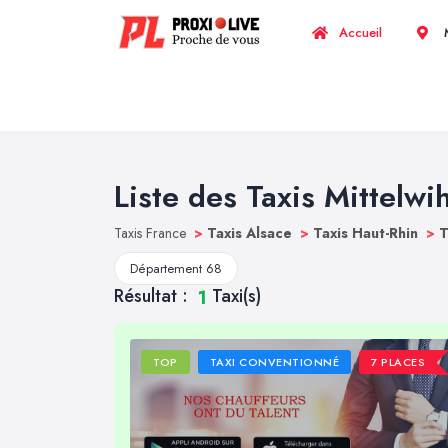
Accueil
M
Liste des Taxis Mittelwi
Taxis France
>
Taxis Alsace
>
Taxis Haut-Rhin
>
T
Département 68
Résultat :
Taxi(s)
1
TOP
TAXI CONVENTIONNÉ
7 PLACES