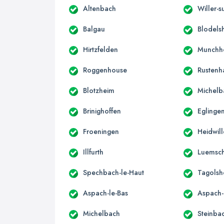
Altenbach
Willer-s
Balgau
Blodels
Hirtzfelden
Munchh
Roggenhouse
Rustenh
Blotzheim
Michelb
Brinighoffen
Eglinge
Froeningen
Heidwill
Illfurth
Luemsch
Spechbach-le-Haut
Tagolsh
Aspach-le-Bas
Aspach-
Michelbach
Steinba