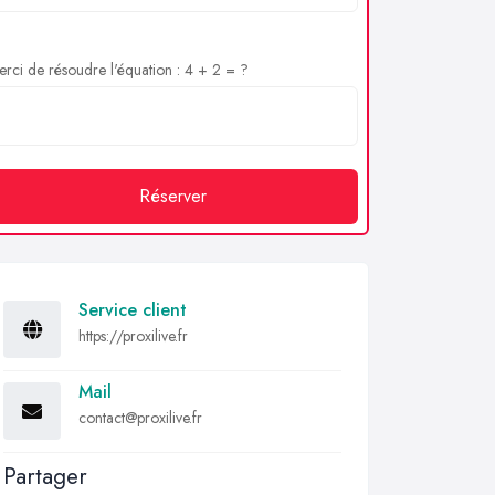
rci de résoudre l'équation : 4 + 2 = ?
Réserver
Service client
https://proxilive.fr
Mail
contact@proxilive.fr
Partager