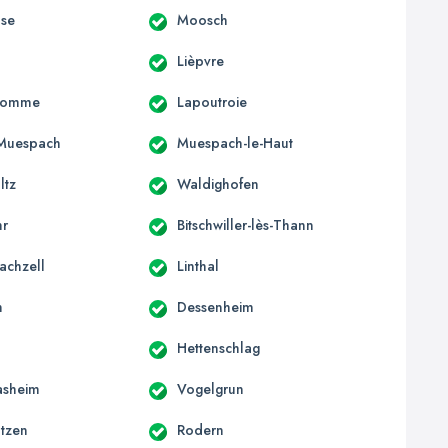
use
Moosch
Lièpvre
homme
Lapoutroie
Muespach
Muespach-le-Haut
ltz
Waldighofen
hr
Bitschwiller-lès-Thann
achzell
Linthal
m
Dessenheim
n
Hettenschlag
asheim
Vogelgrun
tzen
Rodern