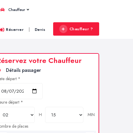
Chauffeur
Chauffeur ?
|
Réserver
Devis
éservez votre Chauffeur
Détails passager
ate départ *
eure départ *
H
MIN
ombre de places