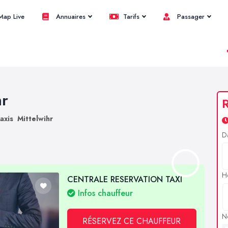
ap Live
Annuaires
Tarifs
Passager
hr
R
axis Mittelwihr
D
H
CENTRALE RESERVATION TAXI
Infos chauffeur
N
RÉSERVEZ CE CHAUFFEUR