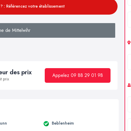
? : Référencez votre établissement
e de Mittelwihr
ur des prix
Appelez 09 88 29 01 98
t prix
runn
Beblenheim