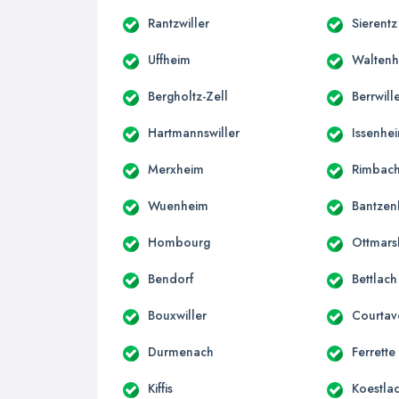
Rantzwiller
Sierentz
Uffheim
Walten
Bergholtz-Zell
Berrwill
Hartmannswiller
Issenhe
Merxheim
Rimbach
Wuenheim
Bantzen
Hombourg
Ottmars
Bendorf
Bettlach
Bouxwiller
Courta
Durmenach
Ferrette
Kiffis
Koestla