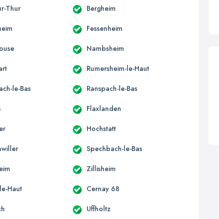
ur-Thur
Bergheim
heim
Fessenheim
ouse
Nambsheim
art
Rumersheim-le-Haut
ach-le-Bas
Ranspach-le-Bas
n
Flaxlanden
er
Hochstatt
willer
Spechbach-le-Bas
eim
Zillisheim
le-Haut
Cernay 68
ch
Uffholtz