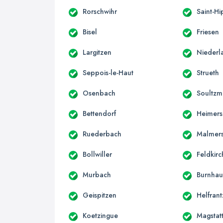
Rorschwihr
Saint-Hi
Bisel
Friesen
Largitzen
Niederl
Seppois-le-Haut
Strueth
Osenbach
Soultzm
Bettendorf
Heimers
Ruederbach
Malmer
Bollwiller
Feldkirc
Murbach
Burnhau
Geispitzen
Helfrant
Koetzingue
Magstatt