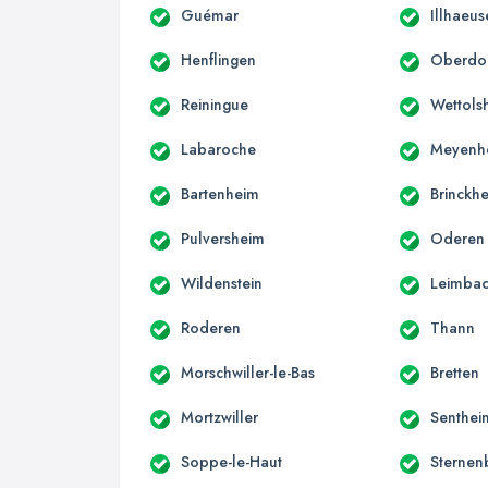
Guémar
Illhaeus
Henflingen
Oberdo
Reiningue
Wettols
Labaroche
Meyenh
Bartenheim
Brinckh
Pulversheim
Oderen
Wildenstein
Leimba
Roderen
Thann
Morschwiller-le-Bas
Bretten
Mortzwiller
Senthei
Soppe-le-Haut
Sternen