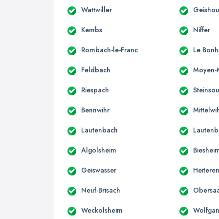
Wattwiller
Geisho
Kembs
Niffer
Rombach-le-Franc
Le Bon
Feldbach
Moyen-
Riespach
Steinsou
Bennwihr
Mittelwi
Lautenbach
Lautenb
Algolsheim
Bieshei
Geiswasser
Heitere
Neuf-Brisach
Obersa
Weckolsheim
Wolfgan