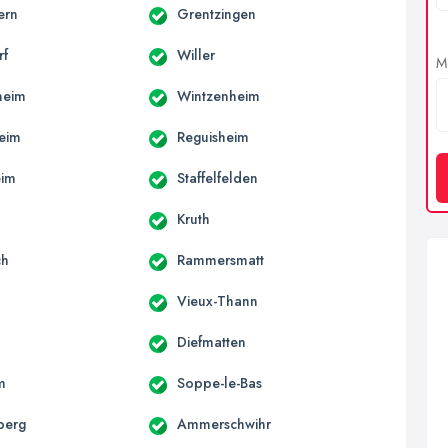
ern
Grentzingen
rf
Willer
Me
heim
Wintzenheim
eim
Reguisheim
eim
Staffelfelden
Kruth
ch
Rammersmatt
Vieux-Thann
Diefmatten
m
Soppe-le-Bas
berg
Ammerschwihr