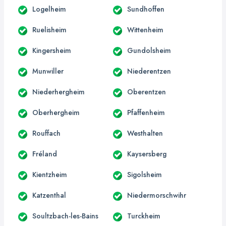
Logelheim
Sundhoffen
Ruelisheim
Wittenheim
Kingersheim
Gundolsheim
Munwiller
Niederentzen
Niederhergheim
Oberentzen
Oberhergheim
Pfaffenheim
Rouffach
Westhalten
Fréland
Kaysersberg
Kientzheim
Sigolsheim
Katzenthal
Niedermorschwihr
Soultzbach-les-Bains
Turckheim