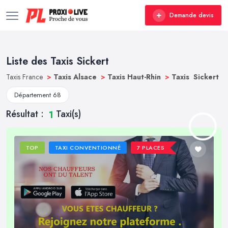
Demande devis
Liste des Taxis Sickert
Taxis France
>
Taxis Alsace
>
Taxis Haut-Rhin
>
Taxis Sickert
Département 68
Résultat :
Taxi(s)
1
TOP
TAXI CONVENTIONNÉ
7 PLACES