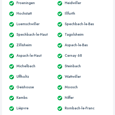
Froeningen
Heidwiller
Hochstatt
Illfurth
Luemschwiller
Spechbach-le-Bas
Spechbach-le-Haut
Tagolsheim
Zillisheim
Aspach-le-Bas
Aspach-le-Haut
Cernay 68
Michelbach
Steinbach
Uffholtz
Wattwiller
Geishouse
Moosch
Kembs
Niffer
Lièpvre
Rombach-le-Franc