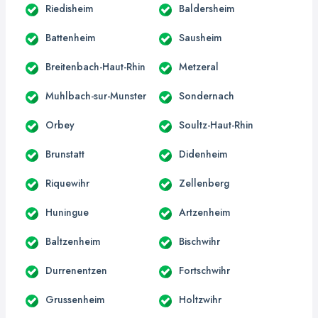
Riedisheim
Baldersheim
Battenheim
Sausheim
Breitenbach-Haut-Rhin
Metzeral
Muhlbach-sur-Munster
Sondernach
Orbey
Soultz-Haut-Rhin
Brunstatt
Didenheim
Riquewihr
Zellenberg
Huningue
Artzenheim
Baltzenheim
Bischwihr
Durrenentzen
Fortschwihr
Grussenheim
Holtzwihr