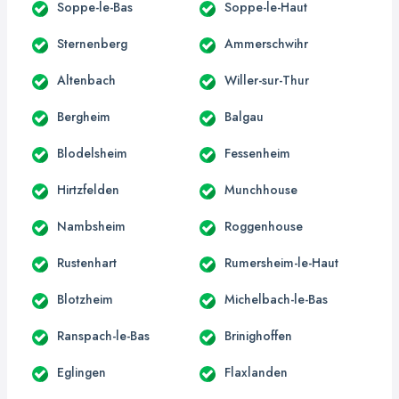
Soppe-le-Bas
Soppe-le-Haut
Sternenberg
Ammerschwihr
Altenbach
Willer-sur-Thur
Bergheim
Balgau
Blodelsheim
Fessenheim
Hirtzfelden
Munchhouse
Nambsheim
Roggenhouse
Rustenhart
Rumersheim-le-Haut
Blotzheim
Michelbach-le-Bas
Ranspach-le-Bas
Brinighoffen
Eglingen
Flaxlanden