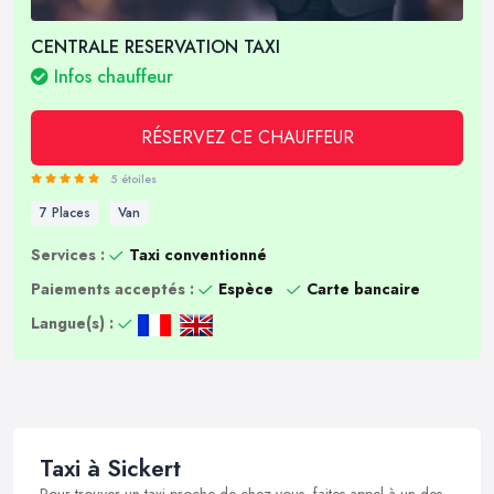
CENTRALE RESERVATION TAXI
Infos chauffeur
RÉSERVEZ CE CHAUFFEUR
5 étoiles
7 Places
Van
Services :
Taxi conventionné
Paiements acceptés :
Espèce
Carte bancaire
Langue(s) :
Taxi à Sickert
Pour trouver un taxi proche de chez vous, faites appel à un des