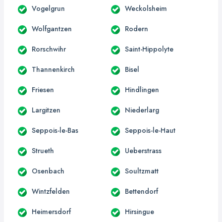
Vogelgrun
Weckolsheim
Wolfgantzen
Rodern
Rorschwihr
Saint-Hippolyte
Thannenkirch
Bisel
Friesen
Hindlingen
Largitzen
Niederlarg
Seppois-le-Bas
Seppois-le-Haut
Strueth
Ueberstrass
Osenbach
Soultzmatt
Wintzfelden
Bettendorf
Heimersdorf
Hirsingue