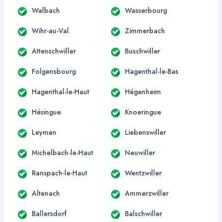
Walbach
Wasserbourg
Wihr-au-Val
Zimmerbach
Attenschwiller
Buschwiller
Folgensbourg
Hagenthal-le-Bas
Hagenthal-le-Haut
Hégenheim
Hésingue
Knoeringue
Leymen
Liebenswiller
Michelbach-le-Haut
Neuwiller
Ranspach-le-Haut
Wentzwiller
Altenach
Ammerzwiller
Ballersdorf
Balschwiller