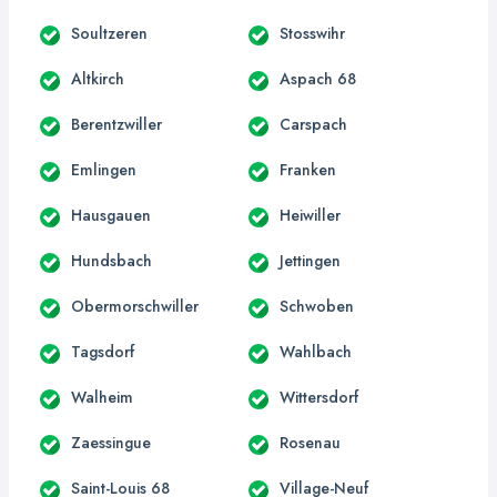
Soultzeren
Stosswihr
Altkirch
Aspach 68
Berentzwiller
Carspach
Emlingen
Franken
Hausgauen
Heiwiller
Hundsbach
Jettingen
Obermorschwiller
Schwoben
Tagsdorf
Wahlbach
Walheim
Wittersdorf
Zaessingue
Rosenau
Saint-Louis 68
Village-Neuf