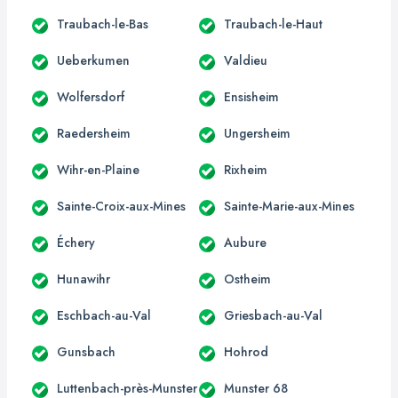
Traubach-le-Bas
Traubach-le-Haut
Ueberkumen
Valdieu
Wolfersdorf
Ensisheim
Raedersheim
Ungersheim
Wihr-en-Plaine
Rixheim
Sainte-Croix-aux-Mines
Sainte-Marie-aux-Mines
Échery
Aubure
Hunawihr
Ostheim
Eschbach-au-Val
Griesbach-au-Val
Gunsbach
Hohrod
Luttenbach-près-Munster
Munster 68