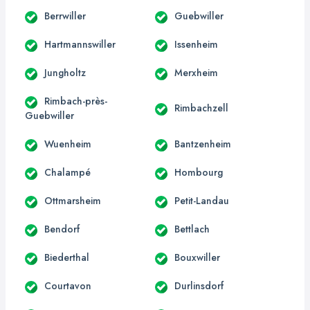
Berrwiller
Guebwiller
Hartmannswiller
Issenheim
Jungholtz
Merxheim
Rimbach-près-
Rimbachzell
Guebwiller
Wuenheim
Bantzenheim
Chalampé
Hombourg
Ottmarsheim
Petit-Landau
Bendorf
Bettlach
Biederthal
Bouxwiller
Courtavon
Durlinsdorf