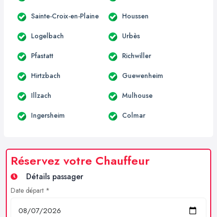
Sainte-Croix-en-Plaine
Houssen
Logelbach
Urbès
Pfastatt
Richwiller
Hirtzbach
Guewenheim
Illzach
Mulhouse
Ingersheim
Colmar
Réservez votre Chauffeur
Détails passager
Date départ *