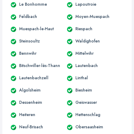
Le Bonhomme
Lapoutroie
Feldbach
Moyen-Muespach
Muespach-le-Haut
Riespach
Steinsoultz
Waldighofen
Bennwihr
Mittelwihr
Bitschwiller-lès-Thann
Lautenbach
Lautenbachzell
Linthal
Algolsheim
Biesheim
Dessenheim
Geiswasser
Heiteren
Hettenschlag
Neuf-Brisach
Obersaasheim