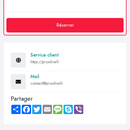
Réserver
Service client
https://proxilive.fr
Mail
contact@proxilive.fr
Partager
Share
Facebook
Twitter
Email
Message
Skype
Viber