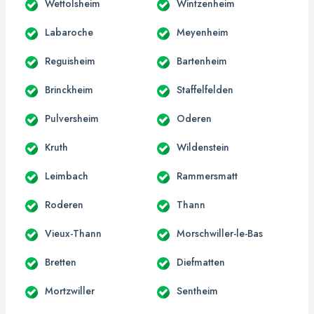
Wettolsheim
Wintzenheim
Labaroche
Meyenheim
Reguisheim
Bartenheim
Brinckheim
Staffelfelden
Pulversheim
Oderen
Kruth
Wildenstein
Leimbach
Rammersmatt
Roderen
Thann
Vieux-Thann
Morschwiller-le-Bas
Bretten
Diefmatten
Mortzwiller
Sentheim