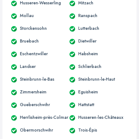
Husseren-Wesserling
Mitzach
Mollau
Ranspach
Storckensohn
Lutterbach
Bruebach
Dietwiller
Eschentzwiller
Habsheim
Landser
Schlierbach
Steinbrunn-le-Bas
Steinbrunn-le-Haut
Zimmersheim
Eguisheim
Gueberschwihr
Hattstatt
Herrlisheim-près-Colmar
Husseren-les-Châteaux
Obermorschwihr
Trois-Épis