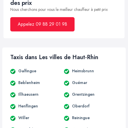
des prix
Nous cherchons pour vous le meilleur chauffeur à petit prix
Appelez 09 88 29 01 98
Taxis dans Les villes de Haut-Rhin
Galfingue
Heimsbrunn
Beblenheim
Guémar
Illhaeusern
Grentzingen
Henflingen
Oberdorf
Willer
Reiningue