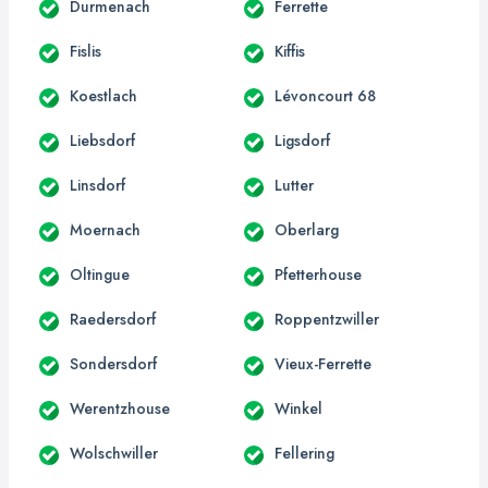
Durmenach
Ferrette
Fislis
Kiffis
Koestlach
Lévoncourt 68
Liebsdorf
Ligsdorf
Linsdorf
Lutter
Moernach
Oberlarg
Oltingue
Pfetterhouse
Raedersdorf
Roppentzwiller
Sondersdorf
Vieux-Ferrette
Werentzhouse
Winkel
Wolschwiller
Fellering