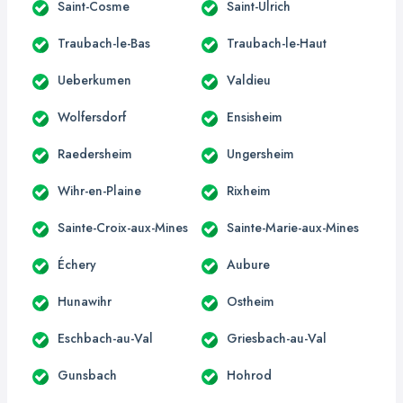
Saint-Cosme
Saint-Ulrich
Traubach-le-Bas
Traubach-le-Haut
Ueberkumen
Valdieu
Wolfersdorf
Ensisheim
Raedersheim
Ungersheim
Wihr-en-Plaine
Rixheim
Sainte-Croix-aux-Mines
Sainte-Marie-aux-Mines
Échery
Aubure
Hunawihr
Ostheim
Eschbach-au-Val
Griesbach-au-Val
Gunsbach
Hohrod