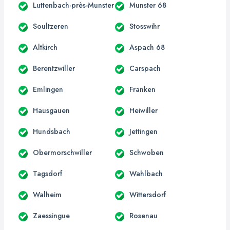
Luttenbach-près-Munster
Munster 68
Soultzeren
Stosswihr
Altkirch
Aspach 68
Berentzwiller
Carspach
Emlingen
Franken
Hausgauen
Heiwiller
Hundsbach
Jettingen
Obermorschwiller
Schwoben
Tagsdorf
Wahlbach
Walheim
Wittersdorf
Zaessingue
Rosenau