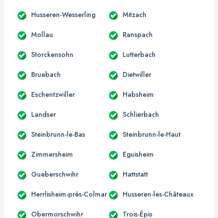
Husseren-Wesserling
Mitzach
Mollau
Ranspach
Storckensohn
Lutterbach
Bruebach
Dietwiller
Eschentzwiller
Habsheim
Landser
Schlierbach
Steinbrunn-le-Bas
Steinbrunn-le-Haut
Zimmersheim
Eguisheim
Gueberschwihr
Hattstatt
Herrlisheim-près-Colmar
Husseren-les-Châteaux
Obermorschwihr
Trois-Épis