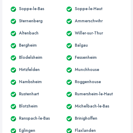
Soppe-le-Bas
Soppe-le-Haut
Sternenberg
Ammerschwihr
Altenbach
Willer-sur-Thur
Bergheim
Balgau
Blodelsheim
Fessenheim
Hirtzfelden
Munchhouse
Nambsheim
Roggenhouse
Rustenhart
Rumersheim-le-Haut
Blotzheim
Michelbach-le-Bas
Ranspach-le-Bas
Brinighoffen
Eglingen
Flaxlanden