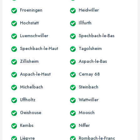
Froeningen
Heidwiller
Hochstatt
Illfurth
Luemschwiller
Spechbach-le-Bas
Spechbach-le-Haut
Tagolsheim
Zillisheim
Aspach-le-Bas
Aspach-le-Haut
Cernay 68
Michelbach
Steinbach
Uffholtz
Wattwiller
Geishouse
Moosch
Kembs
Niffer
Lièpvre
Rombach-le-Franc