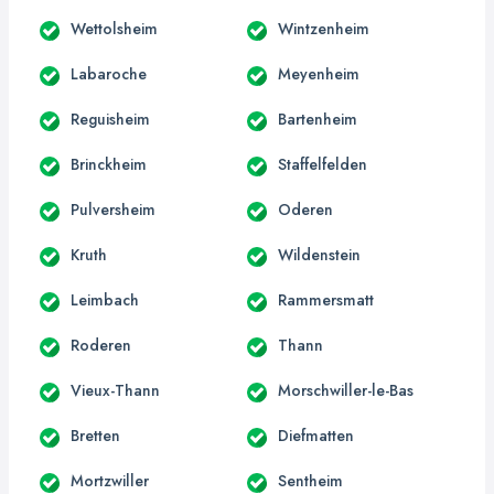
Wettolsheim
Wintzenheim
Labaroche
Meyenheim
Reguisheim
Bartenheim
Brinckheim
Staffelfelden
Pulversheim
Oderen
Kruth
Wildenstein
Leimbach
Rammersmatt
Roderen
Thann
Vieux-Thann
Morschwiller-le-Bas
Bretten
Diefmatten
Mortzwiller
Sentheim