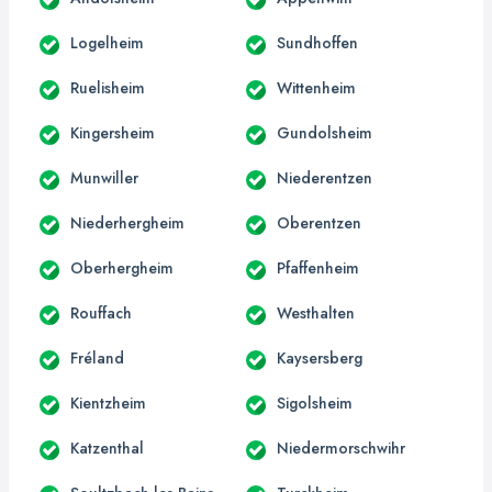
Logelheim
Sundhoffen
Ruelisheim
Wittenheim
Kingersheim
Gundolsheim
Munwiller
Niederentzen
Niederhergheim
Oberentzen
Oberhergheim
Pfaffenheim
Rouffach
Westhalten
Fréland
Kaysersberg
Kientzheim
Sigolsheim
Katzenthal
Niedermorschwihr