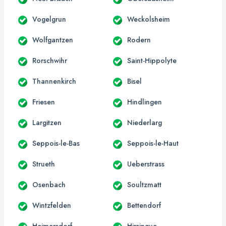
Vogelgrun
Weckolsheim
Wolfgantzen
Rodern
Rorschwihr
Saint-Hippolyte
Thannenkirch
Bisel
Friesen
Hindlingen
Largitzen
Niederlarg
Seppois-le-Bas
Seppois-le-Haut
Strueth
Ueberstrass
Osenbach
Soultzmatt
Wintzfelden
Bettendorf
Heimersdorf
Hirsingue