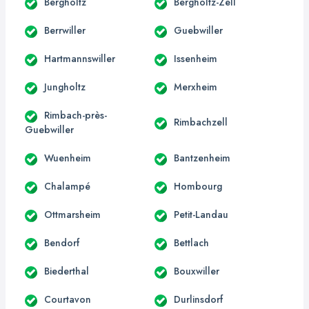
Bergholtz
Bergholtz-Zell
Berrwiller
Guebwiller
Hartmannswiller
Issenheim
Jungholtz
Merxheim
Rimbach-près-
Rimbachzell
Guebwiller
Wuenheim
Bantzenheim
Chalampé
Hombourg
Ottmarsheim
Petit-Landau
Bendorf
Bettlach
Biederthal
Bouxwiller
Courtavon
Durlinsdorf