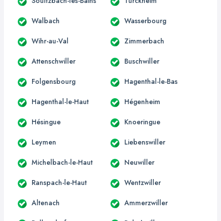
Soultzbach-les-Bains
Turckheim
Walbach
Wasserbourg
Wihr-au-Val
Zimmerbach
Attenschwiller
Buschwiller
Folgensbourg
Hagenthal-le-Bas
Hagenthal-le-Haut
Hégenheim
Hésingue
Knoeringue
Leymen
Liebenswiller
Michelbach-le-Haut
Neuwiller
Ranspach-le-Haut
Wentzwiller
Altenach
Ammerzwiller