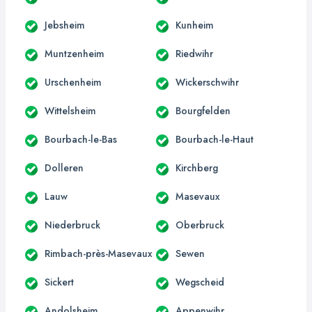
Jebsheim
Kunheim
Muntzenheim
Riedwihr
Urschenheim
Wickerschwihr
Wittelsheim
Bourgfelden
Bourbach-le-Bas
Bourbach-le-Haut
Dolleren
Kirchberg
Lauw
Masevaux
Niederbruck
Oberbruck
Rimbach-près-Masevaux
Sewen
Sickert
Wegscheid
Andolsheim
Appenwihr