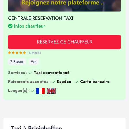
CENTRALE RESERVATION TAXI
Infos chauffeur
RÉSERVEZ CE CHAUFFEUR
5 étoiles
7 Places
Van
Services :
Taxi conventionné
Paiements acceptés :
Espèce
Carte bancaire
Langue(s) :
Taxi à Brinighoffen