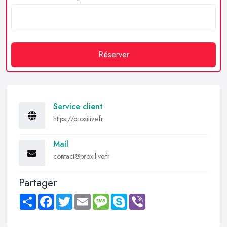
Réserver
Service client
https://proxilive.fr
Mail
contact@proxilive.fr
Partager
Share
Facebook
Twitter
Email
Message
Skype
Viber