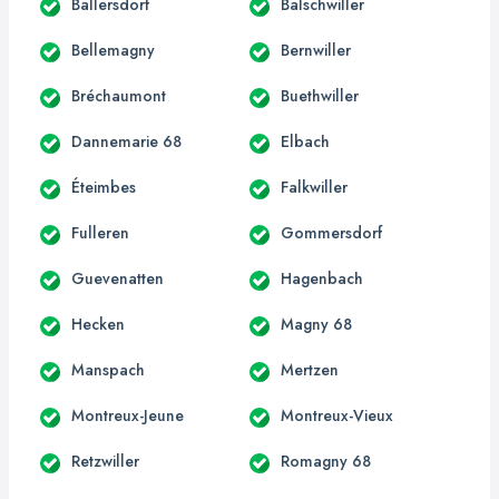
Ballersdorf
Balschwiller
Bellemagny
Bernwiller
Bréchaumont
Buethwiller
Dannemarie 68
Elbach
Éteimbes
Falkwiller
Fulleren
Gommersdorf
Guevenatten
Hagenbach
Hecken
Magny 68
Manspach
Mertzen
Montreux-Jeune
Montreux-Vieux
Retzwiller
Romagny 68