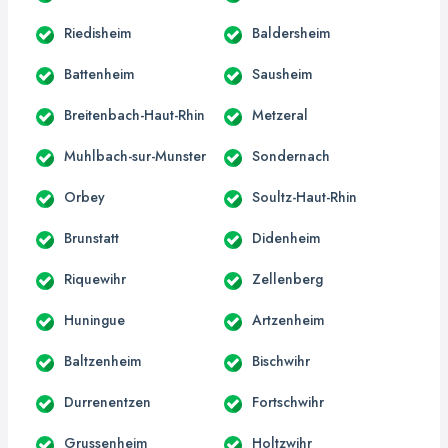
Riedisheim
Baldersheim
Battenheim
Sausheim
Breitenbach-Haut-Rhin
Metzeral
Muhlbach-sur-Munster
Sondernach
Orbey
Soultz-Haut-Rhin
Brunstatt
Didenheim
Riquewihr
Zellenberg
Huningue
Artzenheim
Baltzenheim
Bischwihr
Durrenentzen
Fortschwihr
Grussenheim
Holtzwihr