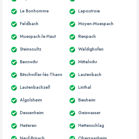
Le Bonhomme
Lapoutroie
Feldbach
Moyen-Muespach
Muespach-le-Haut
Riespach
Steinsoultz
Waldighofen
Bennwihr
Mittelwihr
Bitschwiller-lès-Thann
Lautenbach
Lautenbachzell
Linthal
Algolsheim
Biesheim
Dessenheim
Geiswasser
Heiteren
Hettenschlag
Neuf-Brisach
Obersaasheim