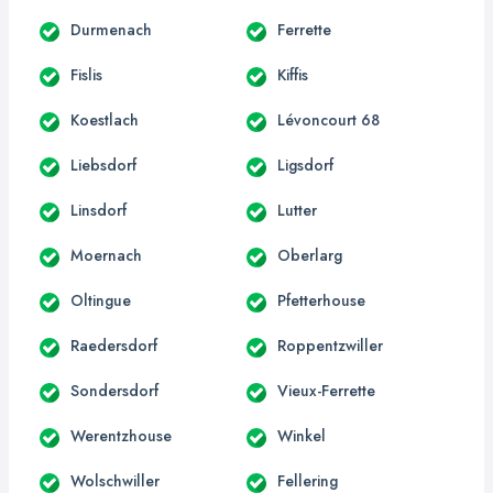
Durmenach
Ferrette
Fislis
Kiffis
Koestlach
Lévoncourt 68
Liebsdorf
Ligsdorf
Linsdorf
Lutter
Moernach
Oberlarg
Oltingue
Pfetterhouse
Raedersdorf
Roppentzwiller
Sondersdorf
Vieux-Ferrette
Werentzhouse
Winkel
Wolschwiller
Fellering