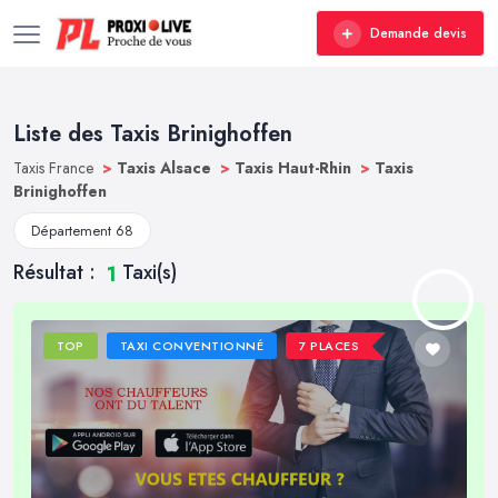
Demande devis
Liste des Taxis Brinighoffen
Taxis France
>
Taxis Alsace
>
Taxis Haut-Rhin
>
Taxis
Brinighoffen
Département 68
Résultat :
Taxi(s)
1
TOP
TAXI CONVENTIONNÉ
7 PLACES