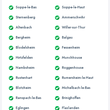
Soppe-le-Bas
Soppe-le-Haut
Sternenberg
Ammerschwihr
Altenbach
Willer-sur-Thur
Bergheim
Balgau
Blodelsheim
Fessenheim
Hirtzfelden
Munchhouse
Nambsheim
Roggenhouse
Rustenhart
Rumersheim-le-Haut
Blotzheim
Michelbach-le-Bas
Ranspach-le-Bas
Brinighoffen
Eglingen
Flaxlanden