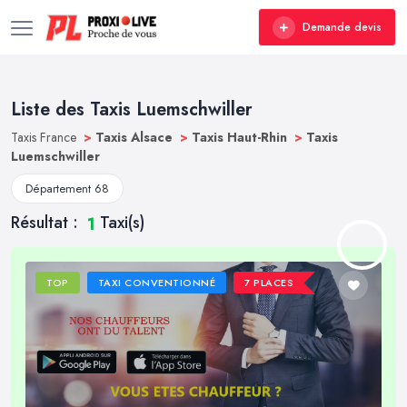
Demande devis
Liste des Taxis Luemschwiller
Taxis France
>
Taxis Alsace
>
Taxis Haut-Rhin
>
Taxis
Luemschwiller
Département 68
Résultat :
Taxi(s)
1
TOP
TAXI CONVENTIONNÉ
7 PLACES