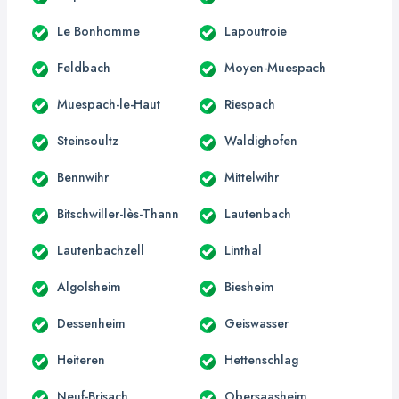
Le Bonhomme
Lapoutroie
Feldbach
Moyen-Muespach
Muespach-le-Haut
Riespach
Steinsoultz
Waldighofen
Bennwihr
Mittelwihr
Bitschwiller-lès-Thann
Lautenbach
Lautenbachzell
Linthal
Algolsheim
Biesheim
Dessenheim
Geiswasser
Heiteren
Hettenschlag
Neuf-Brisach
Obersaasheim