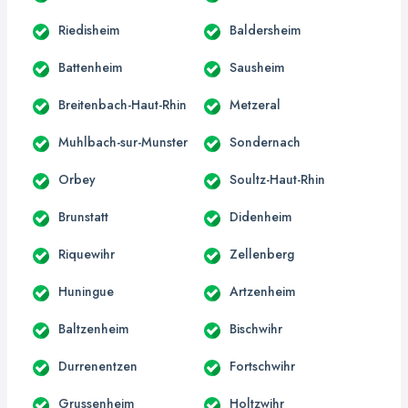
Riedisheim
Baldersheim
Battenheim
Sausheim
Breitenbach-Haut-Rhin
Metzeral
Muhlbach-sur-Munster
Sondernach
Orbey
Soultz-Haut-Rhin
Brunstatt
Didenheim
Riquewihr
Zellenberg
Huningue
Artzenheim
Baltzenheim
Bischwihr
Durrenentzen
Fortschwihr
Grussenheim
Holtzwihr