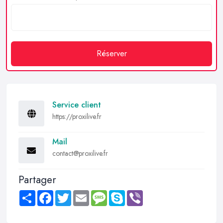
Réserver
Service client
https://proxilive.fr
Mail
contact@proxilive.fr
Partager
Share
Facebook
Twitter
Email
Message
Skype
Viber