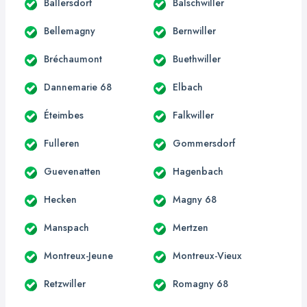
Ballersdorf
Balschwiller
Bellemagny
Bernwiller
Bréchaumont
Buethwiller
Dannemarie 68
Elbach
Éteimbes
Falkwiller
Fulleren
Gommersdorf
Guevenatten
Hagenbach
Hecken
Magny 68
Manspach
Mertzen
Montreux-Jeune
Montreux-Vieux
Retzwiller
Romagny 68