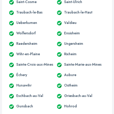
Saint-Cosme
Saint-Ulrich
Traubach-le-Bas
Traubach-le-Haut
Ueberkumen
Valdieu
Wolfersdorf
Ensisheim
Raedersheim
Ungersheim
Wihr-en-Plaine
Rixheim
Sainte-Croix-aux-Mines
Sainte-Marie-aux-Mines
Échery
Aubure
Hunawihr
Ostheim
Eschbach-au-Val
Griesbach-au-Val
Gunsbach
Hohrod