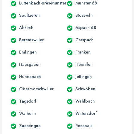
Luttenbach-près-Munster
Munster 68
Soultzeren
Stosswihr
Altkirch
Aspach 68
Berentzwiller
Carspach
Emlingen
Franken
Hausgauen
Heiwiller
Hundsbach
Jettingen
Obermorschwiller
Schwoben
Tagsdorf
Wahlbach
Walheim
Wittersdorf
Zaessingue
Rosenau