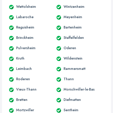
Wettolsheim
Wintzenheim
Labaroche
Meyenheim
Reguisheim
Bartenheim
Brinckheim
Staffelfelden
Pulversheim
Oderen
Kruth
Wildenstein
Leimbach
Rammersmatt
Roderen
Thann
Vieux-Thann
Morschwiller-le-Bas
Bretten
Diefmatten
Mortzwiller
Sentheim