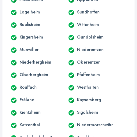
Logelheim
Sundhoffen
Ruelisheim
Wittenheim
Kingersheim
Gundolsheim
Munwiller
Niederentzen
Niederhergheim
Oberentzen
Oberhergheim
Pfaffenheim
Rouffach
Westhalten
Fréland
Kaysersberg
Kientzheim
Sigolsheim
Katzenthal
Niedermorschwihr