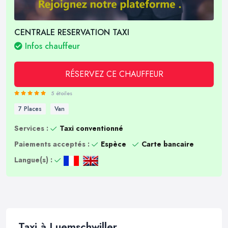
CENTRALE RESERVATION TAXI
Infos chauffeur
RÉSERVEZ CE CHAUFFEUR
5 étoiles
7 Places
Van
Services :
Taxi conventionné
Paiements acceptés :
Espèce
Carte bancaire
Langue(s) :
Taxi à Luemschwiller