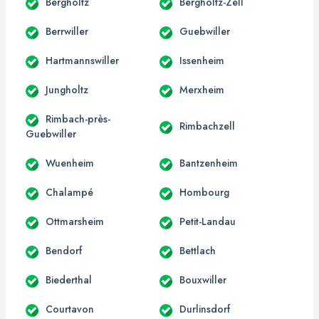
Bergholtz
Bergholtz-Zell
Berrwiller
Guebwiller
Hartmannswiller
Issenheim
Jungholtz
Merxheim
Rimbach-près-
Rimbachzell
Guebwiller
Wuenheim
Bantzenheim
Chalampé
Hombourg
Ottmarsheim
Petit-Landau
Bendorf
Bettlach
Biederthal
Bouxwiller
Courtavon
Durlinsdorf