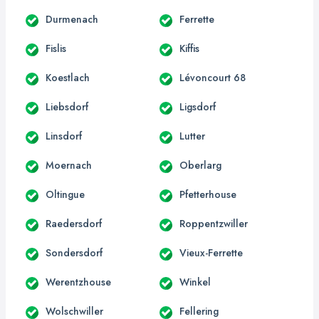
Durmenach
Ferrette
Fislis
Kiffis
Koestlach
Lévoncourt 68
Liebsdorf
Ligsdorf
Linsdorf
Lutter
Moernach
Oberlarg
Oltingue
Pfetterhouse
Raedersdorf
Roppentzwiller
Sondersdorf
Vieux-Ferrette
Werentzhouse
Winkel
Wolschwiller
Fellering