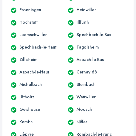
Froeningen
Heidwiller
Hochstatt
Illfurth
Luemschwiller
Spechbach-le-Bas
Spechbach-le-Haut
Tagolsheim
Zillisheim
Aspach-le-Bas
Aspach-le-Haut
Cernay 68
Michelbach
Steinbach
Uffholtz
Wattwiller
Geishouse
Moosch
Kembs
Niffer
Lièpvre
Rombach-le-Franc