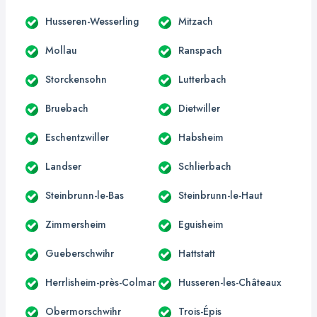
Husseren-Wesserling
Mitzach
Mollau
Ranspach
Storckensohn
Lutterbach
Bruebach
Dietwiller
Eschentzwiller
Habsheim
Landser
Schlierbach
Steinbrunn-le-Bas
Steinbrunn-le-Haut
Zimmersheim
Eguisheim
Gueberschwihr
Hattstatt
Herrlisheim-près-Colmar
Husseren-les-Châteaux
Obermorschwihr
Trois-Épis