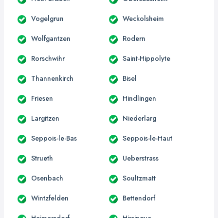
Vogelgrun
Weckolsheim
Wolfgantzen
Rodern
Rorschwihr
Saint-Hippolyte
Thannenkirch
Bisel
Friesen
Hindlingen
Largitzen
Niederlarg
Seppois-le-Bas
Seppois-le-Haut
Strueth
Ueberstrass
Osenbach
Soultzmatt
Wintzfelden
Bettendorf
Heimersdorf
Hirsingue