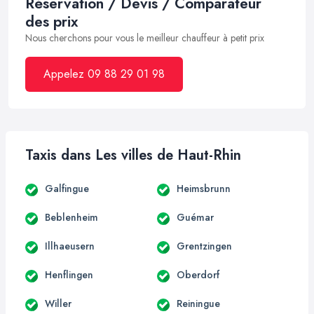
Réservation / Devis / Comparateur
des prix
Nous cherchons pour vous le meilleur chauffeur à petit prix
Appelez 09 88 29 01 98
Taxis dans Les villes de Haut-Rhin
Galfingue
Heimsbrunn
Beblenheim
Guémar
Illhaeusern
Grentzingen
Henflingen
Oberdorf
Willer
Reiningue