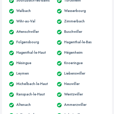
Soultzbach-les-Bains
Turckheim
Walbach
Wasserbourg
Wihr-au-Val
Zimmerbach
Attenschwiller
Buschwiller
Folgensbourg
Hagenthal-le-Bas
Hagenthal-le-Haut
Hégenheim
Hésingue
Knoeringue
Leymen
Liebenswiller
Michelbach-le-Haut
Neuwiller
Ranspach-le-Haut
Wentzwiller
Altenach
Ammerzwiller