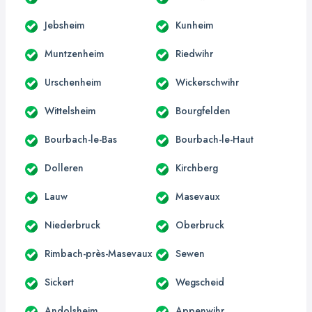
Jebsheim
Kunheim
Muntzenheim
Riedwihr
Urschenheim
Wickerschwihr
Wittelsheim
Bourgfelden
Bourbach-le-Bas
Bourbach-le-Haut
Dolleren
Kirchberg
Lauw
Masevaux
Niederbruck
Oberbruck
Rimbach-près-Masevaux
Sewen
Sickert
Wegscheid
Andolsheim
Appenwihr