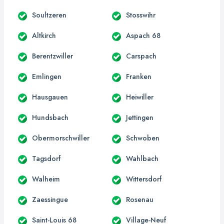
Soultzeren
Stosswihr
Altkirch
Aspach 68
Berentzwiller
Carspach
Emlingen
Franken
Hausgauen
Heiwiller
Hundsbach
Jettingen
Obermorschwiller
Schwoben
Tagsdorf
Wahlbach
Walheim
Wittersdorf
Zaessingue
Rosenau
Saint-Louis 68
Village-Neuf