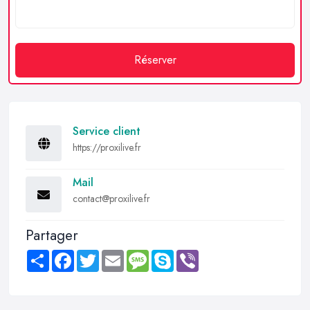
Réserver
Service client
https://proxilive.fr
Mail
contact@proxilive.fr
Partager
Share
Facebook
Twitter
Email
Message
Skype
Viber