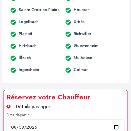
Sainte-Croix-en-Plaine
Houssen
Logelbach
Urbès
Pfastatt
Richwiller
Hirtzbach
Guewenheim
Illzach
Mulhouse
Ingersheim
Colmar
Réservez votre Chauffeur
Détails passager
Date départ *