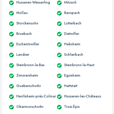
Husseren-Wesserling
Mitzach
Mollau
Ranspach
Storckensohn
Lutterbach
Bruebach
Dietwiller
Eschentzwiller
Habsheim
Landser
Schlierbach
Steinbrunn-le-Bas
Steinbrunn-le-Haut
Zimmersheim
Eguisheim
Gueberschwihr
Hattstatt
Herrlisheim-près-Colmar
Husseren-les-Châteaux
Obermorschwihr
Trois-Épis