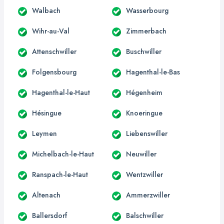
Walbach
Wasserbourg
Wihr-au-Val
Zimmerbach
Attenschwiller
Buschwiller
Folgensbourg
Hagenthal-le-Bas
Hagenthal-le-Haut
Hégenheim
Hésingue
Knoeringue
Leymen
Liebenswiller
Michelbach-le-Haut
Neuwiller
Ranspach-le-Haut
Wentzwiller
Altenach
Ammerzwiller
Ballersdorf
Balschwiller