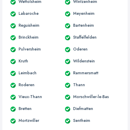
Wettolsheim
Wintzenheim
Labaroche
Meyenheim
Reguisheim
Bartenheim
Brinckheim
Staffelfelden
Pulversheim
Oderen
Kruth
Wildenstein
Leimbach
Rammersmatt
Roderen
Thann
Vieux-Thann
Morschwiller-le-Bas
Bretten
Diefmatten
Mortzwiller
Sentheim