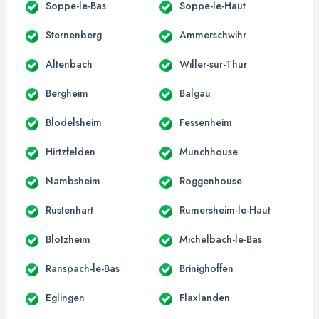
Soppe-le-Bas
Soppe-le-Haut
Sternenberg
Ammerschwihr
Altenbach
Willer-sur-Thur
Bergheim
Balgau
Blodelsheim
Fessenheim
Hirtzfelden
Munchhouse
Nambsheim
Roggenhouse
Rustenhart
Rumersheim-le-Haut
Blotzheim
Michelbach-le-Bas
Ranspach-le-Bas
Brinighoffen
Eglingen
Flaxlanden