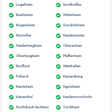
Logelheim
Sundhoffen
Ruelisheim
Wittenheim
Kingersheim
Gundolsheim
Munwiller
Niederentzen
Niederhergheim
Oberentzen
Oberhergheim
Pfaffenheim
Rouffach
Westhalten
Fréland
Kaysersberg
Kientzheim
Sigolsheim
Katzenthal
Niedermorschwihr
Soultzbach-les-Bains
Turckheim