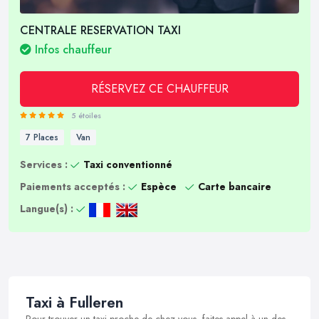
CENTRALE RESERVATION TAXI
Infos chauffeur
RÉSERVEZ CE CHAUFFEUR
5 étoiles
7 Places
Van
Services :
Taxi conventionné
Paiements acceptés :
Espèce
Carte bancaire
Langue(s) :
Taxi à Fulleren
Pour trouver un taxi proche de chez vous, faites appel à un des