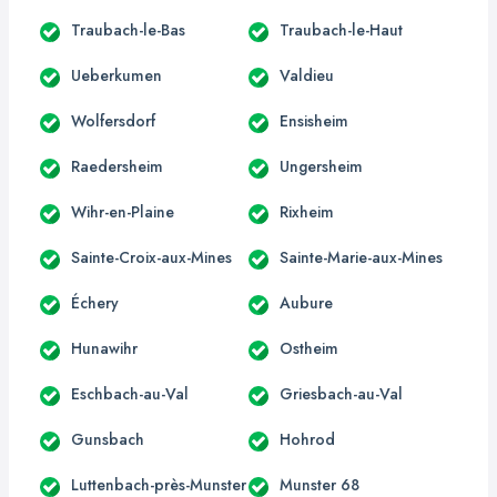
Traubach-le-Bas
Traubach-le-Haut
Ueberkumen
Valdieu
Wolfersdorf
Ensisheim
Raedersheim
Ungersheim
Wihr-en-Plaine
Rixheim
Sainte-Croix-aux-Mines
Sainte-Marie-aux-Mines
Échery
Aubure
Hunawihr
Ostheim
Eschbach-au-Val
Griesbach-au-Val
Gunsbach
Hohrod
Luttenbach-près-Munster
Munster 68