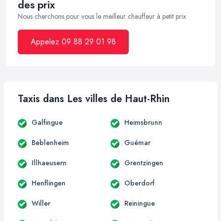
des prix
Nous cherchons pour vous le meilleur chauffeur à petit prix
Appelez 09 88 29 01 98
Taxis dans Les villes de Haut-Rhin
Galfingue
Heimsbrunn
Beblenheim
Guémar
Illhaeusern
Grentzingen
Henflingen
Oberdorf
Willer
Reiningue