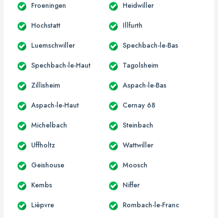
Froeningen
Heidwiller
Hochstatt
Illfurth
Luemschwiller
Spechbach-le-Bas
Spechbach-le-Haut
Tagolsheim
Zillisheim
Aspach-le-Bas
Aspach-le-Haut
Cernay 68
Michelbach
Steinbach
Uffholtz
Wattwiller
Geishouse
Moosch
Kembs
Niffer
Lièpvre
Rombach-le-Franc