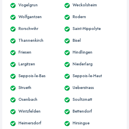
Vogelgrun
Weckolsheim
Wolfgantzen
Rodern
Rorschwihr
Saint-Hippolyte
Thannenkirch
Bisel
Friesen
Hindlingen
Largitzen
Niederlarg
Seppois-le-Bas
Seppois-le-Haut
Strueth
Ueberstrass
Osenbach
Soultzmatt
Wintzfelden
Bettendorf
Heimersdorf
Hirsingue