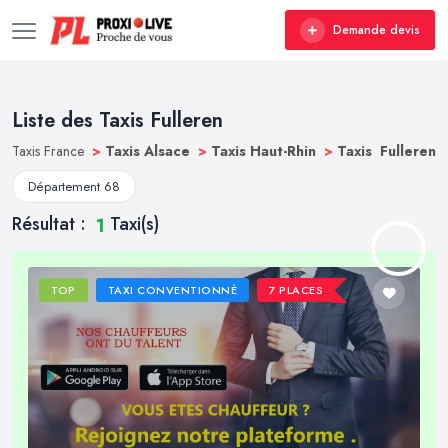
Demande devis
Liste des Taxis Fulleren
Taxis France
>
Taxis Alsace
>
Taxis Haut-Rhin
>
Taxis Fulleren
Département 68
Résultat :
Taxi(s)
1
TOP
TAXI CONVENTIONNÉ
7 PLACES