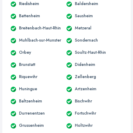
Riedisheim
Baldersheim
Battenheim
Sausheim
Breitenbach-Haut-Rhin
Metzeral
Muhlbach-sur-Munster
Sondernach
Orbey
Soultz-Haut-Rhin
Brunstatt
Didenheim
Riquewihr
Zellenberg
Huningue
Artzenheim
Baltzenheim
Bischwihr
Durrenentzen
Fortschwihr
Grussenheim
Holtzwihr