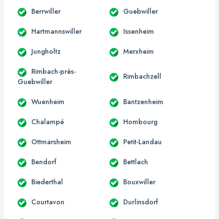
Berrwiller
Guebwiller
Hartmannswiller
Issenheim
Jungholtz
Merxheim
Rimbach-près-
Rimbachzell
Guebwiller
Wuenheim
Bantzenheim
Chalampé
Hombourg
Ottmarsheim
Petit-Landau
Bendorf
Bettlach
Biederthal
Bouxwiller
Courtavon
Durlinsdorf