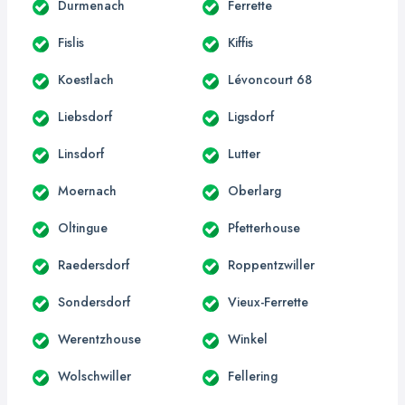
Durmenach
Ferrette
Fislis
Kiffis
Koestlach
Lévoncourt 68
Liebsdorf
Ligsdorf
Linsdorf
Lutter
Moernach
Oberlarg
Oltingue
Pfetterhouse
Raedersdorf
Roppentzwiller
Sondersdorf
Vieux-Ferrette
Werentzhouse
Winkel
Wolschwiller
Fellering