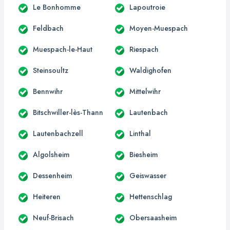
Le Bonhomme
Lapoutroie
Feldbach
Moyen-Muespach
Muespach-le-Haut
Riespach
Steinsoultz
Waldighofen
Bennwihr
Mittelwihr
Bitschwiller-lès-Thann
Lautenbach
Lautenbachzell
Linthal
Algolsheim
Biesheim
Dessenheim
Geiswasser
Heiteren
Hettenschlag
Neuf-Brisach
Obersaasheim