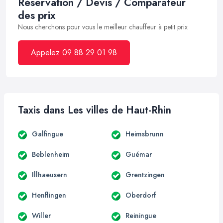
Réservation / Devis / Comparateur
des prix
Nous cherchons pour vous le meilleur chauffeur à petit prix
Appelez 09 88 29 01 98
Taxis dans Les villes de Haut-Rhin
Galfingue
Heimsbrunn
Beblenheim
Guémar
Illhaeusern
Grentzingen
Henflingen
Oberdorf
Willer
Reiningue