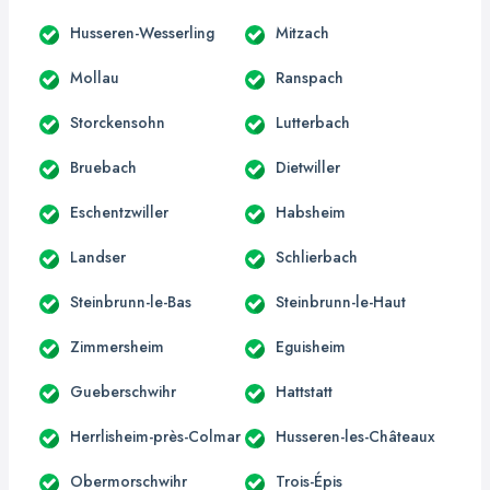
Husseren-Wesserling
Mitzach
Mollau
Ranspach
Storckensohn
Lutterbach
Bruebach
Dietwiller
Eschentzwiller
Habsheim
Landser
Schlierbach
Steinbrunn-le-Bas
Steinbrunn-le-Haut
Zimmersheim
Eguisheim
Gueberschwihr
Hattstatt
Herrlisheim-près-Colmar
Husseren-les-Châteaux
Obermorschwihr
Trois-Épis