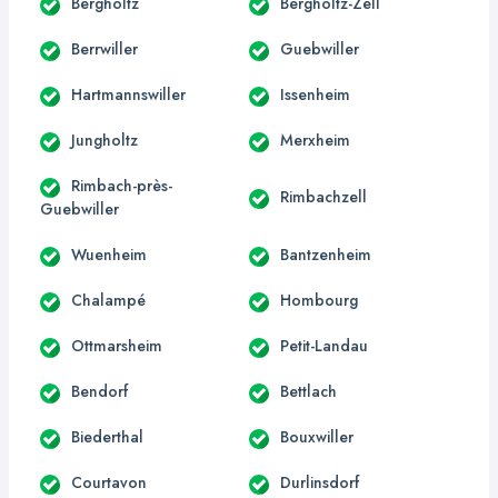
Bergholtz
Bergholtz-Zell
Berrwiller
Guebwiller
Hartmannswiller
Issenheim
Jungholtz
Merxheim
Rimbach-près-
Rimbachzell
Guebwiller
Wuenheim
Bantzenheim
Chalampé
Hombourg
Ottmarsheim
Petit-Landau
Bendorf
Bettlach
Biederthal
Bouxwiller
Courtavon
Durlinsdorf