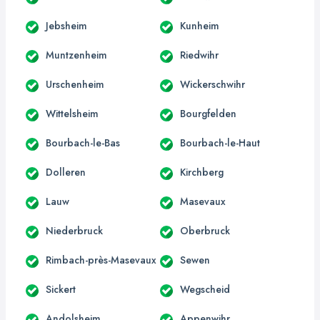
Jebsheim
Kunheim
Muntzenheim
Riedwihr
Urschenheim
Wickerschwihr
Wittelsheim
Bourgfelden
Bourbach-le-Bas
Bourbach-le-Haut
Dolleren
Kirchberg
Lauw
Masevaux
Niederbruck
Oberbruck
Rimbach-près-Masevaux
Sewen
Sickert
Wegscheid
Andolsheim
Appenwihr