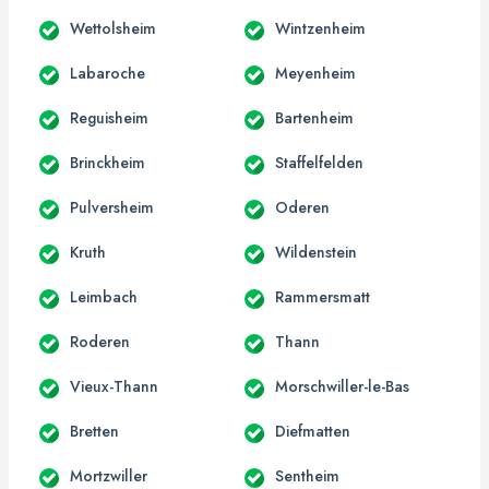
Wettolsheim
Wintzenheim
Labaroche
Meyenheim
Reguisheim
Bartenheim
Brinckheim
Staffelfelden
Pulversheim
Oderen
Kruth
Wildenstein
Leimbach
Rammersmatt
Roderen
Thann
Vieux-Thann
Morschwiller-le-Bas
Bretten
Diefmatten
Mortzwiller
Sentheim