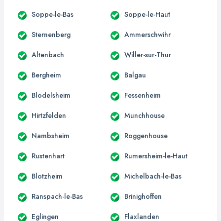
Soppe-le-Bas
Soppe-le-Haut
Sternenberg
Ammerschwihr
Altenbach
Willer-sur-Thur
Bergheim
Balgau
Blodelsheim
Fessenheim
Hirtzfelden
Munchhouse
Nambsheim
Roggenhouse
Rustenhart
Rumersheim-le-Haut
Blotzheim
Michelbach-le-Bas
Ranspach-le-Bas
Brinighoffen
Eglingen
Flaxlanden