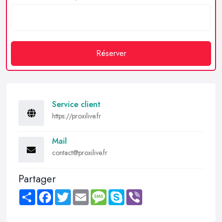
Réserver
Service client
https://proxilive.fr
Mail
contact@proxilive.fr
Partager
Share
Facebook
Twitter
Email
Message
Skype
Viber