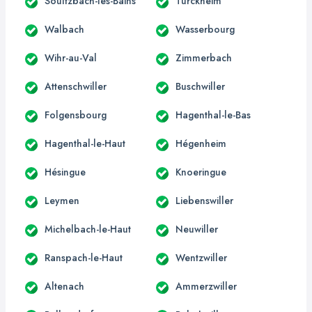
Soultzbach-les-Bains
Turckheim
Walbach
Wasserbourg
Wihr-au-Val
Zimmerbach
Attenschwiller
Buschwiller
Folgensbourg
Hagenthal-le-Bas
Hagenthal-le-Haut
Hégenheim
Hésingue
Knoeringue
Leymen
Liebenswiller
Michelbach-le-Haut
Neuwiller
Ranspach-le-Haut
Wentzwiller
Altenach
Ammerzwiller