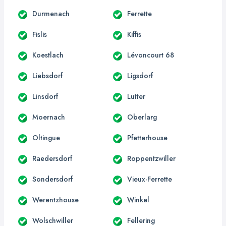
Durmenach
Ferrette
Fislis
Kiffis
Koestlach
Lévoncourt 68
Liebsdorf
Ligsdorf
Linsdorf
Lutter
Moernach
Oberlarg
Oltingue
Pfetterhouse
Raedersdorf
Roppentzwiller
Sondersdorf
Vieux-Ferrette
Werentzhouse
Winkel
Wolschwiller
Fellering