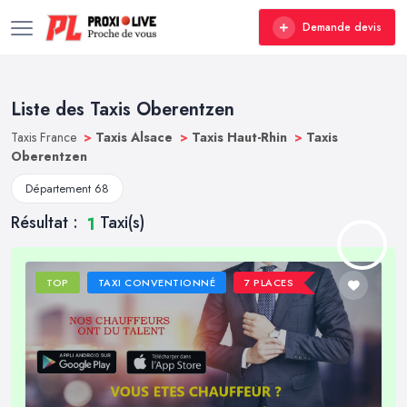
Demande devis
Liste des Taxis Oberentzen
Taxis France
>
Taxis Alsace
>
Taxis Haut-Rhin
>
Taxis
Oberentzen
Département 68
Résultat :
Taxi(s)
1
TOP
TAXI CONVENTIONNÉ
7 PLACES