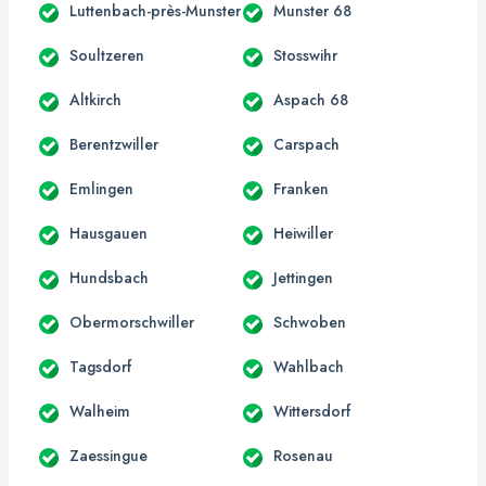
Luttenbach-près-Munster
Munster 68
Soultzeren
Stosswihr
Altkirch
Aspach 68
Berentzwiller
Carspach
Emlingen
Franken
Hausgauen
Heiwiller
Hundsbach
Jettingen
Obermorschwiller
Schwoben
Tagsdorf
Wahlbach
Walheim
Wittersdorf
Zaessingue
Rosenau