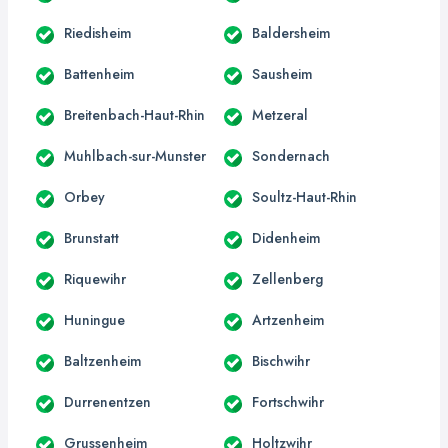
Riedisheim
Baldersheim
Battenheim
Sausheim
Breitenbach-Haut-Rhin
Metzeral
Muhlbach-sur-Munster
Sondernach
Orbey
Soultz-Haut-Rhin
Brunstatt
Didenheim
Riquewihr
Zellenberg
Huningue
Artzenheim
Baltzenheim
Bischwihr
Durrenentzen
Fortschwihr
Grussenheim
Holtzwihr