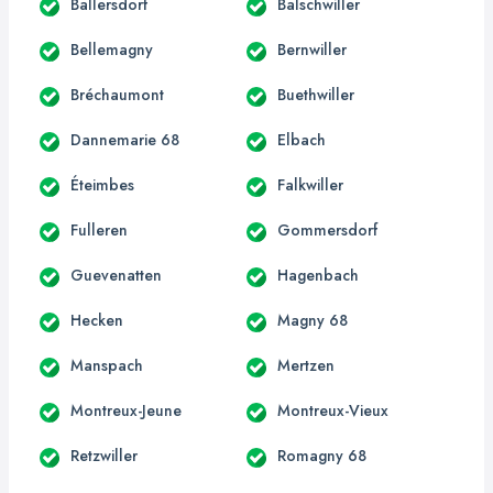
Ballersdorf
Balschwiller
Bellemagny
Bernwiller
Bréchaumont
Buethwiller
Dannemarie 68
Elbach
Éteimbes
Falkwiller
Fulleren
Gommersdorf
Guevenatten
Hagenbach
Hecken
Magny 68
Manspach
Mertzen
Montreux-Jeune
Montreux-Vieux
Retzwiller
Romagny 68