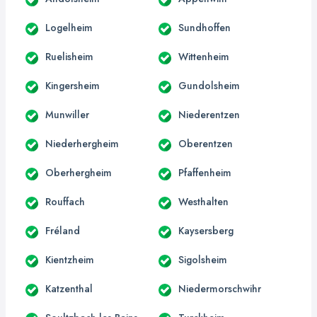
Logelheim
Sundhoffen
Ruelisheim
Wittenheim
Kingersheim
Gundolsheim
Munwiller
Niederentzen
Niederhergheim
Oberentzen
Oberhergheim
Pfaffenheim
Rouffach
Westhalten
Fréland
Kaysersberg
Kientzheim
Sigolsheim
Katzenthal
Niedermorschwihr