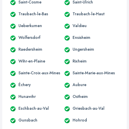
Saint-Cosme
Saint-Ulrich
Traubach-le-Bas
Traubach-le-Haut
Ueberkumen
Valdieu
Wolfersdorf
Ensisheim
Raedersheim
Ungersheim
Wihr-en-Plaine
Rixheim
Sainte-Croix-aux-Mines
Sainte-Marie-aux-Mines
Échery
Aubure
Hunawihr
Ostheim
Eschbach-au-Val
Griesbach-au-Val
Gunsbach
Hohrod