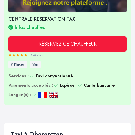
CENTRALE RESERVATION TAXI
Infos chauffeur
RÉSERVEZ CE CHAUFFEUR
5 étoiles
7 Places
Van
Services :
Taxi conventionné
Paiements acceptés :
Espèce
Carte bancaire
Langue(s) :
Taxi à Oberentzen