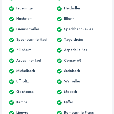
Froeningen
Heidwiller
Hochstatt
Illfurth
Luemschwiller
Spechbach-le-Bas
Spechbach-le-Haut
Tagolsheim
Zillisheim
Aspach-le-Bas
Aspach-le-Haut
Cernay 68
Michelbach
Steinbach
Uffholtz
Wattwiller
Geishouse
Moosch
Kembs
Niffer
Lièpvre
Rombach-le-Franc