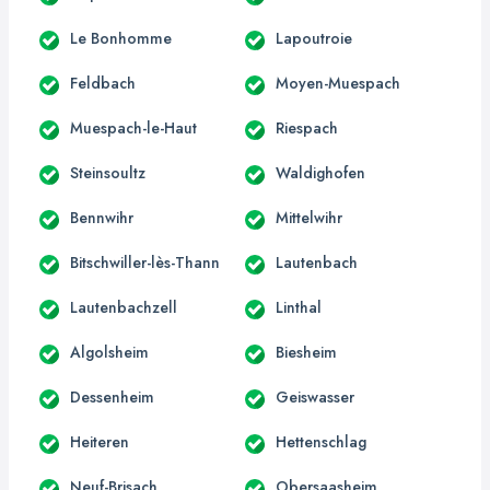
Le Bonhomme
Lapoutroie
Feldbach
Moyen-Muespach
Muespach-le-Haut
Riespach
Steinsoultz
Waldighofen
Bennwihr
Mittelwihr
Bitschwiller-lès-Thann
Lautenbach
Lautenbachzell
Linthal
Algolsheim
Biesheim
Dessenheim
Geiswasser
Heiteren
Hettenschlag
Neuf-Brisach
Obersaasheim