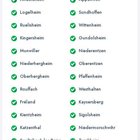
Logelheim
Sundhoffen
Ruelisheim
Wittenheim
Kingersheim
Gundolsheim
Munwiller
Niederentzen
Niederhergheim
Oberentzen
Oberhergheim
Pfaffenheim
Rouffach
Westhalten
Fréland
Kaysersberg
Kientzheim
Sigolsheim
Katzenthal
Niedermorschwihr