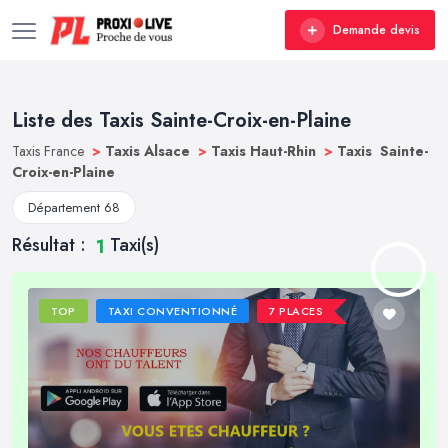
Demande devis
Liste des Taxis Sainte-Croix-en-Plaine
Taxis France
>
Taxis Alsace
>
Taxis Haut-Rhin
>
Taxis Sainte-
Croix-en-Plaine
Département 68
Résultat :
Taxi(s)
1
TOP
TAXI CONVENTIONNÉ
7 PLACES