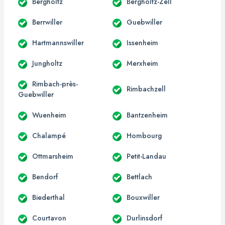
Bergholtz
Bergholtz-Zell
Berrwiller
Guebwiller
Hartmannswiller
Issenheim
Jungholtz
Merxheim
Rimbach-près-
Rimbachzell
Guebwiller
Wuenheim
Bantzenheim
Chalampé
Hombourg
Ottmarsheim
Petit-Landau
Bendorf
Bettlach
Biederthal
Bouxwiller
Courtavon
Durlinsdorf