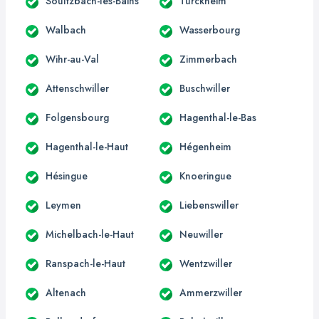
Soultzbach-les-Bains
Turckheim
Walbach
Wasserbourg
Wihr-au-Val
Zimmerbach
Attenschwiller
Buschwiller
Folgensbourg
Hagenthal-le-Bas
Hagenthal-le-Haut
Hégenheim
Hésingue
Knoeringue
Leymen
Liebenswiller
Michelbach-le-Haut
Neuwiller
Ranspach-le-Haut
Wentzwiller
Altenach
Ammerzwiller