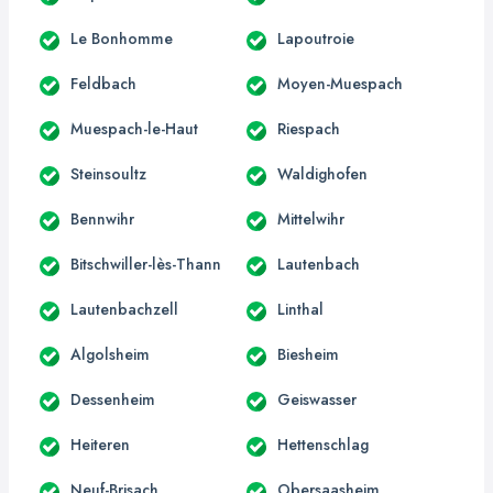
Le Bonhomme
Lapoutroie
Feldbach
Moyen-Muespach
Muespach-le-Haut
Riespach
Steinsoultz
Waldighofen
Bennwihr
Mittelwihr
Bitschwiller-lès-Thann
Lautenbach
Lautenbachzell
Linthal
Algolsheim
Biesheim
Dessenheim
Geiswasser
Heiteren
Hettenschlag
Neuf-Brisach
Obersaasheim