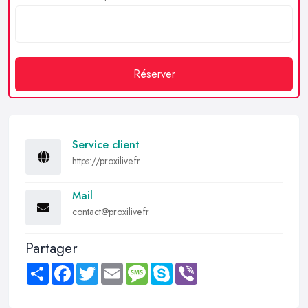
Réserver
Service client
https://proxilive.fr
Mail
contact@proxilive.fr
Partager
Share
Facebook
Twitter
Email
Message
Skype
Viber