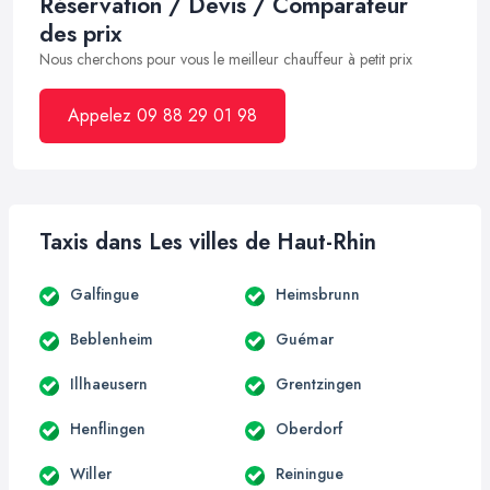
Réservation / Devis / Comparateur
des prix
Nous cherchons pour vous le meilleur chauffeur à petit prix
Appelez 09 88 29 01 98
Taxis dans Les villes de Haut-Rhin
Galfingue
Heimsbrunn
Beblenheim
Guémar
Illhaeusern
Grentzingen
Henflingen
Oberdorf
Willer
Reiningue