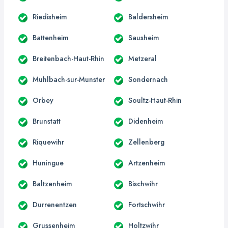
Riedisheim
Baldersheim
Battenheim
Sausheim
Breitenbach-Haut-Rhin
Metzeral
Muhlbach-sur-Munster
Sondernach
Orbey
Soultz-Haut-Rhin
Brunstatt
Didenheim
Riquewihr
Zellenberg
Huningue
Artzenheim
Baltzenheim
Bischwihr
Durrenentzen
Fortschwihr
Grussenheim
Holtzwihr