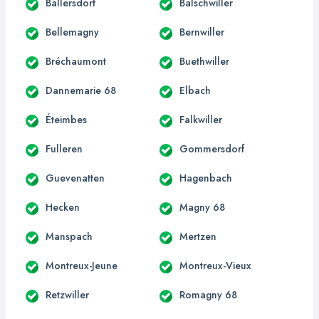
Ballersdorf
Balschwiller
Bellemagny
Bernwiller
Bréchaumont
Buethwiller
Dannemarie 68
Elbach
Éteimbes
Falkwiller
Fulleren
Gommersdorf
Guevenatten
Hagenbach
Hecken
Magny 68
Manspach
Mertzen
Montreux-Jeune
Montreux-Vieux
Retzwiller
Romagny 68