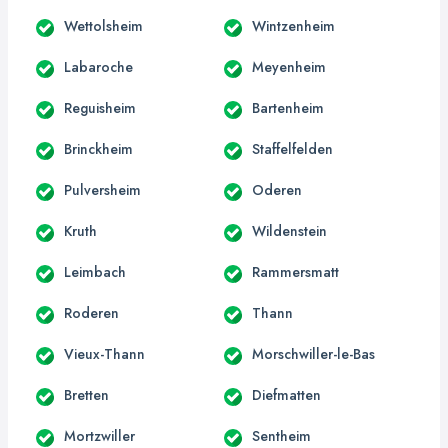
Wettolsheim
Wintzenheim
Labaroche
Meyenheim
Reguisheim
Bartenheim
Brinckheim
Staffelfelden
Pulversheim
Oderen
Kruth
Wildenstein
Leimbach
Rammersmatt
Roderen
Thann
Vieux-Thann
Morschwiller-le-Bas
Bretten
Diefmatten
Mortzwiller
Sentheim