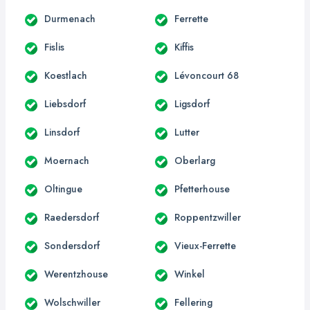
Durmenach
Ferrette
Fislis
Kiffis
Koestlach
Lévoncourt 68
Liebsdorf
Ligsdorf
Linsdorf
Lutter
Moernach
Oberlarg
Oltingue
Pfetterhouse
Raedersdorf
Roppentzwiller
Sondersdorf
Vieux-Ferrette
Werentzhouse
Winkel
Wolschwiller
Fellering