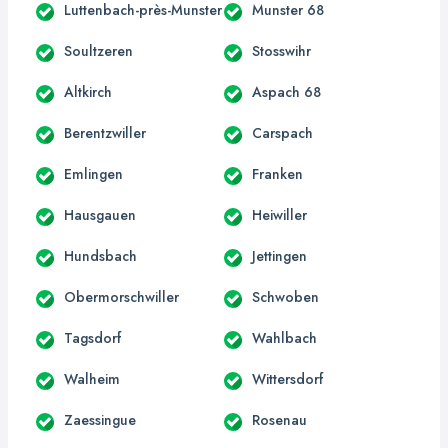
Luttenbach-près-Munster
Munster 68
Soultzeren
Stosswihr
Altkirch
Aspach 68
Berentzwiller
Carspach
Emlingen
Franken
Hausgauen
Heiwiller
Hundsbach
Jettingen
Obermorschwiller
Schwoben
Tagsdorf
Wahlbach
Walheim
Wittersdorf
Zaessingue
Rosenau