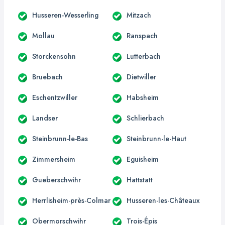
Husseren-Wesserling
Mitzach
Mollau
Ranspach
Storckensohn
Lutterbach
Bruebach
Dietwiller
Eschentzwiller
Habsheim
Landser
Schlierbach
Steinbrunn-le-Bas
Steinbrunn-le-Haut
Zimmersheim
Eguisheim
Gueberschwihr
Hattstatt
Herrlisheim-près-Colmar
Husseren-les-Châteaux
Obermorschwihr
Trois-Épis