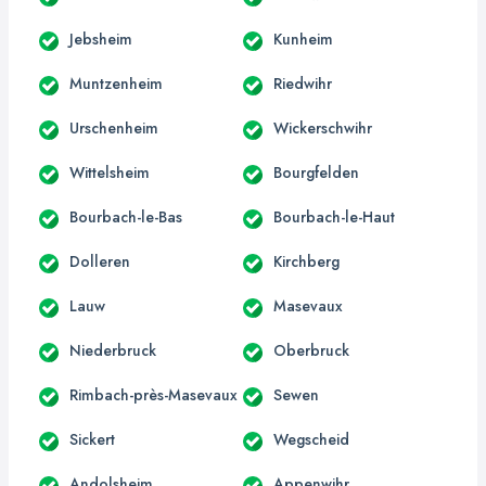
Jebsheim
Kunheim
Muntzenheim
Riedwihr
Urschenheim
Wickerschwihr
Wittelsheim
Bourgfelden
Bourbach-le-Bas
Bourbach-le-Haut
Dolleren
Kirchberg
Lauw
Masevaux
Niederbruck
Oberbruck
Rimbach-près-Masevaux
Sewen
Sickert
Wegscheid
Andolsheim
Appenwihr