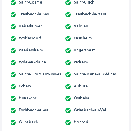
Saint-Cosme
Saint-Ulrich
Traubach-le-Bas
Traubach-le-Haut
Ueberkumen
Valdieu
Wolfersdorf
Ensisheim
Raedersheim
Ungersheim
Wihr-en-Plaine
Rixheim
Sainte-Croix-aux-Mines
Sainte-Marie-aux-Mines
Échery
Aubure
Hunawihr
Ostheim
Eschbach-au-Val
Griesbach-au-Val
Gunsbach
Hohrod