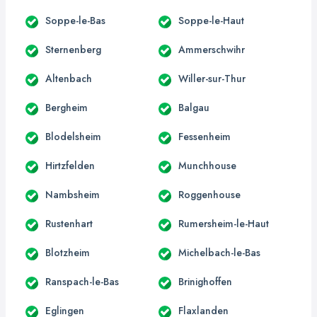
Soppe-le-Bas
Soppe-le-Haut
Sternenberg
Ammerschwihr
Altenbach
Willer-sur-Thur
Bergheim
Balgau
Blodelsheim
Fessenheim
Hirtzfelden
Munchhouse
Nambsheim
Roggenhouse
Rustenhart
Rumersheim-le-Haut
Blotzheim
Michelbach-le-Bas
Ranspach-le-Bas
Brinighoffen
Eglingen
Flaxlanden