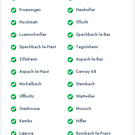
Froeningen
Heidwiller
Hochstatt
Illfurth
Luemschwiller
Spechbach-le-Bas
Spechbach-le-Haut
Tagolsheim
Zillisheim
Aspach-le-Bas
Aspach-le-Haut
Cernay 68
Michelbach
Steinbach
Uffholtz
Wattwiller
Geishouse
Moosch
Kembs
Niffer
Lièpvre
Rombach-le-Franc