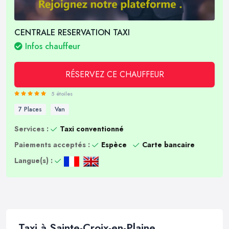
CENTRALE RESERVATION TAXI
Infos chauffeur
RÉSERVEZ CE CHAUFFEUR
5 étoiles
7 Places
Van
Services :
Taxi conventionné
Paiements acceptés :
Espèce
Carte bancaire
Langue(s) :
Taxi à Sainte-Croix-en-Plaine