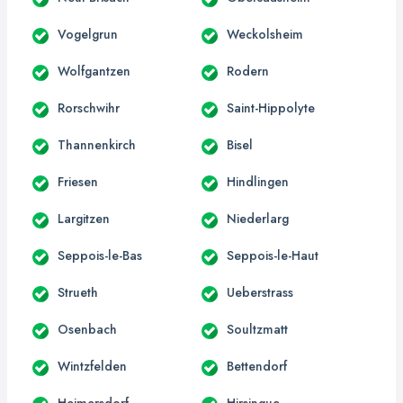
Vogelgrun
Weckolsheim
Wolfgantzen
Rodern
Rorschwihr
Saint-Hippolyte
Thannenkirch
Bisel
Friesen
Hindlingen
Largitzen
Niederlarg
Seppois-le-Bas
Seppois-le-Haut
Strueth
Ueberstrass
Osenbach
Soultzmatt
Wintzfelden
Bettendorf
Heimersdorf
Hirsingue