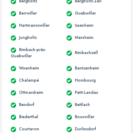
Bergholtz
Bergholtz-Zell
Berrwiller
Guebwiller
Hartmannswiller
Issenheim
Jungholtz
Merxheim
Rimbach-près-
Rimbachzell
Guebwiller
Wuenheim
Bantzenheim
Chalampé
Hombourg
Ottmarsheim
Petit-Landau
Bendorf
Bettlach
Biederthal
Bouxwiller
Courtavon
Durlinsdorf