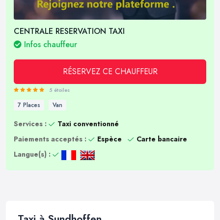
CENTRALE RESERVATION TAXI
Infos chauffeur
RÉSERVEZ CE CHAUFFEUR
5 étoiles
7 Places
Van
Services :
Taxi conventionné
Paiements acceptés :
Espèce
Carte bancaire
Langue(s) :
Taxi à Sundhoffen