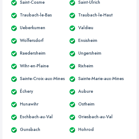
Saint-Cosme
Saint-Ulrich
Traubach-le-Bas
Traubach-le-Haut
Ueberkumen
Valdieu
Wolfersdorf
Ensisheim
Raedersheim
Ungersheim
Wihr-en-Plaine
Rixheim
Sainte-Croix-aux-Mines
Sainte-Marie-aux-Mines
Échery
Aubure
Hunawihr
Ostheim
Eschbach-au-Val
Griesbach-au-Val
Gunsbach
Hohrod