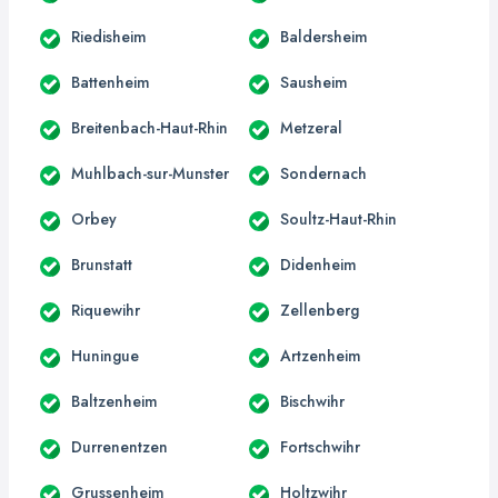
Riedisheim
Baldersheim
Battenheim
Sausheim
Breitenbach-Haut-Rhin
Metzeral
Muhlbach-sur-Munster
Sondernach
Orbey
Soultz-Haut-Rhin
Brunstatt
Didenheim
Riquewihr
Zellenberg
Huningue
Artzenheim
Baltzenheim
Bischwihr
Durrenentzen
Fortschwihr
Grussenheim
Holtzwihr