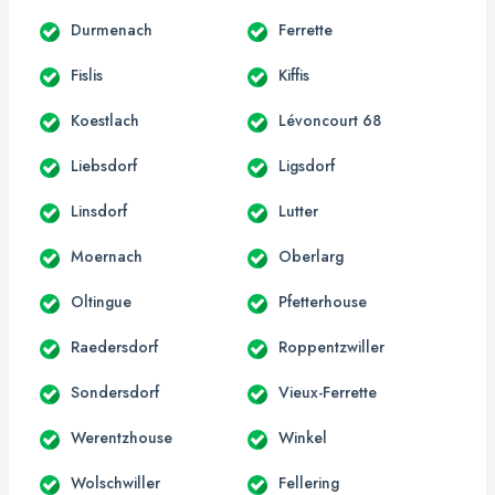
Durmenach
Ferrette
Fislis
Kiffis
Koestlach
Lévoncourt 68
Liebsdorf
Ligsdorf
Linsdorf
Lutter
Moernach
Oberlarg
Oltingue
Pfetterhouse
Raedersdorf
Roppentzwiller
Sondersdorf
Vieux-Ferrette
Werentzhouse
Winkel
Wolschwiller
Fellering