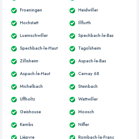
Froeningen
Heidwiller
Hochstatt
Illfurth
Luemschwiller
Spechbach-le-Bas
Spechbach-le-Haut
Tagolsheim
Zillisheim
Aspach-le-Bas
Aspach-le-Haut
Cernay 68
Michelbach
Steinbach
Uffholtz
Wattwiller
Geishouse
Moosch
Kembs
Niffer
Lièpvre
Rombach-le-Franc