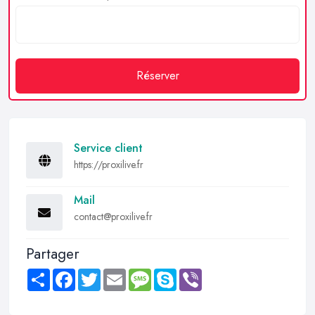
Réserver
Service client
https://proxilive.fr
Mail
contact@proxilive.fr
Partager
Share
Facebook
Twitter
Email
Message
Skype
Viber