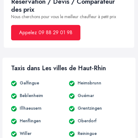
Réservation / Devis / Comparateur
des prix
Nous cherchons pour vous le meilleur chauffeur à petit prix
Appelez 09 88 29 01 98
Taxis dans Les villes de Haut-Rhin
Galfingue
Heimsbrunn
Beblenheim
Guémar
Illhaeusern
Grentzingen
Henflingen
Oberdorf
Willer
Reiningue