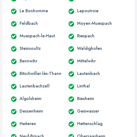
Le Bonhomme
Lapoutroie
Feldbach
Moyen-Muespach
Muespach-le-Haut
Riespach
Steinsoultz
Waldighofen
Bennwihr
Mittelwihr
Bitschwiller-lès-Thann
Lautenbach
Lautenbachzell
Linthal
Algolsheim
Biesheim
Dessenheim
Geiswasser
Heiteren
Hettenschlag
Neuf-Brisach
Obersaasheim