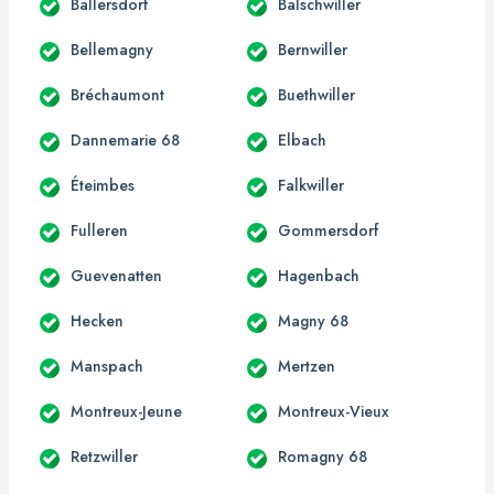
Ballersdorf
Balschwiller
Bellemagny
Bernwiller
Bréchaumont
Buethwiller
Dannemarie 68
Elbach
Éteimbes
Falkwiller
Fulleren
Gommersdorf
Guevenatten
Hagenbach
Hecken
Magny 68
Manspach
Mertzen
Montreux-Jeune
Montreux-Vieux
Retzwiller
Romagny 68