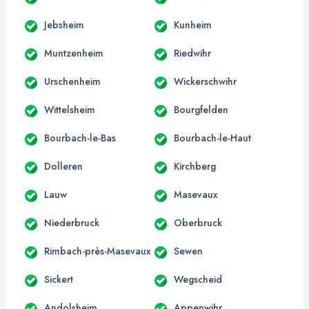
Jebsheim
Kunheim
Muntzenheim
Riedwihr
Urschenheim
Wickerschwihr
Wittelsheim
Bourgfelden
Bourbach-le-Bas
Bourbach-le-Haut
Dolleren
Kirchberg
Lauw
Masevaux
Niederbruck
Oberbruck
Rimbach-près-Masevaux
Sewen
Sickert
Wegscheid
Andolsheim
Appenwihr