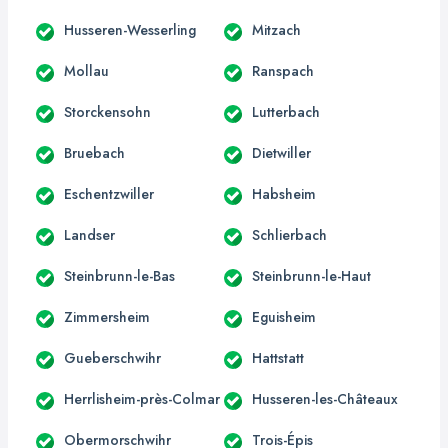
Husseren-Wesserling
Mitzach
Mollau
Ranspach
Storckensohn
Lutterbach
Bruebach
Dietwiller
Eschentzwiller
Habsheim
Landser
Schlierbach
Steinbrunn-le-Bas
Steinbrunn-le-Haut
Zimmersheim
Eguisheim
Gueberschwihr
Hattstatt
Herrlisheim-près-Colmar
Husseren-les-Châteaux
Obermorschwihr
Trois-Épis