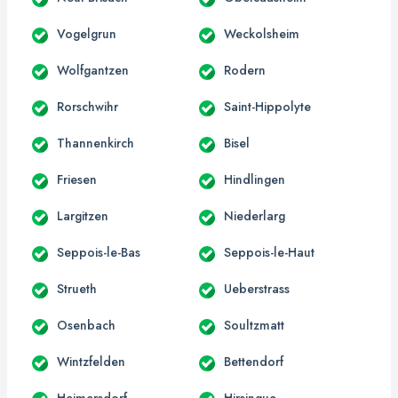
Vogelgrun
Weckolsheim
Wolfgantzen
Rodern
Rorschwihr
Saint-Hippolyte
Thannenkirch
Bisel
Friesen
Hindlingen
Largitzen
Niederlarg
Seppois-le-Bas
Seppois-le-Haut
Strueth
Ueberstrass
Osenbach
Soultzmatt
Wintzfelden
Bettendorf
Heimersdorf
Hirsingue