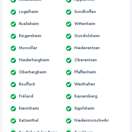
Logelheim
Sundhoffen
Ruelisheim
Wittenheim
Kingersheim
Gundolsheim
Munwiller
Niederentzen
Niederhergheim
Oberentzen
Oberhergheim
Pfaffenheim
Rouffach
Westhalten
Fréland
Kaysersberg
Kientzheim
Sigolsheim
Katzenthal
Niedermorschwihr