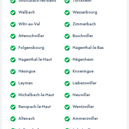
Soultzbach-les-Bains
Turckheim
Walbach
Wasserbourg
Wihr-au-Val
Zimmerbach
Attenschwiller
Buschwiller
Folgensbourg
Hagenthal-le-Bas
Hagenthal-le-Haut
Hégenheim
Hésingue
Knoeringue
Leymen
Liebenswiller
Michelbach-le-Haut
Neuwiller
Ranspach-le-Haut
Wentzwiller
Altenach
Ammerzwiller