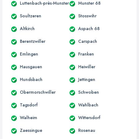
Luttenbach-près-Munster
Munster 68
Soultzeren
Stosswihr
Altkirch
Aspach 68
Berentzwiller
Carspach
Emlingen
Franken
Hausgauen
Heiwiller
Hundsbach
Jettingen
Obermorschwiller
Schwoben
Tagsdorf
Wahlbach
Walheim
Wittersdorf
Zaessingue
Rosenau