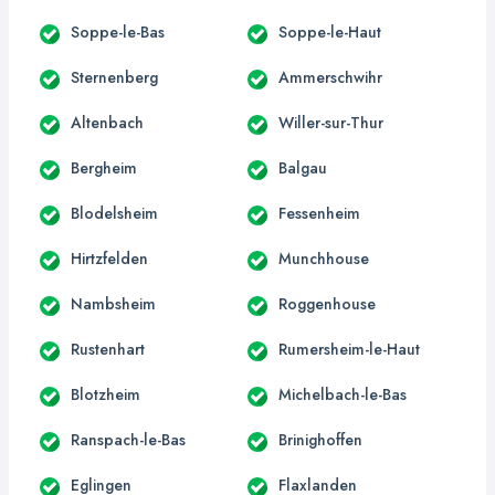
Soppe-le-Bas
Soppe-le-Haut
Sternenberg
Ammerschwihr
Altenbach
Willer-sur-Thur
Bergheim
Balgau
Blodelsheim
Fessenheim
Hirtzfelden
Munchhouse
Nambsheim
Roggenhouse
Rustenhart
Rumersheim-le-Haut
Blotzheim
Michelbach-le-Bas
Ranspach-le-Bas
Brinighoffen
Eglingen
Flaxlanden