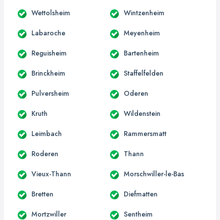
Wettolsheim
Wintzenheim
Labaroche
Meyenheim
Reguisheim
Bartenheim
Brinckheim
Staffelfelden
Pulversheim
Oderen
Kruth
Wildenstein
Leimbach
Rammersmatt
Roderen
Thann
Vieux-Thann
Morschwiller-le-Bas
Bretten
Diefmatten
Mortzwiller
Sentheim