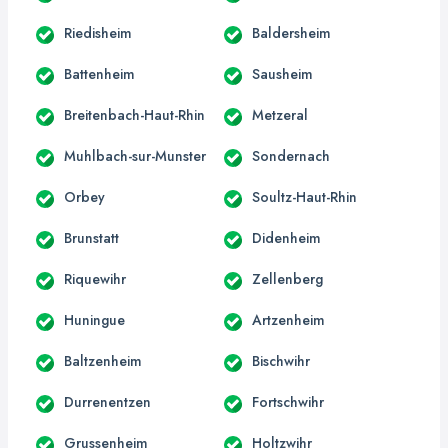
Riedisheim
Baldersheim
Battenheim
Sausheim
Breitenbach-Haut-Rhin
Metzeral
Muhlbach-sur-Munster
Sondernach
Orbey
Soultz-Haut-Rhin
Brunstatt
Didenheim
Riquewihr
Zellenberg
Huningue
Artzenheim
Baltzenheim
Bischwihr
Durrenentzen
Fortschwihr
Grussenheim
Holtzwihr