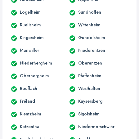
Logelheim
Sundhoffen
Ruelisheim
Wittenheim
Kingersheim
Gundolsheim
Munwiller
Niederentzen
Niederhergheim
Oberentzen
Oberhergheim
Pfaffenheim
Rouffach
Westhalten
Fréland
Kaysersberg
Kientzheim
Sigolsheim
Katzenthal
Niedermorschwihr