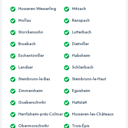
Husseren-Wesserling
Mitzach
Mollau
Ranspach
Storckensohn
Lutterbach
Bruebach
Dietwiller
Eschentzwiller
Habsheim
Landser
Schlierbach
Steinbrunn-le-Bas
Steinbrunn-le-Haut
Zimmersheim
Eguisheim
Gueberschwihr
Hattstatt
Herrlisheim-près-Colmar
Husseren-les-Châteaux
Obermorschwihr
Trois-Épis