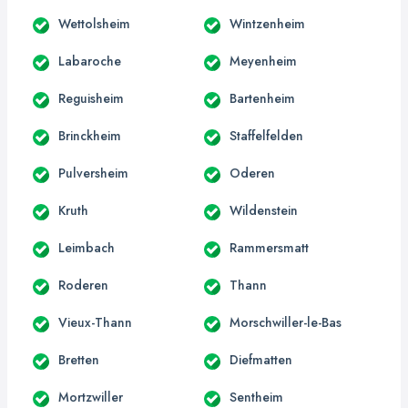
Wettolsheim
Wintzenheim
Labaroche
Meyenheim
Reguisheim
Bartenheim
Brinckheim
Staffelfelden
Pulversheim
Oderen
Kruth
Wildenstein
Leimbach
Rammersmatt
Roderen
Thann
Vieux-Thann
Morschwiller-le-Bas
Bretten
Diefmatten
Mortzwiller
Sentheim