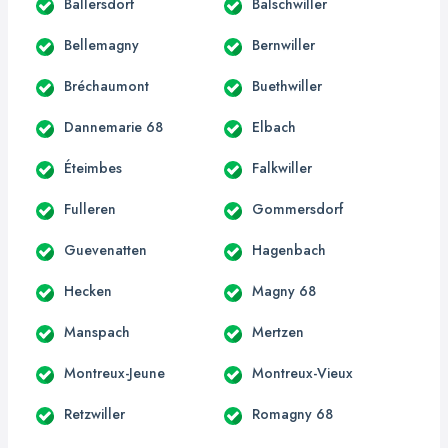
Ballersdorf
Balschwiller
Bellemagny
Bernwiller
Bréchaumont
Buethwiller
Dannemarie 68
Elbach
Éteimbes
Falkwiller
Fulleren
Gommersdorf
Guevenatten
Hagenbach
Hecken
Magny 68
Manspach
Mertzen
Montreux-Jeune
Montreux-Vieux
Retzwiller
Romagny 68