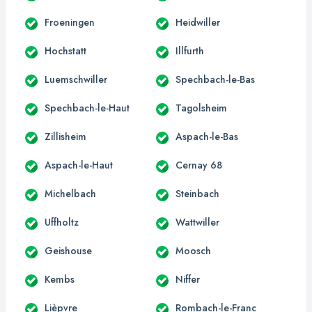
Froeningen
Heidwiller
Hochstatt
Illfurth
Luemschwiller
Spechbach-le-Bas
Spechbach-le-Haut
Tagolsheim
Zillisheim
Aspach-le-Bas
Aspach-le-Haut
Cernay 68
Michelbach
Steinbach
Uffholtz
Wattwiller
Geishouse
Moosch
Kembs
Niffer
Lièpvre
Rombach-le-Franc