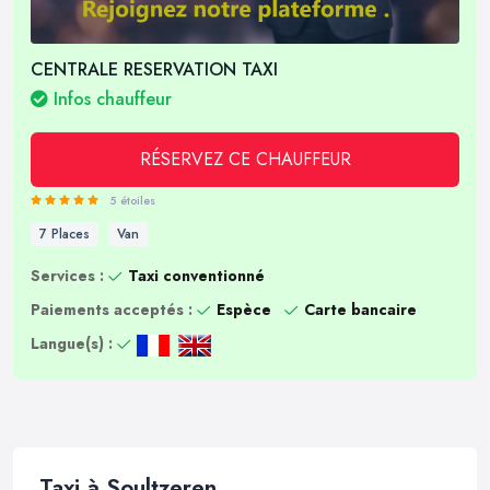
CENTRALE RESERVATION TAXI
Infos chauffeur
RÉSERVEZ CE CHAUFFEUR
5 étoiles
7 Places
Van
Services :
Taxi conventionné
Paiements acceptés :
Espèce
Carte bancaire
Langue(s) :
Taxi à Soultzeren