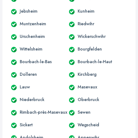
Jebsheim
Kunheim
Muntzenheim
Riedwihr
Urschenheim
Wickerschwihr
Wittelsheim
Bourgfelden
Bourbach-le-Bas
Bourbach-le-Haut
Dolleren
Kirchberg
Lauw
Masevaux
Niederbruck
Oberbruck
Rimbach-près-Masevaux
Sewen
Sickert
Wegscheid
Andolsheim
Appenwihr