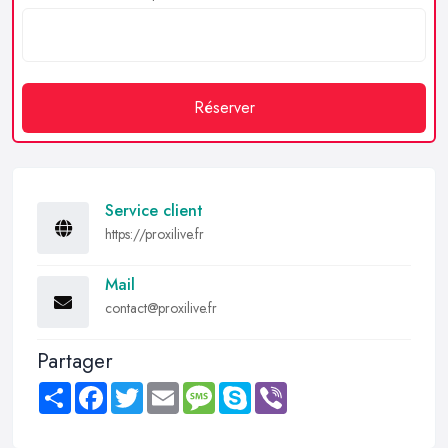
Réserver
Service client
https://proxilive.fr
Mail
contact@proxilive.fr
Partager
Share
Facebook
Twitter
Email
Message
Skype
Viber