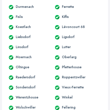
Durmenach
Ferrette
Fislis
Kiffis
Koestlach
Lévoncourt 68
Liebsdorf
Ligsdorf
Linsdorf
Lutter
Moernach
Oberlarg
Oltingue
Pfetterhouse
Raedersdorf
Roppentzwiller
Sondersdorf
Vieux-Ferrette
Werentzhouse
Winkel
Wolschwiller
Fellering