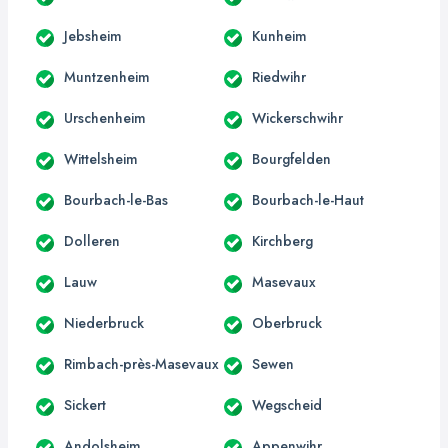
Jebsheim
Kunheim
Muntzenheim
Riedwihr
Urschenheim
Wickerschwihr
Wittelsheim
Bourgfelden
Bourbach-le-Bas
Bourbach-le-Haut
Dolleren
Kirchberg
Lauw
Masevaux
Niederbruck
Oberbruck
Rimbach-près-Masevaux
Sewen
Sickert
Wegscheid
Andolsheim
Appenwihr