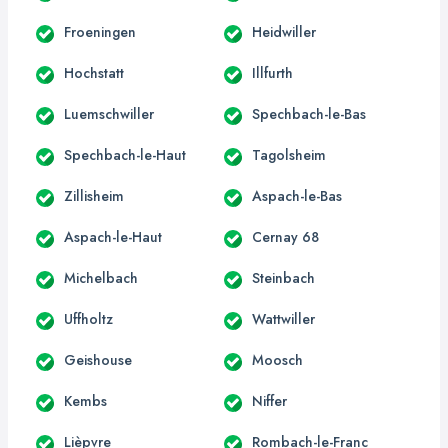
Froeningen
Heidwiller
Hochstatt
Illfurth
Luemschwiller
Spechbach-le-Bas
Spechbach-le-Haut
Tagolsheim
Zillisheim
Aspach-le-Bas
Aspach-le-Haut
Cernay 68
Michelbach
Steinbach
Uffholtz
Wattwiller
Geishouse
Moosch
Kembs
Niffer
Lièpvre
Rombach-le-Franc