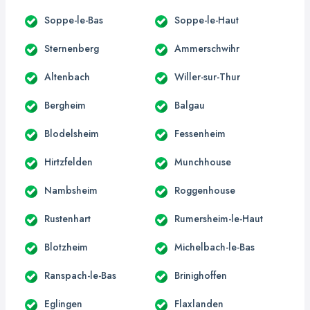
Soppe-le-Bas
Soppe-le-Haut
Sternenberg
Ammerschwihr
Altenbach
Willer-sur-Thur
Bergheim
Balgau
Blodelsheim
Fessenheim
Hirtzfelden
Munchhouse
Nambsheim
Roggenhouse
Rustenhart
Rumersheim-le-Haut
Blotzheim
Michelbach-le-Bas
Ranspach-le-Bas
Brinighoffen
Eglingen
Flaxlanden