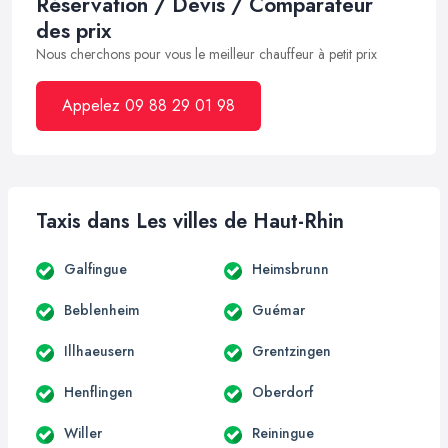
Réservation / Devis / Comparateur
des prix
Nous cherchons pour vous le meilleur chauffeur à petit prix
Appelez 09 88 29 01 98
Taxis dans Les villes de Haut-Rhin
Galfingue
Heimsbrunn
Beblenheim
Guémar
Illhaeusern
Grentzingen
Henflingen
Oberdorf
Willer
Reiningue