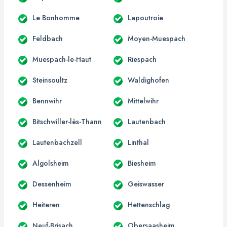
Le Bonhomme
Lapoutroie
Feldbach
Moyen-Muespach
Muespach-le-Haut
Riespach
Steinsoultz
Waldighofen
Bennwihr
Mittelwihr
Bitschwiller-lès-Thann
Lautenbach
Lautenbachzell
Linthal
Algolsheim
Biesheim
Dessenheim
Geiswasser
Heiteren
Hettenschlag
Neuf-Brisach
Obersaasheim