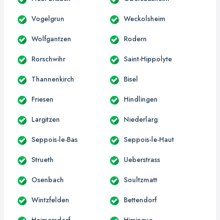
Vogelgrun
Weckolsheim
Wolfgantzen
Rodern
Rorschwihr
Saint-Hippolyte
Thannenkirch
Bisel
Friesen
Hindlingen
Largitzen
Niederlarg
Seppois-le-Bas
Seppois-le-Haut
Strueth
Ueberstrass
Osenbach
Soultzmatt
Wintzfelden
Bettendorf
Heimersdorf
Hirsingue