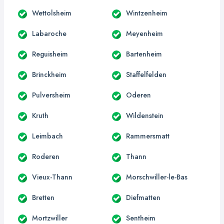
Wettolsheim
Wintzenheim
Labaroche
Meyenheim
Reguisheim
Bartenheim
Brinckheim
Staffelfelden
Pulversheim
Oderen
Kruth
Wildenstein
Leimbach
Rammersmatt
Roderen
Thann
Vieux-Thann
Morschwiller-le-Bas
Bretten
Diefmatten
Mortzwiller
Sentheim