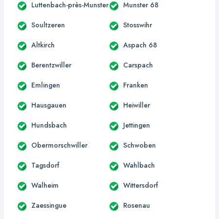
Luttenbach-près-Munster
Munster 68
Soultzeren
Stosswihr
Altkirch
Aspach 68
Berentzwiller
Carspach
Emlingen
Franken
Hausgauen
Heiwiller
Hundsbach
Jettingen
Obermorschwiller
Schwoben
Tagsdorf
Wahlbach
Walheim
Wittersdorf
Zaessingue
Rosenau