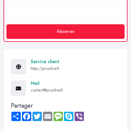
Réserver
Service client
https://proxilive.fr
Mail
contact@proxilive.fr
Partager
Share
Facebook
Twitter
Email
Message
Skype
Viber