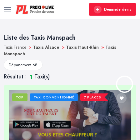
Demande devis
Liste des Taxis Manspach
Taxis France
>
Taxis Alsace
>
Taxis Haut-Rhin
>
Taxis
Manspach
Département 68
Résultat :
Taxi(s)
1
TOP
TAXI CONVENTIONNÉ
7 PLACES