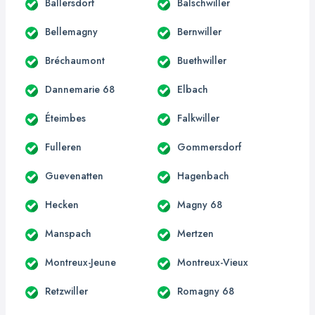
Ballersdorf
Balschwiller
Bellemagny
Bernwiller
Bréchaumont
Buethwiller
Dannemarie 68
Elbach
Éteimbes
Falkwiller
Fulleren
Gommersdorf
Guevenatten
Hagenbach
Hecken
Magny 68
Manspach
Mertzen
Montreux-Jeune
Montreux-Vieux
Retzwiller
Romagny 68