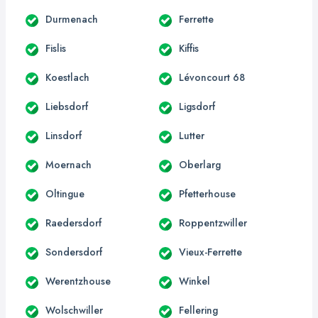
Durmenach
Ferrette
Fislis
Kiffis
Koestlach
Lévoncourt 68
Liebsdorf
Ligsdorf
Linsdorf
Lutter
Moernach
Oberlarg
Oltingue
Pfetterhouse
Raedersdorf
Roppentzwiller
Sondersdorf
Vieux-Ferrette
Werentzhouse
Winkel
Wolschwiller
Fellering