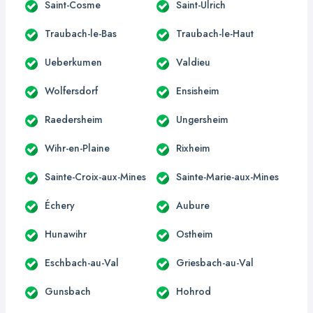
Saint-Cosme
Saint-Ulrich
Traubach-le-Bas
Traubach-le-Haut
Ueberkumen
Valdieu
Wolfersdorf
Ensisheim
Raedersheim
Ungersheim
Wihr-en-Plaine
Rixheim
Sainte-Croix-aux-Mines
Sainte-Marie-aux-Mines
Échery
Aubure
Hunawihr
Ostheim
Eschbach-au-Val
Griesbach-au-Val
Gunsbach
Hohrod