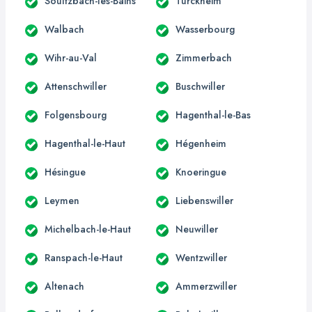
Soultzbach-les-Bains
Turckheim
Walbach
Wasserbourg
Wihr-au-Val
Zimmerbach
Attenschwiller
Buschwiller
Folgensbourg
Hagenthal-le-Bas
Hagenthal-le-Haut
Hégenheim
Hésingue
Knoeringue
Leymen
Liebenswiller
Michelbach-le-Haut
Neuwiller
Ranspach-le-Haut
Wentzwiller
Altenach
Ammerzwiller