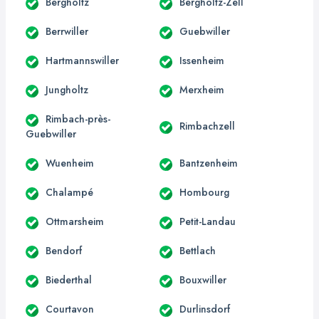
Bergholtz
Bergholtz-Zell
Berrwiller
Guebwiller
Hartmannswiller
Issenheim
Jungholtz
Merxheim
Rimbach-près-
Rimbachzell
Guebwiller
Wuenheim
Bantzenheim
Chalampé
Hombourg
Ottmarsheim
Petit-Landau
Bendorf
Bettlach
Biederthal
Bouxwiller
Courtavon
Durlinsdorf