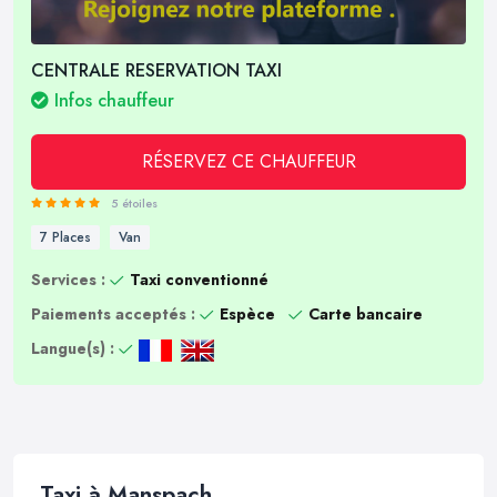
CENTRALE RESERVATION TAXI
Infos chauffeur
RÉSERVEZ CE CHAUFFEUR
5 étoiles
7 Places
Van
Services :
Taxi conventionné
Paiements acceptés :
Espèce
Carte bancaire
Langue(s) :
Taxi à Manspach