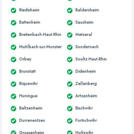
Riedisheim
Baldersheim
Battenheim
Sausheim
Breitenbach-Haut-Rhin
Metzeral
Muhlbach-sur-Munster
Sondernach
Orbey
Soultz-Haut-Rhin
Brunstatt
Didenheim
Riquewihr
Zellenberg
Huningue
Artzenheim
Baltzenheim
Bischwihr
Durrenentzen
Fortschwihr
Grussenheim
Holtzwihr