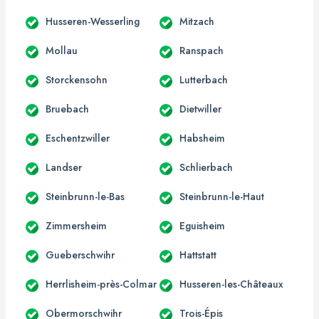
Husseren-Wesserling
Mitzach
Mollau
Ranspach
Storckensohn
Lutterbach
Bruebach
Dietwiller
Eschentzwiller
Habsheim
Landser
Schlierbach
Steinbrunn-le-Bas
Steinbrunn-le-Haut
Zimmersheim
Eguisheim
Gueberschwihr
Hattstatt
Herrlisheim-près-Colmar
Husseren-les-Châteaux
Obermorschwihr
Trois-Épis