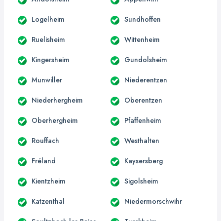
Logelheim
Sundhoffen
Ruelisheim
Wittenheim
Kingersheim
Gundolsheim
Munwiller
Niederentzen
Niederhergheim
Oberentzen
Oberhergheim
Pfaffenheim
Rouffach
Westhalten
Fréland
Kaysersberg
Kientzheim
Sigolsheim
Katzenthal
Niedermorschwihr