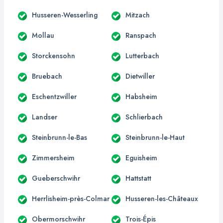
Husseren-Wesserling
Mitzach
Mollau
Ranspach
Storckensohn
Lutterbach
Bruebach
Dietwiller
Eschentzwiller
Habsheim
Landser
Schlierbach
Steinbrunn-le-Bas
Steinbrunn-le-Haut
Zimmersheim
Eguisheim
Gueberschwihr
Hattstatt
Herrlisheim-près-Colmar
Husseren-les-Châteaux
Obermorschwihr
Trois-Épis