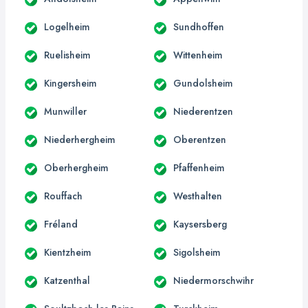
Logelheim
Sundhoffen
Ruelisheim
Wittenheim
Kingersheim
Gundolsheim
Munwiller
Niederentzen
Niederhergheim
Oberentzen
Oberhergheim
Pfaffenheim
Rouffach
Westhalten
Fréland
Kaysersberg
Kientzheim
Sigolsheim
Katzenthal
Niedermorschwihr