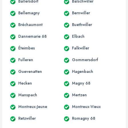
Ballersdorf
Balschwiller
Bellemagny
Bernwiller
Bréchaumont
Buethwiller
Dannemarie 68
Elbach
Éteimbes
Falkwiller
Fulleren
Gommersdorf
Guevenatten
Hagenbach
Hecken
Magny 68
Manspach
Mertzen
Montreux-Jeune
Montreux-Vieux
Retzwiller
Romagny 68