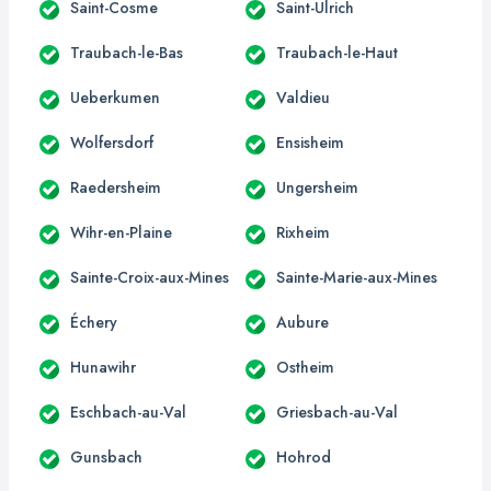
Saint-Cosme
Saint-Ulrich
Traubach-le-Bas
Traubach-le-Haut
Ueberkumen
Valdieu
Wolfersdorf
Ensisheim
Raedersheim
Ungersheim
Wihr-en-Plaine
Rixheim
Sainte-Croix-aux-Mines
Sainte-Marie-aux-Mines
Échery
Aubure
Hunawihr
Ostheim
Eschbach-au-Val
Griesbach-au-Val
Gunsbach
Hohrod