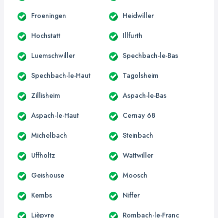
Froeningen
Heidwiller
Hochstatt
Illfurth
Luemschwiller
Spechbach-le-Bas
Spechbach-le-Haut
Tagolsheim
Zillisheim
Aspach-le-Bas
Aspach-le-Haut
Cernay 68
Michelbach
Steinbach
Uffholtz
Wattwiller
Geishouse
Moosch
Kembs
Niffer
Lièpvre
Rombach-le-Franc