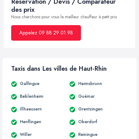
Réservation / Devis / Comparateur
des prix
Nous cherchons pour vous le meilleur chauffeur à petit prix
Appelez 09 88 29 01 98
Taxis dans Les villes de Haut-Rhin
Galfingue
Heimsbrunn
Beblenheim
Guémar
Illhaeusern
Grentzingen
Henflingen
Oberdorf
Willer
Reiningue