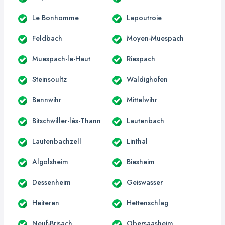
Le Bonhomme
Lapoutroie
Feldbach
Moyen-Muespach
Muespach-le-Haut
Riespach
Steinsoultz
Waldighofen
Bennwihr
Mittelwihr
Bitschwiller-lès-Thann
Lautenbach
Lautenbachzell
Linthal
Algolsheim
Biesheim
Dessenheim
Geiswasser
Heiteren
Hettenschlag
Neuf-Brisach
Obersaasheim