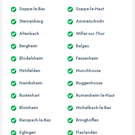
Soppe-le-Bas
Soppe-le-Haut
Sternenberg
Ammerschwihr
Altenbach
Willer-sur-Thur
Bergheim
Balgau
Blodelsheim
Fessenheim
Hirtzfelden
Munchhouse
Nambsheim
Roggenhouse
Rustenhart
Rumersheim-le-Haut
Blotzheim
Michelbach-le-Bas
Ranspach-le-Bas
Brinighoffen
Eglingen
Flaxlanden