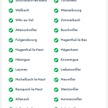
Soultzbach-les-Bains
Turckheim
Walbach
Wasserbourg
Wihr-au-Val
Zimmerbach
Attenschwiller
Buschwiller
Folgensbourg
Hagenthal-le-Bas
Hagenthal-le-Haut
Hégenheim
Hésingue
Knoeringue
Leymen
Liebenswiller
Michelbach-le-Haut
Neuwiller
Ranspach-le-Haut
Wentzwiller
Altenach
Ammerzwiller