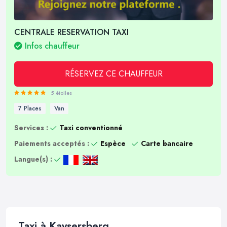
CENTRALE RESERVATION TAXI
Infos chauffeur
RÉSERVEZ CE CHAUFFEUR
5 étoiles
7 Places
Van
Services :
Taxi conventionné
Paiements acceptés :
Espèce
Carte bancaire
Langue(s) :
Taxi à Kaysersberg