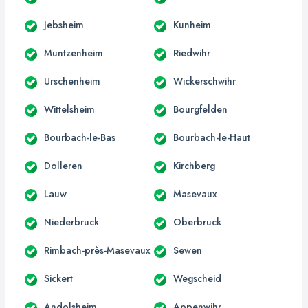
Jebsheim
Kunheim
Muntzenheim
Riedwihr
Urschenheim
Wickerschwihr
Wittelsheim
Bourgfelden
Bourbach-le-Bas
Bourbach-le-Haut
Dolleren
Kirchberg
Lauw
Masevaux
Niederbruck
Oberbruck
Rimbach-près-Masevaux
Sewen
Sickert
Wegscheid
Andolsheim
Appenwihr