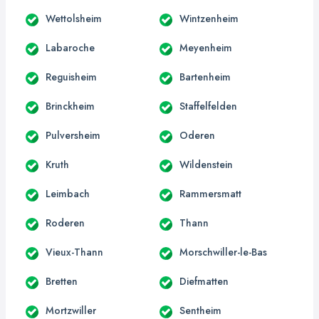
Wettolsheim
Wintzenheim
Labaroche
Meyenheim
Reguisheim
Bartenheim
Brinckheim
Staffelfelden
Pulversheim
Oderen
Kruth
Wildenstein
Leimbach
Rammersmatt
Roderen
Thann
Vieux-Thann
Morschwiller-le-Bas
Bretten
Diefmatten
Mortzwiller
Sentheim