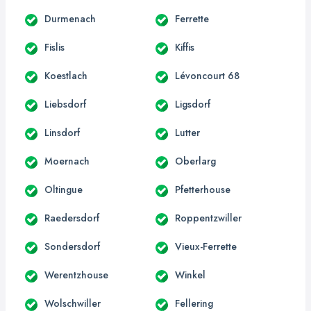
Durmenach
Ferrette
Fislis
Kiffis
Koestlach
Lévoncourt 68
Liebsdorf
Ligsdorf
Linsdorf
Lutter
Moernach
Oberlarg
Oltingue
Pfetterhouse
Raedersdorf
Roppentzwiller
Sondersdorf
Vieux-Ferrette
Werentzhouse
Winkel
Wolschwiller
Fellering