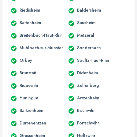
Riedisheim
Baldersheim
Battenheim
Sausheim
Breitenbach-Haut-Rhin
Metzeral
Muhlbach-sur-Munster
Sondernach
Orbey
Soultz-Haut-Rhin
Brunstatt
Didenheim
Riquewihr
Zellenberg
Huningue
Artzenheim
Baltzenheim
Bischwihr
Durrenentzen
Fortschwihr
Grussenheim
Holtzwihr