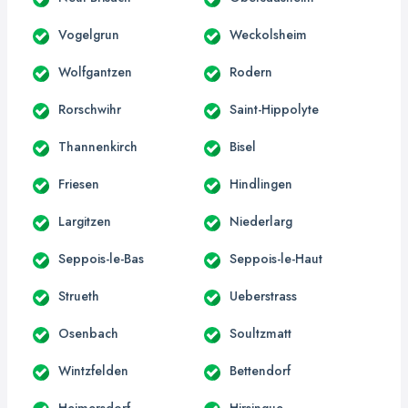
Vogelgrun
Weckolsheim
Wolfgantzen
Rodern
Rorschwihr
Saint-Hippolyte
Thannenkirch
Bisel
Friesen
Hindlingen
Largitzen
Niederlarg
Seppois-le-Bas
Seppois-le-Haut
Strueth
Ueberstrass
Osenbach
Soultzmatt
Wintzfelden
Bettendorf
Heimersdorf
Hirsingue