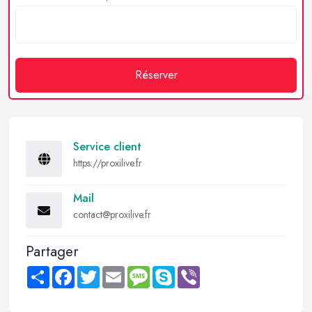
Réserver
Service client
https://proxilive.fr
Mail
contact@proxilive.fr
Partager
Share
Facebook
Twitter
Email
Message
Skype
Viber