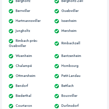
Bergholtz
Bergholtz-Zell
Berrwiller
Guebwiller
Hartmannswiller
Issenheim
Jungholtz
Merxheim
Rimbach-près-
Rimbachzell
Guebwiller
Wuenheim
Bantzenheim
Chalampé
Hombourg
Ottmarsheim
Petit-Landau
Bendorf
Bettlach
Biederthal
Bouxwiller
Courtavon
Durlinsdorf