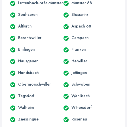
Luttenbach-près-Munster
Munster 68
Soultzeren
Stosswihr
Altkirch
Aspach 68
Berentzwiller
Carspach
Emlingen
Franken
Hausgauen
Heiwiller
Hundsbach
Jettingen
Obermorschwiller
Schwoben
Tagsdorf
Wahlbach
Walheim
Wittersdorf
Zaessingue
Rosenau