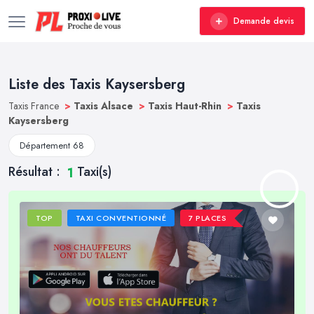
Demande devis
Liste des Taxis Kaysersberg
Taxis France
>
Taxis Alsace
>
Taxis Haut-Rhin
>
Taxis
Kaysersberg
Département 68
Résultat :
Taxi(s)
1
TOP
TAXI CONVENTIONNÉ
7 PLACES