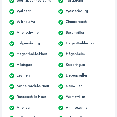
Soultzbach-les-Bains
Turckheim
Walbach
Wasserbourg
Wihr-au-Val
Zimmerbach
Attenschwiller
Buschwiller
Folgensbourg
Hagenthal-le-Bas
Hagenthal-le-Haut
Hégenheim
Hésingue
Knoeringue
Leymen
Liebenswiller
Michelbach-le-Haut
Neuwiller
Ranspach-le-Haut
Wentzwiller
Altenach
Ammerzwiller