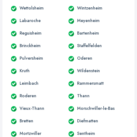
Wettolsheim
Wintzenheim
Labaroche
Meyenheim
Reguisheim
Bartenheim
Brinckheim
Staffelfelden
Pulversheim
Oderen
Kruth
Wildenstein
Leimbach
Rammersmatt
Roderen
Thann
Vieux-Thann
Morschwiller-le-Bas
Bretten
Diefmatten
Mortzwiller
Sentheim