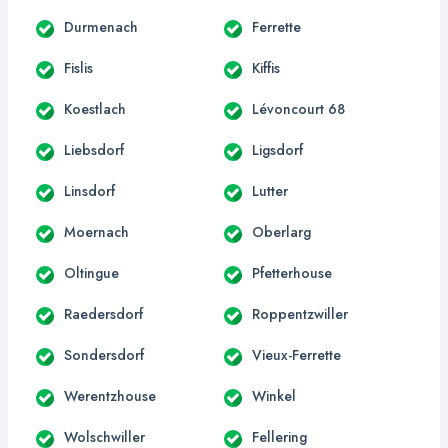
Durmenach
Ferrette
Fislis
Kiffis
Koestlach
Lévoncourt 68
Liebsdorf
Ligsdorf
Linsdorf
Lutter
Moernach
Oberlarg
Oltingue
Pfetterhouse
Raedersdorf
Roppentzwiller
Sondersdorf
Vieux-Ferrette
Werentzhouse
Winkel
Wolschwiller
Fellering