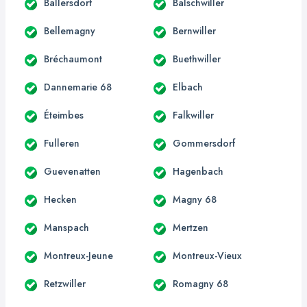
Ballersdorf
Balschwiller
Bellemagny
Bernwiller
Bréchaumont
Buethwiller
Dannemarie 68
Elbach
Éteimbes
Falkwiller
Fulleren
Gommersdorf
Guevenatten
Hagenbach
Hecken
Magny 68
Manspach
Mertzen
Montreux-Jeune
Montreux-Vieux
Retzwiller
Romagny 68