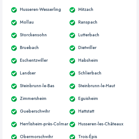
Husseren-Wesserling
Mitzach
Mollau
Ranspach
Storckensohn
Lutterbach
Bruebach
Dietwiller
Eschentzwiller
Habsheim
Landser
Schlierbach
Steinbrunn-le-Bas
Steinbrunn-le-Haut
Zimmersheim
Eguisheim
Gueberschwihr
Hattstatt
Herrlisheim-près-Colmar
Husseren-les-Châteaux
Obermorschwihr
Trois-Épis