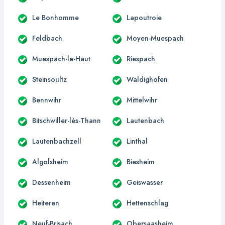
Le Bonhomme
Lapoutroie
Feldbach
Moyen-Muespach
Muespach-le-Haut
Riespach
Steinsoultz
Waldighofen
Bennwihr
Mittelwihr
Bitschwiller-lès-Thann
Lautenbach
Lautenbachzell
Linthal
Algolsheim
Biesheim
Dessenheim
Geiswasser
Heiteren
Hettenschlag
Neuf-Brisach
Obersaasheim