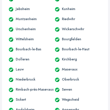
Jebsheim
Kunheim
Muntzenheim
Riedwihr
Urschenheim
Wickerschwihr
Wittelsheim
Bourgfelden
Bourbach-le-Bas
Bourbach-le-Haut
Dolleren
Kirchberg
Lauw
Masevaux
Niederbruck
Oberbruck
Rimbach-près-Masevaux
Sewen
Sickert
Wegscheid
Andolsheim
Appenwihr