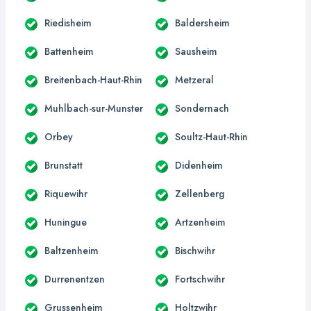
Riedisheim
Baldersheim
Battenheim
Sausheim
Breitenbach-Haut-Rhin
Metzeral
Muhlbach-sur-Munster
Sondernach
Orbey
Soultz-Haut-Rhin
Brunstatt
Didenheim
Riquewihr
Zellenberg
Huningue
Artzenheim
Baltzenheim
Bischwihr
Durrenentzen
Fortschwihr
Grussenheim
Holtzwihr