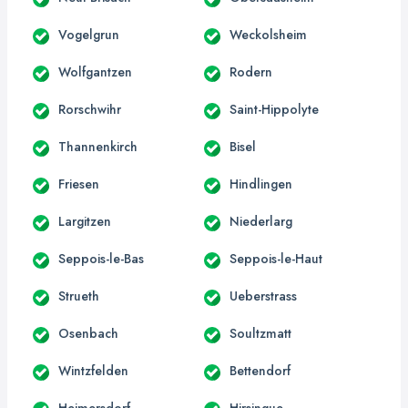
Vogelgrun
Weckolsheim
Wolfgantzen
Rodern
Rorschwihr
Saint-Hippolyte
Thannenkirch
Bisel
Friesen
Hindlingen
Largitzen
Niederlarg
Seppois-le-Bas
Seppois-le-Haut
Strueth
Ueberstrass
Osenbach
Soultzmatt
Wintzfelden
Bettendorf
Heimersdorf
Hirsingue