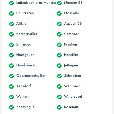
Luttenbach-près-Munster
Munster 68
Soultzeren
Stosswihr
Altkirch
Aspach 68
Berentzwiller
Carspach
Emlingen
Franken
Hausgauen
Heiwiller
Hundsbach
Jettingen
Obermorschwiller
Schwoben
Tagsdorf
Wahlbach
Walheim
Wittersdorf
Zaessingue
Rosenau