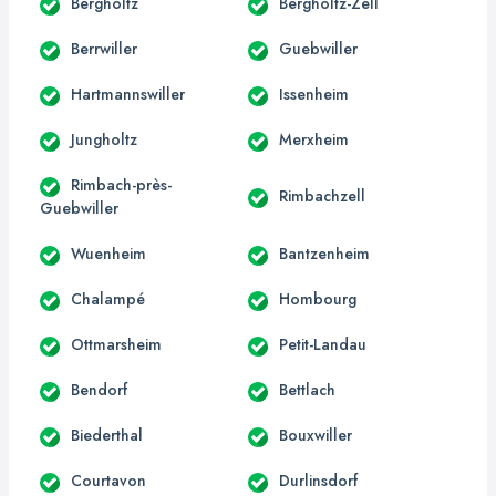
Bergholtz
Bergholtz-Zell
Berrwiller
Guebwiller
Hartmannswiller
Issenheim
Jungholtz
Merxheim
Rimbach-près-
Rimbachzell
Guebwiller
Wuenheim
Bantzenheim
Chalampé
Hombourg
Ottmarsheim
Petit-Landau
Bendorf
Bettlach
Biederthal
Bouxwiller
Courtavon
Durlinsdorf