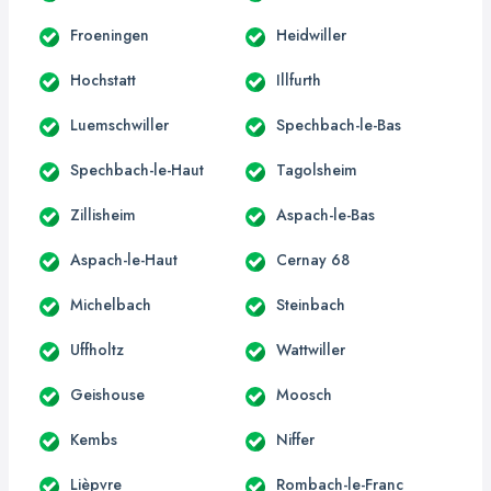
Froeningen
Heidwiller
Hochstatt
Illfurth
Luemschwiller
Spechbach-le-Bas
Spechbach-le-Haut
Tagolsheim
Zillisheim
Aspach-le-Bas
Aspach-le-Haut
Cernay 68
Michelbach
Steinbach
Uffholtz
Wattwiller
Geishouse
Moosch
Kembs
Niffer
Lièpvre
Rombach-le-Franc