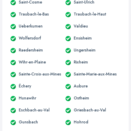
Saint-Cosme
Saint-Ulrich
Traubach-le-Bas
Traubach-le-Haut
Ueberkumen
Valdieu
Wolfersdorf
Ensisheim
Raedersheim
Ungersheim
Wihr-en-Plaine
Rixheim
Sainte-Croix-aux-Mines
Sainte-Marie-aux-Mines
Échery
Aubure
Hunawihr
Ostheim
Eschbach-au-Val
Griesbach-au-Val
Gunsbach
Hohrod