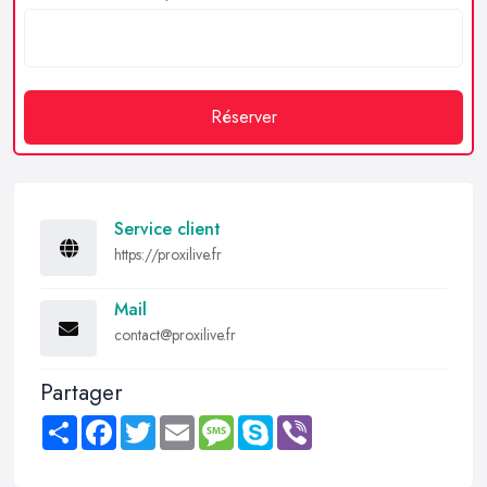
Réserver
Service client
https://proxilive.fr
Mail
contact@proxilive.fr
Partager
Share
Facebook
Twitter
Email
Message
Skype
Viber