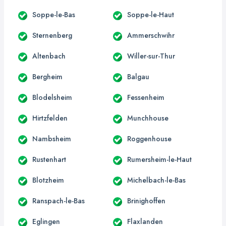
Soppe-le-Bas
Soppe-le-Haut
Sternenberg
Ammerschwihr
Altenbach
Willer-sur-Thur
Bergheim
Balgau
Blodelsheim
Fessenheim
Hirtzfelden
Munchhouse
Nambsheim
Roggenhouse
Rustenhart
Rumersheim-le-Haut
Blotzheim
Michelbach-le-Bas
Ranspach-le-Bas
Brinighoffen
Eglingen
Flaxlanden