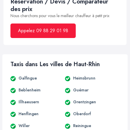
Réservation / Devis / Comparateur
des prix
Nous cherchons pour vous le meilleur chauffeur à petit prix
Appelez 09 88 29 01 98
Taxis dans Les villes de Haut-Rhin
Galfingue
Heimsbrunn
Beblenheim
Guémar
Illhaeusern
Grentzingen
Henflingen
Oberdorf
Willer
Reiningue