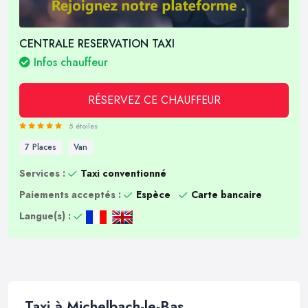
CENTRALE RESERVATION TAXI
Infos chauffeur
RÉSERVEZ CE CHAUFFEUR
5 étoiles
7 Places
Van
Services :
Taxi conventionné
Paiements acceptés :
Espèce
Carte bancaire
Langue(s) :
Taxi à Michelbach-le-Bas