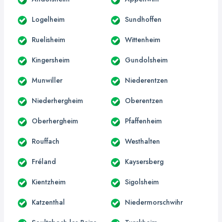
Logelheim
Sundhoffen
Ruelisheim
Wittenheim
Kingersheim
Gundolsheim
Munwiller
Niederentzen
Niederhergheim
Oberentzen
Oberhergheim
Pfaffenheim
Rouffach
Westhalten
Fréland
Kaysersberg
Kientzheim
Sigolsheim
Katzenthal
Niedermorschwihr