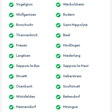
Vogelgrun
Weckolsheim
Wolfgantzen
Rodern
Rorschwihr
Saint-Hippolyte
Thannenkirch
Bisel
Friesen
Hindlingen
Largitzen
Niederlarg
Seppois-le-Bas
Seppois-le-Haut
Strueth
Ueberstrass
Osenbach
Soultzmatt
Wintzfelden
Bettendorf
Heimersdorf
Hirsingue