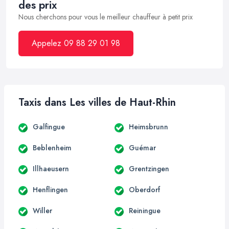
des prix
Nous cherchons pour vous le meilleur chauffeur à petit prix
Appelez 09 88 29 01 98
Taxis dans Les villes de Haut-Rhin
Galfingue
Heimsbrunn
Beblenheim
Guémar
Illhaeusern
Grentzingen
Henflingen
Oberdorf
Willer
Reiningue