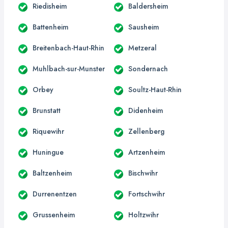
Riedisheim
Baldersheim
Battenheim
Sausheim
Breitenbach-Haut-Rhin
Metzeral
Muhlbach-sur-Munster
Sondernach
Orbey
Soultz-Haut-Rhin
Brunstatt
Didenheim
Riquewihr
Zellenberg
Huningue
Artzenheim
Baltzenheim
Bischwihr
Durrenentzen
Fortschwihr
Grussenheim
Holtzwihr