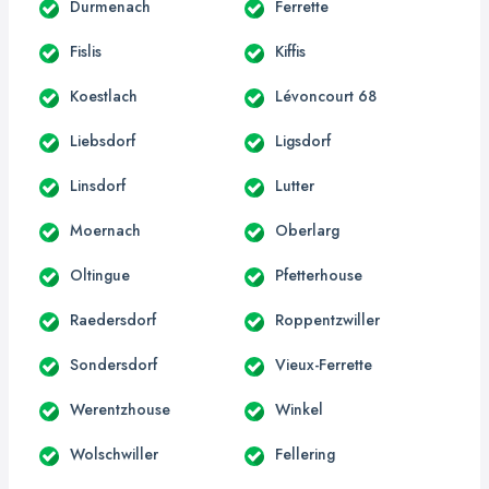
Durmenach
Ferrette
Fislis
Kiffis
Koestlach
Lévoncourt 68
Liebsdorf
Ligsdorf
Linsdorf
Lutter
Moernach
Oberlarg
Oltingue
Pfetterhouse
Raedersdorf
Roppentzwiller
Sondersdorf
Vieux-Ferrette
Werentzhouse
Winkel
Wolschwiller
Fellering