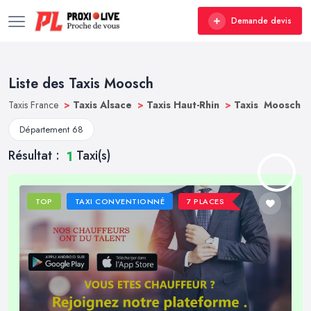
Demande devis
Liste des Taxis Moosch
Taxis France
>
Taxis Alsace
>
Taxis Haut-Rhin
>
Taxis Moosch
Département 68
Résultat :
Taxi(s)
1
TOP
TAXI CONVENTIONNÉ
7 PLACES