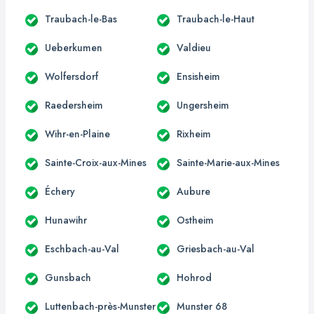
Traubach-le-Bas
Traubach-le-Haut
Ueberkumen
Valdieu
Wolfersdorf
Ensisheim
Raedersheim
Ungersheim
Wihr-en-Plaine
Rixheim
Sainte-Croix-aux-Mines
Sainte-Marie-aux-Mines
Échery
Aubure
Hunawihr
Ostheim
Eschbach-au-Val
Griesbach-au-Val
Gunsbach
Hohrod
Luttenbach-près-Munster
Munster 68