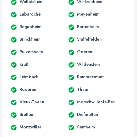
Wettolsheim
Wintzenheim
Labaroche
Meyenheim
Reguisheim
Bartenheim
Brinckheim
Staffelfelden
Pulversheim
Oderen
Kruth
Wildenstein
Leimbach
Rammersmatt
Roderen
Thann
Vieux-Thann
Morschwiller-le-Bas
Bretten
Diefmatten
Mortzwiller
Sentheim