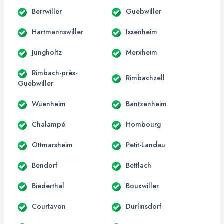
Berrwiller
Guebwiller
Hartmannswiller
Issenheim
Jungholtz
Merxheim
Rimbach-près-
Rimbachzell
Guebwiller
Wuenheim
Bantzenheim
Chalampé
Hombourg
Ottmarsheim
Petit-Landau
Bendorf
Bettlach
Biederthal
Bouxwiller
Courtavon
Durlinsdorf