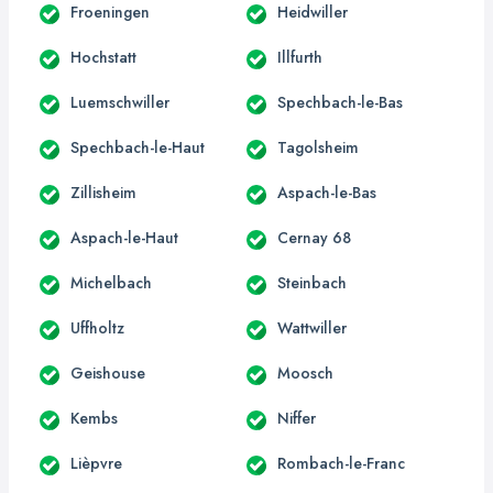
Froeningen
Heidwiller
Hochstatt
Illfurth
Luemschwiller
Spechbach-le-Bas
Spechbach-le-Haut
Tagolsheim
Zillisheim
Aspach-le-Bas
Aspach-le-Haut
Cernay 68
Michelbach
Steinbach
Uffholtz
Wattwiller
Geishouse
Moosch
Kembs
Niffer
Lièpvre
Rombach-le-Franc