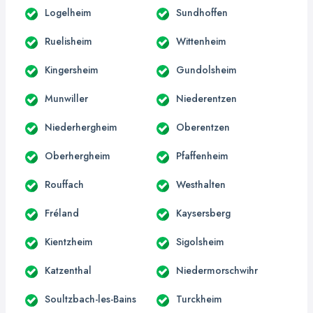
Logelheim
Sundhoffen
Ruelisheim
Wittenheim
Kingersheim
Gundolsheim
Munwiller
Niederentzen
Niederhergheim
Oberentzen
Oberhergheim
Pfaffenheim
Rouffach
Westhalten
Fréland
Kaysersberg
Kientzheim
Sigolsheim
Katzenthal
Niedermorschwihr
Soultzbach-les-Bains
Turckheim