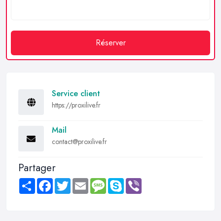
Réserver
Service client
https://proxilive.fr
Mail
contact@proxilive.fr
Partager
Share
Facebook
Twitter
Email
Message
Skype
Viber