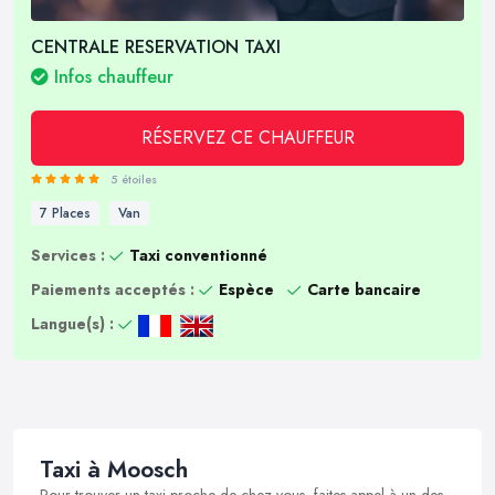
CENTRALE RESERVATION TAXI
Infos chauffeur
RÉSERVEZ CE CHAUFFEUR
5 étoiles
7 Places
Van
Services :
Taxi conventionné
Paiements acceptés :
Espèce
Carte bancaire
Langue(s) :
Taxi à Moosch
Pour trouver un taxi proche de chez vous, faites appel à un des