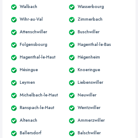
Walbach
Wasserbourg
Wihr-au-Val
Zimmerbach
Attenschwiller
Buschwiller
Folgensbourg
Hagenthal-le-Bas
Hagenthal-le-Haut
Hégenheim
Hésingue
Knoeringue
Leymen
Liebenswiller
Michelbach-le-Haut
Neuwiller
Ranspach-le-Haut
Wentzwiller
Altenach
Ammerzwiller
Ballersdorf
Balschwiller