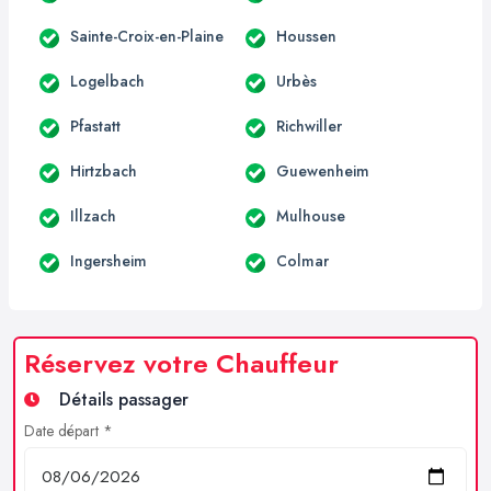
Sainte-Croix-en-Plaine
Houssen
Logelbach
Urbès
Pfastatt
Richwiller
Hirtzbach
Guewenheim
Illzach
Mulhouse
Ingersheim
Colmar
Réservez votre Chauffeur
Détails passager
Date départ *