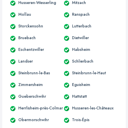
Husseren-Wesserling
Mitzach
Mollau
Ranspach
Storckensohn
Lutterbach
Bruebach
Dietwiller
Eschentzwiller
Habsheim
Landser
Schlierbach
Steinbrunn-le-Bas
Steinbrunn-le-Haut
Zimmersheim
Eguisheim
Gueberschwihr
Hattstatt
Herrlisheim-près-Colmar
Husseren-les-Châteaux
Obermorschwihr
Trois-Épis