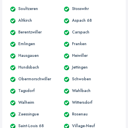
Soultzeren
Stosswihr
Altkirch
Aspach 68
Berentzwiller
Carspach
Emlingen
Franken
Hausgauen
Heiwiller
Hundsbach
Jettingen
Obermorschwiller
Schwoben
Tagsdorf
Wahlbach
Walheim
Wittersdorf
Zaessingue
Rosenau
Saint-Louis 68
Village-Neuf