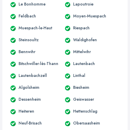
Le Bonhomme
Lapoutroie
Feldbach
Moyen-Muespach
Muespach-le-Haut
Riespach
Steinsoultz
Waldighofen
Bennwihr
Mittelwihr
Bitschwiller-lès-Thann
Lautenbach
Lautenbachzell
Linthal
Algolsheim
Biesheim
Dessenheim
Geiswasser
Heiteren
Hettenschlag
Neuf-Brisach
Obersaasheim