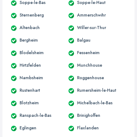
Soppe-le-Bas
Soppe-le-Haut
Sternenberg
Ammerschwihr
Altenbach
Willer-sur-Thur
Bergheim
Balgau
Blodelsheim
Fessenheim
Hirtzfelden
Munchhouse
Nambsheim
Roggenhouse
Rustenhart
Rumersheim-le-Haut
Blotzheim
Michelbach-le-Bas
Ranspach-le-Bas
Brinighoffen
Eglingen
Flaxlanden