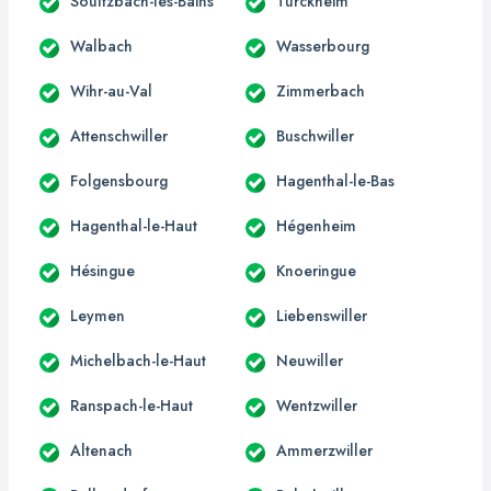
Soultzbach-les-Bains
Turckheim
Walbach
Wasserbourg
Wihr-au-Val
Zimmerbach
Attenschwiller
Buschwiller
Folgensbourg
Hagenthal-le-Bas
Hagenthal-le-Haut
Hégenheim
Hésingue
Knoeringue
Leymen
Liebenswiller
Michelbach-le-Haut
Neuwiller
Ranspach-le-Haut
Wentzwiller
Altenach
Ammerzwiller