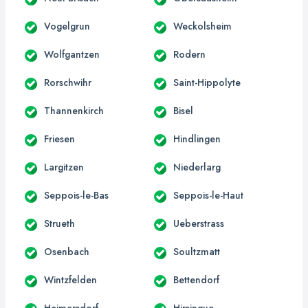
Vogelgrun
Weckolsheim
Wolfgantzen
Rodern
Rorschwihr
Saint-Hippolyte
Thannenkirch
Bisel
Friesen
Hindlingen
Largitzen
Niederlarg
Seppois-le-Bas
Seppois-le-Haut
Strueth
Ueberstrass
Osenbach
Soultzmatt
Wintzfelden
Bettendorf
Heimersdorf
Hirsingue