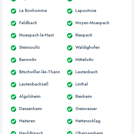
Le Bonhomme
Lapoutroie
Feldbach
Moyen-Muespach
Muespach-le-Haut
Riespach
Steinsoultz
Waldighofen
Bennwihr
Mittelwihr
Bitschwiller-lès-Thann
Lautenbach
Lautenbachzell
Linthal
Algolsheim
Biesheim
Dessenheim
Geiswasser
Heiteren
Hettenschlag
Neuf-Brisach
Obersaasheim