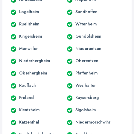
Logelheim
Sundhoffen
Ruelisheim
Wittenheim
Kingersheim
Gundolsheim
Munwiller
Niederentzen
Niederhergheim
Oberentzen
Oberhergheim
Pfaffenheim
Rouffach
Westhalten
Fréland
Kaysersberg
Kientzheim
Sigolsheim
Katzenthal
Niedermorschwihr