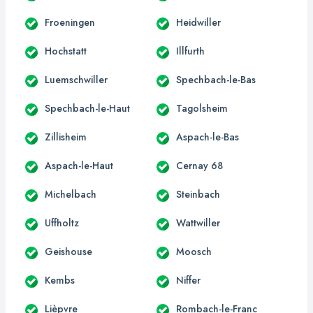
Froeningen
Heidwiller
Hochstatt
Illfurth
Luemschwiller
Spechbach-le-Bas
Spechbach-le-Haut
Tagolsheim
Zillisheim
Aspach-le-Bas
Aspach-le-Haut
Cernay 68
Michelbach
Steinbach
Uffholtz
Wattwiller
Geishouse
Moosch
Kembs
Niffer
Lièpvre
Rombach-le-Franc