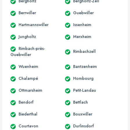
Bergholtz
Bergholtz-Zell
Berrwiller
Guebwiller
Hartmannswiller
Issenheim
Jungholtz
Merxheim
Rimbach-près-
Rimbachzell
Guebwiller
Wuenheim
Bantzenheim
Chalampé
Hombourg
Ottmarsheim
Petit-Landau
Bendorf
Bettlach
Biederthal
Bouxwiller
Courtavon
Durlinsdorf