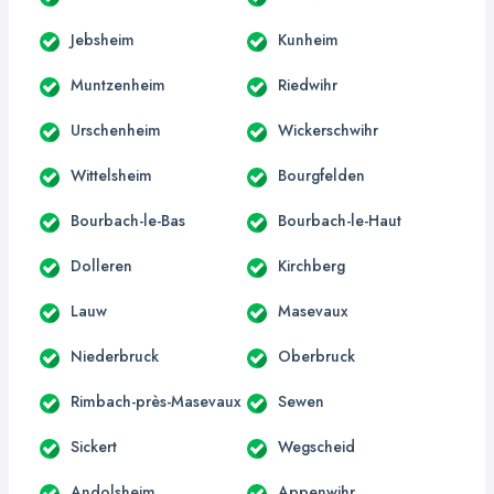
Jebsheim
Kunheim
Muntzenheim
Riedwihr
Urschenheim
Wickerschwihr
Wittelsheim
Bourgfelden
Bourbach-le-Bas
Bourbach-le-Haut
Dolleren
Kirchberg
Lauw
Masevaux
Niederbruck
Oberbruck
Rimbach-près-Masevaux
Sewen
Sickert
Wegscheid
Andolsheim
Appenwihr