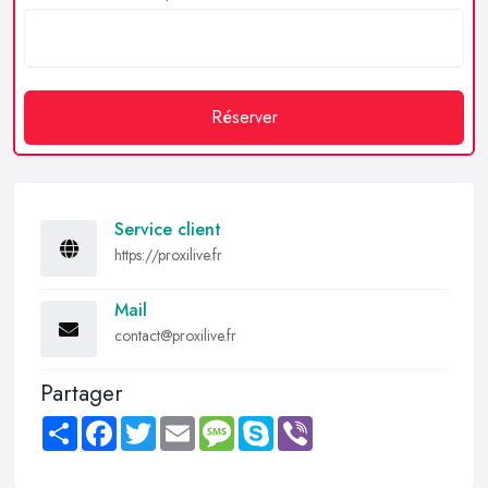
Réserver
Service client
https://proxilive.fr
Mail
contact@proxilive.fr
Partager
Share
Facebook
Twitter
Email
Message
Skype
Viber