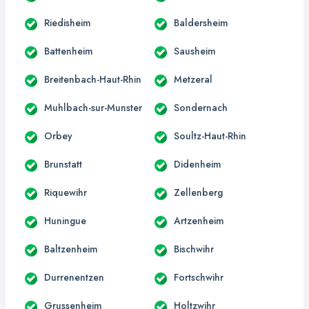
Riedisheim
Baldersheim
Battenheim
Sausheim
Breitenbach-Haut-Rhin
Metzeral
Muhlbach-sur-Munster
Sondernach
Orbey
Soultz-Haut-Rhin
Brunstatt
Didenheim
Riquewihr
Zellenberg
Huningue
Artzenheim
Baltzenheim
Bischwihr
Durrenentzen
Fortschwihr
Grussenheim
Holtzwihr