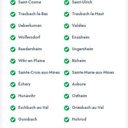
Saint-Cosme
Saint-Ulrich
Traubach-le-Bas
Traubach-le-Haut
Ueberkumen
Valdieu
Wolfersdorf
Ensisheim
Raedersheim
Ungersheim
Wihr-en-Plaine
Rixheim
Sainte-Croix-aux-Mines
Sainte-Marie-aux-Mines
Échery
Aubure
Hunawihr
Ostheim
Eschbach-au-Val
Griesbach-au-Val
Gunsbach
Hohrod