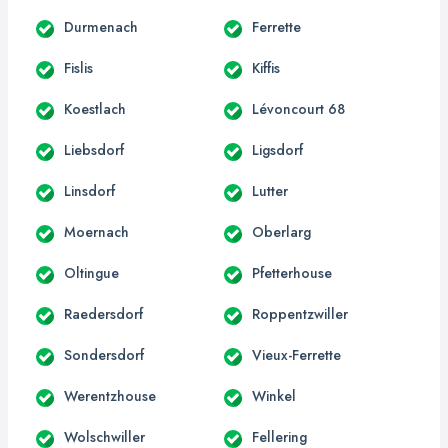
Durmenach
Ferrette
Fislis
Kiffis
Koestlach
Lévoncourt 68
Liebsdorf
Ligsdorf
Linsdorf
Lutter
Moernach
Oberlarg
Oltingue
Pfetterhouse
Raedersdorf
Roppentzwiller
Sondersdorf
Vieux-Ferrette
Werentzhouse
Winkel
Wolschwiller
Fellering