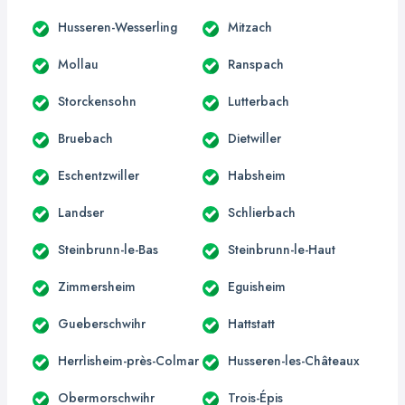
Husseren-Wesserling
Mitzach
Mollau
Ranspach
Storckensohn
Lutterbach
Bruebach
Dietwiller
Eschentzwiller
Habsheim
Landser
Schlierbach
Steinbrunn-le-Bas
Steinbrunn-le-Haut
Zimmersheim
Eguisheim
Gueberschwihr
Hattstatt
Herrlisheim-près-Colmar
Husseren-les-Châteaux
Obermorschwihr
Trois-Épis