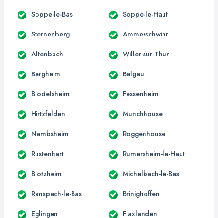
Soppe-le-Bas
Soppe-le-Haut
Sternenberg
Ammerschwihr
Altenbach
Willer-sur-Thur
Bergheim
Balgau
Blodelsheim
Fessenheim
Hirtzfelden
Munchhouse
Nambsheim
Roggenhouse
Rustenhart
Rumersheim-le-Haut
Blotzheim
Michelbach-le-Bas
Ranspach-le-Bas
Brinighoffen
Eglingen
Flaxlanden