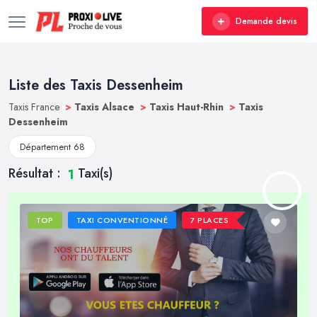
Demande devis
Liste des Taxis Dessenheim
Taxis France
>
Taxis Alsace
>
Taxis Haut-Rhin
>
Taxis
Dessenheim
Département 68
Résultat :
Taxi(s)
1
TOP
TAXI CONVENTIONNÉ
7 PLACES