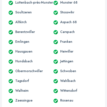
Luttenbach-près-Munster
Munster 68
Soultzeren
Stosswihr
Altkirch
Aspach 68
Berentzwiller
Carspach
Emlingen
Franken
Hausgauen
Heiwiller
Hundsbach
Jettingen
Obermorschwiller
Schwoben
Tagsdorf
Wahlbach
Walheim
Wittersdorf
Zaessingue
Rosenau