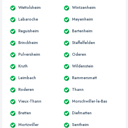
Wettolsheim
Wintzenheim
Labaroche
Meyenheim
Reguisheim
Bartenheim
Brinckheim
Staffelfelden
Pulversheim
Oderen
Kruth
Wildenstein
Leimbach
Rammersmatt
Roderen
Thann
Vieux-Thann
Morschwiller-le-Bas
Bretten
Diefmatten
Mortzwiller
Sentheim