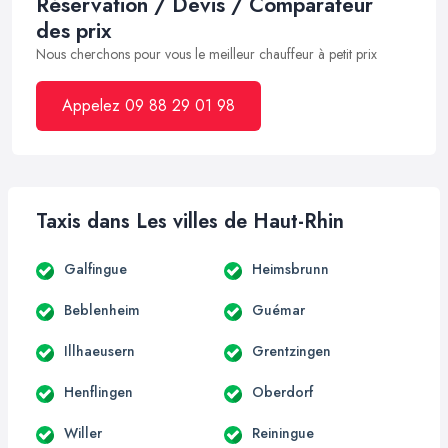
Réservation / Devis / Comparateur
des prix
Nous cherchons pour vous le meilleur chauffeur à petit prix
Appelez 09 88 29 01 98
Taxis dans Les villes de Haut-Rhin
Galfingue
Heimsbrunn
Beblenheim
Guémar
Illhaeusern
Grentzingen
Henflingen
Oberdorf
Willer
Reiningue