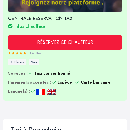
CENTRALE RESERVATION TAXI
Infos chauffeur
RÉSERVEZ CE CHAUFFEUR
5 étoiles
7 Places
Van
Services :
Taxi conventionné
Paiements acceptés :
Espèce
Carte bancaire
Langue(s) :
Taxi à Dessenheim