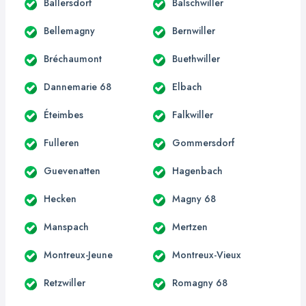
Ballersdorf
Balschwiller
Bellemagny
Bernwiller
Bréchaumont
Buethwiller
Dannemarie 68
Elbach
Éteimbes
Falkwiller
Fulleren
Gommersdorf
Guevenatten
Hagenbach
Hecken
Magny 68
Manspach
Mertzen
Montreux-Jeune
Montreux-Vieux
Retzwiller
Romagny 68