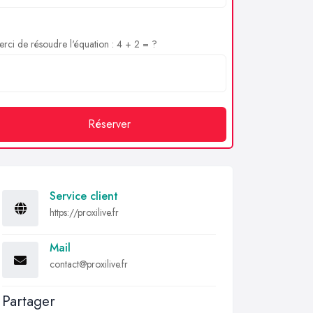
rci de résoudre l'équation : 4 + 2 = ?
Réserver
Service client
https://proxilive.fr
Mail
contact@proxilive.fr
Partager