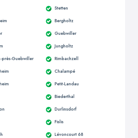
Stetten
heim
Bergholtz
er
Guebwiller
im
Jungholtz
-près-Guebwiller
Rimbachzell
heim
Chalampé
heim
Petit-Landau
Biederthal
von
Durlinsdorf
Fislis
ch
Lévoncourt 68