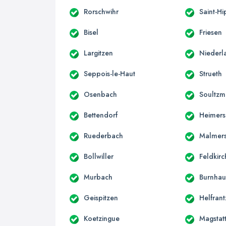
Rorschwihr
Saint-Hi
Bisel
Friesen
Largitzen
Niederl
Seppois-le-Haut
Strueth
Osenbach
Soultzm
Bettendorf
Heimers
Ruederbach
Malmer
Bollwiller
Feldkirc
Murbach
Burnhau
Geispitzen
Helfrant
Koetzingue
Magstatt