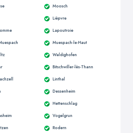
use
Moosch
Lièpvre
homme
Lapoutroie
Muespach
Muespach-le-Haut
ltz
Waldighofen
hr
Bitschwiller-lès-Thann
achzell
Linthal
m
Dessenheim
n
Hettenschlag
asheim
Vogelgrun
tzen
Rodern