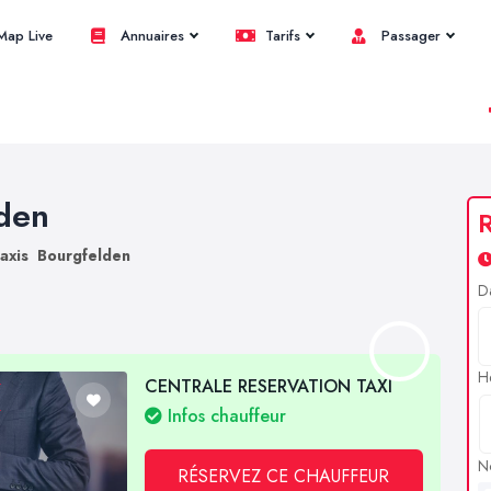
ap Live
Annuaires
Tarifs
Passager
lden
R
axis Bourgfelden
D
H
CENTRALE RESERVATION TAXI
Infos chauffeur
N
RÉSERVEZ CE CHAUFFEUR