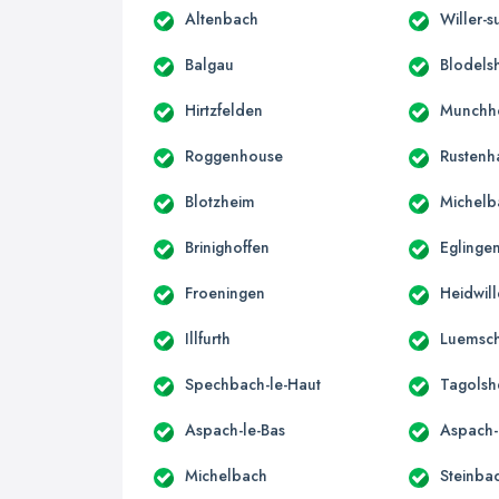
Altenbach
Willer-s
Balgau
Blodels
Hirtzfelden
Munchh
Roggenhouse
Rustenh
Blotzheim
Michelb
Brinighoffen
Eglinge
Froeningen
Heidwill
Illfurth
Luemsch
Spechbach-le-Haut
Tagolsh
Aspach-le-Bas
Aspach-
Michelbach
Steinba