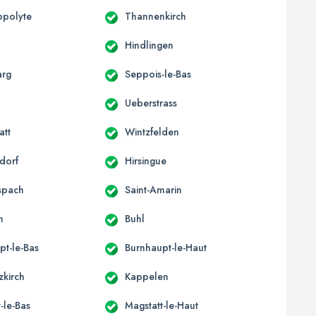
ppolyte
Thannenkirch
Hindlingen
arg
Seppois-le-Bas
Ueberstrass
att
Wintzfelden
dorf
Hirsingue
spach
Saint-Amarin
h
Buhl
pt-le-Bas
Burnhaupt-le-Haut
zkirch
Kappelen
-le-Bas
Magstatt-le-Haut