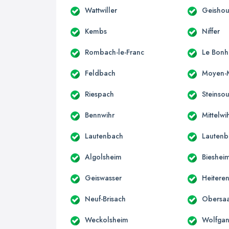
Wattwiller
Geisho
Kembs
Niffer
Rombach-le-Franc
Le Bon
Feldbach
Moyen-
Riespach
Steinsou
Bennwihr
Mittelwi
Lautenbach
Lautenb
Algolsheim
Bieshei
Geiswasser
Heitere
Neuf-Brisach
Obersa
Weckolsheim
Wolfgan