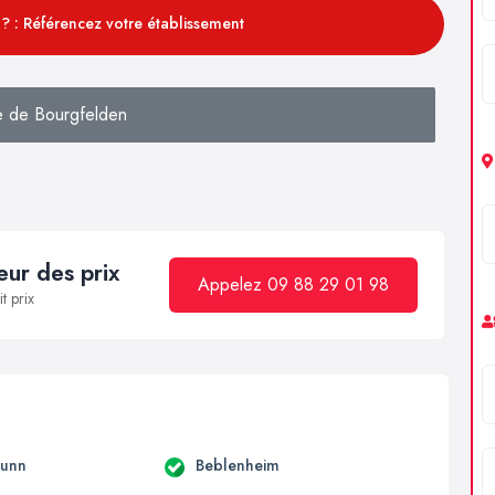
? : Référencez votre établissement
 de Bourgfelden
ur des prix
Appelez 09 88 29 01 98
t prix
runn
Beblenheim