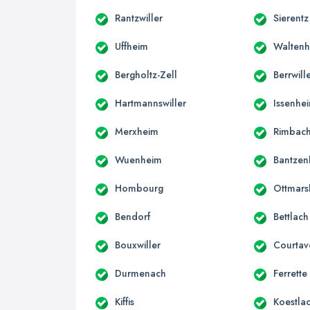
Rantzwiller
Sierentz
Uffheim
Walten
Bergholtz-Zell
Berrwill
Hartmannswiller
Issenhe
Merxheim
Rimbach
Wuenheim
Bantzen
Hombourg
Ottmars
Bendorf
Bettlach
Bouxwiller
Courta
Durmenach
Ferrette
Kiffis
Koestla