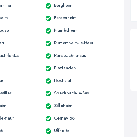
ur-Thur
Bergheim
heim
Fessenheim
ouse
Nambsheim
art
Rumersheim-le-Haut
ach-le-Bas
Ranspach-le-Bas
n
Flaxlanden
er
Hochstatt
willer
Spechbach-le-Bas
eim
Zillisheim
le-Haut
Cernay 68
ch
Uffholtz