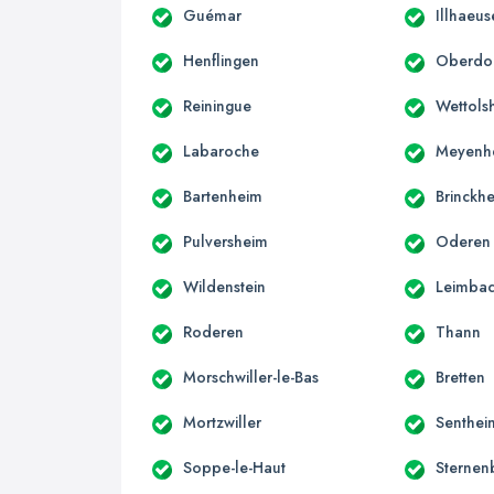
Guémar
Illhaeus
Henflingen
Oberdo
Reiningue
Wettols
Labaroche
Meyenh
Bartenheim
Brinckh
Pulversheim
Oderen
Wildenstein
Leimba
Roderen
Thann
Morschwiller-le-Bas
Bretten
Mortzwiller
Senthei
Soppe-le-Haut
Sternen