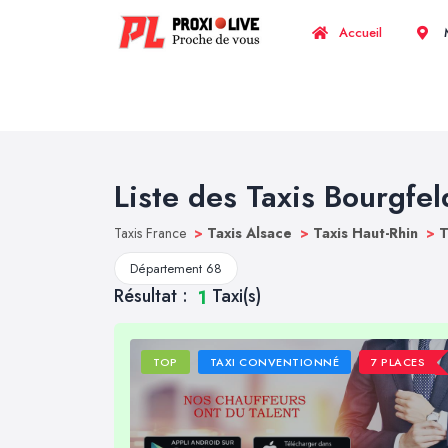
Accueil
M
Liste des Taxis Bourgfe
Taxis France
>
Taxis Alsace
>
Taxis Haut-Rhin
>
T
Département 68
Résultat :
Taxi(s)
1
TOP
TAXI CONVENTIONNÉ
7 PLACES