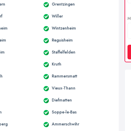
ern
Grentzingen
rf
Willer
Me
heim
Wintzenheim
eim
Reguisheim
eim
Staffelfelden
Kruth
ch
Rammersmatt
Vieux-Thann
Diefmatten
m
Soppe-le-Bas
berg
Ammerschwihr