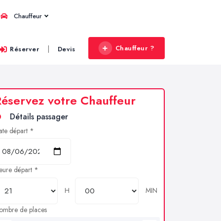
Chauffeur
Chauffeur ?
|
Réserver
Devis
éservez votre Chauffeur
Détails passager
ate départ *
eure départ *
H
MIN
ombre de places