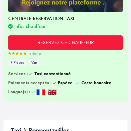
CENTRALE RESERVATION TAXI
Infos chauffeur
RÉSERVEZ CE CHAUFFEUR
5 étoiles
7 Places
Van
Services :
Taxi conventionné
Paiements acceptés :
Espèce
Carte bancaire
Langue(s) :
Taxi à Roppentzwiller