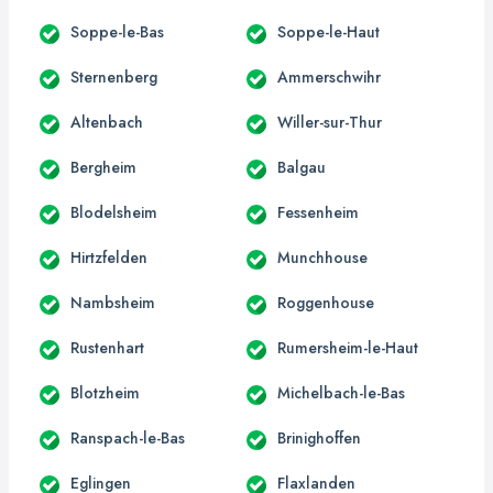
Soppe-le-Bas
Soppe-le-Haut
Sternenberg
Ammerschwihr
Altenbach
Willer-sur-Thur
Bergheim
Balgau
Blodelsheim
Fessenheim
Hirtzfelden
Munchhouse
Nambsheim
Roggenhouse
Rustenhart
Rumersheim-le-Haut
Blotzheim
Michelbach-le-Bas
Ranspach-le-Bas
Brinighoffen
Eglingen
Flaxlanden