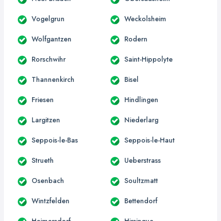
Vogelgrun
Weckolsheim
Wolfgantzen
Rodern
Rorschwihr
Saint-Hippolyte
Thannenkirch
Bisel
Friesen
Hindlingen
Largitzen
Niederlarg
Seppois-le-Bas
Seppois-le-Haut
Strueth
Ueberstrass
Osenbach
Soultzmatt
Wintzfelden
Bettendorf
Heimersdorf
Hirsingue