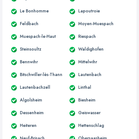
Le Bonhomme
Lapoutroie
Feldbach
Moyen-Muespach
Muespach-le-Haut
Riespach
Steinsoultz
Waldighofen
Bennwihr
Mittelwihr
Bitschwiller-lès-Thann
Lautenbach
Lautenbachzell
Linthal
Algolsheim
Biesheim
Dessenheim
Geiswasser
Heiteren
Hettenschlag
Neuf-Brisach
Obersaasheim