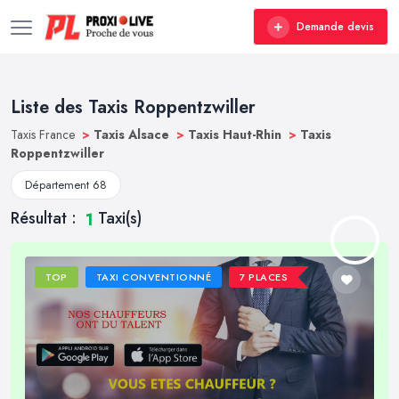
Demande devis
Liste des Taxis Roppentzwiller
Taxis France
>
Taxis Alsace
>
Taxis Haut-Rhin
>
Taxis
Roppentzwiller
Département 68
Résultat :
Taxi(s)
1
TOP
TAXI CONVENTIONNÉ
7 PLACES