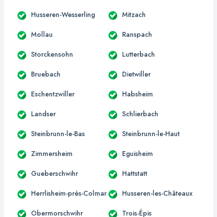
Husseren-Wesserling
Mitzach
Mollau
Ranspach
Storckensohn
Lutterbach
Bruebach
Dietwiller
Eschentzwiller
Habsheim
Landser
Schlierbach
Steinbrunn-le-Bas
Steinbrunn-le-Haut
Zimmersheim
Eguisheim
Gueberschwihr
Hattstatt
Herrlisheim-près-Colmar
Husseren-les-Châteaux
Obermorschwihr
Trois-Épis