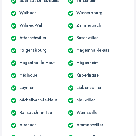
Soultzbach-les-Bains
Turckheim
Walbach
Wasserbourg
Wihr-au-Val
Zimmerbach
Attenschwiller
Buschwiller
Folgensbourg
Hagenthal-le-Bas
Hagenthal-le-Haut
Hégenheim
Hésingue
Knoeringue
Leymen
Liebenswiller
Michelbach-le-Haut
Neuwiller
Ranspach-le-Haut
Wentzwiller
Altenach
Ammerzwiller