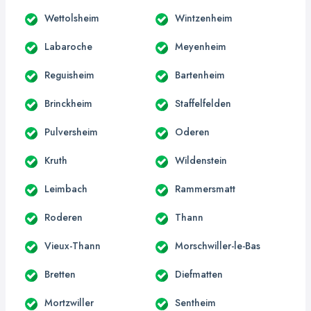
Wettolsheim
Wintzenheim
Labaroche
Meyenheim
Reguisheim
Bartenheim
Brinckheim
Staffelfelden
Pulversheim
Oderen
Kruth
Wildenstein
Leimbach
Rammersmatt
Roderen
Thann
Vieux-Thann
Morschwiller-le-Bas
Bretten
Diefmatten
Mortzwiller
Sentheim