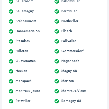
Ballersdorf
Balschwiller
Bellemagny
Bernwiller
Bréchaumont
Buethwiller
Dannemarie 68
Elbach
Éteimbes
Falkwiller
Fulleren
Gommersdorf
Guevenatten
Hagenbach
Hecken
Magny 68
Manspach
Mertzen
Montreux-Jeune
Montreux-Vieux
Retzwiller
Romagny 68