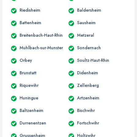
Riedisheim
Baldersheim
Battenheim
Sausheim
Breitenbach-Haut-Rhin
Metzeral
Muhlbach-sur-Munster
Sondernach
Orbey
Soultz-Haut-Rhin
Brunstatt
Didenheim
Riquewihr
Zellenberg
Huningue
Artzenheim
Baltzenheim
Bischwihr
Durrenentzen
Fortschwihr
Grussenheim
Holtzwihr