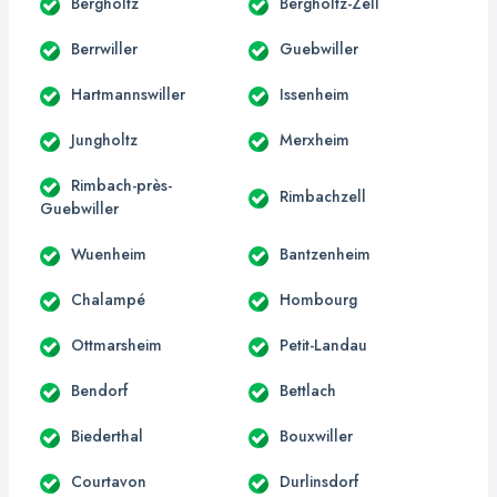
Bergholtz
Bergholtz-Zell
Berrwiller
Guebwiller
Hartmannswiller
Issenheim
Jungholtz
Merxheim
Rimbach-près-
Rimbachzell
Guebwiller
Wuenheim
Bantzenheim
Chalampé
Hombourg
Ottmarsheim
Petit-Landau
Bendorf
Bettlach
Biederthal
Bouxwiller
Courtavon
Durlinsdorf