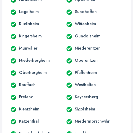
Logelheim
Sundhoffen
Ruelisheim
Wittenheim
Kingersheim
Gundolsheim
Munwiller
Niederentzen
Niederhergheim
Oberentzen
Oberhergheim
Pfaffenheim
Rouffach
Westhalten
Fréland
Kaysersberg
Kientzheim
Sigolsheim
Katzenthal
Niedermorschwihr