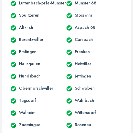
Luttenbach-près-Munster
Munster 68
Soultzeren
Stosswihr
Altkirch
Aspach 68
Berentzwiller
Carspach
Emlingen
Franken
Hausgauen
Heiwiller
Hundsbach
Jettingen
Obermorschwiller
Schwoben
Tagsdorf
Wahlbach
Walheim
Wittersdorf
Zaessingue
Rosenau