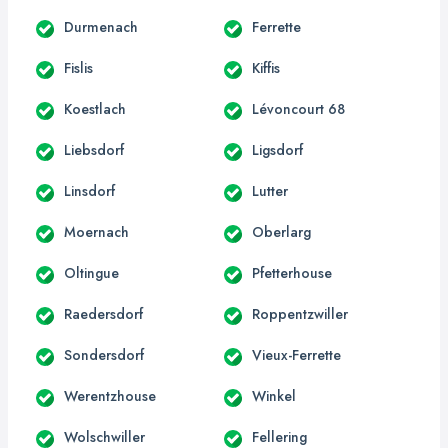
Durmenach
Ferrette
Fislis
Kiffis
Koestlach
Lévoncourt 68
Liebsdorf
Ligsdorf
Linsdorf
Lutter
Moernach
Oberlarg
Oltingue
Pfetterhouse
Raedersdorf
Roppentzwiller
Sondersdorf
Vieux-Ferrette
Werentzhouse
Winkel
Wolschwiller
Fellering