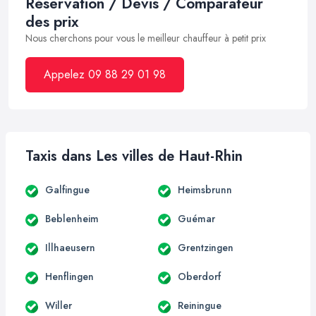
Réservation / Devis / Comparateur
des prix
Nous cherchons pour vous le meilleur chauffeur à petit prix
Appelez 09 88 29 01 98
Taxis dans Les villes de Haut-Rhin
Galfingue
Heimsbrunn
Beblenheim
Guémar
Illhaeusern
Grentzingen
Henflingen
Oberdorf
Willer
Reiningue