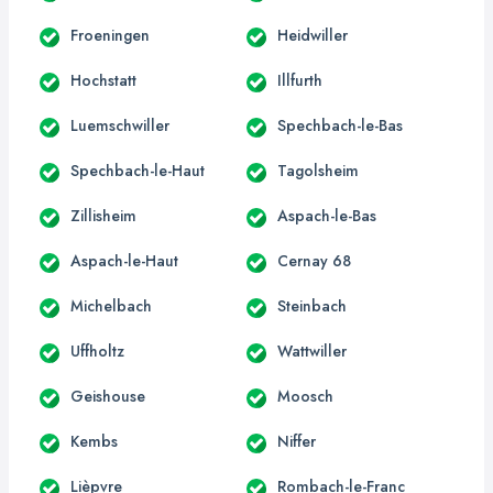
Froeningen
Heidwiller
Hochstatt
Illfurth
Luemschwiller
Spechbach-le-Bas
Spechbach-le-Haut
Tagolsheim
Zillisheim
Aspach-le-Bas
Aspach-le-Haut
Cernay 68
Michelbach
Steinbach
Uffholtz
Wattwiller
Geishouse
Moosch
Kembs
Niffer
Lièpvre
Rombach-le-Franc