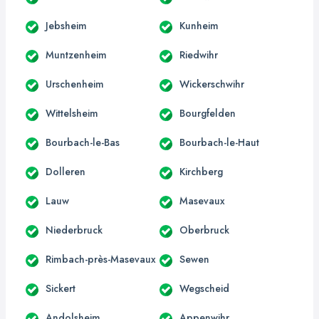
Jebsheim
Kunheim
Muntzenheim
Riedwihr
Urschenheim
Wickerschwihr
Wittelsheim
Bourgfelden
Bourbach-le-Bas
Bourbach-le-Haut
Dolleren
Kirchberg
Lauw
Masevaux
Niederbruck
Oberbruck
Rimbach-près-Masevaux
Sewen
Sickert
Wegscheid
Andolsheim
Appenwihr