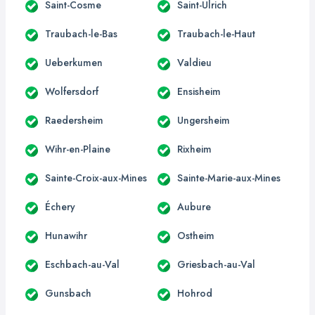
Saint-Cosme
Saint-Ulrich
Traubach-le-Bas
Traubach-le-Haut
Ueberkumen
Valdieu
Wolfersdorf
Ensisheim
Raedersheim
Ungersheim
Wihr-en-Plaine
Rixheim
Sainte-Croix-aux-Mines
Sainte-Marie-aux-Mines
Échery
Aubure
Hunawihr
Ostheim
Eschbach-au-Val
Griesbach-au-Val
Gunsbach
Hohrod