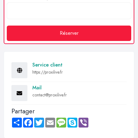
Réserver
Service client
https://proxilive.fr
Mail
contact@proxilive.fr
Partager
Share
Facebook
Twitter
Email
Message
Skype
Viber