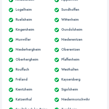
Logelheim
Sundhoffen
Ruelisheim
Wittenheim
Kingersheim
Gundolsheim
Munwiller
Niederentzen
Niederhergheim
Oberentzen
Oberhergheim
Pfaffenheim
Rouffach
Westhalten
Fréland
Kaysersberg
Kientzheim
Sigolsheim
Katzenthal
Niedermorschwihr