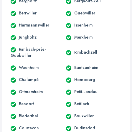
Bergholtz
Bergholtz-Zell
Berrwiller
Guebwiller
Hartmannswiller
Issenheim
Jungholtz
Merxheim
Rimbach-près-
Rimbachzell
Guebwiller
Wuenheim
Bantzenheim
Chalampé
Hombourg
Ottmarsheim
Petit-Landau
Bendorf
Bettlach
Biederthal
Bouxwiller
Courtavon
Durlinsdorf