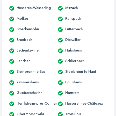
Husseren-Wesserling
Mitzach
Mollau
Ranspach
Storckensohn
Lutterbach
Bruebach
Dietwiller
Eschentzwiller
Habsheim
Landser
Schlierbach
Steinbrunn-le-Bas
Steinbrunn-le-Haut
Zimmersheim
Eguisheim
Gueberschwihr
Hattstatt
Herrlisheim-près-Colmar
Husseren-les-Châteaux
Obermorschwihr
Trois-Épis