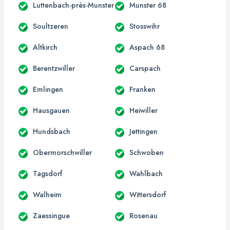
Luttenbach-près-Munster
Munster 68
Soultzeren
Stosswihr
Altkirch
Aspach 68
Berentzwiller
Carspach
Emlingen
Franken
Hausgauen
Heiwiller
Hundsbach
Jettingen
Obermorschwiller
Schwoben
Tagsdorf
Wahlbach
Walheim
Wittersdorf
Zaessingue
Rosenau