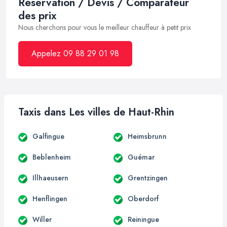
Réservation / Devis / Comparateur
des prix
Nous cherchons pour vous le meilleur chauffeur à petit prix
Appelez 09 88 29 01 98
Taxis dans Les villes de Haut-Rhin
Galfingue
Heimsbrunn
Beblenheim
Guémar
Illhaeusern
Grentzingen
Henflingen
Oberdorf
Willer
Reiningue