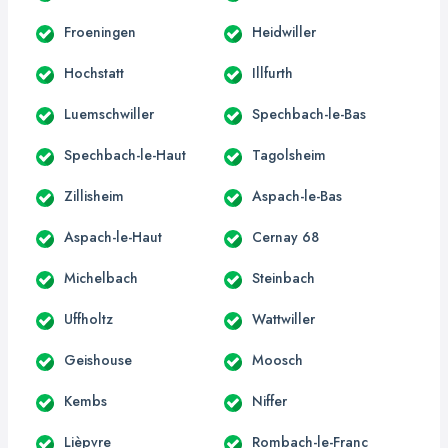
Froeningen
Heidwiller
Hochstatt
Illfurth
Luemschwiller
Spechbach-le-Bas
Spechbach-le-Haut
Tagolsheim
Zillisheim
Aspach-le-Bas
Aspach-le-Haut
Cernay 68
Michelbach
Steinbach
Uffholtz
Wattwiller
Geishouse
Moosch
Kembs
Niffer
Lièpvre
Rombach-le-Franc