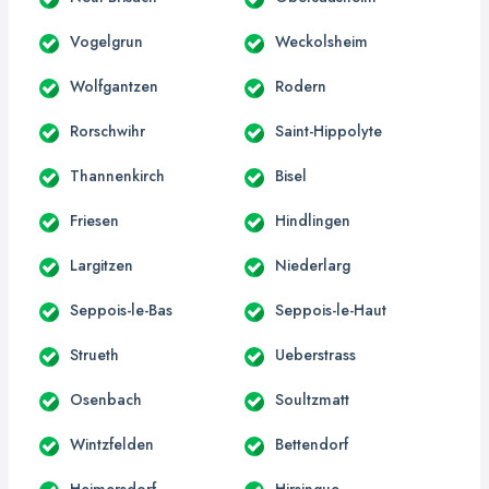
Vogelgrun
Weckolsheim
Wolfgantzen
Rodern
Rorschwihr
Saint-Hippolyte
Thannenkirch
Bisel
Friesen
Hindlingen
Largitzen
Niederlarg
Seppois-le-Bas
Seppois-le-Haut
Strueth
Ueberstrass
Osenbach
Soultzmatt
Wintzfelden
Bettendorf
Heimersdorf
Hirsingue