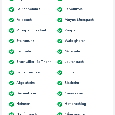
Le Bonhomme
Lapoutroie
Feldbach
Moyen-Muespach
Muespach-le-Haut
Riespach
Steinsoultz
Waldighofen
Bennwihr
Mittelwihr
Bitschwiller-lès-Thann
Lautenbach
Lautenbachzell
Linthal
Algolsheim
Biesheim
Dessenheim
Geiswasser
Heiteren
Hettenschlag
Neuf-Brisach
Obersaasheim