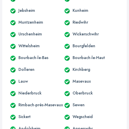
Jebsheim
Kunheim
Muntzenheim
Riedwihr
Urschenheim
Wickerschwihr
Wittelsheim
Bourgfelden
Bourbach-le-Bas
Bourbach-le-Haut
Dolleren
Kirchberg
Lauw
Masevaux
Niederbruck
Oberbruck
Rimbach-près-Masevaux
Sewen
Sickert
Wegscheid
Andolsheim
Appenwihr