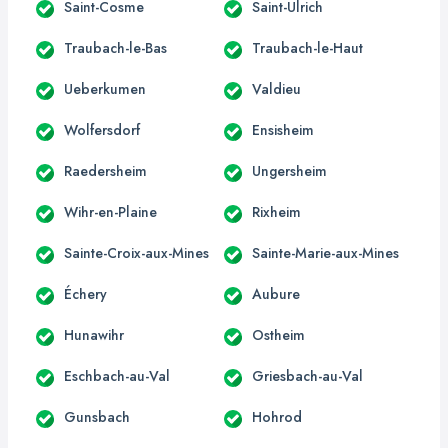
Saint-Cosme
Saint-Ulrich
Traubach-le-Bas
Traubach-le-Haut
Ueberkumen
Valdieu
Wolfersdorf
Ensisheim
Raedersheim
Ungersheim
Wihr-en-Plaine
Rixheim
Sainte-Croix-aux-Mines
Sainte-Marie-aux-Mines
Échery
Aubure
Hunawihr
Ostheim
Eschbach-au-Val
Griesbach-au-Val
Gunsbach
Hohrod