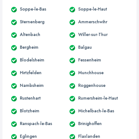
Soppe-le-Bas
Soppe-le-Haut
Sternenberg
Ammerschwihr
Altenbach
Willer-sur-Thur
Bergheim
Balgau
Blodelsheim
Fessenheim
Hirtzfelden
Munchhouse
Nambsheim
Roggenhouse
Rustenhart
Rumersheim-le-Haut
Blotzheim
Michelbach-le-Bas
Ranspach-le-Bas
Brinighoffen
Eglingen
Flaxlanden