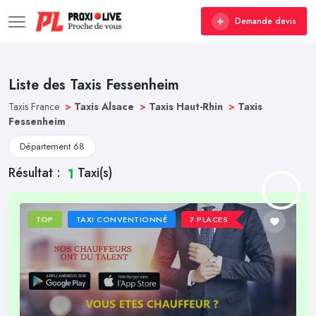
Demande devis
Liste des Taxis Fessenheim
Taxis France
>
Taxis Alsace
>
Taxis Haut-Rhin
>
Taxis
Fessenheim
Département 68
Résultat :
Taxi(s)
1
TOP
TAXI CONVENTIONNÉ
7 PLACES