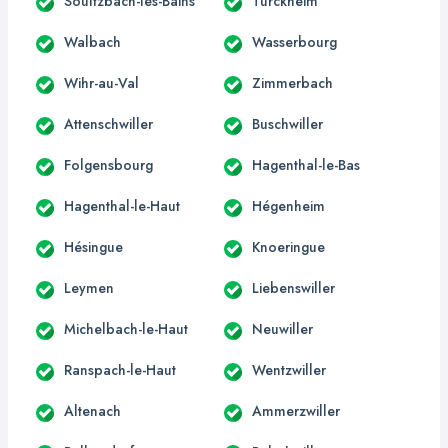
Soultzbach-les-Bains
Turckheim
Walbach
Wasserbourg
Wihr-au-Val
Zimmerbach
Attenschwiller
Buschwiller
Folgensbourg
Hagenthal-le-Bas
Hagenthal-le-Haut
Hégenheim
Hésingue
Knoeringue
Leymen
Liebenswiller
Michelbach-le-Haut
Neuwiller
Ranspach-le-Haut
Wentzwiller
Altenach
Ammerzwiller