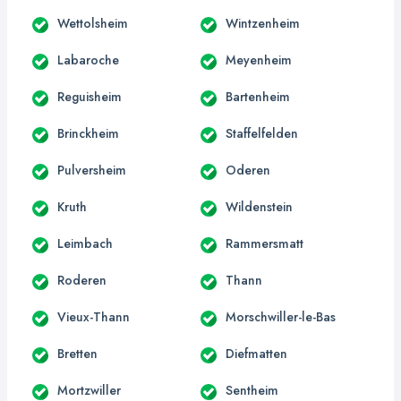
Wettolsheim
Wintzenheim
Labaroche
Meyenheim
Reguisheim
Bartenheim
Brinckheim
Staffelfelden
Pulversheim
Oderen
Kruth
Wildenstein
Leimbach
Rammersmatt
Roderen
Thann
Vieux-Thann
Morschwiller-le-Bas
Bretten
Diefmatten
Mortzwiller
Sentheim