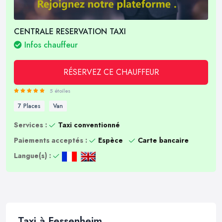
CENTRALE RESERVATION TAXI
Infos chauffeur
RÉSERVEZ CE CHAUFFEUR
5 étoiles
7 Places
Van
Services :
Taxi conventionné
Paiements acceptés :
Espèce
Carte bancaire
Langue(s) :
Taxi à Fessenheim