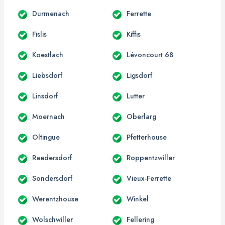
Durmenach
Ferrette
Fislis
Kiffis
Koestlach
Lévoncourt 68
Liebsdorf
Ligsdorf
Linsdorf
Lutter
Moernach
Oberlarg
Oltingue
Pfetterhouse
Raedersdorf
Roppentzwiller
Sondersdorf
Vieux-Ferrette
Werentzhouse
Winkel
Wolschwiller
Fellering