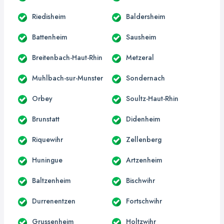
Riedisheim
Baldersheim
Battenheim
Sausheim
Breitenbach-Haut-Rhin
Metzeral
Muhlbach-sur-Munster
Sondernach
Orbey
Soultz-Haut-Rhin
Brunstatt
Didenheim
Riquewihr
Zellenberg
Huningue
Artzenheim
Baltzenheim
Bischwihr
Durrenentzen
Fortschwihr
Grussenheim
Holtzwihr