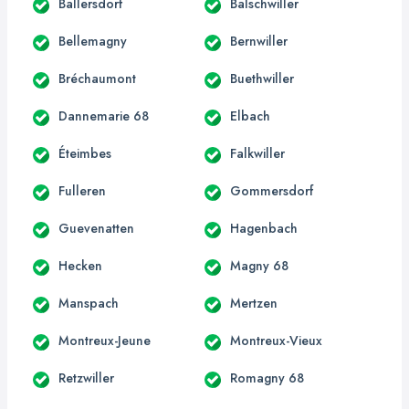
Ballersdorf
Balschwiller
Bellemagny
Bernwiller
Bréchaumont
Buethwiller
Dannemarie 68
Elbach
Éteimbes
Falkwiller
Fulleren
Gommersdorf
Guevenatten
Hagenbach
Hecken
Magny 68
Manspach
Mertzen
Montreux-Jeune
Montreux-Vieux
Retzwiller
Romagny 68