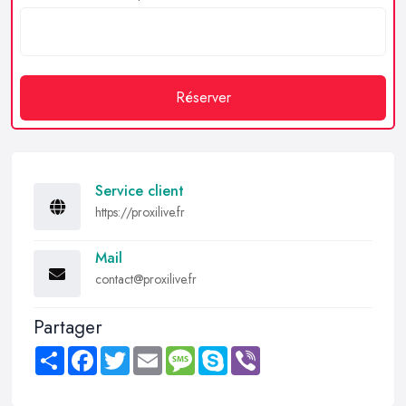
Réserver
Service client
https://proxilive.fr
Mail
contact@proxilive.fr
Partager
Share
Facebook
Twitter
Email
Message
Skype
Viber