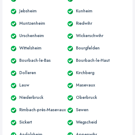
Jebsheim
Kunheim
Muntzenheim
Riedwihr
Urschenheim
Wickerschwihr
Wittelsheim
Bourgfelden
Bourbach-le-Bas
Bourbach-le-Haut
Dolleren
Kirchberg
Lauw
Masevaux
Niederbruck
Oberbruck
Rimbach-près-Masevaux
Sewen
Sickert
Wegscheid
Andolsheim
Appenwihr