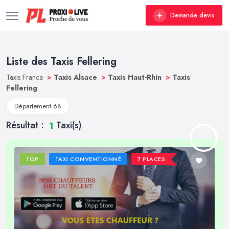
Demande devis
Liste des Taxis Fellering
Taxis France
>
Taxis Alsace
>
Taxis Haut-Rhin
>
Taxis
Fellering
Département 68
Résultat :
Taxi(s)
1
TOP
TAXI CONVENTIONNÉ
7 PLACES