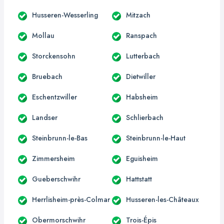
Husseren-Wesserling
Mitzach
Mollau
Ranspach
Storckensohn
Lutterbach
Bruebach
Dietwiller
Eschentzwiller
Habsheim
Landser
Schlierbach
Steinbrunn-le-Bas
Steinbrunn-le-Haut
Zimmersheim
Eguisheim
Gueberschwihr
Hattstatt
Herrlisheim-près-Colmar
Husseren-les-Châteaux
Obermorschwihr
Trois-Épis