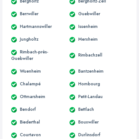
Bergholtz
Bergholtz-Zell
Berrwiller
Guebwiller
Hartmannswiller
Issenheim
Jungholtz
Merxheim
Rimbach-près-
Rimbachzell
Guebwiller
Wuenheim
Bantzenheim
Chalampé
Hombourg
Ottmarsheim
Petit-Landau
Bendorf
Bettlach
Biederthal
Bouxwiller
Courtavon
Durlinsdorf