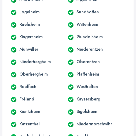
Logelheim
Sundhoffen
Ruelisheim
Wittenheim
Kingersheim
Gundolsheim
Munwiller
Niederentzen
Niederhergheim
Oberentzen
Oberhergheim
Pfaffenheim
Rouffach
Westhalten
Fréland
Kaysersberg
Kientzheim
Sigolsheim
Katzenthal
Niedermorschwihr