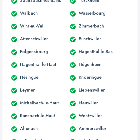
Soultzbach-les-Bains
Turckheim
Walbach
Wasserbourg
Wihr-au-Val
Zimmerbach
Attenschwiller
Buschwiller
Folgensbourg
Hagenthal-le-Bas
Hagenthal-le-Haut
Hégenheim
Hésingue
Knoeringue
Leymen
Liebenswiller
Michelbach-le-Haut
Neuwiller
Ranspach-le-Haut
Wentzwiller
Altenach
Ammerzwiller