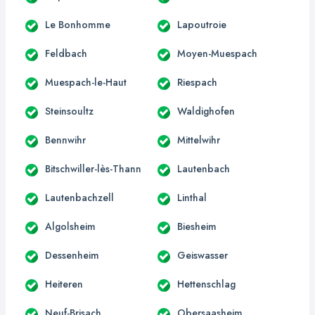
Le Bonhomme
Lapoutroie
Feldbach
Moyen-Muespach
Muespach-le-Haut
Riespach
Steinsoultz
Waldighofen
Bennwihr
Mittelwihr
Bitschwiller-lès-Thann
Lautenbach
Lautenbachzell
Linthal
Algolsheim
Biesheim
Dessenheim
Geiswasser
Heiteren
Hettenschlag
Neuf-Brisach
Obersaasheim