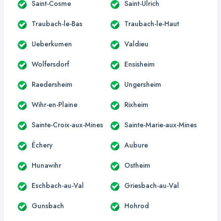
Saint-Cosme
Saint-Ulrich
Traubach-le-Bas
Traubach-le-Haut
Ueberkumen
Valdieu
Wolfersdorf
Ensisheim
Raedersheim
Ungersheim
Wihr-en-Plaine
Rixheim
Sainte-Croix-aux-Mines
Sainte-Marie-aux-Mines
Échery
Aubure
Hunawihr
Ostheim
Eschbach-au-Val
Griesbach-au-Val
Gunsbach
Hohrod