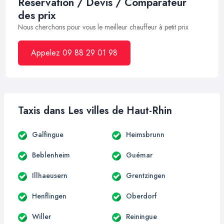
Réservation / Devis / Comparateur
des prix
Nous cherchons pour vous le meilleur chauffeur à petit prix
Appelez 09 88 29 01 98
Taxis dans Les villes de Haut-Rhin
Galfingue
Heimsbrunn
Beblenheim
Guémar
Illhaeusern
Grentzingen
Henflingen
Oberdorf
Willer
Reiningue