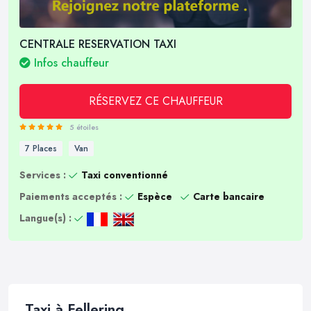
CENTRALE RESERVATION TAXI
Infos chauffeur
RÉSERVEZ CE CHAUFFEUR
5 étoiles
7 Places
Van
Services :
Taxi conventionné
Paiements acceptés :
Espèce
Carte bancaire
Langue(s) :
Taxi à Fellering