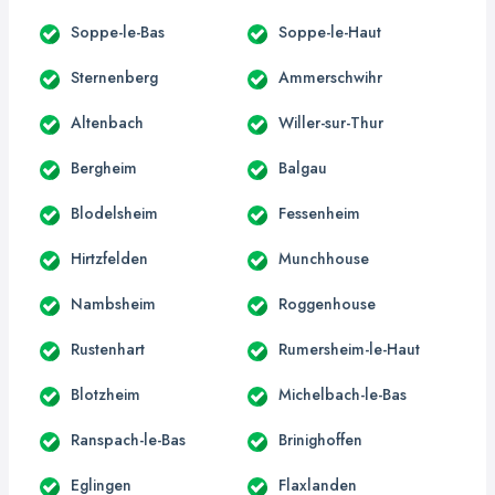
Soppe-le-Bas
Soppe-le-Haut
Sternenberg
Ammerschwihr
Altenbach
Willer-sur-Thur
Bergheim
Balgau
Blodelsheim
Fessenheim
Hirtzfelden
Munchhouse
Nambsheim
Roggenhouse
Rustenhart
Rumersheim-le-Haut
Blotzheim
Michelbach-le-Bas
Ranspach-le-Bas
Brinighoffen
Eglingen
Flaxlanden