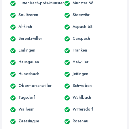
Luttenbach-près-Munster
Munster 68
Soultzeren
Stosswihr
Altkirch
Aspach 68
Berentzwiller
Carspach
Emlingen
Franken
Hausgauen
Heiwiller
Hundsbach
Jettingen
Obermorschwiller
Schwoben
Tagsdorf
Wahlbach
Walheim
Wittersdorf
Zaessingue
Rosenau