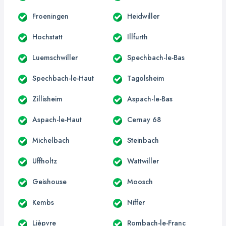
Froeningen
Heidwiller
Hochstatt
Illfurth
Luemschwiller
Spechbach-le-Bas
Spechbach-le-Haut
Tagolsheim
Zillisheim
Aspach-le-Bas
Aspach-le-Haut
Cernay 68
Michelbach
Steinbach
Uffholtz
Wattwiller
Geishouse
Moosch
Kembs
Niffer
Lièpvre
Rombach-le-Franc