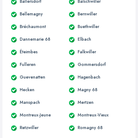
Ballersdorf
Balschwiller
Bellemagny
Bernwiller
Bréchaumont
Buethwiller
Dannemarie 68
Elbach
Éteimbes
Falkwiller
Fulleren
Gommersdorf
Guevenatten
Hagenbach
Hecken
Magny 68
Manspach
Mertzen
Montreux-Jeune
Montreux-Vieux
Retzwiller
Romagny 68