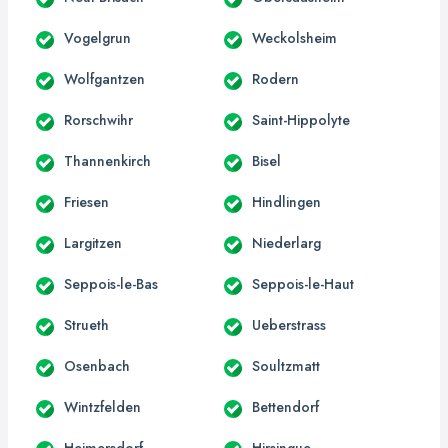
Vogelgrun
Weckolsheim
Wolfgantzen
Rodern
Rorschwihr
Saint-Hippolyte
Thannenkirch
Bisel
Friesen
Hindlingen
Largitzen
Niederlarg
Seppois-le-Bas
Seppois-le-Haut
Strueth
Ueberstrass
Osenbach
Soultzmatt
Wintzfelden
Bettendorf
Heimersdorf
Hirsingue