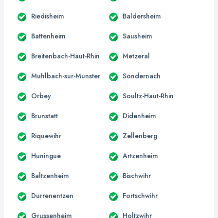
Riedisheim
Baldersheim
Battenheim
Sausheim
Breitenbach-Haut-Rhin
Metzeral
Muhlbach-sur-Munster
Sondernach
Orbey
Soultz-Haut-Rhin
Brunstatt
Didenheim
Riquewihr
Zellenberg
Huningue
Artzenheim
Baltzenheim
Bischwihr
Durrenentzen
Fortschwihr
Grussenheim
Holtzwihr