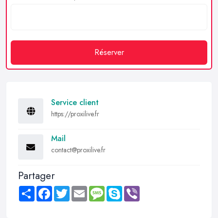
Réserver
Service client
https://proxilive.fr
Mail
contact@proxilive.fr
Partager
Share
Facebook
Twitter
Email
Message
Skype
Viber