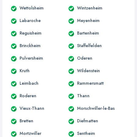
Wettolsheim
Wintzenheim
Labaroche
Meyenheim
Reguisheim
Bartenheim
Brinckheim
Staffelfelden
Pulversheim
Oderen
Kruth
Wildenstein
Leimbach
Rammersmatt
Roderen
Thann
Vieux-Thann
Morschwiller-le-Bas
Bretten
Diefmatten
Mortzwiller
Sentheim