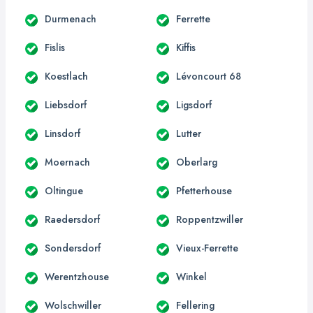
Durmenach
Ferrette
Fislis
Kiffis
Koestlach
Lévoncourt 68
Liebsdorf
Ligsdorf
Linsdorf
Lutter
Moernach
Oberlarg
Oltingue
Pfetterhouse
Raedersdorf
Roppentzwiller
Sondersdorf
Vieux-Ferrette
Werentzhouse
Winkel
Wolschwiller
Fellering