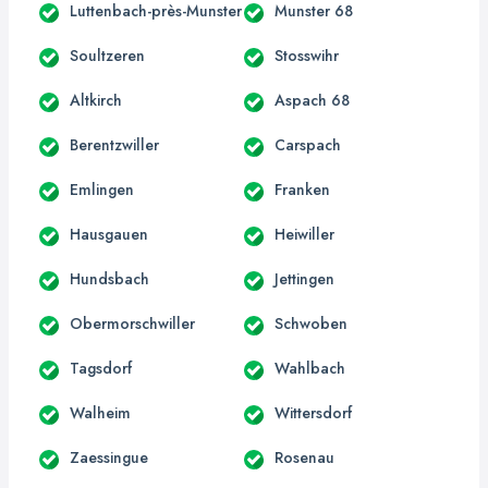
Luttenbach-près-Munster
Munster 68
Soultzeren
Stosswihr
Altkirch
Aspach 68
Berentzwiller
Carspach
Emlingen
Franken
Hausgauen
Heiwiller
Hundsbach
Jettingen
Obermorschwiller
Schwoben
Tagsdorf
Wahlbach
Walheim
Wittersdorf
Zaessingue
Rosenau