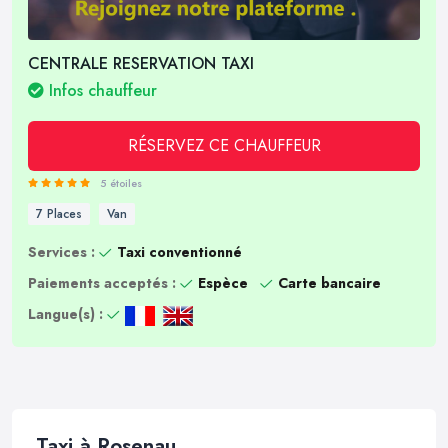
CENTRALE RESERVATION TAXI
Infos chauffeur
RÉSERVEZ CE CHAUFFEUR
5 étoiles
7 Places
Van
Services :
Taxi conventionné
Paiements acceptés :
Espèce
Carte bancaire
Langue(s) :
Taxi à Rosenau