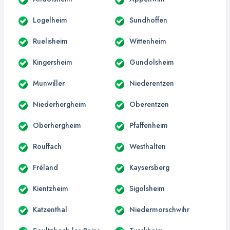
Logelheim
Sundhoffen
Ruelisheim
Wittenheim
Kingersheim
Gundolsheim
Munwiller
Niederentzen
Niederhergheim
Oberentzen
Oberhergheim
Pfaffenheim
Rouffach
Westhalten
Fréland
Kaysersberg
Kientzheim
Sigolsheim
Katzenthal
Niedermorschwihr