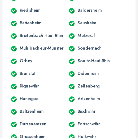
Riedisheim
Baldersheim
Battenheim
Sausheim
Breitenbach-Haut-Rhin
Metzeral
Muhlbach-sur-Munster
Sondernach
Orbey
Soultz-Haut-Rhin
Brunstatt
Didenheim
Riquewihr
Zellenberg
Huningue
Artzenheim
Baltzenheim
Bischwihr
Durrenentzen
Fortschwihr
Grussenheim
Holtzwihr