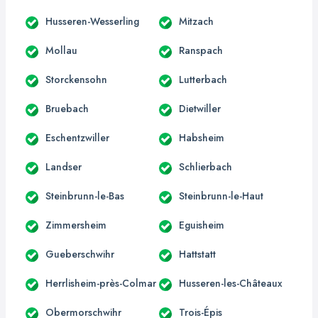
Husseren-Wesserling
Mitzach
Mollau
Ranspach
Storckensohn
Lutterbach
Bruebach
Dietwiller
Eschentzwiller
Habsheim
Landser
Schlierbach
Steinbrunn-le-Bas
Steinbrunn-le-Haut
Zimmersheim
Eguisheim
Gueberschwihr
Hattstatt
Herrlisheim-près-Colmar
Husseren-les-Châteaux
Obermorschwihr
Trois-Épis