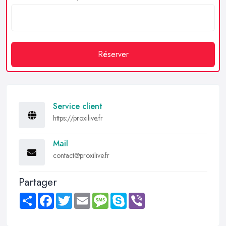
Réserver
Service client
https://proxilive.fr
Mail
contact@proxilive.fr
Partager
Share
Facebook
Twitter
Email
Message
Skype
Viber