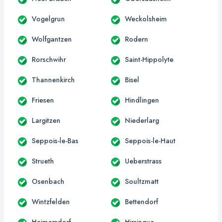
Vogelgrun
Weckolsheim
Wolfgantzen
Rodern
Rorschwihr
Saint-Hippolyte
Thannenkirch
Bisel
Friesen
Hindlingen
Largitzen
Niederlarg
Seppois-le-Bas
Seppois-le-Haut
Strueth
Ueberstrass
Osenbach
Soultzmatt
Wintzfelden
Bettendorf
Heimersdorf
Hirsingue