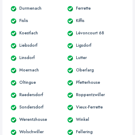
Durmenach
Ferrette
Fislis
Kiffis
Koestlach
Lévoncourt 68
Liebsdorf
Ligsdorf
Linsdorf
Lutter
Moernach
Oberlarg
Oltingue
Pfetterhouse
Raedersdorf
Roppentzwiller
Sondersdorf
Vieux-Ferrette
Werentzhouse
Winkel
Wolschwiller
Fellering