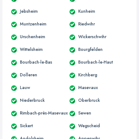
Jebsheim
Kunheim
Muntzenheim
Riedwihr
Urschenheim
Wickerschwihr
Wittelsheim
Bourgfelden
Bourbach-le-Bas
Bourbach-le-Haut
Dolleren
Kirchberg
Lauw
Masevaux
Niederbruck
Oberbruck
Rimbach-près-Masevaux
Sewen
Sickert
Wegscheid
Andolsheim
Appenwihr