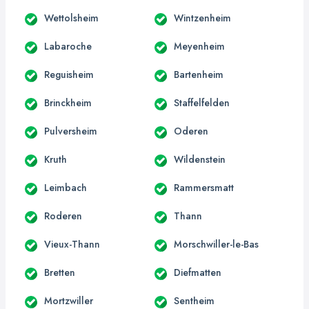
Wettolsheim
Wintzenheim
Labaroche
Meyenheim
Reguisheim
Bartenheim
Brinckheim
Staffelfelden
Pulversheim
Oderen
Kruth
Wildenstein
Leimbach
Rammersmatt
Roderen
Thann
Vieux-Thann
Morschwiller-le-Bas
Bretten
Diefmatten
Mortzwiller
Sentheim