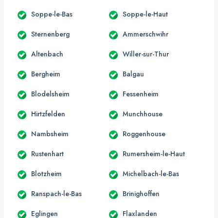
Soppe-le-Bas
Soppe-le-Haut
Sternenberg
Ammerschwihr
Altenbach
Willer-sur-Thur
Bergheim
Balgau
Blodelsheim
Fessenheim
Hirtzfelden
Munchhouse
Nambsheim
Roggenhouse
Rustenhart
Rumersheim-le-Haut
Blotzheim
Michelbach-le-Bas
Ranspach-le-Bas
Brinighoffen
Eglingen
Flaxlanden