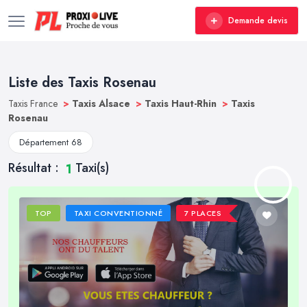
Demande devis
Liste des Taxis Rosenau
Taxis France
>
Taxis Alsace
>
Taxis Haut-Rhin
>
Taxis
Rosenau
Département 68
Résultat :
Taxi(s)
1
TOP
TAXI CONVENTIONNÉ
7 PLACES