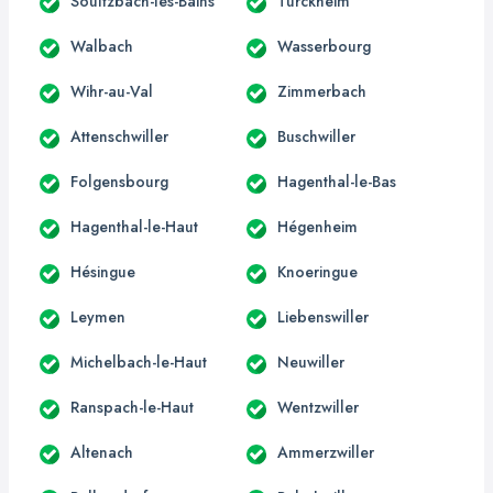
Soultzbach-les-Bains
Turckheim
Walbach
Wasserbourg
Wihr-au-Val
Zimmerbach
Attenschwiller
Buschwiller
Folgensbourg
Hagenthal-le-Bas
Hagenthal-le-Haut
Hégenheim
Hésingue
Knoeringue
Leymen
Liebenswiller
Michelbach-le-Haut
Neuwiller
Ranspach-le-Haut
Wentzwiller
Altenach
Ammerzwiller