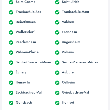
Saint-Cosme
Saint-Ulrich
Traubach-le-Bas
Traubach-le-Haut
Ueberkumen
Valdieu
Wolfersdorf
Ensisheim
Raedersheim
Ungersheim
Wihr-en-Plaine
Rixheim
Sainte-Croix-aux-Mines
Sainte-Marie-aux-Mines
Échery
Aubure
Hunawihr
Ostheim
Eschbach-au-Val
Griesbach-au-Val
Gunsbach
Hohrod