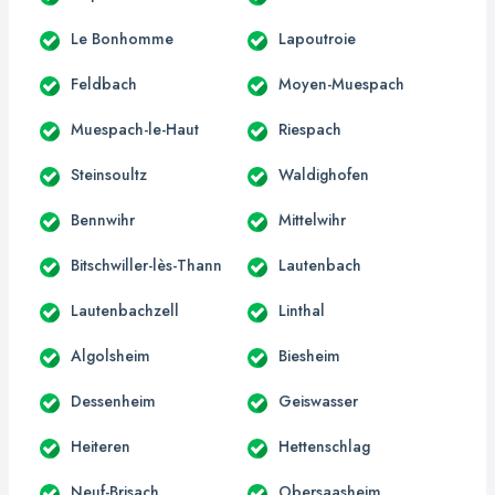
Le Bonhomme
Lapoutroie
Feldbach
Moyen-Muespach
Muespach-le-Haut
Riespach
Steinsoultz
Waldighofen
Bennwihr
Mittelwihr
Bitschwiller-lès-Thann
Lautenbach
Lautenbachzell
Linthal
Algolsheim
Biesheim
Dessenheim
Geiswasser
Heiteren
Hettenschlag
Neuf-Brisach
Obersaasheim