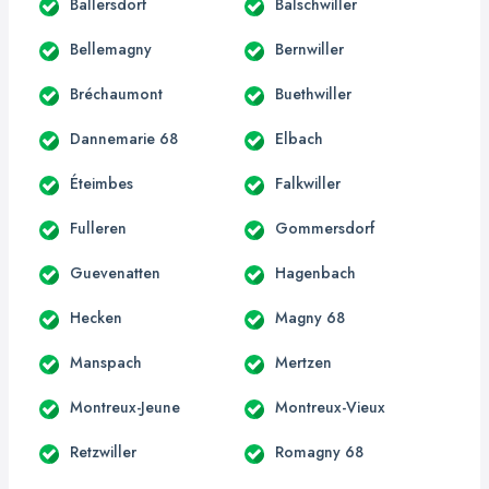
Ballersdorf
Balschwiller
Bellemagny
Bernwiller
Bréchaumont
Buethwiller
Dannemarie 68
Elbach
Éteimbes
Falkwiller
Fulleren
Gommersdorf
Guevenatten
Hagenbach
Hecken
Magny 68
Manspach
Mertzen
Montreux-Jeune
Montreux-Vieux
Retzwiller
Romagny 68