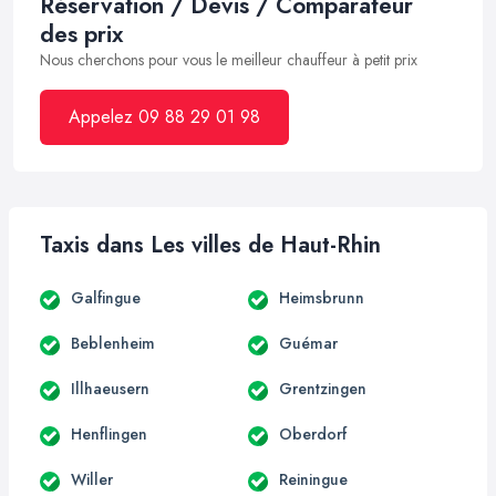
Réservation / Devis / Comparateur
des prix
Nous cherchons pour vous le meilleur chauffeur à petit prix
Appelez 09 88 29 01 98
Taxis dans Les villes de Haut-Rhin
Galfingue
Heimsbrunn
Beblenheim
Guémar
Illhaeusern
Grentzingen
Henflingen
Oberdorf
Willer
Reiningue