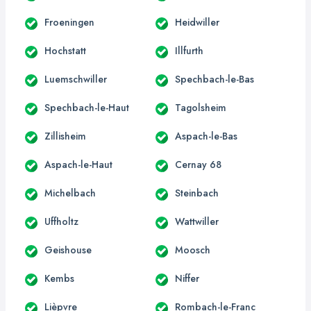
Froeningen
Heidwiller
Hochstatt
Illfurth
Luemschwiller
Spechbach-le-Bas
Spechbach-le-Haut
Tagolsheim
Zillisheim
Aspach-le-Bas
Aspach-le-Haut
Cernay 68
Michelbach
Steinbach
Uffholtz
Wattwiller
Geishouse
Moosch
Kembs
Niffer
Lièpvre
Rombach-le-Franc