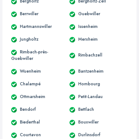
Bergholtz
Bergholtz-Zell
Berrwiller
Guebwiller
Hartmannswiller
Issenheim
Jungholtz
Merxheim
Rimbach-près-
Rimbachzell
Guebwiller
Wuenheim
Bantzenheim
Chalampé
Hombourg
Ottmarsheim
Petit-Landau
Bendorf
Bettlach
Biederthal
Bouxwiller
Courtavon
Durlinsdorf