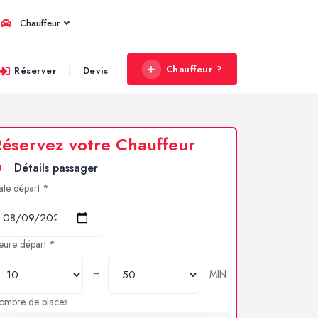
Chauffeur
Chauffeur ?
|
Réserver
Devis
éservez votre Chauffeur
Détails passager
ate départ *
eure départ *
H
MIN
ombre de places