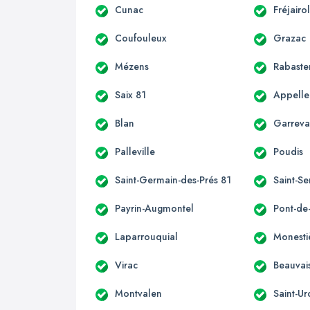
Cunac
Fréjairo
Coufouleux
Grazac
Mézens
Rabaste
Saix 81
Appelle
Blan
Garrev
Palleville
Poudis
Saint-Germain-des-Prés 81
Saint-Se
Payrin-Augmontel
Pont-de
Laparrouquial
Monesti
Virac
Beauvai
Montvalen
Saint-Ur