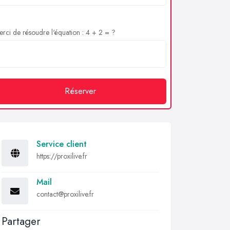
rci de résoudre l'équation : 4 + 2 = ?
Réserver
Service client
https://proxilive.fr
Mail
contact@proxilive.fr
Partager