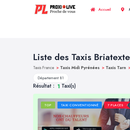
Accueil
M
Liste des Taxis Briatexte
Taxis France
>
Taxis Midi Pyrénées
>
Taxis Tarn
Département 81
Résultat :
Taxi(s)
1
TOP
TAXI CONVENTIONNÉ
7 PLACES