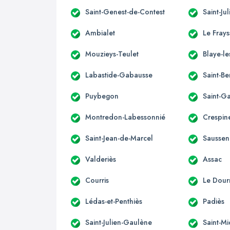
Saint-Genest-de-Contest
Saint-Ju
Ambialet
Le Fray
Mouzieys-Teulet
Blaye-le
Labastide-Gabausse
Saint-B
Puybegon
Saint-G
Montredon-Labessonnié
Crespin
Saint-Jean-de-Marcel
Saussen
Valderiès
Assac
Courris
Le Dour
Lédas-et-Penthiès
Padiès
Saint-Julien-Gaulène
Saint-M