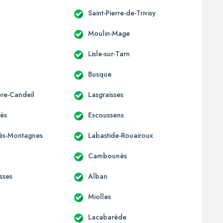
Saint-Pierre-de-Trivisy
Moulin-Mage
Lisle-sur-Tarn
Busque
ère-Candeil
Lasgraisses
ès
Escoussens
-lès-Montagnes
Labastide-Rouairoux
Cambounès
sses
Alban
Miolles
Lacabarède