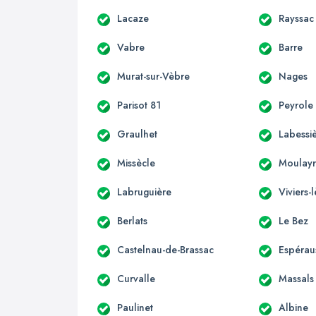
Lacaze
Rayssac
Vabre
Barre
Murat-sur-Vèbre
Nages
Parisot 81
Peyrole
Graulhet
Labessi
Missècle
Moulayr
Labruguière
Viviers
Berlats
Le Bez
Castelnau-de-Brassac
Espérau
Curvalle
Massals
Paulinet
Albine