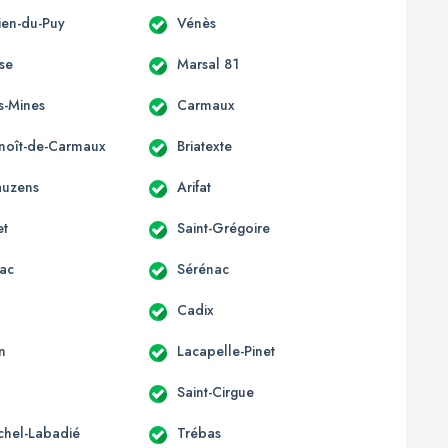
lien-du-Puy
Vénès
sse
Marsal 81
s-Mines
Carmaux
enoît-de-Carmaux
Briatexte
auzens
Arifat
et
Saint-Grégoire
ac
Sérénac
Cadix
n
Lacapelle-Pinet
Saint-Cirgue
ichel-Labadié
Trébas