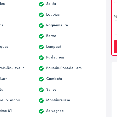
lles
Saliès
Loupiac
Me
ns
Roquemaure
Bertre
aques
Lempaut
Puylaurens
rnin-lès-Lavaur
Bout-du-Pont-de-Larn
-Larn
Combefa
ès
Salles
s-sur-Tescou
Montdurausse
cisse 81
Salvagnac