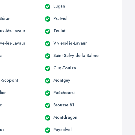
Lugan
Séran
Pratviel
eux-lès-Lavaur
Teulat
ve-lès-Lavaur
Viviers-lès-Lavaur
c
Saint-Salvy-de-la-Balme
Cuq-Toulza
s-Scopont
Montgey
ier
Puéchoursi
c
Brousse 81
Montdragon
oux
Puycalvel