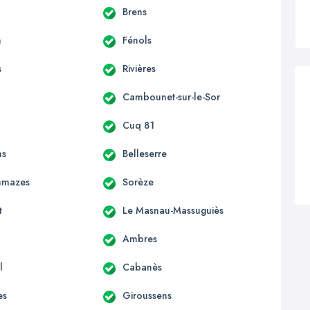
Brens
n
Fénols
s
Rivières
Cambounet-sur-le-Sor
Cuq 81
ns
Belleserre
mmazes
Sorèze
t
Le Masnau-Massuguiès
Ambres
l
Cabanès
es
Giroussens