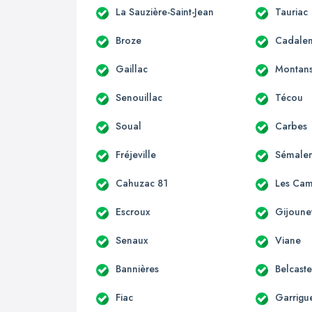
La Sauzière-Saint-Jean
Tauriac
Broze
Cadale
Gaillac
Montan
Senouillac
Técou
Soual
Carbes
Fréjeville
Sémale
Cahuzac 81
Les Ca
Escroux
Gijoune
Senaux
Viane
Bannières
Belcaste
Fiac
Garrigu