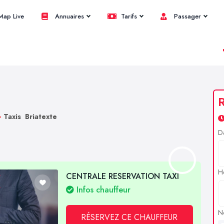
ap Live
Annuaires
Tarifs
Passager
R
>
Taxis Briatexte
D
H
CENTRALE RESERVATION TAXI
Infos chauffeur
N
RÉSERVEZ CE CHAUFFEUR