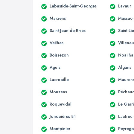
Labastide-Saint-Georges
Lavaur
Marzens
Massac-
Saint-Jean-de-Rives
Saint-Li
Veilhes
Villeneu
Boissezon
Noailha
Aguts
Algans
Lacroisille
Mauren
Mouzens
Péchaud
Roquevidal
Le Garri
Jonquières 81
Lautrec
Montpinier
Peyreg