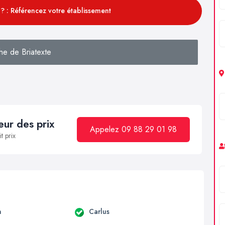
? : Référencez votre établissement
he de Briatexte
ur des prix
Appelez 09 88 29 01 98
t prix
n
Carlus