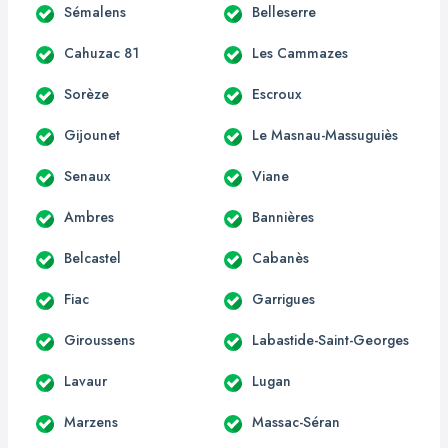
Sémalens
Belleserre
Cahuzac 81
Les Cammazes
Sorèze
Escroux
Gijounet
Le Masnau-Massuguiès
Senaux
Viane
Ambres
Bannières
Belcastel
Cabanès
Fiac
Garrigues
Giroussens
Labastide-Saint-Georges
Lavaur
Lugan
Marzens
Massac-Séran