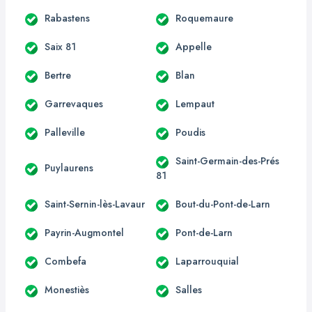
Rabastens
Roquemaure
Saix 81
Appelle
Bertre
Blan
Garrevaques
Lempaut
Palleville
Poudis
Saint-Germain-des-Prés
Puylaurens
81
Saint-Sernin-lès-Lavaur
Bout-du-Pont-de-Larn
Payrin-Augmontel
Pont-de-Larn
Combefa
Laparrouquial
Monestiès
Salles