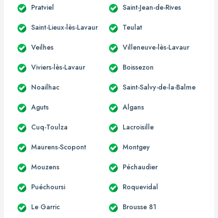
Pratviel
Saint-Jean-de-Rives
Saint-Lieux-lès-Lavaur
Teulat
Veilhes
Villeneuve-lès-Lavaur
Viviers-lès-Lavaur
Boissezon
Noailhac
Saint-Salvy-de-la-Balme
Aguts
Algans
Cuq-Toulza
Lacroisille
Maurens-Scopont
Montgey
Mouzens
Péchaudier
Puéchoursi
Roquevidal
Le Garric
Brousse 81