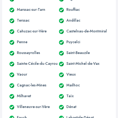
Marssac-sur-Tarn
Rouffiac
Terssac
Andillac
Cahuzac-sur-Vère
Castelnau-de-Montmiral
Penne
Puycelci
Roussayrolles
Saint-Beauzile
Sainte-Cécile-du-Cayrou
Saint-Michel-de-Vax
Vaour
Vieux
Cagnac-les-Mines
Mailhoc
Milhavet
Taïx
Villeneuve-sur-Vère
Dénat
Fauch
Labastide-Dénat