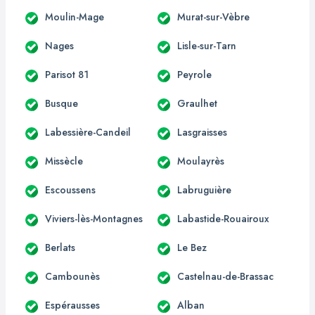
Moulin-Mage
Murat-sur-Vèbre
Nages
Lisle-sur-Tarn
Parisot 81
Peyrole
Busque
Graulhet
Labessière-Candeil
Lasgraisses
Missècle
Moulayrès
Escoussens
Labruguière
Viviers-lès-Montagnes
Labastide-Rouairoux
Berlats
Le Bez
Cambounès
Castelnau-de-Brassac
Espérausses
Alban