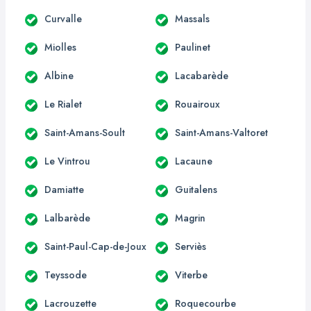
Curvalle
Massals
Miolles
Paulinet
Albine
Lacabarède
Le Rialet
Rouairoux
Saint-Amans-Soult
Saint-Amans-Valtoret
Le Vintrou
Lacaune
Damiatte
Guitalens
Lalbarède
Magrin
Saint-Paul-Cap-de-Joux
Serviès
Teyssode
Viterbe
Lacrouzette
Roquecourbe