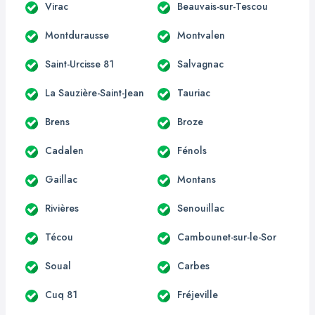
Virac
Beauvais-sur-Tescou
Montdurausse
Montvalen
Saint-Urcisse 81
Salvagnac
La Sauzière-Saint-Jean
Tauriac
Brens
Broze
Cadalen
Fénols
Gaillac
Montans
Rivières
Senouillac
Técou
Cambounet-sur-le-Sor
Soual
Carbes
Cuq 81
Fréjeville