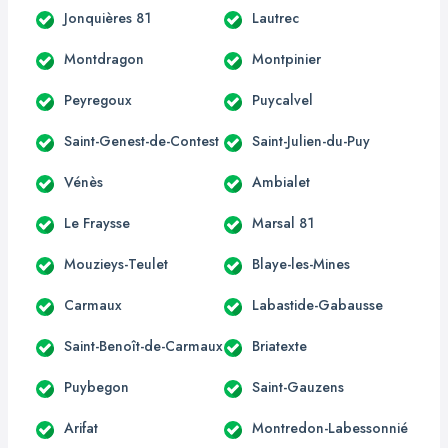
Jonquières 81
Lautrec
Montdragon
Montpinier
Peyregoux
Puycalvel
Saint-Genest-de-Contest
Saint-Julien-du-Puy
Vénès
Ambialet
Le Fraysse
Marsal 81
Mouzieys-Teulet
Blaye-les-Mines
Carmaux
Labastide-Gabausse
Saint-Benoît-de-Carmaux
Briatexte
Puybegon
Saint-Gauzens
Arifat
Montredon-Labessonnié