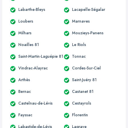
Labarthe-Bleys
Lacapelle-Ségalar
Loubers
Marnaves
Milhars
Mouzieys-Panens
Noailles 81
Le Riols
Saint-Martin-Laguépie 81
Tonnac
Vindrac-Alayrac
Cordes-Sur-Ciel
Arthès
Saint-Juéry 81
Bernac
Castanet 81
Castelnau-de-Lévis
Cestayrols
Fayssac
Florentin
Labastide-de-Lévis
Lagrave