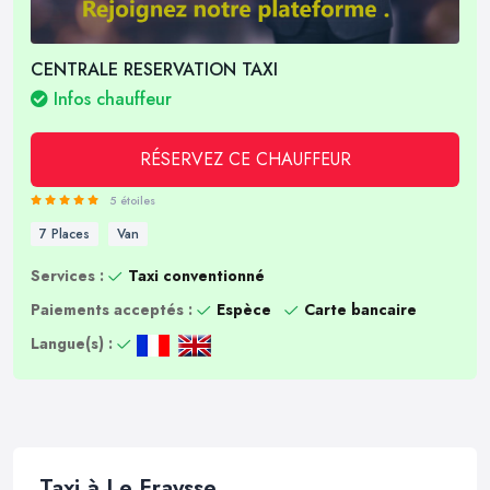
CENTRALE RESERVATION TAXI
Infos chauffeur
RÉSERVEZ CE CHAUFFEUR
5 étoiles
7 Places
Van
Services :
Taxi conventionné
Paiements acceptés :
Espèce
Carte bancaire
Langue(s) :
Taxi à Le Fraysse