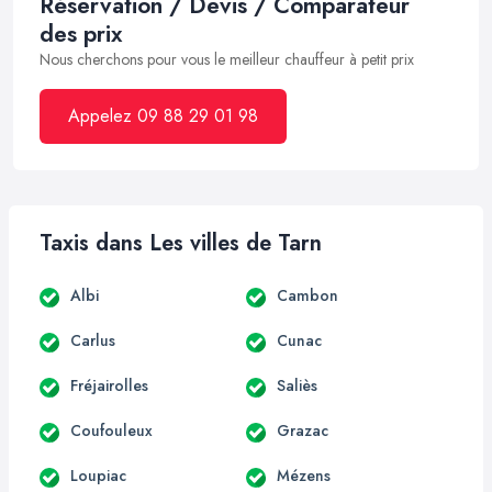
Réservation / Devis / Comparateur
des prix
Nous cherchons pour vous le meilleur chauffeur à petit prix
Appelez 09 88 29 01 98
Taxis dans Les villes de Tarn
Albi
Cambon
Carlus
Cunac
Fréjairolles
Saliès
Coufouleux
Grazac
Loupiac
Mézens