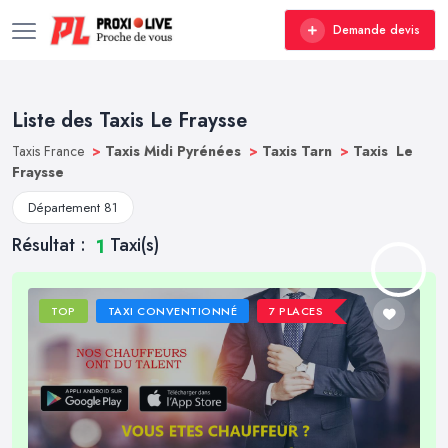
Demande devis
Liste des Taxis Le Fraysse
Taxis France
>
Taxis Midi Pyrénées
>
Taxis Tarn
>
Taxis Le
Fraysse
Département 81
Résultat :
Taxi(s)
1
TOP
TAXI CONVENTIONNÉ
7 PLACES