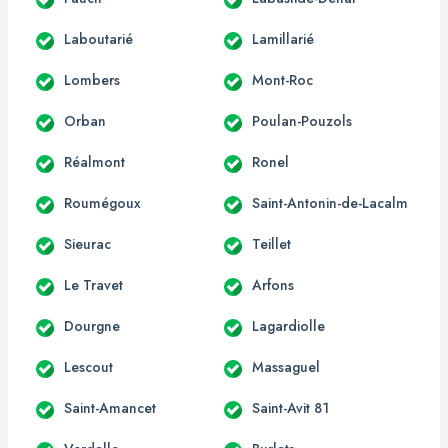
Laboutarié
Lamillarié
Lombers
Mont-Roc
Orban
Poulan-Pouzols
Réalmont
Ronel
Roumégoux
Saint-Antonin-de-Lacalm
Sieurac
Teillet
Le Travet
Arfons
Dourgne
Lagardiolle
Lescout
Massaguel
Saint-Amancet
Saint-Avit 81