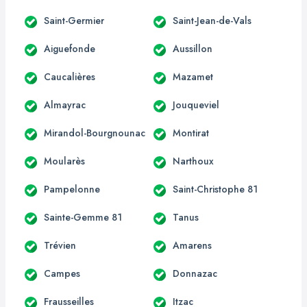
Saint-Germier
Saint-Jean-de-Vals
Aiguefonde
Aussillon
Caucalières
Mazamet
Almayrac
Jouqueviel
Mirandol-Bourgnounac
Montirat
Moularès
Narthoux
Pampelonne
Saint-Christophe 81
Sainte-Gemme 81
Tanus
Trévien
Amarens
Campes
Donnazac
Frausseilles
Itzac