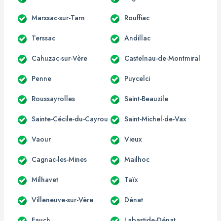
Marssac-sur-Tarn
Rouffiac
Terssac
Andillac
Cahuzac-sur-Vère
Castelnau-de-Montmiral
Penne
Puycelci
Roussayrolles
Saint-Beauzile
Sainte-Cécile-du-Cayrou
Saint-Michel-de-Vax
Vaour
Vieux
Cagnac-les-Mines
Mailhoc
Milhavet
Taïx
Villeneuve-sur-Vère
Dénat
Fauch
Labastide-Dénat