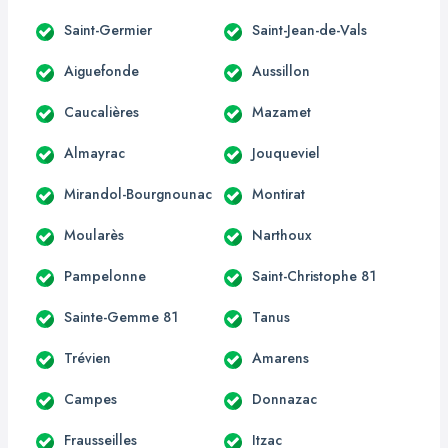
Saint-Germier
Saint-Jean-de-Vals
Aiguefonde
Aussillon
Caucalières
Mazamet
Almayrac
Jouqueviel
Mirandol-Bourgnounac
Montirat
Moularès
Narthoux
Pampelonne
Saint-Christophe 81
Sainte-Gemme 81
Tanus
Trévien
Amarens
Campes
Donnazac
Frausseilles
Itzac