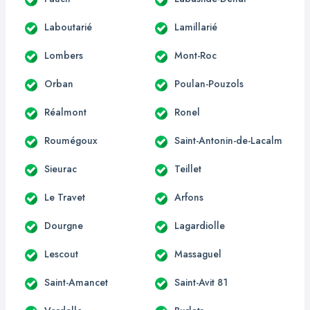
Laboutarié
Lamillarié
Lombers
Mont-Roc
Orban
Poulan-Pouzols
Réalmont
Ronel
Roumégoux
Saint-Antonin-de-Lacalm
Sieurac
Teillet
Le Travet
Arfons
Dourgne
Lagardiolle
Lescout
Massaguel
Saint-Amancet
Saint-Avit 81