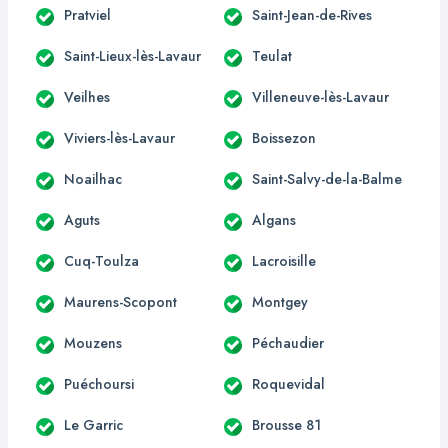
Pratviel
Saint-Jean-de-Rives
Saint-Lieux-lès-Lavaur
Teulat
Veilhes
Villeneuve-lès-Lavaur
Viviers-lès-Lavaur
Boissezon
Noailhac
Saint-Salvy-de-la-Balme
Aguts
Algans
Cuq-Toulza
Lacroisille
Maurens-Scopont
Montgey
Mouzens
Péchaudier
Puéchoursi
Roquevidal
Le Garric
Brousse 81