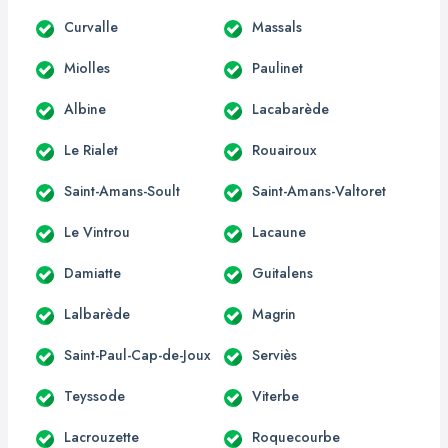
Curvalle
Massals
Miolles
Paulinet
Albine
Lacabarède
Le Rialet
Rouairoux
Saint-Amans-Soult
Saint-Amans-Valtoret
Le Vintrou
Lacaune
Damiatte
Guitalens
Lalbarède
Magrin
Saint-Paul-Cap-de-Joux
Serviès
Teyssode
Viterbe
Lacrouzette
Roquecourbe