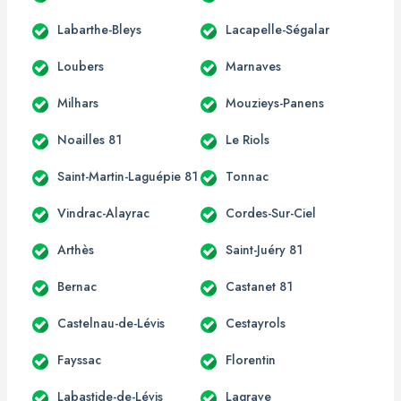
Labarthe-Bleys
Lacapelle-Ségalar
Loubers
Marnaves
Milhars
Mouzieys-Panens
Noailles 81
Le Riols
Saint-Martin-Laguépie 81
Tonnac
Vindrac-Alayrac
Cordes-Sur-Ciel
Arthès
Saint-Juéry 81
Bernac
Castanet 81
Castelnau-de-Lévis
Cestayrols
Fayssac
Florentin
Labastide-de-Lévis
Lagrave