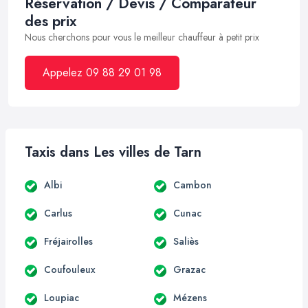
Réservation / Devis / Comparateur
des prix
Nous cherchons pour vous le meilleur chauffeur à petit prix
Appelez 09 88 29 01 98
Taxis dans Les villes de Tarn
Albi
Cambon
Carlus
Cunac
Fréjairolles
Saliès
Coufouleux
Grazac
Loupiac
Mézens