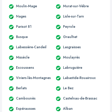
Moulin-Mage
Murat-sur-Vèbre
Nages
Lisle-sur-Tarn
Parisot 81
Peyrole
Busque
Graulhet
Labessière-Candeil
Lasgraisses
Missècle
Moulayrès
Escoussens
Labruguière
Viviers-lès-Montagnes
Labastide-Rouairoux
Berlats
Le Bez
Cambounès
Castelnau-de-Brassac
Espérausses
Alban