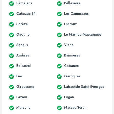
Sémalens
Belleserre
Cahuzac 81
Les Cammazes
Sorèze
Escroux
Gijounet
Le Masnau-Massuguiès
Senaux
Viane
Ambres
Bannières
Belcastel
Cabanès
Fiac
Garrigues
Giroussens
Labastide-Saint-Georges
Lavaur
Lugan
Marzens
Massac-Séran