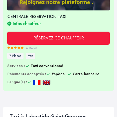
CENTRALE RESERVATION TAXI
Infos chauffeur
RÉSERVEZ CE CHAUFFEUR
5 étoiles
7 Places
Van
Services :
Taxi conventionné
Paiements acceptés :
Espèce
Carte bancaire
Langue(s) :
Taxi à Labastide-Saint-Georges