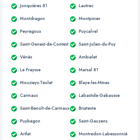
Jonquières 81
Lautrec
Montdragon
Montpinier
Peyregoux
Puycalvel
Saint-Genest-de-Contest
Saint-Julien-du-Puy
Vénès
Ambialet
Le Fraysse
Marsal 81
Mouzieys-Teulet
Blaye-les-Mines
Carmaux
Labastide-Gabausse
Saint-Benoît-de-Carmaux
Briatexte
Puybegon
Saint-Gauzens
Arifat
Montredon-Labessonnié