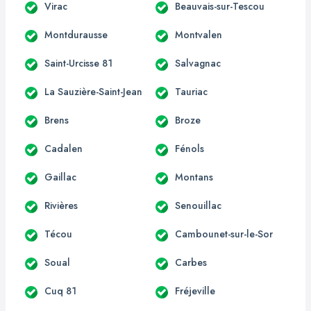
Virac
Beauvais-sur-Tescou
Montdurausse
Montvalen
Saint-Urcisse 81
Salvagnac
La Sauzière-Saint-Jean
Tauriac
Brens
Broze
Cadalen
Fénols
Gaillac
Montans
Rivières
Senouillac
Técou
Cambounet-sur-le-Sor
Soual
Carbes
Cuq 81
Fréjeville