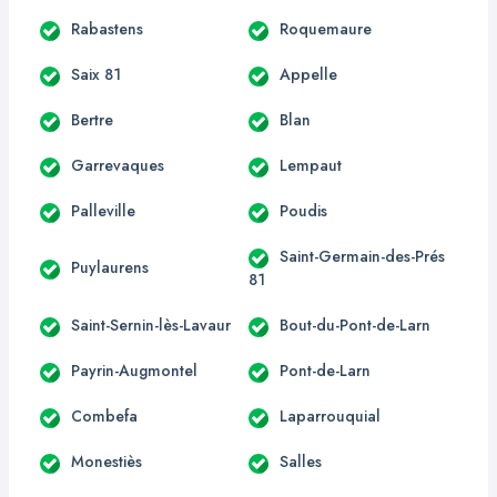
Rabastens
Roquemaure
Saix 81
Appelle
Bertre
Blan
Garrevaques
Lempaut
Palleville
Poudis
Saint-Germain-des-Prés
Puylaurens
81
Saint-Sernin-lès-Lavaur
Bout-du-Pont-de-Larn
Payrin-Augmontel
Pont-de-Larn
Combefa
Laparrouquial
Monestiès
Salles