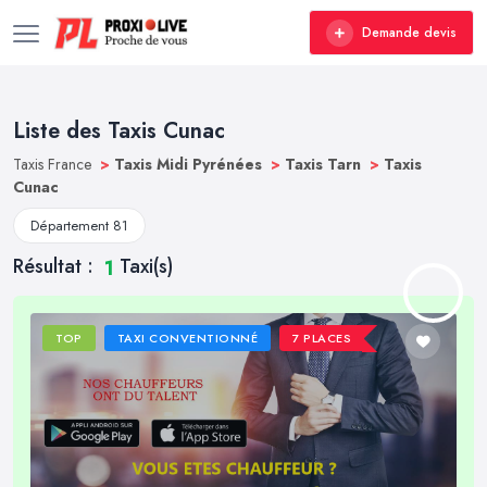
Demande devis
Liste des Taxis Cunac
Taxis France
>
Taxis Midi Pyrénées
>
Taxis Tarn
>
Taxis
Cunac
Département 81
Résultat :
Taxi(s)
1
TOP
TAXI CONVENTIONNÉ
7 PLACES