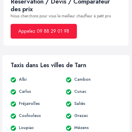
Réservation / Devis / Comparateur
des prix
Nous cherchons pour vous le meilleur chauffeur à petit prix
Appelez 09 88 29 01 98
Taxis dans Les villes de Tarn
Albi
Cambon
Carlus
Cunac
Fréjairolles
Saliès
Coufouleux
Grazac
Loupiac
Mézens