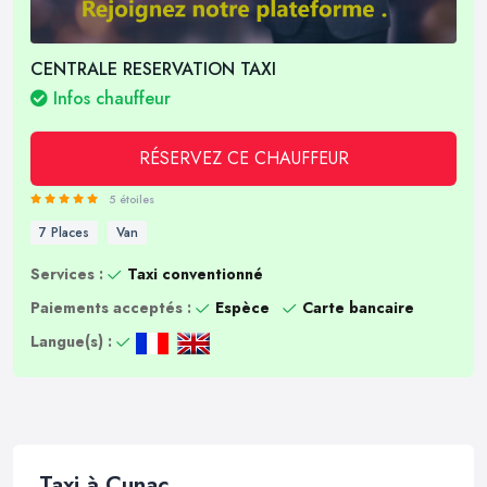
CENTRALE RESERVATION TAXI
Infos chauffeur
RÉSERVEZ CE CHAUFFEUR
5 étoiles
7 Places
Van
Services :
Taxi conventionné
Paiements acceptés :
Espèce
Carte bancaire
Langue(s) :
Taxi à Cunac