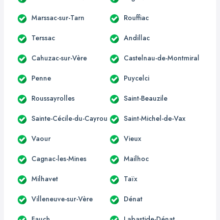
Marssac-sur-Tarn
Rouffiac
Terssac
Andillac
Cahuzac-sur-Vère
Castelnau-de-Montmiral
Penne
Puycelci
Roussayrolles
Saint-Beauzile
Sainte-Cécile-du-Cayrou
Saint-Michel-de-Vax
Vaour
Vieux
Cagnac-les-Mines
Mailhoc
Milhavet
Taïx
Villeneuve-sur-Vère
Dénat
Fauch
Labastide-Dénat