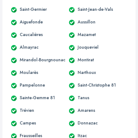
Saint-Germier
Saint-Jean-de-Vals
Aiguefonde
Aussillon
Caucalières
Mazamet
Almayrac
Jouqueviel
Mirandol-Bourgnounac
Montirat
Moularès
Narthoux
Pampelonne
Saint-Christophe 81
Sainte-Gemme 81
Tanus
Trévien
Amarens
Campes
Donnazac
Frausseilles
Itzac