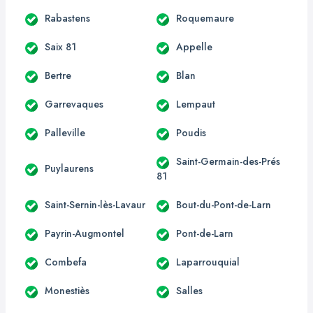
Rabastens
Roquemaure
Saix 81
Appelle
Bertre
Blan
Garrevaques
Lempaut
Palleville
Poudis
Saint-Germain-des-Prés
Puylaurens
81
Saint-Sernin-lès-Lavaur
Bout-du-Pont-de-Larn
Payrin-Augmontel
Pont-de-Larn
Combefa
Laparrouquial
Monestiès
Salles