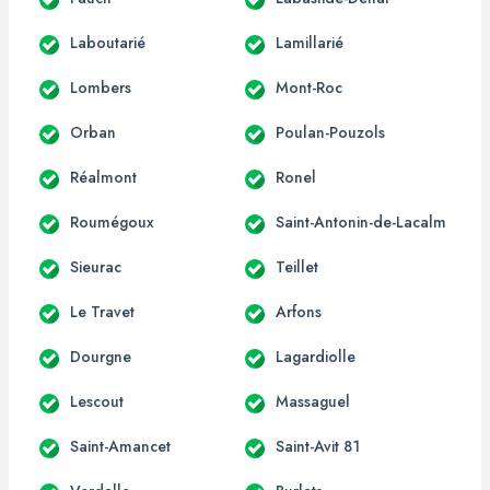
Laboutarié
Lamillarié
Lombers
Mont-Roc
Orban
Poulan-Pouzols
Réalmont
Ronel
Roumégoux
Saint-Antonin-de-Lacalm
Sieurac
Teillet
Le Travet
Arfons
Dourgne
Lagardiolle
Lescout
Massaguel
Saint-Amancet
Saint-Avit 81