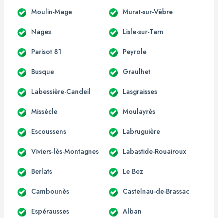
Moulin-Mage
Murat-sur-Vèbre
Nages
Lisle-sur-Tarn
Parisot 81
Peyrole
Busque
Graulhet
Labessière-Candeil
Lasgraisses
Missècle
Moulayrès
Escoussens
Labruguière
Viviers-lès-Montagnes
Labastide-Rouairoux
Berlats
Le Bez
Cambounès
Castelnau-de-Brassac
Espérausses
Alban