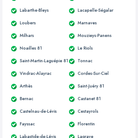
Labarthe-Bleys
Lacapelle-Ségalar
Loubers
Marnaves
Milhars
Mouzieys-Panens
Noailles 81
Le Riols
Saint-Martin-Laguépie 81
Tonnac
Vindrac-Alayrac
Cordes-Sur-Ciel
Arthès
Saint-Juéry 81
Bernac
Castanet 81
Castelnau-de-Lévis
Cestayrols
Fayssac
Florentin
Labastide-de-Lévis
Lagrave