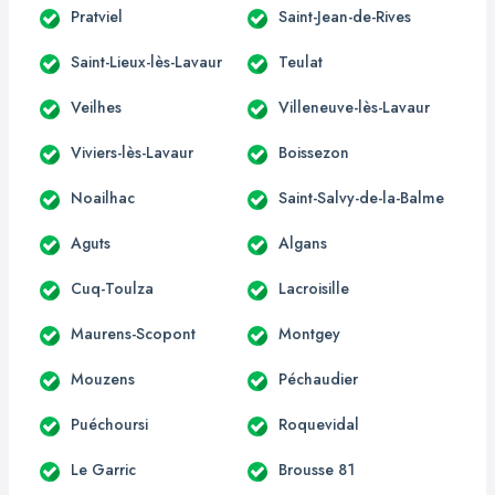
Pratviel
Saint-Jean-de-Rives
Saint-Lieux-lès-Lavaur
Teulat
Veilhes
Villeneuve-lès-Lavaur
Viviers-lès-Lavaur
Boissezon
Noailhac
Saint-Salvy-de-la-Balme
Aguts
Algans
Cuq-Toulza
Lacroisille
Maurens-Scopont
Montgey
Mouzens
Péchaudier
Puéchoursi
Roquevidal
Le Garric
Brousse 81