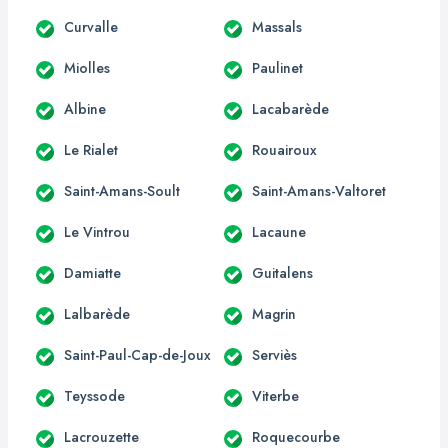
Curvalle
Massals
Miolles
Paulinet
Albine
Lacabarède
Le Rialet
Rouairoux
Saint-Amans-Soult
Saint-Amans-Valtoret
Le Vintrou
Lacaune
Damiatte
Guitalens
Lalbarède
Magrin
Saint-Paul-Cap-de-Joux
Serviès
Teyssode
Viterbe
Lacrouzette
Roquecourbe