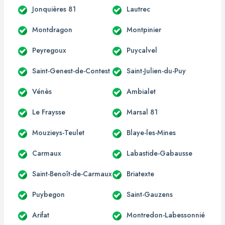
Jonquières 81
Lautrec
Montdragon
Montpinier
Peyregoux
Puycalvel
Saint-Genest-de-Contest
Saint-Julien-du-Puy
Vénès
Ambialet
Le Fraysse
Marsal 81
Mouzieys-Teulet
Blaye-les-Mines
Carmaux
Labastide-Gabausse
Saint-Benoît-de-Carmaux
Briatexte
Puybegon
Saint-Gauzens
Arifat
Montredon-Labessonnié