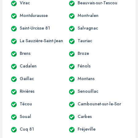
Virac
Beauvais-sur-Tescou
Montdurausse
Montvalen
Saint-Urcisse 81
Salvagnac
La Sauzière-Saint-Jean
Tauriac
Brens
Broze
Cadalen
Fénols
Gaillac
Montans
Rivières
Senouillac
Técou
Cambounet-sur-le-Sor
Soual
Carbes
Cuq 81
Fréjeville