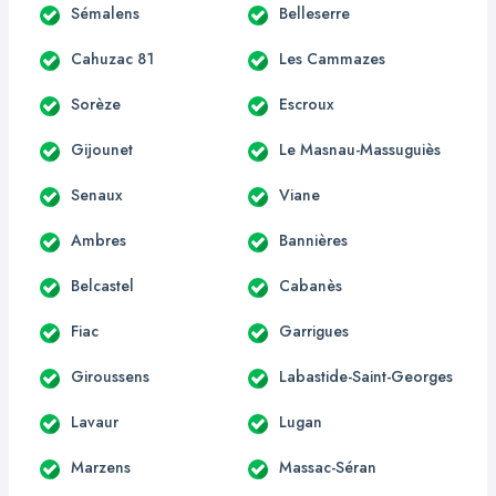
Sémalens
Belleserre
Cahuzac 81
Les Cammazes
Sorèze
Escroux
Gijounet
Le Masnau-Massuguiès
Senaux
Viane
Ambres
Bannières
Belcastel
Cabanès
Fiac
Garrigues
Giroussens
Labastide-Saint-Georges
Lavaur
Lugan
Marzens
Massac-Séran