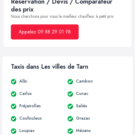
Réservation / Devis / Comparateur
des prix
Nous cherchons pour vous le meilleur chauffeur à petit prix
Appelez 09 88 29 01 98
Taxis dans Les villes de Tarn
Albi
Cambon
Carlus
Cunac
Fréjairolles
Saliès
Coufouleux
Grazac
Loupiac
Mézens