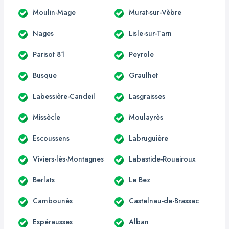
Moulin-Mage
Murat-sur-Vèbre
Nages
Lisle-sur-Tarn
Parisot 81
Peyrole
Busque
Graulhet
Labessière-Candeil
Lasgraisses
Missècle
Moulayrès
Escoussens
Labruguière
Viviers-lès-Montagnes
Labastide-Rouairoux
Berlats
Le Bez
Cambounès
Castelnau-de-Brassac
Espérausses
Alban