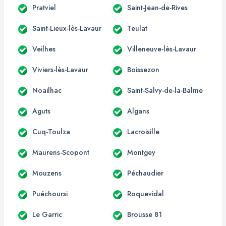
Pratviel
Saint-Jean-de-Rives
Saint-Lieux-lès-Lavaur
Teulat
Veilhes
Villeneuve-lès-Lavaur
Viviers-lès-Lavaur
Boissezon
Noailhac
Saint-Salvy-de-la-Balme
Aguts
Algans
Cuq-Toulza
Lacroisille
Maurens-Scopont
Montgey
Mouzens
Péchaudier
Puéchoursi
Roquevidal
Le Garric
Brousse 81