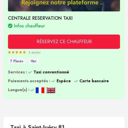
CENTRALE RESERVATION TAXI
Infos chauffeur
RÉSERVEZ CE CHAUFFEUR
5 étoiles
7 Places
Van
Services :
Taxi conventionné
Paiements acceptés :
Espèce
Carte bancaire
Langue(s) :
Taxi à Saint-Juéry 81