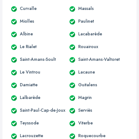
Curvalle
Massals
Miolles
Paulinet
Albine
Lacabarède
Le Rialet
Rouairoux
Saint-Amans-Soult
Saint-Amans-Valtoret
Le Vintrou
Lacaune
Damiatte
Guitalens
Lalbarède
Magrin
Saint-Paul-Cap-de-Joux
Serviès
Teyssode
Viterbe
Lacrouzette
Roquecourbe