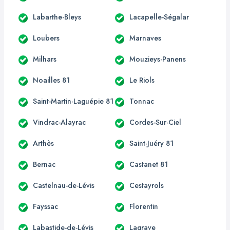
Labarthe-Bleys
Lacapelle-Ségalar
Loubers
Marnaves
Milhars
Mouzieys-Panens
Noailles 81
Le Riols
Saint-Martin-Laguépie 81
Tonnac
Vindrac-Alayrac
Cordes-Sur-Ciel
Arthès
Saint-Juéry 81
Bernac
Castanet 81
Castelnau-de-Lévis
Cestayrols
Fayssac
Florentin
Labastide-de-Lévis
Lagrave