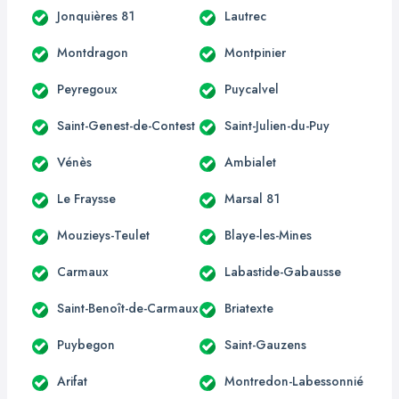
Jonquières 81
Lautrec
Montdragon
Montpinier
Peyregoux
Puycalvel
Saint-Genest-de-Contest
Saint-Julien-du-Puy
Vénès
Ambialet
Le Fraysse
Marsal 81
Mouzieys-Teulet
Blaye-les-Mines
Carmaux
Labastide-Gabausse
Saint-Benoît-de-Carmaux
Briatexte
Puybegon
Saint-Gauzens
Arifat
Montredon-Labessonnié