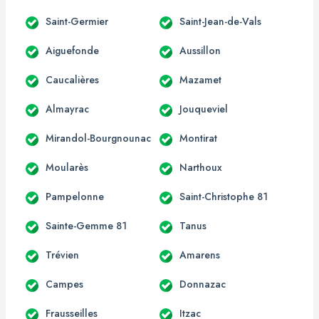
Saint-Germier
Saint-Jean-de-Vals
Aiguefonde
Aussillon
Caucalières
Mazamet
Almayrac
Jouqueviel
Mirandol-Bourgnounac
Montirat
Moularès
Narthoux
Pampelonne
Saint-Christophe 81
Sainte-Gemme 81
Tanus
Trévien
Amarens
Campes
Donnazac
Frausseilles
Itzac