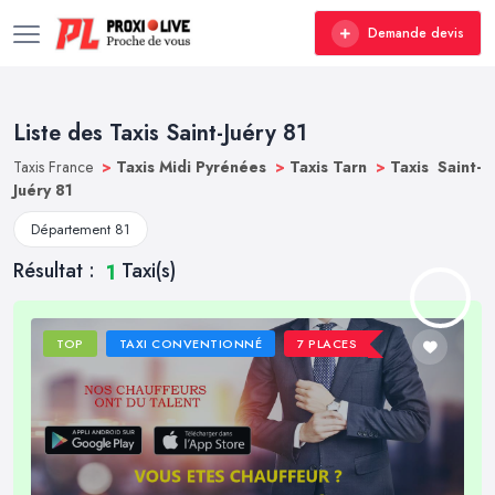
Demande devis
Liste des Taxis Saint-Juéry 81
Taxis France
>
Taxis Midi Pyrénées
>
Taxis Tarn
>
Taxis Saint-
Juéry 81
Département 81
Résultat :
Taxi(s)
1
TOP
TAXI CONVENTIONNÉ
7 PLACES