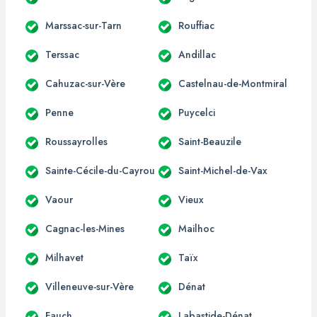
Marssac-sur-Tarn
Rouffiac
Terssac
Andillac
Cahuzac-sur-Vère
Castelnau-de-Montmiral
Penne
Puycelci
Roussayrolles
Saint-Beauzile
Sainte-Cécile-du-Cayrou
Saint-Michel-de-Vax
Vaour
Vieux
Cagnac-les-Mines
Mailhoc
Milhavet
Taïx
Villeneuve-sur-Vère
Dénat
Fauch
Labastide-Dénat