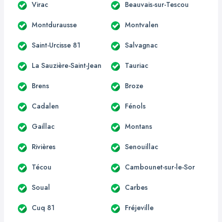
Virac
Beauvais-sur-Tescou
Montdurausse
Montvalen
Saint-Urcisse 81
Salvagnac
La Sauzière-Saint-Jean
Tauriac
Brens
Broze
Cadalen
Fénols
Gaillac
Montans
Rivières
Senouillac
Técou
Cambounet-sur-le-Sor
Soual
Carbes
Cuq 81
Fréjeville