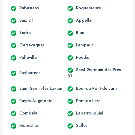
Rabastens
Roquemaure
Saix 81
Appelle
Bertre
Blan
Garrevaques
Lempaut
Palleville
Poudis
Saint-Germain-des-Prés
Puylaurens
81
Saint-Sernin-lès-Lavaur
Bout-du-Pont-de-Larn
Payrin-Augmontel
Pont-de-Larn
Combefa
Laparrouquial
Monestiès
Salles