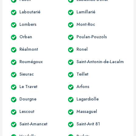
Laboutarié
Lamillarié
Lombers
Mont-Roc
Orban
Poulan-Pouzols
Réalmont
Ronel
Roumégoux
Saint-Antonin-de-Lacalm
Sieurac
Teillet
Le Travet
Arfons
Dourgne
Lagardiolle
Lescout
Massaguel
Saint-Amancet
Saint-Avit 81