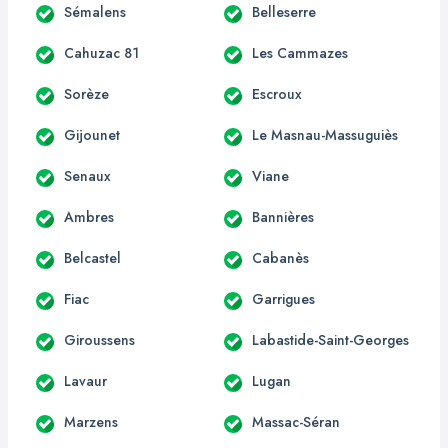
Sémalens
Belleserre
Cahuzac 81
Les Cammazes
Sorèze
Escroux
Gijounet
Le Masnau-Massuguiès
Senaux
Viane
Ambres
Bannières
Belcastel
Cabanès
Fiac
Garrigues
Giroussens
Labastide-Saint-Georges
Lavaur
Lugan
Marzens
Massac-Séran