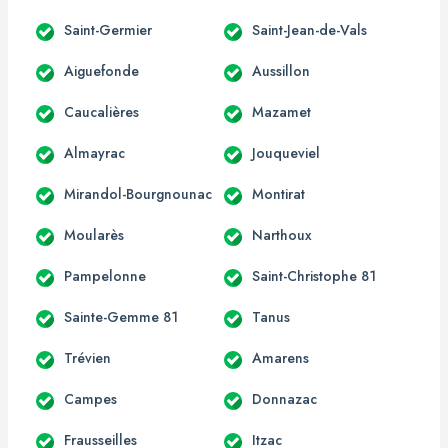
Saint-Germier
Saint-Jean-de-Vals
Aiguefonde
Aussillon
Caucalières
Mazamet
Almayrac
Jouqueviel
Mirandol-Bourgnounac
Montirat
Moularès
Narthoux
Pampelonne
Saint-Christophe 81
Sainte-Gemme 81
Tanus
Trévien
Amarens
Campes
Donnazac
Frausseilles
Itzac