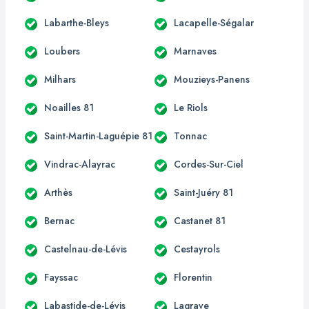
Labarthe-Bleys
Lacapelle-Ségalar
Loubers
Marnaves
Milhars
Mouzieys-Panens
Noailles 81
Le Riols
Saint-Martin-Laguépie 81
Tonnac
Vindrac-Alayrac
Cordes-Sur-Ciel
Arthès
Saint-Juéry 81
Bernac
Castanet 81
Castelnau-de-Lévis
Cestayrols
Fayssac
Florentin
Labastide-de-Lévis
Lagrave