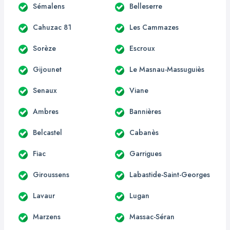
Sémalens
Belleserre
Cahuzac 81
Les Cammazes
Sorèze
Escroux
Gijounet
Le Masnau-Massuguiès
Senaux
Viane
Ambres
Bannières
Belcastel
Cabanès
Fiac
Garrigues
Giroussens
Labastide-Saint-Georges
Lavaur
Lugan
Marzens
Massac-Séran