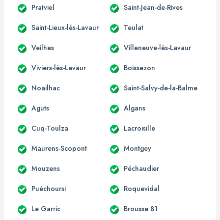
Pratviel
Saint-Jean-de-Rives
Saint-Lieux-lès-Lavaur
Teulat
Veilhes
Villeneuve-lès-Lavaur
Viviers-lès-Lavaur
Boissezon
Noailhac
Saint-Salvy-de-la-Balme
Aguts
Algans
Cuq-Toulza
Lacroisille
Maurens-Scopont
Montgey
Mouzens
Péchaudier
Puéchoursi
Roquevidal
Le Garric
Brousse 81