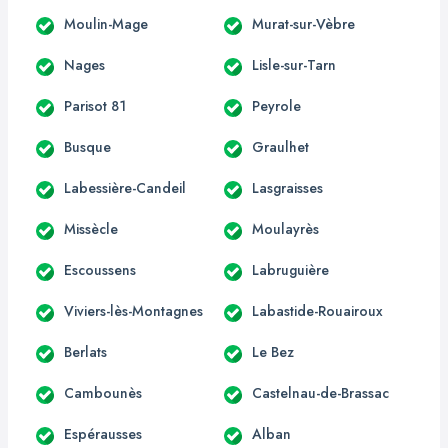
Moulin-Mage
Murat-sur-Vèbre
Nages
Lisle-sur-Tarn
Parisot 81
Peyrole
Busque
Graulhet
Labessière-Candeil
Lasgraisses
Missècle
Moulayrès
Escoussens
Labruguière
Viviers-lès-Montagnes
Labastide-Rouairoux
Berlats
Le Bez
Cambounès
Castelnau-de-Brassac
Espérausses
Alban