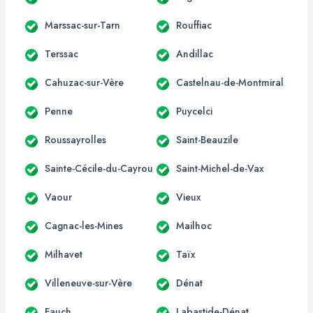
Marssac-sur-Tarn
Rouffiac
Terssac
Andillac
Cahuzac-sur-Vère
Castelnau-de-Montmiral
Penne
Puycelci
Roussayrolles
Saint-Beauzile
Sainte-Cécile-du-Cayrou
Saint-Michel-de-Vax
Vaour
Vieux
Cagnac-les-Mines
Mailhoc
Milhavet
Taïx
Villeneuve-sur-Vère
Dénat
Fauch
Labastide-Dénat