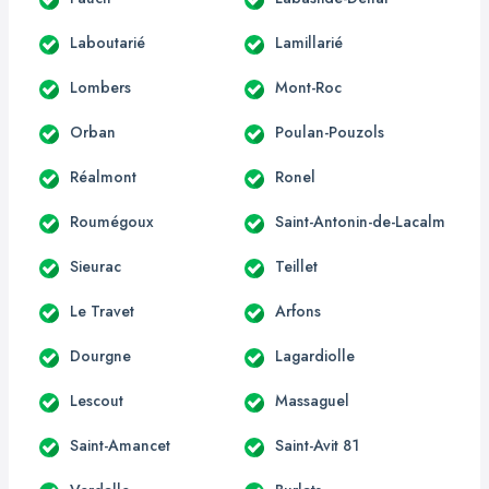
Laboutarié
Lamillarié
Lombers
Mont-Roc
Orban
Poulan-Pouzols
Réalmont
Ronel
Roumégoux
Saint-Antonin-de-Lacalm
Sieurac
Teillet
Le Travet
Arfons
Dourgne
Lagardiolle
Lescout
Massaguel
Saint-Amancet
Saint-Avit 81