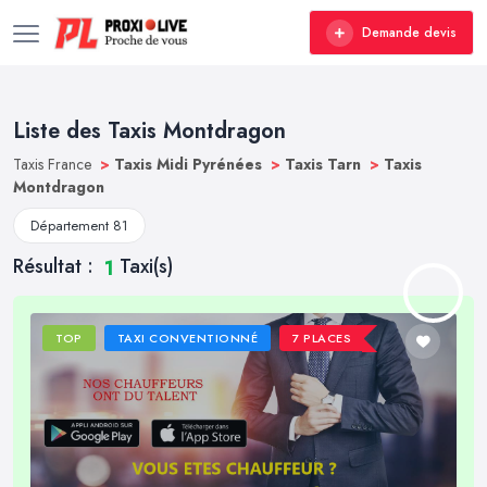
Demande devis
Liste des Taxis Montdragon
Taxis France
>
Taxis Midi Pyrénées
>
Taxis Tarn
>
Taxis
Montdragon
Département 81
Résultat :
Taxi(s)
1
TOP
TAXI CONVENTIONNÉ
7 PLACES