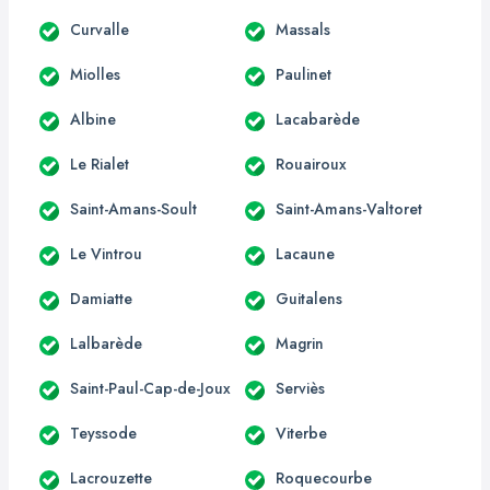
Curvalle
Massals
Miolles
Paulinet
Albine
Lacabarède
Le Rialet
Rouairoux
Saint-Amans-Soult
Saint-Amans-Valtoret
Le Vintrou
Lacaune
Damiatte
Guitalens
Lalbarède
Magrin
Saint-Paul-Cap-de-Joux
Serviès
Teyssode
Viterbe
Lacrouzette
Roquecourbe