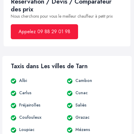
Réservation / Devis / Comparateur
des prix
Nous cherchons pour vous le meilleur chauffeur à petit prix
Appelez 09 88 29 01 98
Taxis dans Les villes de Tarn
Albi
Cambon
Carlus
Cunac
Fréjairolles
Saliès
Coufouleux
Grazac
Loupiac
Mézens