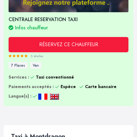
CENTRALE RESERVATION TAXI
Infos chauffeur
RÉSERVEZ CE CHAUFFEUR
5 étoiles
7 Places
Van
Services :
Taxi conventionné
Paiements acceptés :
Espèce
Carte bancaire
Langue(s) :
Taxi à Montdragon