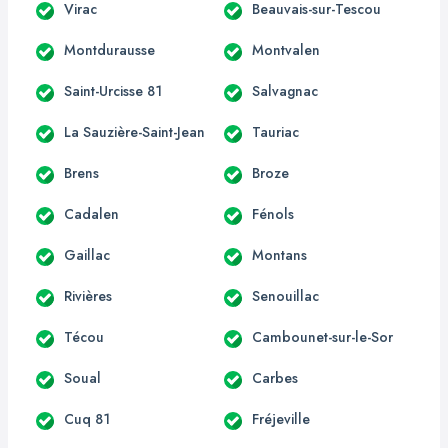
Virac
Beauvais-sur-Tescou
Montdurausse
Montvalen
Saint-Urcisse 81
Salvagnac
La Sauzière-Saint-Jean
Tauriac
Brens
Broze
Cadalen
Fénols
Gaillac
Montans
Rivières
Senouillac
Técou
Cambounet-sur-le-Sor
Soual
Carbes
Cuq 81
Fréjeville