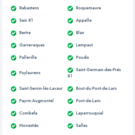
Rabastens
Roquemaure
Saix 81
Appelle
Bertre
Blan
Garrevaques
Lempaut
Palleville
Poudis
Saint-Germain-des-Prés
Puylaurens
81
Saint-Sernin-lès-Lavaur
Bout-du-Pont-de-Larn
Payrin-Augmontel
Pont-de-Larn
Combefa
Laparrouquial
Monestiès
Salles