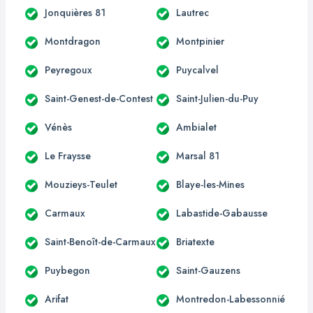
Jonquières 81
Lautrec
Montdragon
Montpinier
Peyregoux
Puycalvel
Saint-Genest-de-Contest
Saint-Julien-du-Puy
Vénès
Ambialet
Le Fraysse
Marsal 81
Mouzieys-Teulet
Blaye-les-Mines
Carmaux
Labastide-Gabausse
Saint-Benoît-de-Carmaux
Briatexte
Puybegon
Saint-Gauzens
Arifat
Montredon-Labessonnié