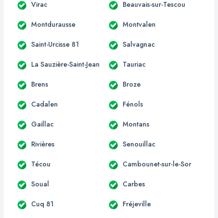
Virac
Beauvais-sur-Tescou
Montdurausse
Montvalen
Saint-Urcisse 81
Salvagnac
La Sauzière-Saint-Jean
Tauriac
Brens
Broze
Cadalen
Fénols
Gaillac
Montans
Rivières
Senouillac
Técou
Cambounet-sur-le-Sor
Soual
Carbes
Cuq 81
Fréjeville