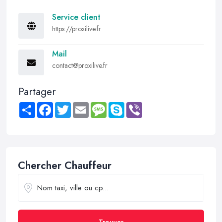
Service client
https://proxilive.fr
Mail
contact@proxilive.fr
Partager
Share
Facebook
Twitter
Email
Message
Skype
Viber
Chercher Chauffeur
Trouver