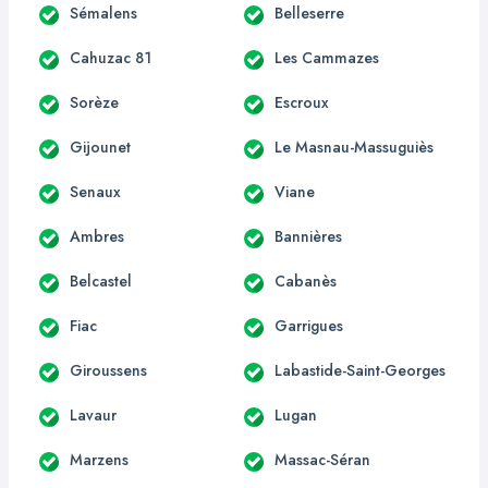
Sémalens
Belleserre
Cahuzac 81
Les Cammazes
Sorèze
Escroux
Gijounet
Le Masnau-Massuguiès
Senaux
Viane
Ambres
Bannières
Belcastel
Cabanès
Fiac
Garrigues
Giroussens
Labastide-Saint-Georges
Lavaur
Lugan
Marzens
Massac-Séran