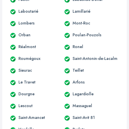
Laboutarié
Lamillarié
Lombers
Mont-Roc
Orban
Poulan-Pouzols
Réalmont
Ronel
Roumégoux
Saint-Antonin-de-Lacalm
Sieurac
Teillet
Le Travet
Arfons
Dourgne
Lagardiolle
Lescout
Massaguel
Saint-Amancet
Saint-Avit 81