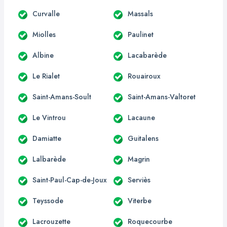
Curvalle
Massals
Miolles
Paulinet
Albine
Lacabarède
Le Rialet
Rouairoux
Saint-Amans-Soult
Saint-Amans-Valtoret
Le Vintrou
Lacaune
Damiatte
Guitalens
Lalbarède
Magrin
Saint-Paul-Cap-de-Joux
Serviès
Teyssode
Viterbe
Lacrouzette
Roquecourbe