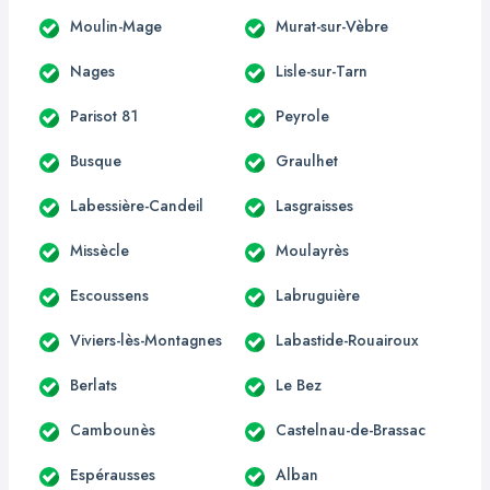
Moulin-Mage
Murat-sur-Vèbre
Nages
Lisle-sur-Tarn
Parisot 81
Peyrole
Busque
Graulhet
Labessière-Candeil
Lasgraisses
Missècle
Moulayrès
Escoussens
Labruguière
Viviers-lès-Montagnes
Labastide-Rouairoux
Berlats
Le Bez
Cambounès
Castelnau-de-Brassac
Espérausses
Alban