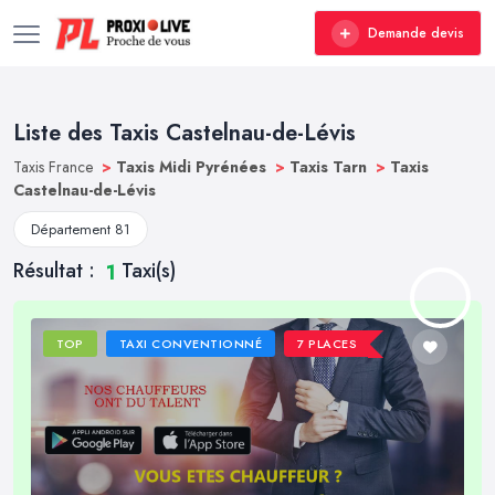
Demande devis
Liste des Taxis Castelnau-de-Lévis
Taxis France
>
Taxis Midi Pyrénées
>
Taxis Tarn
>
Taxis
Castelnau-de-Lévis
Département 81
Résultat :
Taxi(s)
1
TOP
TAXI CONVENTIONNÉ
7 PLACES