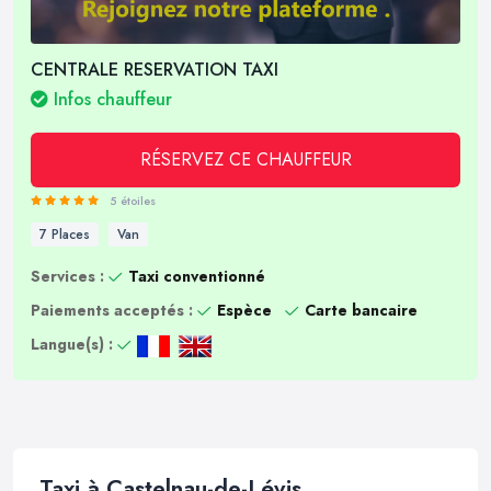
CENTRALE RESERVATION TAXI
Infos chauffeur
RÉSERVEZ CE CHAUFFEUR
5 étoiles
7 Places
Van
Services :
Taxi conventionné
Paiements acceptés :
Espèce
Carte bancaire
Langue(s) :
Taxi à Castelnau-de-Lévis