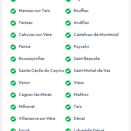
Marssac-sur-Tarn
Rouffiac
Terssac
Andillac
Cahuzac-sur-Vère
Castelnau-de-Montmiral
Penne
Puycelci
Roussayrolles
Saint-Beauzile
Sainte-Cécile-du-Cayrou
Saint-Michel-de-Vax
Vaour
Vieux
Cagnac-les-Mines
Mailhoc
Milhavet
Taïx
Villeneuve-sur-Vère
Dénat
Fauch
Labastide-Dénat