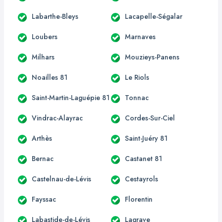
Labarthe-Bleys
Lacapelle-Ségalar
Loubers
Marnaves
Milhars
Mouzieys-Panens
Noailles 81
Le Riols
Saint-Martin-Laguépie 81
Tonnac
Vindrac-Alayrac
Cordes-Sur-Ciel
Arthès
Saint-Juéry 81
Bernac
Castanet 81
Castelnau-de-Lévis
Cestayrols
Fayssac
Florentin
Labastide-de-Lévis
Lagrave