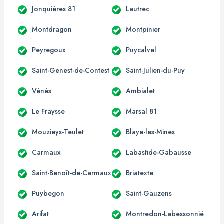
Jonquières 81
Lautrec
Montdragon
Montpinier
Peyregoux
Puycalvel
Saint-Genest-de-Contest
Saint-Julien-du-Puy
Vénès
Ambialet
Le Fraysse
Marsal 81
Mouzieys-Teulet
Blaye-les-Mines
Carmaux
Labastide-Gabausse
Saint-Benoît-de-Carmaux
Briatexte
Puybegon
Saint-Gauzens
Arifat
Montredon-Labessonnié