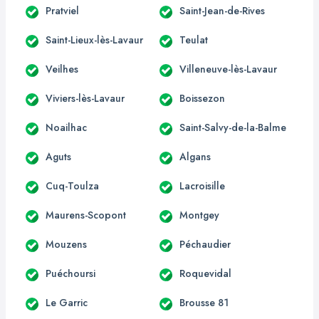
Pratviel
Saint-Jean-de-Rives
Saint-Lieux-lès-Lavaur
Teulat
Veilhes
Villeneuve-lès-Lavaur
Viviers-lès-Lavaur
Boissezon
Noailhac
Saint-Salvy-de-la-Balme
Aguts
Algans
Cuq-Toulza
Lacroisille
Maurens-Scopont
Montgey
Mouzens
Péchaudier
Puéchoursi
Roquevidal
Le Garric
Brousse 81