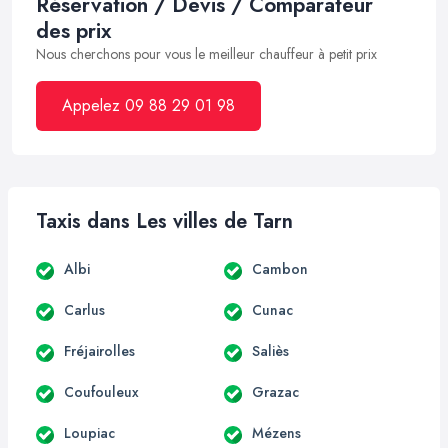
Réservation / Devis / Comparateur
des prix
Nous cherchons pour vous le meilleur chauffeur à petit prix
Appelez 09 88 29 01 98
Taxis dans Les villes de Tarn
Albi
Cambon
Carlus
Cunac
Fréjairolles
Saliès
Coufouleux
Grazac
Loupiac
Mézens