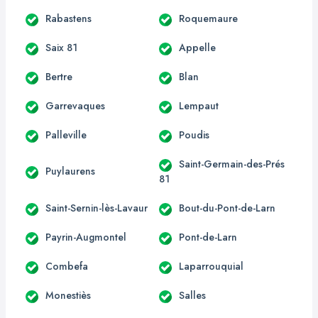
Rabastens
Roquemaure
Saix 81
Appelle
Bertre
Blan
Garrevaques
Lempaut
Palleville
Poudis
Saint-Germain-des-Prés
Puylaurens
81
Saint-Sernin-lès-Lavaur
Bout-du-Pont-de-Larn
Payrin-Augmontel
Pont-de-Larn
Combefa
Laparrouquial
Monestiès
Salles