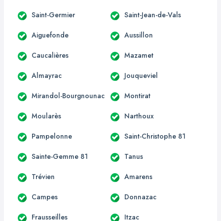
Saint-Germier
Saint-Jean-de-Vals
Aiguefonde
Aussillon
Caucalières
Mazamet
Almayrac
Jouqueviel
Mirandol-Bourgnounac
Montirat
Moularès
Narthoux
Pampelonne
Saint-Christophe 81
Sainte-Gemme 81
Tanus
Trévien
Amarens
Campes
Donnazac
Frausseilles
Itzac