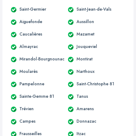
Saint-Germier
Saint-Jean-de-Vals
Aiguefonde
Aussillon
Caucalières
Mazamet
Almayrac
Jouqueviel
Mirandol-Bourgnounac
Montirat
Moularès
Narthoux
Pampelonne
Saint-Christophe 81
Sainte-Gemme 81
Tanus
Trévien
Amarens
Campes
Donnazac
Frausseilles
Itzac