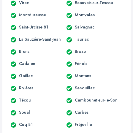
Virac
Beauvais-sur-Tescou
Montdurausse
Montvalen
Saint-Urcisse 81
Salvagnac
La Sauzière-Saint-Jean
Tauriac
Brens
Broze
Cadalen
Fénols
Gaillac
Montans
Rivières
Senouillac
Técou
Cambounet-sur-le-Sor
Soual
Carbes
Cuq 81
Fréjeville