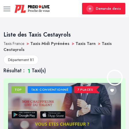
Demande devis
Liste des Taxis Cestayrols
Taxis France
>
Taxis Midi Pyrénées
>
Taxis Tarn
>
Taxis
Cestayrols
Département 81
Résultat :
Taxi(s)
1
TOP
TAXI CONVENTIONNÉ
7 PLACES