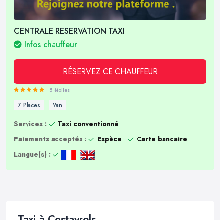
CENTRALE RESERVATION TAXI
Infos chauffeur
RÉSERVEZ CE CHAUFFEUR
5 étoiles
7 Places
Van
Services :
Taxi conventionné
Paiements acceptés :
Espèce
Carte bancaire
Langue(s) :
Taxi à Cestayrols