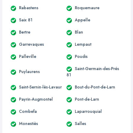
Rabastens
Roquemaure
Saix 81
Appelle
Bertre
Blan
Garrevaques
Lempaut
Palleville
Poudis
Saint-Germain-des-Prés
Puylaurens
81
Saint-Sernin-lès-Lavaur
Bout-du-Pont-de-Larn
Payrin-Augmontel
Pont-de-Larn
Combefa
Laparrouquial
Monestiès
Salles