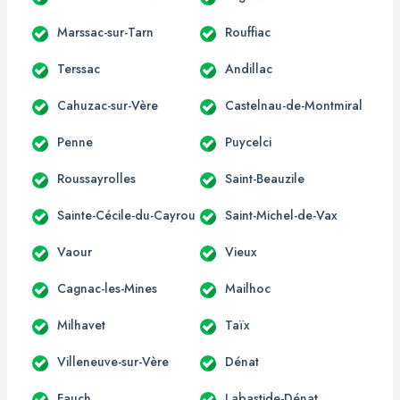
Marssac-sur-Tarn
Rouffiac
Terssac
Andillac
Cahuzac-sur-Vère
Castelnau-de-Montmiral
Penne
Puycelci
Roussayrolles
Saint-Beauzile
Sainte-Cécile-du-Cayrou
Saint-Michel-de-Vax
Vaour
Vieux
Cagnac-les-Mines
Mailhoc
Milhavet
Taïx
Villeneuve-sur-Vère
Dénat
Fauch
Labastide-Dénat