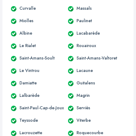
Curvalle
Massals
Miolles
Paulinet
Albine
Lacabarède
Le Rialet
Rouairoux
Saint-Amans-Soult
Saint-Amans-Valtoret
Le Vintrou
Lacaune
Damiatte
Guitalens
Lalbarède
Magrin
Saint-Paul-Cap-de-Joux
Serviès
Teyssode
Viterbe
Lacrouzette
Roquecourbe