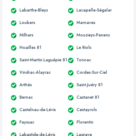
Labarthe-Bleys
Lacapelle-Ségalar
Loubers
Marnaves
Milhars
Mouzieys-Panens
Noailles 81
Le Riols
Saint-Martin-Laguépie 81
Tonnac
Vindrac-Alayrac
Cordes-Sur-Ciel
Arthès
Saint-Juéry 81
Bernac
Castanet 81
Castelnau-de-Lévis
Cestayrols
Fayssac
Florentin
Labastide-de-Lévis
Lagrave