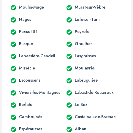
Moulin-Mage
Murat-sur-Vèbre
Nages
Lisle-sur-Tarn
Parisot 81
Peyrole
Busque
Graulhet
Labessière-Candeil
Lasgraisses
Missècle
Moulayrès
Escoussens
Labruguière
Viviers-lès-Montagnes
Labastide-Rouairoux
Berlats
Le Bez
Cambounès
Castelnau-de-Brassac
Espérausses
Alban