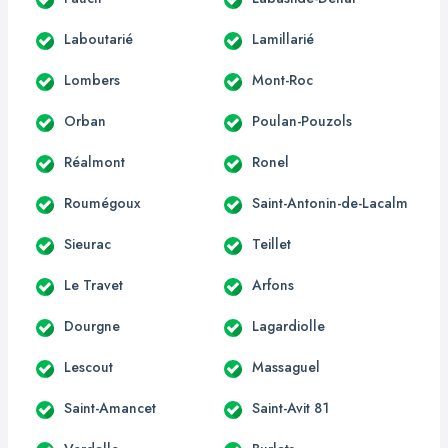
Laboutarié
Lamillarié
Lombers
Mont-Roc
Orban
Poulan-Pouzols
Réalmont
Ronel
Roumégoux
Saint-Antonin-de-Lacalm
Sieurac
Teillet
Le Travet
Arfons
Dourgne
Lagardiolle
Lescout
Massaguel
Saint-Amancet
Saint-Avit 81