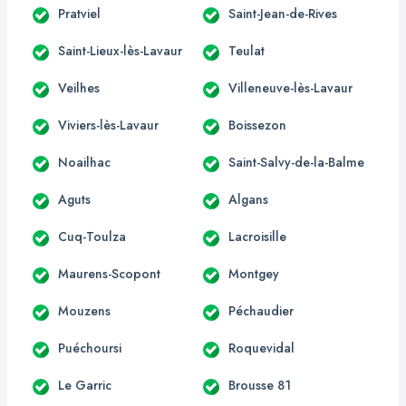
Pratviel
Saint-Jean-de-Rives
Saint-Lieux-lès-Lavaur
Teulat
Veilhes
Villeneuve-lès-Lavaur
Viviers-lès-Lavaur
Boissezon
Noailhac
Saint-Salvy-de-la-Balme
Aguts
Algans
Cuq-Toulza
Lacroisille
Maurens-Scopont
Montgey
Mouzens
Péchaudier
Puéchoursi
Roquevidal
Le Garric
Brousse 81