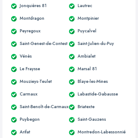
Jonquières 81
Lautrec
Montdragon
Montpinier
Peyregoux
Puycalvel
Saint-Genest-de-Contest
Saint-Julien-du-Puy
Vénès
Ambialet
Le Fraysse
Marsal 81
Mouzieys-Teulet
Blaye-les-Mines
Carmaux
Labastide-Gabausse
Saint-Benoît-de-Carmaux
Briatexte
Puybegon
Saint-Gauzens
Arifat
Montredon-Labessonnié