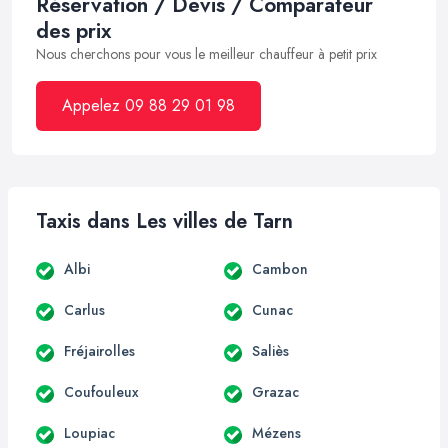
Réservation / Devis / Comparateur
des prix
Nous cherchons pour vous le meilleur chauffeur à petit prix
Appelez 09 88 29 01 98
Taxis dans Les villes de Tarn
Albi
Cambon
Carlus
Cunac
Fréjairolles
Saliès
Coufouleux
Grazac
Loupiac
Mézens