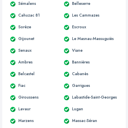
Sémalens
Belleserre
Cahuzac 81
Les Cammazes
Sorèze
Escroux
Gijounet
Le Masnau-Massuguiès
Senaux
Viane
Ambres
Bannières
Belcastel
Cabanès
Fiac
Garrigues
Giroussens
Labastide-Saint-Georges
Lavaur
Lugan
Marzens
Massac-Séran