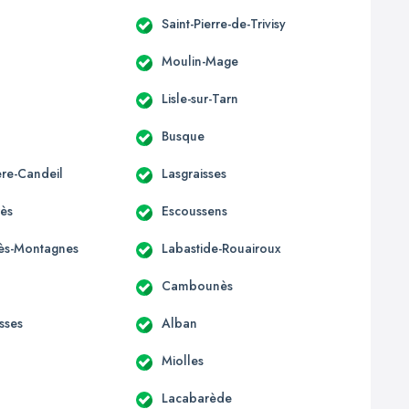
Saint-Pierre-de-Trivisy
Moulin-Mage
Lisle-sur-Tarn
Busque
ère-Candeil
Lasgraisses
ès
Escoussens
-lès-Montagnes
Labastide-Rouairoux
Cambounès
sses
Alban
Miolles
Lacabarède