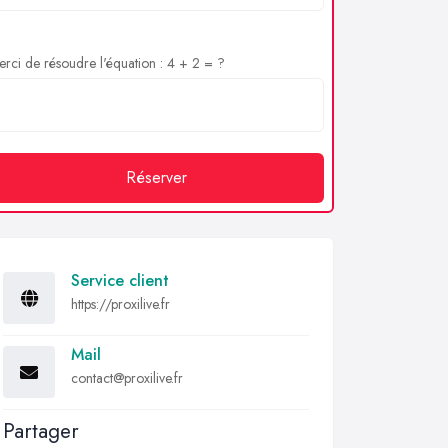
rci de résoudre l'équation : 4 + 2 = ?
Réserver
Service client
https://proxilive.fr
Mail
contact@proxilive.fr
Partager