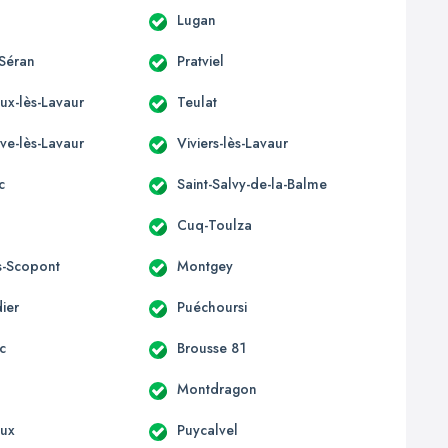
Lugan
Séran
Pratviel
eux-lès-Lavaur
Teulat
ve-lès-Lavaur
Viviers-lès-Lavaur
c
Saint-Salvy-de-la-Balme
Cuq-Toulza
s-Scopont
Montgey
ier
Puéchoursi
c
Brousse 81
Montdragon
oux
Puycalvel