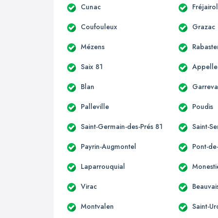
Cunac
Fréjairo
Coufouleux
Grazac
Mézens
Rabaste
Saix 81
Appelle
Blan
Garrev
Palleville
Poudis
Saint-Germain-des-Prés 81
Saint-Se
Payrin-Augmontel
Pont-de
Laparrouquial
Monesti
Virac
Beauvai
Montvalen
Saint-Ur