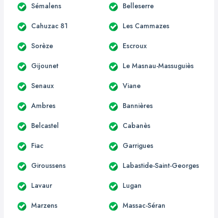
Sémalens
Belleserre
Cahuzac 81
Les Cammazes
Sorèze
Escroux
Gijounet
Le Masnau-Massuguiès
Senaux
Viane
Ambres
Bannières
Belcastel
Cabanès
Fiac
Garrigues
Giroussens
Labastide-Saint-Georges
Lavaur
Lugan
Marzens
Massac-Séran