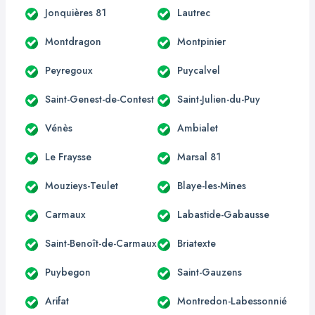
Jonquières 81
Lautrec
Montdragon
Montpinier
Peyregoux
Puycalvel
Saint-Genest-de-Contest
Saint-Julien-du-Puy
Vénès
Ambialet
Le Fraysse
Marsal 81
Mouzieys-Teulet
Blaye-les-Mines
Carmaux
Labastide-Gabausse
Saint-Benoît-de-Carmaux
Briatexte
Puybegon
Saint-Gauzens
Arifat
Montredon-Labessonnié