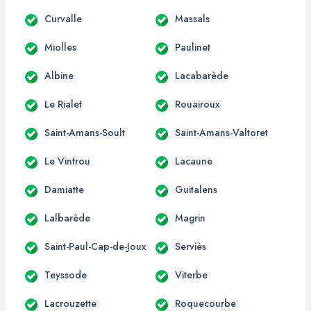
Curvalle
Massals
Miolles
Paulinet
Albine
Lacabarède
Le Rialet
Rouairoux
Saint-Amans-Soult
Saint-Amans-Valtoret
Le Vintrou
Lacaune
Damiatte
Guitalens
Lalbarède
Magrin
Saint-Paul-Cap-de-Joux
Serviès
Teyssode
Viterbe
Lacrouzette
Roquecourbe