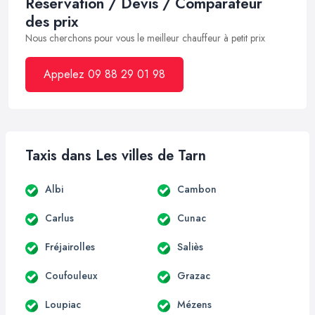
Réservation / Devis / Comparateur
des prix
Nous cherchons pour vous le meilleur chauffeur à petit prix
Appelez 09 88 29 01 98
Taxis dans Les villes de Tarn
Albi
Cambon
Carlus
Cunac
Fréjairolles
Saliès
Coufouleux
Grazac
Loupiac
Mézens