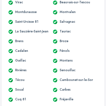
Virac
Beauvais-sur-Tescou
Montdurausse
Montvalen
Saint-Urcisse 81
Salvagnac
La Sauzière-Saint-Jean
Tauriac
Brens
Broze
Cadalen
Fénols
Gaillac
Montans
Rivières
Senouillac
Técou
Cambounet-sur-le-Sor
Soual
Carbes
Cuq 81
Fréjeville