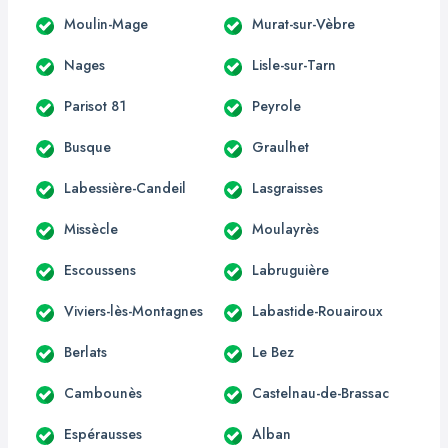
Moulin-Mage
Murat-sur-Vèbre
Nages
Lisle-sur-Tarn
Parisot 81
Peyrole
Busque
Graulhet
Labessière-Candeil
Lasgraisses
Missècle
Moulayrès
Escoussens
Labruguière
Viviers-lès-Montagnes
Labastide-Rouairoux
Berlats
Le Bez
Cambounès
Castelnau-de-Brassac
Espérausses
Alban