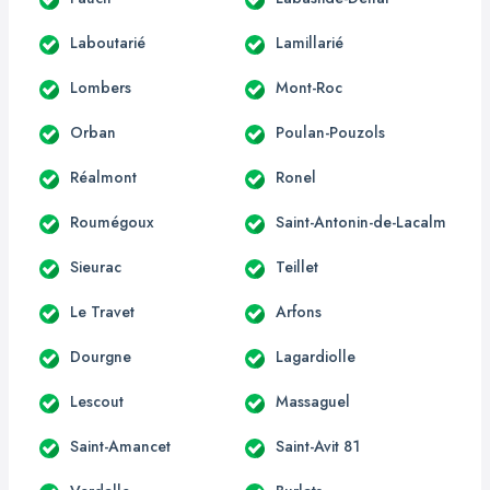
Laboutarié
Lamillarié
Lombers
Mont-Roc
Orban
Poulan-Pouzols
Réalmont
Ronel
Roumégoux
Saint-Antonin-de-Lacalm
Sieurac
Teillet
Le Travet
Arfons
Dourgne
Lagardiolle
Lescout
Massaguel
Saint-Amancet
Saint-Avit 81