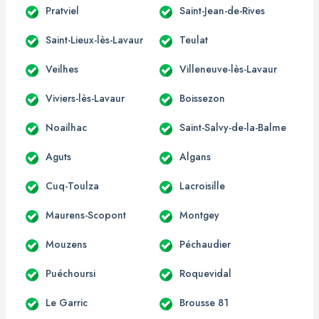
Pratviel
Saint-Jean-de-Rives
Saint-Lieux-lès-Lavaur
Teulat
Veilhes
Villeneuve-lès-Lavaur
Viviers-lès-Lavaur
Boissezon
Noailhac
Saint-Salvy-de-la-Balme
Aguts
Algans
Cuq-Toulza
Lacroisille
Maurens-Scopont
Montgey
Mouzens
Péchaudier
Puéchoursi
Roquevidal
Le Garric
Brousse 81