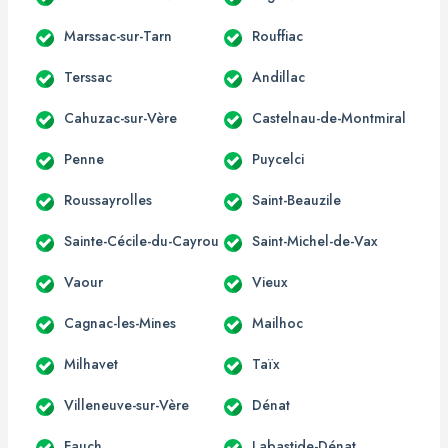
Marssac-sur-Tarn
Rouffiac
Terssac
Andillac
Cahuzac-sur-Vère
Castelnau-de-Montmiral
Penne
Puycelci
Roussayrolles
Saint-Beauzile
Sainte-Cécile-du-Cayrou
Saint-Michel-de-Vax
Vaour
Vieux
Cagnac-les-Mines
Mailhoc
Milhavet
Taïx
Villeneuve-sur-Vère
Dénat
Fauch
Labastide-Dénat