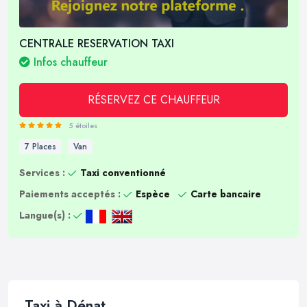
CENTRALE RESERVATION TAXI
Infos chauffeur
RÉSERVEZ CE CHAUFFEUR
5 étoiles
7 Places
Van
Services :
Taxi conventionné
Paiements acceptés :
Espèce
Carte bancaire
Langue(s) :
Taxi à Dénat