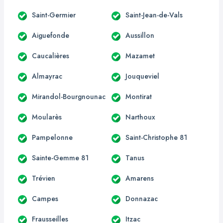
Saint-Germier
Saint-Jean-de-Vals
Aiguefonde
Aussillon
Caucalières
Mazamet
Almayrac
Jouqueviel
Mirandol-Bourgnounac
Montirat
Moularès
Narthoux
Pampelonne
Saint-Christophe 81
Sainte-Gemme 81
Tanus
Trévien
Amarens
Campes
Donnazac
Frausseilles
Itzac