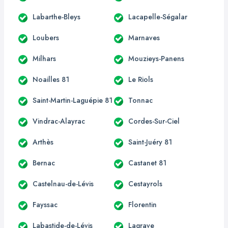
Labarthe-Bleys
Lacapelle-Ségalar
Loubers
Marnaves
Milhars
Mouzieys-Panens
Noailles 81
Le Riols
Saint-Martin-Laguépie 81
Tonnac
Vindrac-Alayrac
Cordes-Sur-Ciel
Arthès
Saint-Juéry 81
Bernac
Castanet 81
Castelnau-de-Lévis
Cestayrols
Fayssac
Florentin
Labastide-de-Lévis
Lagrave