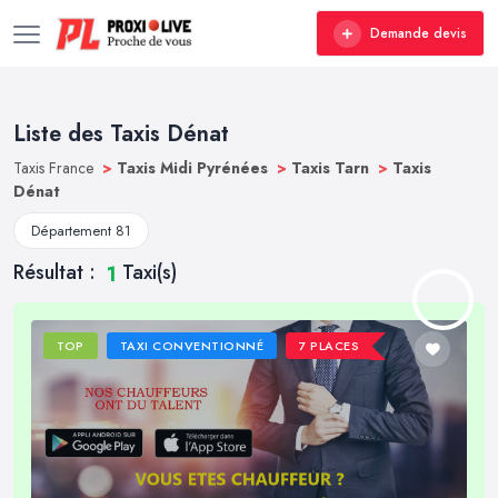
Demande devis
Liste des Taxis Dénat
Taxis France
>
Taxis Midi Pyrénées
>
Taxis Tarn
>
Taxis
Dénat
Département 81
Résultat :
Taxi(s)
1
TOP
TAXI CONVENTIONNÉ
7 PLACES