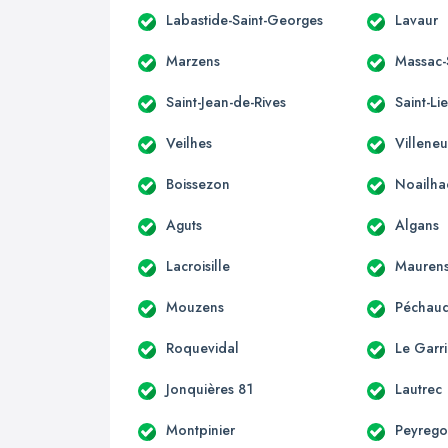
Labastide-Saint-Georges
Lavaur
Marzens
Massac-
Saint-Jean-de-Rives
Saint-Li
Veilhes
Villeneu
Boissezon
Noailha
Aguts
Algans
Lacroisille
Mauren
Mouzens
Péchaud
Roquevidal
Le Garri
Jonquières 81
Lautrec
Montpinier
Peyreg