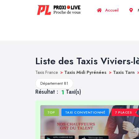
Accueil
M
Liste des Taxis Viviers-l
Taxis France
>
Taxis Midi Pyrénées
>
Taxis Tarn
Département 81
Résultat :
Taxi(s)
1
TOP
TAXI CONVENTIONNÉ
7 PLACES