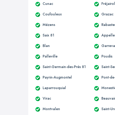
Cunac
Fréjairo
Coufouleux
Grazac
Mézens
Rabaste
Saix 81
Appelle
Blan
Garrev
Palleville
Poudis
Saint-Germain-des-Prés 81
Saint-Se
Payrin-Augmontel
Pont-de
Laparrouquial
Monesti
Virac
Beauvai
Montvalen
Saint-Ur