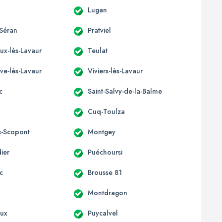
Lugan
Séran
Pratviel
eux-lès-Lavaur
Teulat
ve-lès-Lavaur
Viviers-lès-Lavaur
c
Saint-Salvy-de-la-Balme
Cuq-Toulza
s-Scopont
Montgey
ier
Puéchoursi
c
Brousse 81
Montdragon
oux
Puycalvel