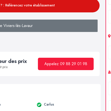
? : Référencez votre établissement
 Viviers-lès-Lavaur
ur des prix
Appelez 09 88 29 01 98
t prix
n
Carlus