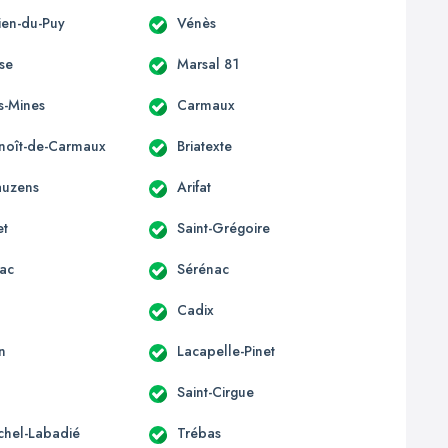
lien-du-Puy
Vénès
sse
Marsal 81
s-Mines
Carmaux
enoît-de-Carmaux
Briatexte
auzens
Arifat
et
Saint-Grégoire
ac
Sérénac
Cadix
n
Lacapelle-Pinet
Saint-Cirgue
ichel-Labadié
Trébas