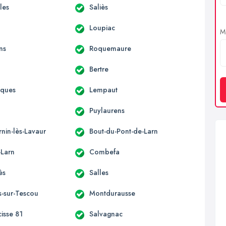
lles
Saliès
Loupiac
Me
ns
Roquemaure
Bertre
aques
Lempaut
Puylaurens
rnin-lès-Lavaur
Bout-du-Pont-de-Larn
-Larn
Combefa
ès
Salles
s-sur-Tescou
Montdurausse
cisse 81
Salvagnac