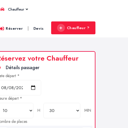
Chauffeur
Chauffeur ?
|
Réserver
Devis
éservez votre Chauffeur
Détails passager
ate départ *
eure départ *
H
MIN
ombre de places