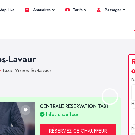
ap Live
Annuaires
Tarifs
Passager
ès-Lavaur
R
>
Taxis Viviers-lès-Lavaur
D
H
CENTRALE RESERVATION TAXI
Infos chauffeur
N
RÉSERVEZ CE CHAUFFEUR