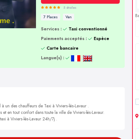
5 étoiles
B
7 Places
Van
Services :
Taxi conventionné
Paiements acceptés :
Espèce
Carte bancaire
Langue(s) :
 à un des chauffeurs de Taxi à Viviers-lès-Lavaur .
 et en tout confort dans toute la ville de Viviers-lès-Lavaur.
taxi à Viviers-lès-Lavaur 24h/7j .