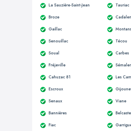
La Sauzière-Saint-Jean
Tauriac
Broze
Cadale
Gaillac
Montan
Senouillac
Técou
Soual
Carbes
Fréjeville
Sémale
Cahuzac 81
Les Ca
Escroux
Gijoune
Senaux
Viane
Bannières
Belcaste
Fiac
Garrigu