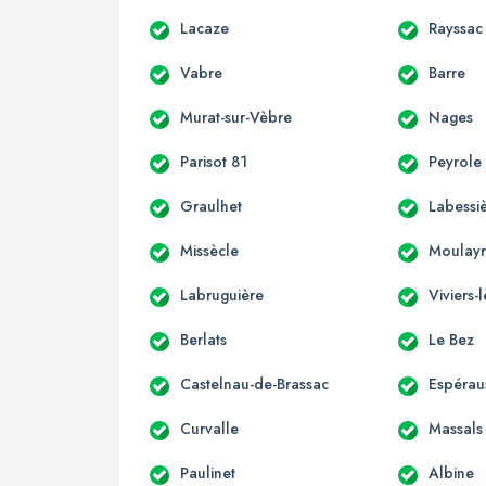
Lacaze
Rayssac
Vabre
Barre
Murat-sur-Vèbre
Nages
Parisot 81
Peyrole
Graulhet
Labessi
Missècle
Moulayr
Labruguière
Viviers
Berlats
Le Bez
Castelnau-de-Brassac
Espérau
Curvalle
Massals
Paulinet
Albine