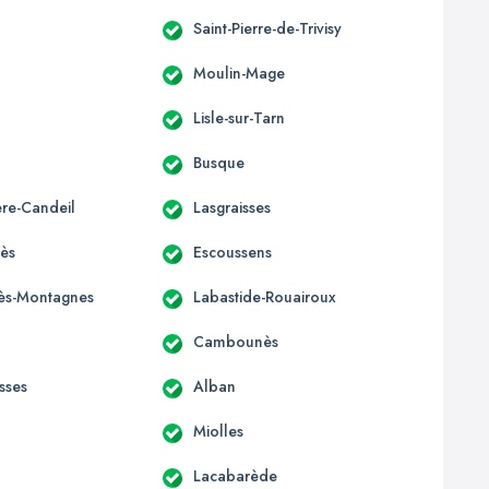
Saint-Pierre-de-Trivisy
Moulin-Mage
Lisle-sur-Tarn
Busque
ère-Candeil
Lasgraisses
ès
Escoussens
-lès-Montagnes
Labastide-Rouairoux
Cambounès
sses
Alban
Miolles
Lacabarède