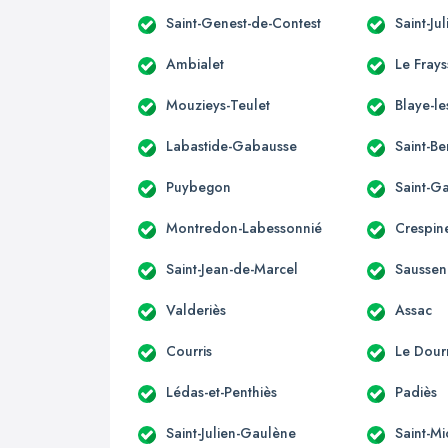
Saint-Genest-de-Contest
Saint-Ju
Ambialet
Le Fray
Mouzieys-Teulet
Blaye-le
Labastide-Gabausse
Saint-B
Puybegon
Saint-G
Montredon-Labessonnié
Crespin
Saint-Jean-de-Marcel
Saussen
Valderiès
Assac
Courris
Le Dour
Lédas-et-Penthiès
Padiès
Saint-Julien-Gaulène
Saint-M