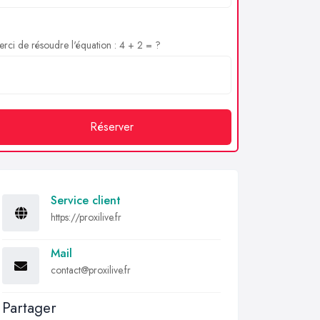
rci de résoudre l'équation : 4 + 2 = ?
Réserver
Service client
https://proxilive.fr
Mail
contact@proxilive.fr
Partager