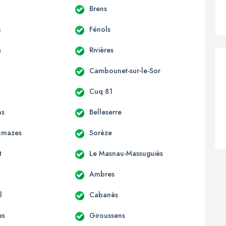
Brens
n
Fénols
s
Rivières
Cambounet-sur-le-Sor
Cuq 81
ns
Belleserre
mmazes
Sorèze
t
Le Masnau-Massuguiès
Ambres
l
Cabanès
es
Giroussens