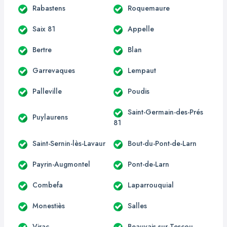
Rabastens
Roquemaure
Saix 81
Appelle
Bertre
Blan
Garrevaques
Lempaut
Palleville
Poudis
Saint-Germain-des-Prés
Puylaurens
81
Saint-Sernin-lès-Lavaur
Bout-du-Pont-de-Larn
Payrin-Augmontel
Pont-de-Larn
Combefa
Laparrouquial
Monestiès
Salles
Virac
Beauvais-sur-Tescou