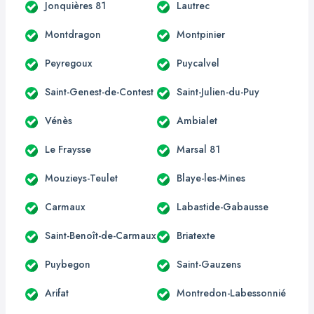
Jonquières 81
Lautrec
Montdragon
Montpinier
Peyregoux
Puycalvel
Saint-Genest-de-Contest
Saint-Julien-du-Puy
Vénès
Ambialet
Le Fraysse
Marsal 81
Mouzieys-Teulet
Blaye-les-Mines
Carmaux
Labastide-Gabausse
Saint-Benoît-de-Carmaux
Briatexte
Puybegon
Saint-Gauzens
Arifat
Montredon-Labessonnié