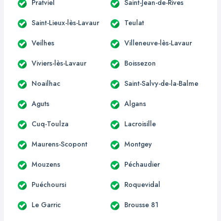
Pratviel
Saint-Jean-de-Rives
Saint-Lieux-lès-Lavaur
Teulat
Veilhes
Villeneuve-lès-Lavaur
Viviers-lès-Lavaur
Boissezon
Noailhac
Saint-Salvy-de-la-Balme
Aguts
Algans
Cuq-Toulza
Lacroisille
Maurens-Scopont
Montgey
Mouzens
Péchaudier
Puéchoursi
Roquevidal
Le Garric
Brousse 81