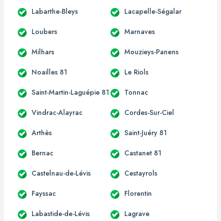
Labarthe-Bleys
Lacapelle-Ségalar
Loubers
Marnaves
Milhars
Mouzieys-Panens
Noailles 81
Le Riols
Saint-Martin-Laguépie 81
Tonnac
Vindrac-Alayrac
Cordes-Sur-Ciel
Arthès
Saint-Juéry 81
Bernac
Castanet 81
Castelnau-de-Lévis
Cestayrols
Fayssac
Florentin
Labastide-de-Lévis
Lagrave