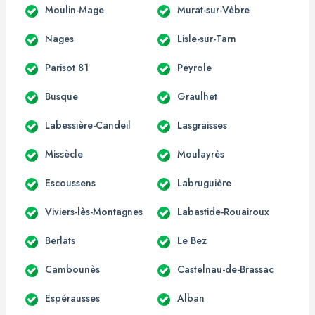
Moulin-Mage
Murat-sur-Vèbre
Nages
Lisle-sur-Tarn
Parisot 81
Peyrole
Busque
Graulhet
Labessière-Candeil
Lasgraisses
Missècle
Moulayrès
Escoussens
Labruguière
Viviers-lès-Montagnes
Labastide-Rouairoux
Berlats
Le Bez
Cambounès
Castelnau-de-Brassac
Espérausses
Alban