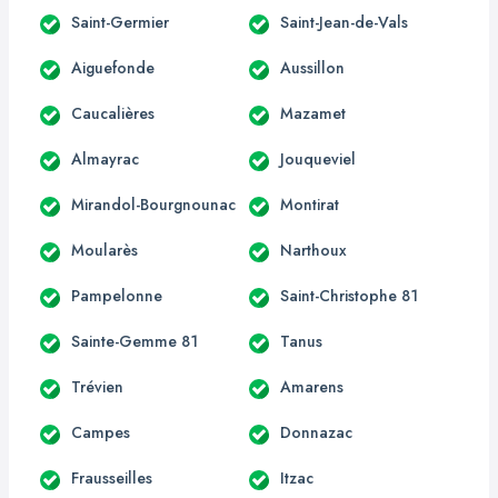
Saint-Germier
Saint-Jean-de-Vals
Aiguefonde
Aussillon
Caucalières
Mazamet
Almayrac
Jouqueviel
Mirandol-Bourgnounac
Montirat
Moularès
Narthoux
Pampelonne
Saint-Christophe 81
Sainte-Gemme 81
Tanus
Trévien
Amarens
Campes
Donnazac
Frausseilles
Itzac