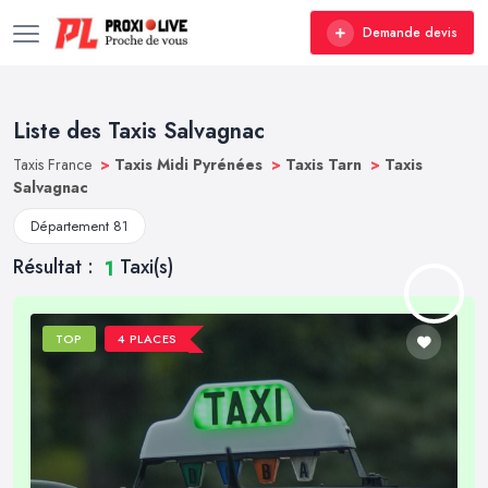
Demande devis
Liste des Taxis Salvagnac
Taxis France
>
Taxis Midi Pyrénées
>
Taxis Tarn
>
Taxis
Salvagnac
Département 81
Résultat :
Taxi(s)
1
TOP
4 PLACES