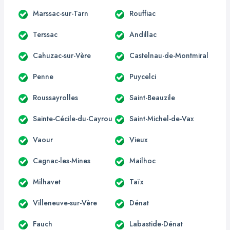
Marssac-sur-Tarn
Rouffiac
Terssac
Andillac
Cahuzac-sur-Vère
Castelnau-de-Montmiral
Penne
Puycelci
Roussayrolles
Saint-Beauzile
Sainte-Cécile-du-Cayrou
Saint-Michel-de-Vax
Vaour
Vieux
Cagnac-les-Mines
Mailhoc
Milhavet
Taïx
Villeneuve-sur-Vère
Dénat
Fauch
Labastide-Dénat