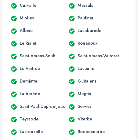
Curvalle
Massals
Miolles
Paulinet
Albine
Lacabarède
Le Rialet
Rouairoux
Saint-Amans-Soult
Saint-Amans-Valtoret
Le Vintrou
Lacaune
Damiatte
Guitalens
Lalbarède
Magrin
Saint-Paul-Cap-de-Joux
Serviès
Teyssode
Viterbe
Lacrouzette
Roquecourbe