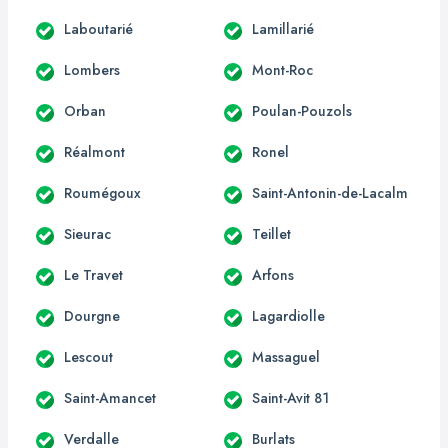
Laboutarié
Lamillarié
Lombers
Mont-Roc
Orban
Poulan-Pouzols
Réalmont
Ronel
Roumégoux
Saint-Antonin-de-Lacalm
Sieurac
Teillet
Le Travet
Arfons
Dourgne
Lagardiolle
Lescout
Massaguel
Saint-Amancet
Saint-Avit 81
Verdalle
Burlats