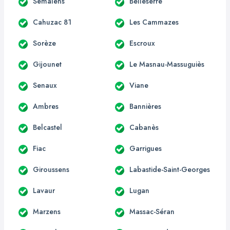
Sémalens
Belleserre
Cahuzac 81
Les Cammazes
Sorèze
Escroux
Gijounet
Le Masnau-Massuguiès
Senaux
Viane
Ambres
Bannières
Belcastel
Cabanès
Fiac
Garrigues
Giroussens
Labastide-Saint-Georges
Lavaur
Lugan
Marzens
Massac-Séran