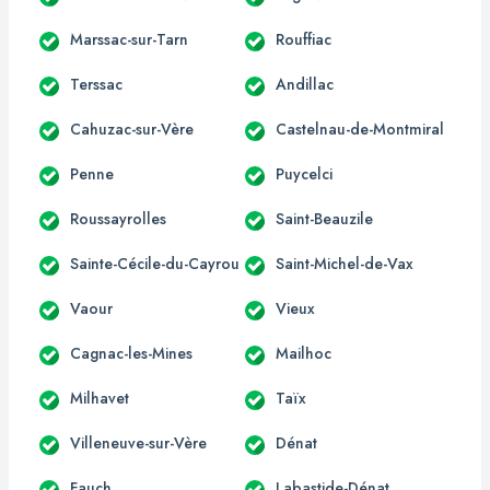
Marssac-sur-Tarn
Rouffiac
Terssac
Andillac
Cahuzac-sur-Vère
Castelnau-de-Montmiral
Penne
Puycelci
Roussayrolles
Saint-Beauzile
Sainte-Cécile-du-Cayrou
Saint-Michel-de-Vax
Vaour
Vieux
Cagnac-les-Mines
Mailhoc
Milhavet
Taïx
Villeneuve-sur-Vère
Dénat
Fauch
Labastide-Dénat