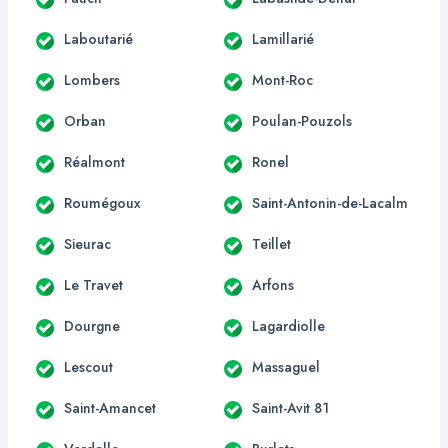
Laboutarié
Lamillarié
Lombers
Mont-Roc
Orban
Poulan-Pouzols
Réalmont
Ronel
Roumégoux
Saint-Antonin-de-Lacalm
Sieurac
Teillet
Le Travet
Arfons
Dourgne
Lagardiolle
Lescout
Massaguel
Saint-Amancet
Saint-Avit 81