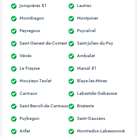
Jonquières 81
Lautrec
Montdragon
Montpinier
Peyregoux
Puycalvel
Saint-Genest-de-Contest
Saint-Julien-du-Puy
Vénès
Ambialet
Le Fraysse
Marsal 81
Mouzieys-Teulet
Blaye-les-Mines
Carmaux
Labastide-Gabausse
Saint-Benoît-de-Carmaux
Briatexte
Puybegon
Saint-Gauzens
Arifat
Montredon-Labessonnié