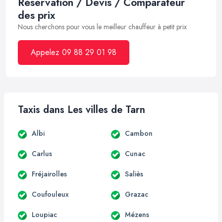
Réservation / Devis / Comparateur
des prix
Nous cherchons pour vous le meilleur chauffeur à petit prix
Appelez 09 88 29 01 98
Taxis dans Les villes de Tarn
Albi
Cambon
Carlus
Cunac
Fréjairolles
Saliès
Coufouleux
Grazac
Loupiac
Mézens