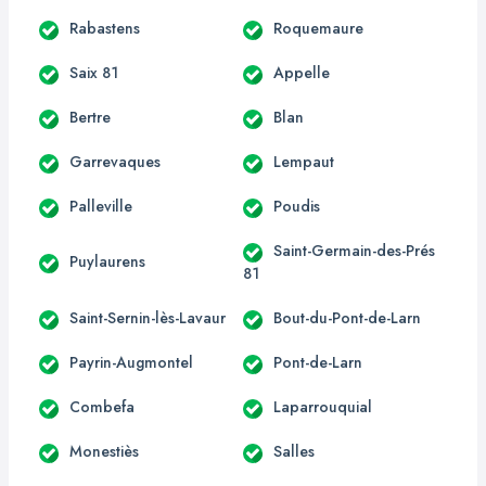
Rabastens
Roquemaure
Saix 81
Appelle
Bertre
Blan
Garrevaques
Lempaut
Palleville
Poudis
Saint-Germain-des-Prés
Puylaurens
81
Saint-Sernin-lès-Lavaur
Bout-du-Pont-de-Larn
Payrin-Augmontel
Pont-de-Larn
Combefa
Laparrouquial
Monestiès
Salles