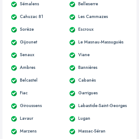
Sémalens
Belleserre
Cahuzac 81
Les Cammazes
Sorèze
Escroux
Gijounet
Le Masnau-Massuguiès
Senaux
Viane
Ambres
Bannières
Belcastel
Cabanès
Fiac
Garrigues
Giroussens
Labastide-Saint-Georges
Lavaur
Lugan
Marzens
Massac-Séran