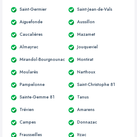
Saint-Germier
Saint-Jean-de-Vals
Aiguefonde
Aussillon
Caucalières
Mazamet
Almayrac
Jouqueviel
Mirandol-Bourgnounac
Montirat
Moularès
Narthoux
Pampelonne
Saint-Christophe 81
Sainte-Gemme 81
Tanus
Trévien
Amarens
Campes
Donnazac
Frausseilles
Itzac