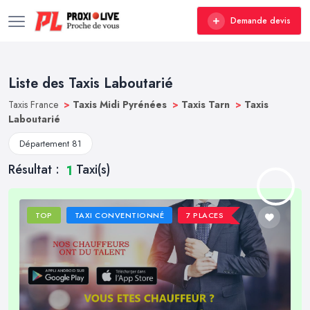
Demande devis
Liste des Taxis Laboutarié
Taxis France
>
Taxis Midi Pyrénées
>
Taxis Tarn
>
Taxis
Laboutarié
Département 81
Résultat :
Taxi(s)
1
TOP
TAXI CONVENTIONNÉ
7 PLACES