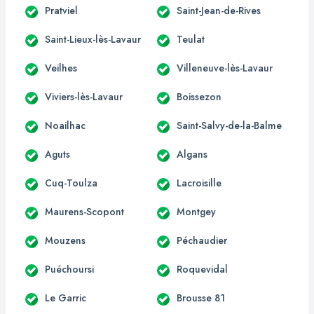
Pratviel
Saint-Jean-de-Rives
Saint-Lieux-lès-Lavaur
Teulat
Veilhes
Villeneuve-lès-Lavaur
Viviers-lès-Lavaur
Boissezon
Noailhac
Saint-Salvy-de-la-Balme
Aguts
Algans
Cuq-Toulza
Lacroisille
Maurens-Scopont
Montgey
Mouzens
Péchaudier
Puéchoursi
Roquevidal
Le Garric
Brousse 81