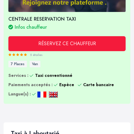
CENTRALE RESERVATION TAXI
Infos chauffeur
RÉSERVEZ CE CHAUFFEUR
5 étoiles
7 Places
Van
Services :
Taxi conventionné
Paiements acceptés :
Espèce
Carte bancaire
Langue(s) :
Taxi à Laboutarié