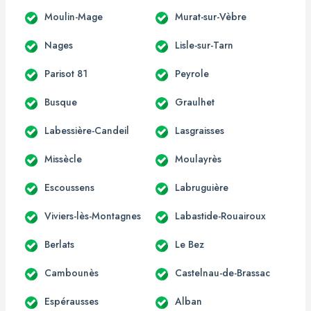
Moulin-Mage
Murat-sur-Vèbre
Nages
Lisle-sur-Tarn
Parisot 81
Peyrole
Busque
Graulhet
Labessière-Candeil
Lasgraisses
Missècle
Moulayrès
Escoussens
Labruguière
Viviers-lès-Montagnes
Labastide-Rouairoux
Berlats
Le Bez
Cambounès
Castelnau-de-Brassac
Espérausses
Alban