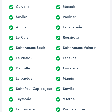
Curvalle
Massals
Miolles
Paulinet
Albine
Lacabarède
Le Rialet
Rouairoux
Saint-Amans-Soult
Saint-Amans-Valtoret
Le Vintrou
Lacaune
Damiatte
Guitalens
Lalbarède
Magrin
Saint-Paul-Cap-de-Joux
Serviès
Teyssode
Viterbe
Lacrouzette
Roquecourbe