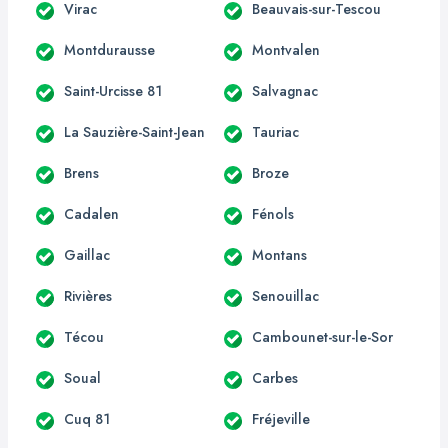
Virac
Beauvais-sur-Tescou
Montdurausse
Montvalen
Saint-Urcisse 81
Salvagnac
La Sauzière-Saint-Jean
Tauriac
Brens
Broze
Cadalen
Fénols
Gaillac
Montans
Rivières
Senouillac
Técou
Cambounet-sur-le-Sor
Soual
Carbes
Cuq 81
Fréjeville