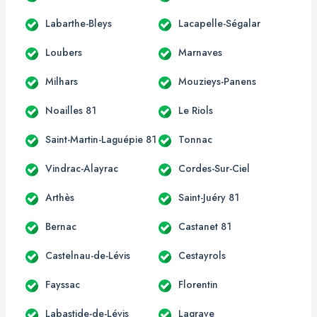
Labarthe-Bleys
Lacapelle-Ségalar
Loubers
Marnaves
Milhars
Mouzieys-Panens
Noailles 81
Le Riols
Saint-Martin-Laguépie 81
Tonnac
Vindrac-Alayrac
Cordes-Sur-Ciel
Arthès
Saint-Juéry 81
Bernac
Castanet 81
Castelnau-de-Lévis
Cestayrols
Fayssac
Florentin
Labastide-de-Lévis
Lagrave