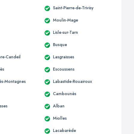
Saint-Pierre-de-Trivisy
Moulin-Mage
Lisle-sur-Tarn
Busque
ère-Candeil
Lasgraisses
ès
Escoussens
-lès-Montagnes
Labastide-Rouairoux
Cambounès
sses
Alban
Miolles
Lacabarède