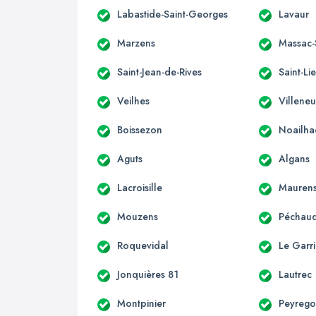
Labastide-Saint-Georges
Lavaur
Marzens
Massac-
Saint-Jean-de-Rives
Saint-Li
Veilhes
Villeneu
Boissezon
Noailha
Aguts
Algans
Lacroisille
Mauren
Mouzens
Péchaud
Roquevidal
Le Garri
Jonquières 81
Lautrec
Montpinier
Peyreg