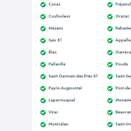
Cunac
Fréjairo
Coufouleux
Grazac
Mézens
Rabaste
Saix 81
Appelle
Blan
Garrev
Palleville
Poudis
Saint-Germain-des-Prés 81
Saint-Se
Payrin-Augmontel
Pont-de
Laparrouquial
Monesti
Virac
Beauvai
Montvalen
Saint-Ur