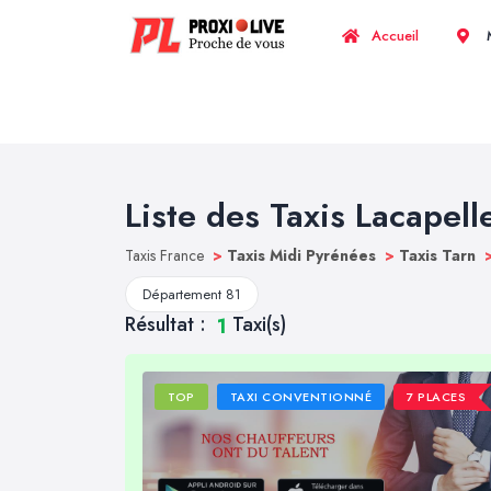
Accueil
M
Liste des Taxis Lacapell
Taxis France
>
Taxis Midi Pyrénées
>
Taxis Tarn
Département 81
Résultat :
Taxi(s)
1
TOP
TAXI CONVENTIONNÉ
7 PLACES