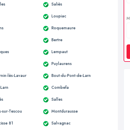
lles
Saliès
Loupiac
Me
ns
Roquemaure
Bertre
aques
Lempaut
Puylaurens
rnin-lès-Lavaur
Bout-du-Pont-de-Larn
-Larn
Combefa
ès
Salles
s-sur-Tescou
Montdurausse
cisse 81
Salvagnac