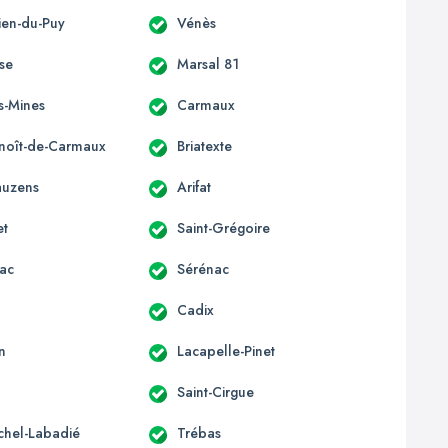
lien-du-Puy
Vénès
sse
Marsal 81
s-Mines
Carmaux
enoît-de-Carmaux
Briatexte
auzens
Arifat
et
Saint-Grégoire
ac
Sérénac
Cadix
n
Lacapelle-Pinet
Saint-Cirgue
ichel-Labadié
Trébas