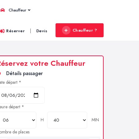
Chauffeur
Chauffeur ?
|
Réserver
Devis
éservez votre Chauffeur
Détails passager
ate départ *
eure départ *
H
MIN
ombre de places