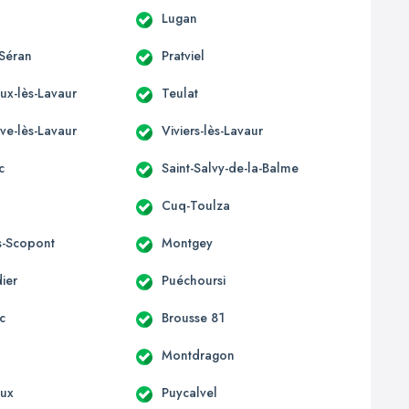
Lugan
Séran
Pratviel
eux-lès-Lavaur
Teulat
ve-lès-Lavaur
Viviers-lès-Lavaur
c
Saint-Salvy-de-la-Balme
Cuq-Toulza
s-Scopont
Montgey
ier
Puéchoursi
c
Brousse 81
Montdragon
oux
Puycalvel