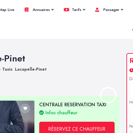
ap Live
Annuaires
Tarifs
Passager
e-Pinet
R
>
Taxis Lacapelle-Pinet
D
H
CENTRALE RESERVATION TAXI
Infos chauffeur
N
RÉSERVEZ CE CHAUFFEUR