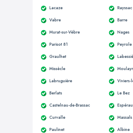
Lacaze
Rayssac
Vabre
Barre
Murat-sur-Vèbre
Nages
Parisot 81
Peyrole
Graulhet
Labessi
Missècle
Moulayr
Labruguière
Viviers
Berlats
Le Bez
Castelnau-de-Brassac
Espérau
Curvalle
Massals
Paulinet
Albine