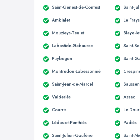
Saint-Genest-de-Contest
Saint-Ju
Ambialet
Le Fray
Mouzieys-Teulet
Blaye-le
Labastide-Gabausse
Saint-B
Puybegon
Saint-G
Montredon-Labessonnié
Crespin
Saint-Jean-de-Marcel
Saussen
Valderiès
Assac
Courris
Le Dour
Lédas-et-Penthiès
Padiès
Saint-Julien-Gaulène
Saint-M