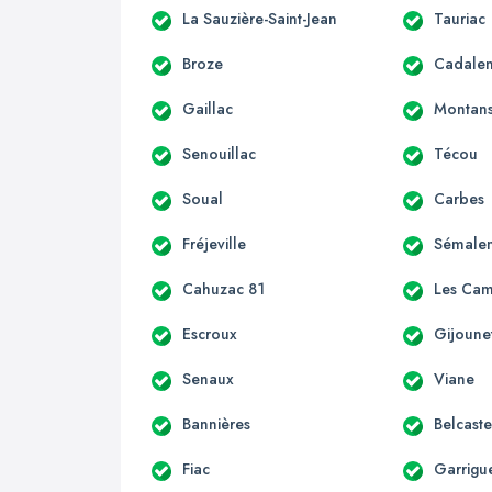
La Sauzière-Saint-Jean
Tauriac
Broze
Cadale
Gaillac
Montan
Senouillac
Técou
Soual
Carbes
Fréjeville
Sémale
Cahuzac 81
Les Ca
Escroux
Gijoune
Senaux
Viane
Bannières
Belcaste
Fiac
Garrigu