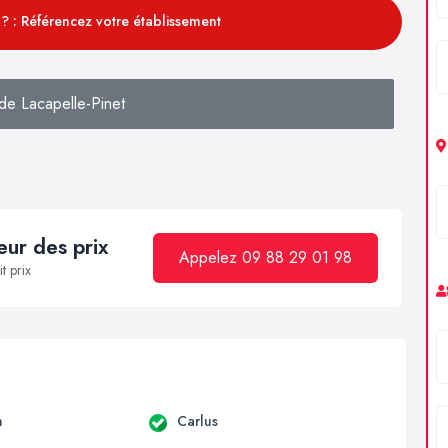
? : Référencez votre établissement
de Lacapelle-Pinet
ur des prix
Appelez 09 88 29 01 98
t prix
n
Carlus