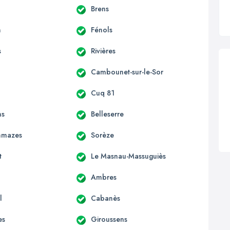
Brens
n
Fénols
s
Rivières
Cambounet-sur-le-Sor
Cuq 81
ns
Belleserre
mmazes
Sorèze
t
Le Masnau-Massuguiès
Ambres
l
Cabanès
es
Giroussens