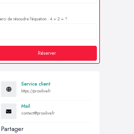
rci de résoudre l'équation : 4 + 2 = ?
Réserver
Service client
https://proxilive.fr
Mail
contact@proxilive.fr
Partager